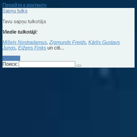
Перейти к контенту
Sapņu tulks
Tavu sapņu tulkotājs
Viedie tulkotāji:
Mišels Nostradamus
,
Zigmunds Freids
,
Kārlis Gustavs
Jungs
,
Eižens Finks
un citi...
Kontakti
Поиск: