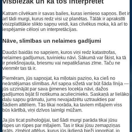
visbiežāk un kā tos interpretēt
Katram cilvēkam ir savas bailes, kuras iemieso sapņos. Bet ir
arī tādi murgi, kurus redz visi uz planētas. Tālāk ir aprakstīti
visizplatītākie slikto sapņu veidi, kas cilvēkus moka, kā arī to
iespējamie cēloņi un interpretācijas.
Nāve, slimības un nelaimes gadījumi
Daudzi baidās no sapņiem, kuros viņi redz katastrofas,
nelaimes gadījumus, tuvinieku nāvi. Sākumā var šķist, ka tā
ir priekšnojauta, briesmu vai nepatikšanas zīme. Taču ne
vienmēr tas tā ir.
Piemēram, jūs sapņojat, ka mīļotais paziņo, ka cieš no
neārstējamas slimības. Arī sapņa sižetā var būt šāda līnija —
jūs uzzinājāt par sava ģimenes locekļa nāvi, dažos
gadījumos bijāt šī notikuma aculiecinieks. Saskaņā ar lielāko
daļu sapņu grāmatu, jums nevajadzētu uztraukties par
šādiem attēliem. Tās tikai norāda, ka taviem mīļajiem viss
būs kārtībā, viņi dzīvos laimīgi mūžam.
Ja jūs ticat psiholoģijai, tad šādi murgi parāda tikai jūsu
rūpes un rūpes par mīļajiem. Tas ir tikai jūsu zemapziņas
prāts, zīmējot attēlus, kurus jūs ikdienā bieži ignorējat, jo