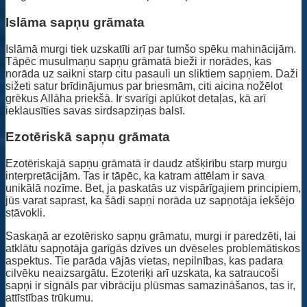
Islāma sapņu grāmata
Islāmā murgi tiek uzskatīti arī par tumšo spēku mahinācijām.
Tāpēc musulmaņu sapņu grāmatā bieži ir norādes, kas
norāda uz saikni starp citu pasauli un sliktiem sapņiem. Daži
sižeti satur brīdinājumus par briesmām, citi aicina nožēlot
grēkus Allāha priekšā. Ir svarīgi aplūkot detaļas, kā arī
ieklausīties savas sirdsapziņas balsī.
Ezotēriskā sapņu grāmata
Ezotēriskajā sapņu grāmatā ir daudz atšķirību starp murgu
interpretācijām. Tas ir tāpēc, ka katram attēlam ir sava
unikālā nozīme. Bet, ja paskatās uz vispārīgajiem principiem,
jūs varat saprast, ka šādi sapņi norāda uz sapņotāja iekšējo
stāvokli.
Saskaņā ar ezotērisko sapņu grāmatu, murgi ir paredzēti, lai
atklātu sapņotāja garīgās dzīves un dvēseles problemātiskos
aspektus. Tie parāda vājās vietas, nepilnības, kas padara
cilvēku neaizsargātu. Ezoteriķi arī uzskata, ka satraucoši
sapņi ir signāls par vibrāciju plūsmas samazināšanos, tas ir,
attīstības trūkumu.