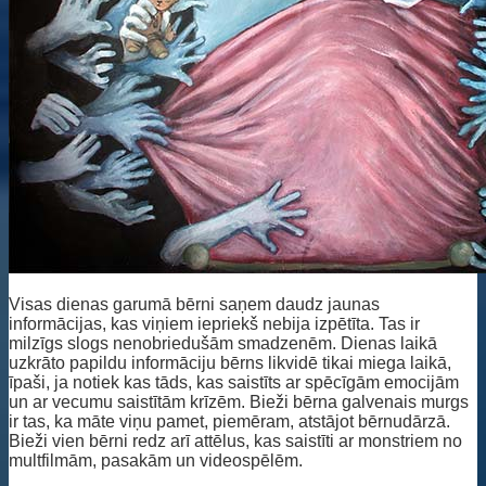
Visas dienas garumā bērni saņem daudz jaunas
informācijas, kas viņiem iepriekš nebija izpētīta. Tas ir
milzīgs slogs nenobriedušām smadzenēm. Dienas laikā
uzkrāto papildu informāciju bērns likvidē tikai miega laikā,
īpaši, ja notiek kas tāds, kas saistīts ar spēcīgām emocijām
un ar vecumu saistītām krīzēm. Bieži bērna galvenais murgs
ir tas, ka māte viņu pamet, piemēram, atstājot bērnudārzā.
Bieži vien bērni redz arī attēlus, kas saistīti ar monstriem no
multfilmām, pasakām un videospēlēm.