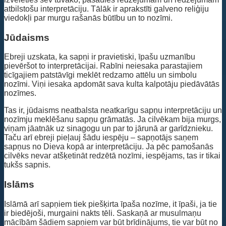
atbilstošu interpretāciju. Tālāk ir aprakstīti galveno reliģiju
viedokļi par murgu rašanās būtību un to nozīmi.
Jūdaisms
Ebreji uzskata, ka sapņi ir pravietiski, īpašu uzmanību
pievēršot to interpretācijai. Rabīni neiesaka parastajiem
ticīgajiem patstāvīgi meklēt redzamo attēlu un simbolu
nozīmi. Viņi iesaka apdomāt sava kulta kalpotāju piedāvātās
nozīmes.
Tas ir, jūdaisms neatbalsta neatkarīgu sapņu interpretāciju un
nozīmju meklēšanu sapņu grāmatās. Ja cilvēkam bija murgs,
viņam jāatnāk uz sinagogu un par to jārunā ar garīdznieku.
Taču arī ebreji pieļauj šādu iespēju – sapņotājs saņem
sapņus no Dieva kopā ar interpretāciju. Ja pēc pamošanās
cilvēks nevar atšķetināt redzētā nozīmi, iespējams, tas ir tikai
tukšs sapnis.
Islāms
Islāmā arī sapņiem tiek piešķirta īpaša nozīme, it īpaši, ja tie
ir biedējoši, murgaini nakts tēli. Saskaņā ar musulmaņu
mācībām šādiem sapņiem var būt brīdinājums, tie var būt no