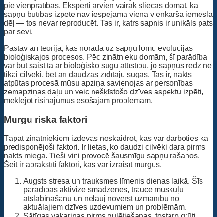
pie vienprātības. Eksperti arvien vairāk sliecas domāt, ka
sapņu būtības izpēte nav iespējama viena vienkārša iemesla
dēļ — tos nevar reproducēt. Tas ir, katrs sapnis ir unikāls pats
par sevi.
Pastāv arī teorija, kas norāda uz sapņu lomu evolūcijas
bioloģiskajos procesos. Pēc zinātnieku domām, šī parādība
var būt saistīta ar bioloģisko sugu attīstību, jo sapņus redz ne
tikai cilvēki, bet arī daudzas zīdītāju sugas. Tas ir, nakts
atpūtas procesā mūsu apziņa savienojas ar personības
zemapziņas daļu un veic nešķīstošo dzīves aspektu izpēti,
meklējot risinājumus esošajām problēmām.
Murgu riska faktori
Tāpat zinātniekiem izdevās noskaidrot, kas var darboties kā
predisponējoši faktori. Ir lietas, ko daudzi cilvēki dara pirms
nakts miega. Tieši viņi provocē šausmīgu sapņu rašanos.
Šeit ir aprakstīti faktori, kas var izraisīt murgus.
Augsts stresa un trauksmes līmenis dienas laikā. Šīs
parādības aktivizē smadzenes, traucē muskuļu
atslābināšanu un neļauj novērst uzmanību no
aktuālajiem dzīves uzdevumiem un problēmām.
Sātīgas vakariņas pirms gulētiešanas, tostarp grūti