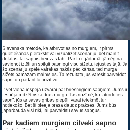
Slavenākā metode, kā atbrīvoties no murgiem, ir pirms
gulētiešanas pierakstīt vai vizualizēt scenāriju, bet mainīt
detaļas, lai sapnis beidzas labi. Par to ir jādomā, jāmēģina
savienot iztēli un spilgti pasniegt visu sižetu, iejusties tajā. Ja
šo scenāriju spēlē vairākas naktis pēc kārtas, tad murga
sižets pamazām mainīsies. Tā rezultātā jūs varēsit pārveidot
sapni un padarīt to pozitīvu.
Ir vēl viena iespēja uzvarai pār briesmīgiem sapņiem. Jums ir
iespēja redzēt «skaidru» murgu. Tas nozīmē, ka, atrodoties
sapnī, jūs ar savas gribas piepūli varat ietekmēt tur
notiekošo. Bet šī pieeja prasa daudz prakses. Jums būs
jāpārbauda visi rīki, lai pārvaldītu savus sapņus.
Par kādiem murgiem cilvēki sapņo