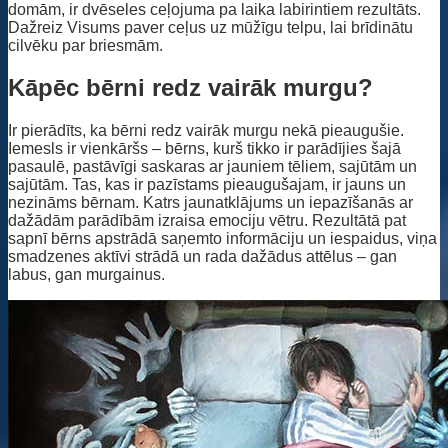
domām, ir dvēseles ceļojuma pa laika labirintiem rezultāts.
Dažreiz Visums paver ceļus uz mūžīgu telpu, lai brīdinātu
cilvēku par briesmām.
Kāpēc bērni redz vairāk murgu?
Ir pierādīts, ka bērni redz vairāk murgu nekā pieaugušie.
Iemesls ir vienkāršs – bērns, kurš tikko ir parādījies šajā
pasaulē, pastāvīgi saskaras ar jauniem tēliem, sajūtām un
sajūtām. Tas, kas ir pazīstams pieaugušajam, ir jauns un
nezināms bērnam. Katrs jaunatklājums un iepazīšanās ar
dažādām parādībām izraisa emociju vētru. Rezultātā pat
sapnī bērns apstrādā saņemto informāciju un iespaidus, viņa
smadzenes aktīvi strādā un rada dažādus attēlus – gan
labus, gan murgainus.