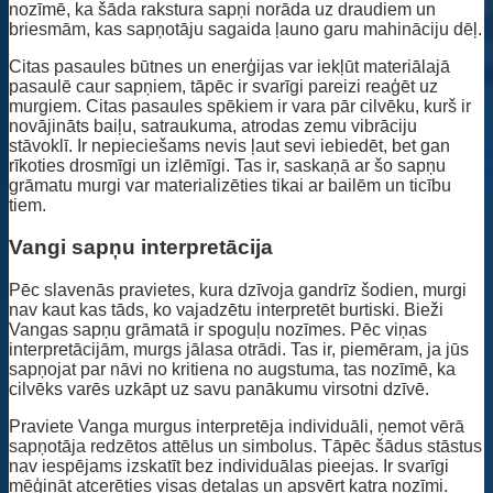
nozīmē, ka šāda rakstura sapņi norāda uz draudiem un
briesmām, kas sapņotāju sagaida ļauno garu mahināciju dēļ.
Citas pasaules būtnes un enerģijas var iekļūt materiālajā
pasaulē caur sapņiem, tāpēc ir svarīgi pareizi reaģēt uz
murgiem. Citas pasaules spēkiem ir vara pār cilvēku, kurš ir
novājināts baiļu, satraukuma, atrodas zemu vibrāciju
stāvoklī. Ir nepieciešams nevis ļaut sevi iebiedēt, bet gan
rīkoties drosmīgi un izlēmīgi. Tas ir, saskaņā ar šo sapņu
grāmatu murgi var materializēties tikai ar bailēm un ticību
tiem.
Vangi sapņu interpretācija
Pēc slavenās pravietes, kura dzīvoja gandrīz šodien, murgi
nav kaut kas tāds, ko vajadzētu interpretēt burtiski. Bieži
Vangas sapņu grāmatā ir spoguļu nozīmes. Pēc viņas
interpretācijām, murgs jālasa otrādi. Tas ir, piemēram, ja jūs
sapņojat par nāvi no kritiena no augstuma, tas nozīmē, ka
cilvēks varēs uzkāpt uz savu panākumu virsotni dzīvē.
Praviete Vanga murgus interpretēja individuāli, ņemot vērā
sapņotāja redzētos attēlus un simbolus. Tāpēc šādus stāstus
nav iespējams izskatīt bez individuālas pieejas. Ir svarīgi
mēģināt atcerēties visas detaļas un apsvērt katra nozīmi.