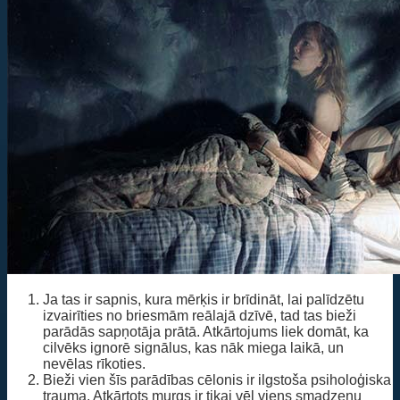
Ja tas ir sapnis, kura mērķis ir brīdināt, lai palīdzētu
izvairīties no briesmām reālajā dzīvē, tad tas bieži
parādās sapņotāja prātā. Atkārtojums liek domāt, ka
cilvēks ignorē signālus, kas nāk miega laikā, un
nevēlas rīkoties.
Bieži vien šīs parādības cēlonis ir ilgstoša psiholoģiska
trauma. Atkārtots murgs ir tikai vēl viens smadzeņu