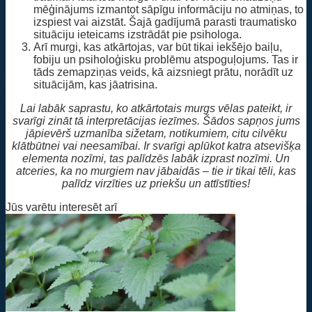
mēģinājums izmantot sāpīgu informāciju no atmiņas, to
izspiest vai aizstāt. Šajā gadījumā parasti traumatisko
situāciju ieteicams izstrādāt pie psihologa.
Arī murgi, kas atkārtojas, var būt tikai iekšējo baiļu,
fobiju un psiholoģisku problēmu atspoguļojums. Tas ir
tāds zemapziņas veids, kā aizsniegt prātu, norādīt uz
situācijām, kas jāatrisina.
Lai labāk saprastu, ko atkārtotais murgs vēlas pateikt, ir
svarīgi zināt tā interpretācijas iezīmes. Šādos sapņos jums
jāpievērš uzmanība sižetam, notikumiem, citu cilvēku
klātbūtnei vai neesamībai. Ir svarīgi aplūkot katra atsevišķa
elementa nozīmi, tas palīdzēs labāk izprast nozīmi. Un
atceries, ka no murgiem nav jābaidās – tie ir tikai tēli, kas
palīdz virzīties uz priekšu un attīstīties!
Jūs varētu interesēt arī