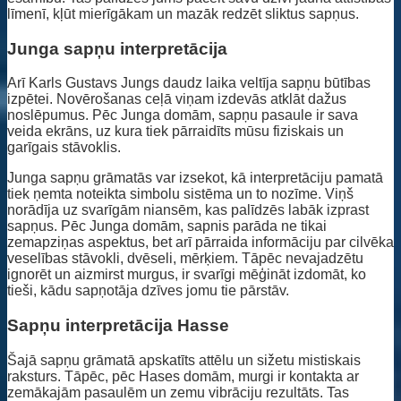
līmenī, kļūt mierīgākam un mazāk redzēt sliktus sapņus.
Junga sapņu interpretācija
Arī Karls Gustavs Jungs daudz laika veltīja sapņu būtības
izpētei. Novērošanas ceļā viņam izdevās atklāt dažus
noslēpumus. Pēc Junga domām, sapņu pasaule ir sava
veida ekrāns, uz kura tiek pārraidīts mūsu fiziskais un
garīgais stāvoklis.
Junga sapņu grāmatās var izsekot, kā interpretāciju pamatā
tiek ņemta noteikta simbolu sistēma un to nozīme. Viņš
norādīja uz svarīgām niansēm, kas palīdzēs labāk izprast
sapņus. Pēc Junga domām, sapnis parāda ne tikai
zemapziņas aspektus, bet arī pārraida informāciju par cilvēka
veselības stāvokli, dvēseli, mērķiem. Tāpēc nevajadzētu
ignorēt un aizmirst murgus, ir svarīgi mēģināt izdomāt, ko
tieši, kādu sapņotāja dzīves jomu tie pārstāv.
Sapņu interpretācija Hasse
Šajā sapņu grāmatā apskatīts attēlu un sižetu mistiskais
raksturs. Tāpēc, pēc Hases domām, murgi ir kontakta ar
zemākajām pasaulēm un zemu vibrāciju rezultāts. Tas