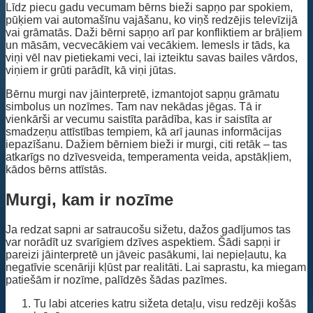
Līdz piecu gadu vecumam bērns bieži sapņo par spokiem,
pūķiem vai automašīnu vajāšanu, ko viņš redzējis televīzijā
vai grāmatās. Daži bērni sapņo arī par konfliktiem ar brāļiem
un māsām, vecvecākiem vai vecākiem. Iemesls ir tāds, ka
viņi vēl nav pietiekami veci, lai izteiktu savas bailes vārdos,
viņiem ir grūti parādīt, kā viņi jūtas.
Bērnu murgi nav jāinterpretē, izmantojot sapņu grāmatu
simbolus un nozīmes. Tam nav nekādas jēgas. Tā ir
vienkārši ar vecumu saistīta parādība, kas ir saistīta ar
smadzeņu attīstības tempiem, kā arī jaunas informācijas
iepazīšanu. Dažiem bērniem bieži ir murgi, citi retāk – tas
atkarīgs no dzīvesveida, temperamenta veida, apstākļiem,
kādos bērns attīstās.
Murgi, kam ir nozīme
Ja redzat sapni ar satraucošu sižetu, dažos gadījumos tas
var norādīt uz svarīgiem dzīves aspektiem. Šādi sapņi ir
pareizi jāinterpretē un jāveic pasākumi, lai nepieļautu, ka
negatīvie scenāriji kļūst par realitāti. Lai saprastu, ka miegam
patiešām ir nozīme, palīdzēs šādas pazīmes.
Tu labi atceries katru sižeta detaļu, visu redzēji košās