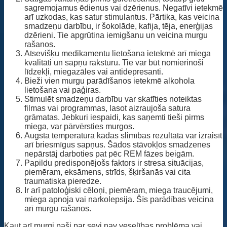
sagremojamus ēdienus vai dzērienus. Negatīvi ietekmē
arī uzkodas, kas satur stimulantus. Pārtika, kas veicina
smadzeņu darbību, ir šokolāde, kafija, tēja, enerģijas
dzērieni. Tie apgrūtina iemigšanu un veicina murgu
rašanos.
Atsevišķu medikamentu lietošana ietekmē arī miega
kvalitāti un sapņu raksturu. Tie var būt nomierinoši
līdzekļi, miegazāles vai antidepresanti.
Bieži vien murgu parādīšanos ietekmē alkohola
lietošana vai paģiras.
Stimulēt smadzeņu darbību var skatīties noteiktas
filmas vai programmas, lasot aizraujoša satura
grāmatas. Jebkuri iespaidi, kas saņemti tieši pirms
miega, var pārvērsties murgos.
Augsta temperatūra kādas slimības rezultātā var izraisīt
arī briesmīgus sapņus. Šādos stāvokļos smadzenes
nepārstāj darboties pat pēc REM fāzes beigām.
Papildu predisponējošs faktors ir stresa situācijas,
piemēram, eksāmens, strīds, šķiršanās vai cita
traumatiska pieredze.
Ir arī patoloģiski cēloņi, piemēram, miega traucējumi,
miega apnoja vai narkolepsija. Šīs parādības veicina
arī murgu rašanos.
Kaut arī murgi paši par sevi nav veselības problēma vai