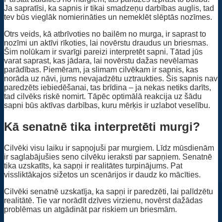
Ja sapratīsi, ka sapnis ir tikai smadzeņu darbības auglis, tad
tev būs vieglāk nomierināties un nemeklēt slēptās nozīmes.
Otrs veids, kā atbrīvoties no bailēm no murga, ir saprast to
nozīmi un aktīvi rīkoties, lai novērstu draudus un briesmas.
Šim nolūkam ir svarīgi pareizi interpretēt sapni. Tātad jūs
varat saprast, kas jādara, lai novērstu dažas nevēlamas
parādības. Piemēram, ja slimam cilvēkam ir sapnis, kas
norāda uz nāvi, jums nevajadzētu uztraukties. Šis sapnis nav
paredzēts iebiedēšanai, tas brīdina – ja nekas netiks darīts,
tad cilvēks riskē nomirt. Tāpēc optimālā reakcija uz šādu
sapni būs aktīvas darbības, kuru mērķis ir uzlabot veselību.
Kā senatnē tika interpretēti murgi?
Cilvēki visu laiku ir sapņojuši par murgiem. Līdz mūsdienām
ir saglabājušies seno cilvēku ieraksti par sapņiem. Senatnē
tika uzskatīts, ka sapņi ir realitātes turpinājums. Pat
vissliktākajos sižetos un scenārijos ir daudz ko mācīties.
Cilvēki senatnē uzskatīja, ka sapņi ir paredzēti, lai palīdzētu
realitātē. Tie var norādīt dzīves virzienu, novērst dažādas
problēmas un atgādināt par riskiem un briesmām.