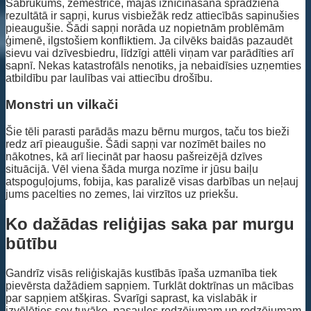
Sabrukums, zemestrīce, mājas iznīcināšana sprādziena
rezultātā ir sapņi, kurus visbiežāk redz attiecībās sapinušies
pieaugušie. Šādi sapņi norāda uz nopietnām problēmām
ģimenē, ilgstošiem konfliktiem. Ja cilvēks baidās pazaudēt
sievu vai dzīvesbiedru, līdzīgi attēli viņam var parādīties arī
sapnī. Nekas katastrofāls nenotiks, ja nebaidīsies uzņemties
atbildību par laulības vai attiecību drošību.
Monstri un vilkači
Šie tēli parasti parādās mazu bērnu murgos, taču tos bieži
redz arī pieaugušie. Šādi sapņi var nozīmēt bailes no
nākotnes, kā arī liecināt par haosu pašreizējā dzīves
situācijā. Vēl viena šāda murga nozīme ir jūsu baiļu
atspoguļojums, fobija, kas paralizē visas darbības un neļauj
jums pacelties no zemes, lai virzītos uz priekšu.
Ko dažādas reliģijas saka par murgu
būtību
Gandrīz visās reliģiskajās kustībās īpaša uzmanība tiek
pievērsta dažādiem sapņiem. Turklāt doktrīnas un mācības
par sapņiem atšķiras. Svarīgi saprast, ka vislabāk ir
izvēlēties sev tuvāko, pasaules redzējumam un redzējumam