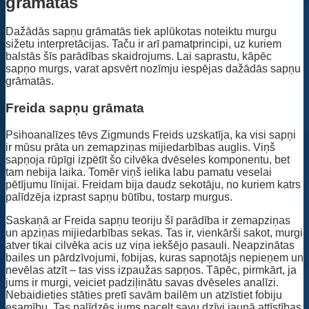
grāmatās
Dažādās sapņu grāmatās tiek aplūkotas noteiktu murgu
sižetu interpretācijas. Taču ir arī pamatprincipi, uz kuriem
balstās šīs parādības skaidrojums. Lai saprastu, kāpēc
sapņo murgs, varat apsvērt nozīmju iespējas dažādās sapņu
grāmatās.
Freida sapņu grāmata
Psihoanalīzes tēvs Zigmunds Freids uzskatīja, ka visi sapņi
ir mūsu prāta un zemapziņas mijiedarbības auglis. Viņš
sapņoja rūpīgi izpētīt šo cilvēka dvēseles komponentu, bet
tam nebija laika. Tomēr viņš ielika labu pamatu veselai
pētījumu līnijai. Freidam bija daudz sekotāju, no kuriem katrs
palīdzēja izprast sapņu būtību, tostarp murgus.
Saskaņā ar Freida sapņu teoriju šī parādība ir zemapziņas
un apziņas mijiedarbības sekas. Tas ir, vienkārši sakot, murgi
atver tikai cilvēka acis uz viņa iekšējo pasauli. Neapzinātas
bailes un pārdzīvojumi, fobijas, kuras sapņotājs nepieņem un
nevēlas atzīt – tas viss izpaužas sapņos. Tāpēc, pirmkārt, ja
jums ir murgi, veiciet padziļinātu savas dvēseles analīzi.
Nebaidieties stāties pretī savām bailēm un atzīstiet fobiju
esamību. Tas palīdzēs jums pacelt savu dzīvi jaunā attīstības