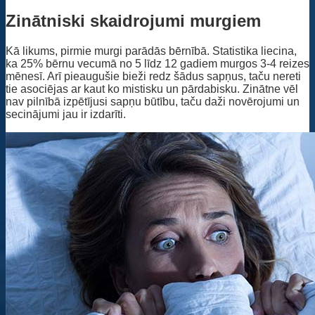
Zinātniski skaidrojumi murgiem
Kā likums, pirmie murgi parādās bērnībā. Statistika liecina,
ka 25% bērnu vecumā no 5 līdz 12 gadiem murgos 3-4 reizes
mēnesī. Arī pieaugušie bieži redz šādus sapņus, taču nereti
tie asociējas ar kaut ko mistisku un pārdabisku. Zinātne vēl
nav pilnībā izpētījusi sapņu būtību, taču daži novērojumi un
secinājumi jau ir izdarīti.