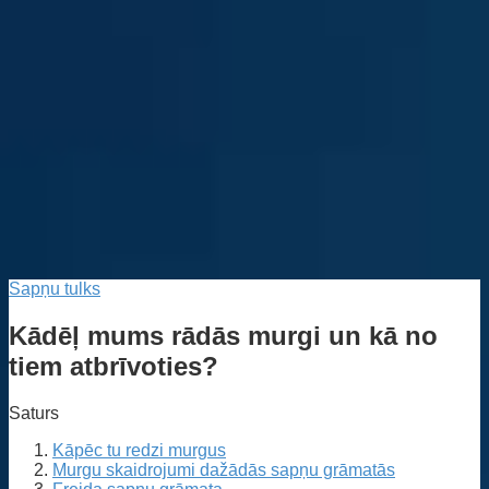
Sapņu tulks
Kādēļ mums rādās murgi un kā no
tiem atbrīvoties?
Saturs
Kāpēc tu redzi murgus
Murgu skaidrojumi dažādās sapņu grāmatās