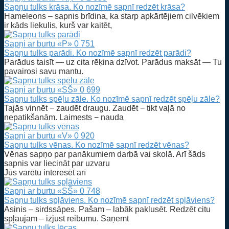
Sapņu tulks krāsa. Ko nozīmē sapnī redzēt krāsa?
Hameleons – sapnis brīdina, ka starp apkārtējiem cilvēkiem
ir kāds liekulis, kurš var kaitēt,
Sapņi ar burtu «P»
0
751
Sapņu tulks parādi. Ko nozīmē sapnī redzēt parādi?
Parādus taisīt — uz cita rēķina dzīvot. Parādus maksāt — Tu
pavairosi savu mantu.
Sapņi ar burtu «SŠ»
0
699
Sapņu tulks spēļu zāle. Ko nozīmē sapnī redzēt spēļu zāle?
Tajās vinnēt − zaudēt draugu. Zaudēt − tikt vaļā no
nepatikšanām. Laimests − nauda
Sapņi ar burtu «V»
0
920
Sapņu tulks vēnas. Ko nozīmē sapnī redzēt vēnas?
Vēnas sapņo par panākumiem darbā vai skolā. Arī šāds
sapnis var liecināt par uzvaru
Jūs varētu interesēt arī
Sapņi ar burtu «SŠ»
0
748
Sapņu tulks spļāviens. Ko nozīmē sapnī redzēt spļāviens?
Asinis – sirdssāpes. Pašam – labāk paklusēt. Redzēt citu
spļaujam – izjust reibumu. Saņemt