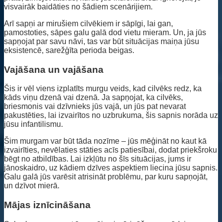
visvairāk baidāties no šādiem scenārijiem.
Arī sapņi ar mirušiem cilvēkiem ir sāpīgi, lai gan,
pamostoties, sāpes galu galā dod vietu mieram. Un, ja jūs
sapņojat par savu nāvi, tas var būt situācijas maiņa jūsu
eksistencē, sarežģīta perioda beigas.
Vajāšana un vajāšana
Šis ir vēl viens izplatīts murgu veids, kad cilvēks redz, ka
kāds viņu dzenā vai dzenā. Ja sapņojat, ka cilvēks,
briesmonis vai dzīvnieks jūs vajā, un jūs pat nevarat
pakustēties, lai izvairītos no uzbrukuma, šis sapnis norāda uz
jūsu infantilismu.
Šim murgam var būt tāda nozīme – jūs mēģināt no kaut kā
izvairīties, nevēlaties stāties acīs patiesībai, dodat priekšroku
bēgt no atbildības. Lai izkļūtu no šīs situācijas, jums ir
jānoskaidro, uz kādiem dzīves aspektiem liecina jūsu sapnis.
Galu galā jūs varēsit atrisināt problēmu, par kuru sapņojāt,
un dzīvot mierā.
Mājas iznīcināšana