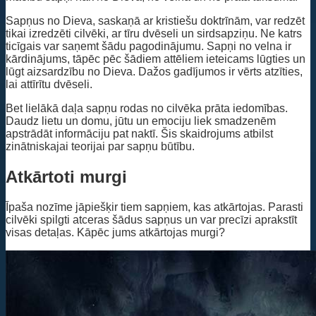
Sapņus no Dieva, saskaņā ar kristiešu doktrīnām, var redzēt
tikai izredzēti cilvēki, ar tīru dvēseli un sirdsapziņu. Ne katrs
ticīgais var saņemt šādu pagodinājumu. Sapņi no velna ir
kārdinājums, tāpēc pēc šādiem attēliem ieteicams lūgties un
lūgt aizsardzību no Dieva. Dažos gadījumos ir vērts atzīties,
lai attīrītu dvēseli.
Bet lielākā daļa sapņu rodas no cilvēka prāta iedomības.
Daudz lietu un domu, jūtu un emociju liek smadzenēm
apstrādāt informāciju pat naktī. Šis skaidrojums atbilst
zinātniskajai teorijai par sapņu būtību.
Atkārtoti murgi
Īpaša nozīme jāpiešķir tiem sapņiem, kas atkārtojas. Parasti
cilvēki spilgti atceras šādus sapņus un var precīzi aprakstīt
visas detaļas. Kāpēc jums atkārtojas murgi?