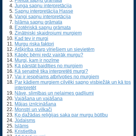
Freida sapņu grāmata
Junga sapņu interpretācija
Sapņu interpretācija Hasse
Vangi sapņu interpretācija
Islāma sapņu grāmata
Ezotēriskā sapņu grāmata
Zinātniski skaidrojumi murgiem
Kad tev ir murgi
Murgu riska faktori
Atšķirība starp vīriešiem un sievietēm
Kāpēc bērni redz vairāk murgu?
Murgi, kam ir nozīme
Kā pārstāt baidīties no murgiem
Kā senatnē tika interpretēti murgi?
Vai ir iespējams atbrīvoties no murgiem
Par kādiem murgiem cilvēki sapņo visbiežāk un kā tos
interpretēt
Nāve, slimības un nelaimes gadījumi
Vajāšana un vajāšana
Mājas iznīcināšana
Monstri un vilkači
Ko dažādas reliģijas saka par murgu būtību
Jūdaisms
Islāms
Kristietība