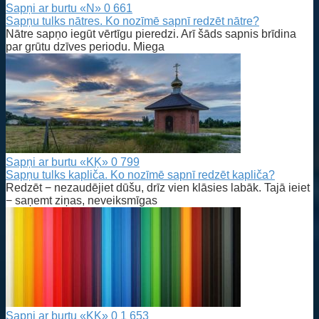
Sapņi ar burtu «N»
0
661
Sapņu tulks nātres. Ko nozīmē sapnī redzēt nātre?
Nātre sapņo iegūt vērtīgu pieredzi. Arī šāds sapnis brīdina
par grūtu dzīves periodu. Miega
Sapņi ar burtu «KĶ»
0
799
Sapņu tulks kapliča. Ko nozīmē sapnī redzēt kapliča?
Redzēt − nezaudējiet dūšu, drīz vien klāsies labāk. Tajā ieiet
− saņemt ziņas, neveiksmīgas
Sapņi ar burtu «KĶ»
0
1 653