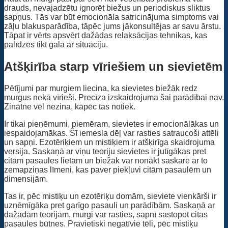
drauds, nevajadzētu ignorēt biežus un periodiskus sliktus
sapņus. Tās var būt emocionāla satricinājuma simptoms vai
zāļu blakusparādība, tāpēc jums jākonsultējas ar savu ārstu.
Tāpat ir vērts apsvērt dažādas relaksācijas tehnikas, kas
palīdzēs tikt galā ar situāciju.
Atšķirība starp vīriešiem un sievietēm
Pētījumi par murgiem liecina, ka sievietes biežāk redz
murgus nekā vīrieši. Precīza izskaidrojuma šai parādībai nav.
Zinātne vēl nezina, kāpēc tas notiek.
Ir tikai pieņēmumi, piemēram, sievietes ir emocionālākas un
iespaidojamākas. Šī iemesla dēļ var rasties satraucoši attēli
un sapņi. Ezotēriķiem un mistiķiem ir atšķirīga skaidrojuma
versija. Saskaņā ar viņu teoriju sievietes ir jutīgākas pret
citām pasaules lietām un biežāk var nonākt saskarē ar to
zemapziņas līmeni, kas paver piekļuvi citām pasaulēm un
dimensijām.
Tas ir, pēc mistiķu un ezotēriķu domām, sieviete vienkārši ir
uzņēmīgāka pret garīgo pasauli un parādībām. Saskaņā ar
dažādām teorijām, murgi var rasties, sapnī sastopot citas
pasaules būtnes. Pravietiski negatīvie tēli, pēc mistiķu