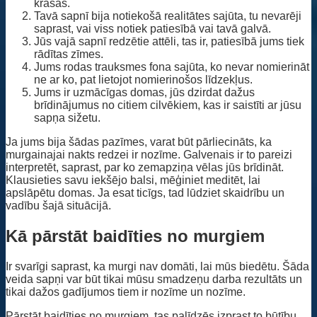
krāsās.
Tavā sapnī bija notiekošā realitātes sajūta, tu nevarēji
saprast, vai viss notiek patiesībā vai tavā galvā.
Jūs vajā sapnī redzētie attēli, tas ir, patiesībā jums tiek
rādītas zīmes.
Jums rodas trauksmes fona sajūta, ko nevar nomierināt
ne ar ko, pat lietojot nomierinošos līdzekļus.
Jums ir uzmācīgas domas, jūs dzirdat dažus
brīdinājumus no citiem cilvēkiem, kas ir saistīti ar jūsu
sapņa sižetu.
Ja jums bija šādas pazīmes, varat būt pārliecināts, ka
murgainajai nakts redzei ir nozīme. Galvenais ir to pareizi
interpretēt, saprast, par ko zemapziņa vēlas jūs brīdināt.
Klausieties savu iekšējo balsi, mēģiniet meditēt, lai
apslāpētu domas. Ja esat ticīgs, tad lūdziet skaidrību un
vadību šajā situācijā.
Kā pārstāt baidīties no murgiem
Ir svarīgi saprast, ka murgi nav domāti, lai mūs biedētu. Šāda
veida sapņi var būt tikai mūsu smadzeņu darba rezultāts un
tikai dažos gadījumos tiem ir nozīme un nozīme.
Pārstāt baidīties no murgiem, tas palīdzēs izprast to būtību.