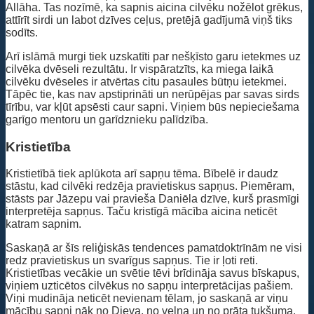
Allāha. Tas nozīmē, ka sapnis aicina cilvēku nožēlot grēkus,
attīrīt sirdi un labot dzīves ceļus, pretējā gadījumā viņš tiks
sodīts.
Arī islāmā murgi tiek uzskatīti par nešķīsto garu ietekmes uz
cilvēka dvēseli rezultātu. Ir vispāratzīts, ka miega laikā
cilvēku dvēseles ir atvērtas citu pasaules būtņu ietekmei.
Tāpēc tie, kas nav apstiprināti un nerūpējas par savas sirds
tīrību, var kļūt apsēsti caur sapni. Viņiem būs nepieciešama
garīgo mentoru un garīdznieku palīdzība.
Kristietība
Kristietībā tiek aplūkota arī sapņu tēma. Bībelē ir daudz
stāstu, kad cilvēki redzēja pravietiskus sapņus. Piemēram,
stāsts par Jāzepu vai pravieša Daniēla dzīve, kurš prasmīgi
interpretēja sapņus. Taču kristīgā mācība aicina neticēt
katram sapnim.
Saskaņā ar šīs reliģiskās tendences pamatdoktrīnām ne visi
redz pravietiskus un svarīgus sapņus. Tie ir ļoti reti.
Kristietības vecākie un svētie tēvi brīdināja savus bīskapus,
viņiem uzticētos cilvēkus no sapņu interpretācijas pašiem.
Viņi mudināja neticēt nevienam tēlam, jo ​​saskaņā ar viņu
mācību sapņi nāk no Dieva, no velna un no prāta tukšuma.