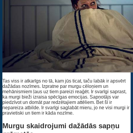
Tas viss ir atkarīgs no tā, kam jūs ticat, taču labāk ir apsvērt
dažādas nozīmes. Izpratne par murgu cēloņiem un
mehānismiem ļaus uz tiem pareizi reaģēt. Ir svarīgi saprast,
ka murgi bieži izraisa spēcīgas emocijas. Sapņotājs var
piedzīvot un domāt par redzētajiem attēliem. Bet šī ir
nepareiza atbilde. Ir svarīgi saglabāt mieru, jo ne visi murgi ir
pravietiski un tiem ir kāda nozīme.
Murgu skaidrojumi dažādās sapņu