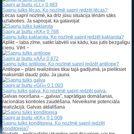
Sapņi ar burtu «LĻ»
0
483
Sapņu tulks lēcas. Ko nozīmē sapnī redzēt lēcas?
Lēcas sapnī nozīmē, ka drīz jūsu situācija lēnām sāks
uzlaboties. Ja sapņojat, ka gatavojat
Sapņi ar burtu «KĶ»
0
768
Sapņu tulks kaklarota. Ko nozīmē sapnī redzēt kaklarota?
Aplikt − laba zīme, satikt labvēli vai kādu, kas jutīs bezgalīgu
cieņu. Vērt −
Sapņi ar burtu «AĀ»
0
672
Sapņu tulks antilope. Ko nozīmē sapnī redzēt antilope?
Antilope – plāni realizēsies tikai tajā gadījumā, ja pieliksiet
maksimāli daudz pūļu. Ja jauna
Sapņi ar burtu «GĢ»
0
1 003
Sapņu tulks galva. Ko nozīmē sapnī redzēt galva.
Galvas nociršana – „galvas”, saprātīgas domāšanas,
racionālas kontroles zaudēšana. Neveiksme potenciāla
realizācijā. Galvas atdalīšana
Sapņi ar burtu «KĶ»
0
1 009
Sapņu tulks konditoreja. Ko nozīmē sapnī redzēt
konditoreja?
Redzēt – nedraudzīgi izturoties pret draugiem, var tos