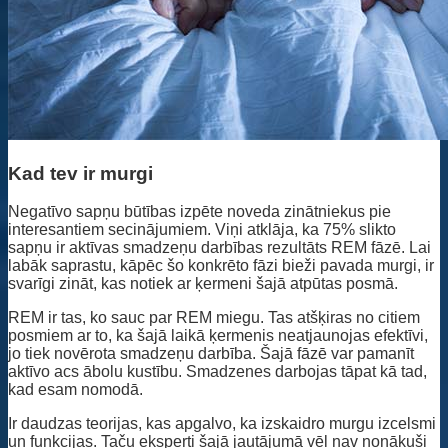
Kad tev ir murgi
Negatīvo sapņu būtības izpēte noveda zinātniekus pie
interesantiem secinājumiem. Viņi atklāja, ka 75% slikto
sapņu ir aktīvas smadzeņu darbības rezultāts REM fāzē. Lai
labāk saprastu, kāpēc šo konkrēto fāzi bieži pavada murgi, ir
svarīgi zināt, kas notiek ar ķermeni šajā atpūtas posmā.
REM ir tas, ko sauc par REM miegu. Tas atšķiras no citiem
posmiem ar to, ka šajā laikā ķermenis neatjaunojas efektīvi,
jo tiek novērota smadzeņu darbība. Šajā fāzē var pamanīt
aktīvo acs ābolu kustību. Smadzenes darbojas tāpat kā tad,
kad esam nomodā.
Ir daudzas teorijas, kas apgalvo, ka izskaidro murgu izcelsmi
un funkcijas. Taču eksperti šajā jautājumā vēl nav nonākuši