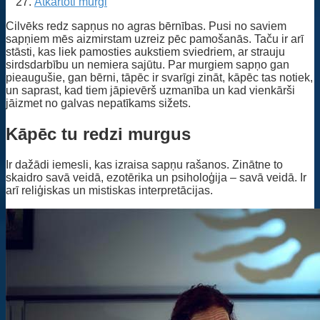
Atkārtoti murgi
Cilvēks redz sapņus no agras bērnības. Pusi no saviem
sapņiem mēs aizmirstam uzreiz pēc pamošanās. Taču ir arī
stāsti, kas liek pamosties aukstiem sviedriem, ar strauju
sirdsdarbību un nemiera sajūtu. Par murgiem sapņo gan
pieaugušie, gan bērni, tāpēc ir svarīgi zināt, kāpēc tas notiek,
un saprast, kad tiem jāpievērš uzmanība un kad vienkārši
jāizmet no galvas nepatīkams sižets.
Kāpēc tu redzi murgus
Ir dažādi iemesli, kas izraisa sapņu rašanos. Zinātne to
skaidro savā veidā, ezotērika un psiholoģija – savā veidā. Ir
arī reliģiskas un mistiskas interpretācijas.