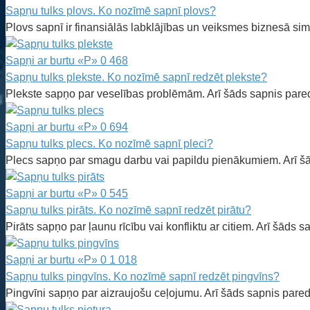
Sapņu tulks plovs. Ko nozīmē sapnī plovs?
Plovs sapnī ir finansiālās labklājības un veiksmes biznesā sim
Sapņi ar burtu «P»
0
468
Sapņu tulks plekste. Ko nozīmē sapnī redzēt plekste?
Plekste sapņo par veselības problēmām. Arī šāds sapnis pare
Sapņi ar burtu «P»
0
694
Sapņu tulks plecs. Ko nozīmē sapnī pleci?
Plecs sapņo par smagu darbu vai papildu pienākumiem. Arī š
Sapņi ar burtu «P»
0
545
Sapņu tulks pirāts. Ko nozīmē sapnī redzēt pirātu?
Pirāts sapņo par ļaunu rīcību vai konfliktu ar citiem. Arī šāds
Sapņi ar burtu «P»
0
1 018
Sapņu tulks pingvīns. Ko nozīmē sapnī redzēt pingvīns?
Pingvīni sapņo par aizraujošu ceļojumu. Arī šāds sapnis pare