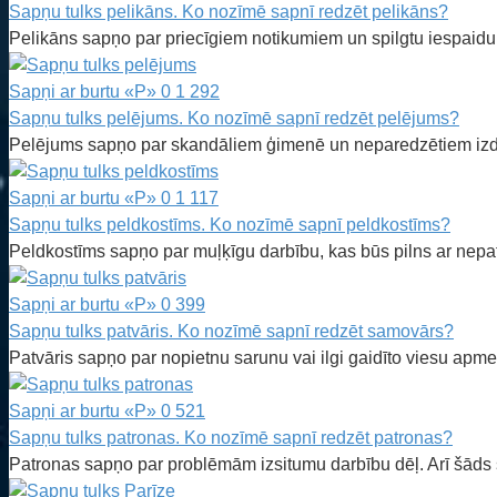
Sapņu tulks pelikāns. Ko nozīmē sapnī redzēt pelikāns?
Pelikāns sapņo par priecīgiem notikumiem un spilgtu iespaidu
Sapņi ar burtu «P»
0
1 292
Sapņu tulks pelējums. Ko nozīmē sapnī redzēt pelējums?
Pelējums sapņo par skandāliem ģimenē un neparedzētiem izde
Sapņi ar burtu «P»
0
1 117
Sapņu tulks peldkostīms. Ko nozīmē sapnī peldkostīms?
Peldkostīms sapņo par muļķīgu darbību, kas būs pilns ar nep
Sapņi ar burtu «P»
0
399
Sapņu tulks patvāris. Ko nozīmē sapnī redzēt samovārs?
Patvāris sapņo par nopietnu sarunu vai ilgi gaidīto viesu apm
Sapņi ar burtu «P»
0
521
Sapņu tulks patronas. Ko nozīmē sapnī redzēt patronas?
Patronas sapņo par problēmām izsitumu darbību dēļ. Arī šāds s