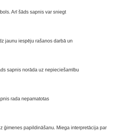
bols. Arī šāds sapnis var sniegt
dz jaunu iespēju rašanos darbā un
āds sapnis norāda uz nepieciešamību
 sapnis rada nepamatotas
dz ģimenes papildināšanu. Miega interpretācija par