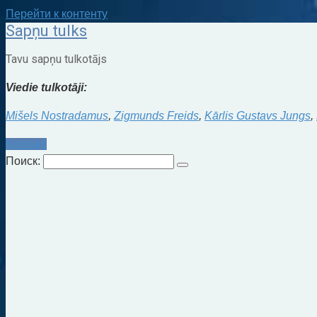
Перейти к контенту
Sapņu tulks
Tavu sapņu tulkotājs
Viedie tulkotāji:
Mišels Nostradamus
,
Zigmunds Freids
,
Kārlis Gustavs Jungs
,
Kontakti
Поиск: