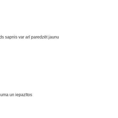
ds sapnis var arī paredzēt jaunu
raduma un iepazītos