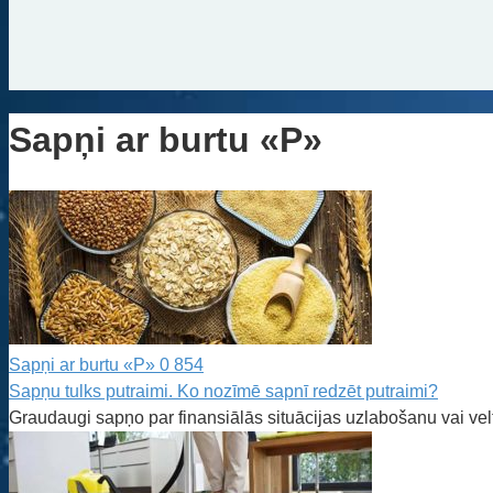
Sapņi ar burtu «P»
Sapņi ar burtu «P»
0
854
Sapņu tulks putraimi. Ko nozīmē sapnī redzēt putraimi?
Graudaugi sapņo par finansiālās situācijas uzlabošanu vai ve