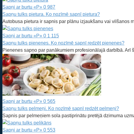
Sapņi ar burtu «P»
0
987
Sapņu tulks pietura. Ko nozīmē sapnī pietura?
Autobusa pietura ir sapnis par plānu izjaukšanu vai vilšanos mī
Sapņi ar burtu «P»
0
1 115
Sapņu tulks pienenes. Ko nozīmē sapnī redzēt pienenes?
Pienenes sapņo par panākumiem profesionālajā darbībā. Arī š
Sapņi ar burtu «P»
0
565
Sapņu tulks pelmeņi. Ko nozīmē sapnī redzēt pelmeņi?
Sapnis par pelmeņiem sola pastiprinātu pretējā dzimuma u
Sapņi ar burtu «P»
0
553