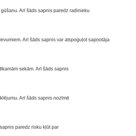
 gūšanu. Arī šāds sapnis paredz radinieku
vumiem. Arī šāds sapnis var atspoguļot sapņotāja
atīkamām sekām. Arī šāds sapnis
eklējumu. Arī šāds sapnis nozīmē
apnis paredz risku kļūt par