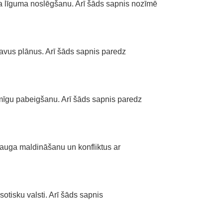
ga līguma noslēgšanu. Arī šāds sapnis nozīmē
savus plānus. Arī šāds sapnis paredz
smīgu pabeigšanu. Arī šāds sapnis paredz
drauga maldināšanu un konfliktus ar
tisku valsti. Arī šāds sapnis