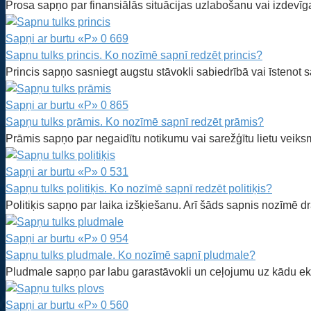
Prosa sapņo par finansiālās situācijas uzlabošanu vai izdevī
Sapņi ar burtu «P»
0
669
Sapnu tulks princis. Ko nozīmē sapnī redzēt princis?
Princis sapņo sasniegt augstu stāvokli sabiedrībā vai īstenot 
Sapņi ar burtu «P»
0
865
Sapņu tulks prāmis. Ko nozīmē sapnī redzēt prāmis?
Prāmis sapņo par negaidītu notikumu vai sarežģītu lietu veik
Sapņi ar burtu «P»
0
531
Sapņu tulks politiķis. Ko nozīmē sapnī redzēt politiķis?
Politiķis sapņo par laika izšķiešanu. Arī šāds sapnis nozīmē 
Sapņi ar burtu «P»
0
954
Sapņu tulks pludmale. Ko nozīmē sapnī pludmale?
Pludmale sapņo par labu garastāvokli un ceļojumu uz kādu ekso
Sapņi ar burtu «P»
0
560