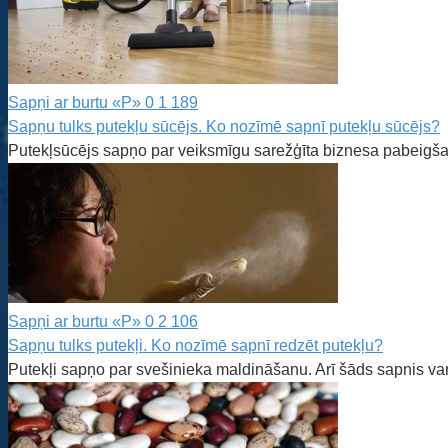
Sapņi ar burtu «P»
0
1 189
Sapņu tulks putekļu sūcējs. Ko nozīmē sapnī putekļu sūcējs?
Putekļsūcējs sapņo par veiksmīgu sarežģīta biznesa pabeigša
Sapņi ar burtu «P»
0
2 106
Sapņu tulks putekļi. Ko nozīmē sapnī redzēt putekļu?
Putekļi sapņo par svešinieka maldināšanu. Arī šāds sapnis var 