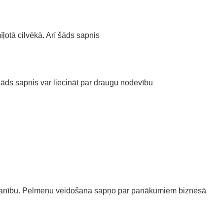
ļotā cilvēkā. Arī šāds sapnis
āds sapnis var liecināt par draugu nodevību
zmanību. Pelmeņu veidošana sapņo par panākumiem biznesā