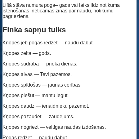
Liftā stāva numura poga– gads vai laiks līdz notikuma
īstenošanas, neticamas ziņas par naudu, notikumu
pagrieziens.
Finka sapņu tulks
Kņopes jeb pogas redzēt — naudu dabūt.
Kņopes zelta — gods.
Kņopes sudraba — prieka dienas.
Kņopes alvas — Tevi pazemos.
Kņopes spīdošas — jaunas cerības.
Kņopes piešūt — mantu iegūt.
Kņopes daudz — ienaidnieku pazemot.
Kņopes pazaudēt — zaudējums.
Kņopes nogriezt — veltīgas naudas izdošanas.
Pogas redzēt — naudu dabūt.