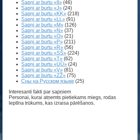
Sapņi ar burtu «IĪ»
(46)
Sapņi ar burtu «J»
(24)
Sapņi ar burtu «KĶ»
(218)
Sapņi ar burtu «LĻ»
(91)
Sapņi ar burtu «M»
(126)
Sapņi ar burtu «N»
(37)
Sapņi ar burtu «O»
(21)
Sapņi ar burtu «P»
(211)
Sapņi ar burtu «R»
(56)
Sapņi ar burtu «SŠ»
(224)
Sapņi ar burtu «T»
(62)
Sapņi ar burtu «UŪ»
(24)
Sapņi ar burtu «V»
(81)
Sapņi ar burtu «ZŽ»
(75)
Сны на Русском языке
(25)
Interesanti fakti par sapņiem
Personai, kurai atņemts pietiekams miegs, rodas
leptīna trūkums, kas izraisa pārēšanos.