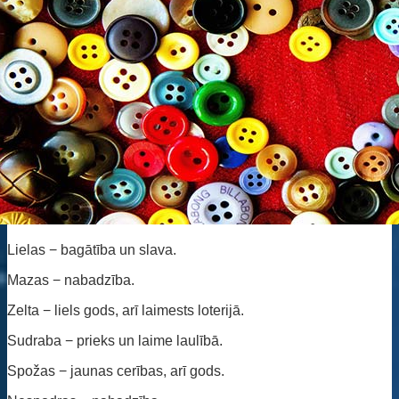
Lielas − bagātība un slava.
Mazas − nabadzība.
Zelta − liels gods, arī laimests loterijā.
Sudraba − prieks un laime laulībā.
Spožas − jaunas cerības, arī gods.