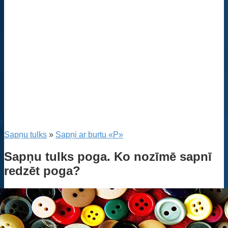
Sapņu tulks
»
Sapņi ar burtu «P»
Sapņu tulks poga. Ko nozīmē sapnī
redzēt poga?