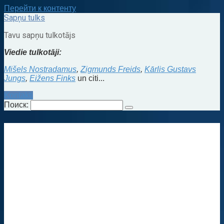
Перейти к контенту
Sapņu tulks
Tavu sapņu tulkotājs
Viedie tulkotāji:
Mišels Nostradamus
,
Zigmunds Freids
,
Kārlis Gustavs
Jungs
,
Eižens Finks
un citi...
Kontakti
Поиск: