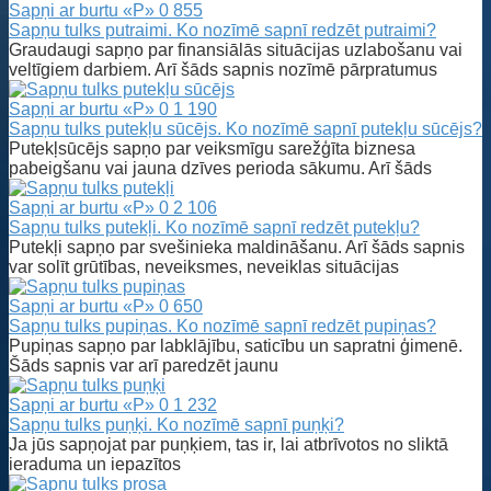
Sapņi ar burtu «P»
0
855
Sapņu tulks putraimi. Ko nozīmē sapnī redzēt putraimi?
Graudaugi sapņo par finansiālās situācijas uzlabošanu vai
veltīgiem darbiem. Arī šāds sapnis nozīmē pārpratumus
Sapņi ar burtu «P»
0
1 190
Sapņu tulks putekļu sūcējs. Ko nozīmē sapnī putekļu sūcējs?
Putekļsūcējs sapņo par veiksmīgu sarežģīta biznesa
pabeigšanu vai jauna dzīves perioda sākumu. Arī šāds
Sapņi ar burtu «P»
0
2 106
Sapņu tulks putekļi. Ko nozīmē sapnī redzēt putekļu?
Putekļi sapņo par svešinieka maldināšanu. Arī šāds sapnis
var solīt grūtības, neveiksmes, neveiklas situācijas
Sapņi ar burtu «P»
0
650
Sapņu tulks pupiņas. Ko nozīmē sapnī redzēt pupiņas?
Pupiņas sapņo par labklājību, saticību un sapratni ģimenē.
Šāds sapnis var arī paredzēt jaunu
Sapņi ar burtu «P»
0
1 232
Sapņu tulks puņķi. Ko nozīmē sapnī puņķi?
Ja jūs sapņojat par puņķiem, tas ir, lai atbrīvotos no sliktā
ieraduma un iepazītos