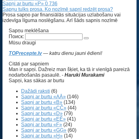
Sapņi ar burtu «P»
0
736
Sapņu tulks prosa. Ko nozīmē sapnī redzēt prosa?
Prosa sapņo par finansiālās situācijas uzlabošanu vai
izdevīga līguma noslēgšanu. Arī šāds sapnis nozīmē
Sapņu meklēšana
Поиск:
Mūsu draugi
TOPrecepte.lv
— katru dienu jauni ēdieni!
Citāti par sapņiem
Man ir sapņi. Dažreiz man šķiet, ka tā ir vienīgā pareizā
nodarbošanās pasaulē. -
Haruki Murakami
Sapņi, kas sākas ar burtu
Dažādi raksti
(6)
Sapņi ar burtu «AĀ»
(146)
Sapņi ar burtu «B»
(134)
Sapņi ar burtu «CČ»
(44)
Sapņi ar burtu «D»
(79)
Sapņi ar burtu «EĒ»
(41)
Sapņi ar burtu «F»
(24)
Sapņi ar burtu «GĢ»
(60)
Sapņi ar burtu «H»
(14)