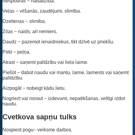
Nespodras − nabadzība.
Veļas − vilšanās, zaudējumi, slimība.
Dzeltenas − slimība.
Zilas − naids, arī nemiers.
Daudz − pazemot ienaidniekus, tikt dzīvē uz priekšu.
Pirkt − peļņa.
Atrast − saņemt palīdzību vai liela laime.
Piešūt − dabūt naudu vai mantu, laime, laimests vai saņemt
palīdzību.
Aizpogāt − nobeigt kādu lietu.
Nogriezt vai noraut − izdevumi, nepatikšanas, veltīgi izdot
naudu.
Cvetkova sapņu tulks
Nospiest pogu– veiksme darbos.