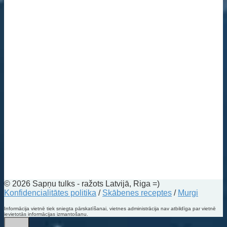
© 2026 Sapņu tulks - ražots Latvijā, Riga =)
Konfidencialitātes politika
/
Skābenes receptes
/
Murgi
Informācija vietnē tiek sniegta pārskatīšanai, vietnes administrācija nav atbildīga par vietnē
ievietotās informācijas izmantošanu.