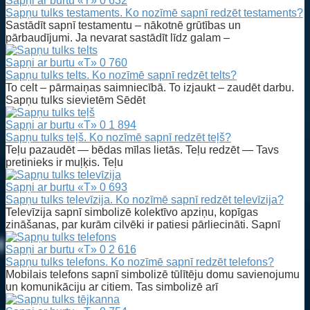
Sapņi ar burtu «T»
0
632
Sapņu tulks testaments. Ko nozīmē sapnī redzēt testaments?
Sastādīt sapnī testamentu – nākotnē grūtības un
pārbaudījumi. Ja nevarat sastādīt līdz galam –
Sapņi ar burtu «T»
0
760
Sapņu tulks telts. Ko nozīmē sapnī redzēt telts?
To celt – pārmaiņas saimniecībā. To izjaukt – zaudēt darbu.
Sapņu tulks sievietēm Sēdēt
Sapņi ar burtu «T»
0
1 894
Sapņu tulks teļš. Ko nozīmē sapnī redzēt teļš?
Teļu pazaudēt — bēdas mīlas lietās. Teļu redzēt — Tavs
pretinieks ir muļķis. Teļu
Sapņi ar burtu «T»
0
693
Sapņu tulks televīzija. Ko nozīmē sapnī redzēt televīzija?
Televīzija sapnī simbolizē kolektīvo apziņu, kopīgas
zināšanas, par kurām cilvēki ir patiesi pārliecināti. Sapnī
Sapņi ar burtu «T»
0
2 616
Sapņu tulks telefons. Ko nozīmē sapnī redzēt telefons?
Mobilais telefons sapnī simbolizē tūlītēju domu savienojumu
un komunikāciju ar citiem. Tas simbolizē arī