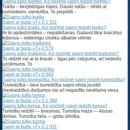
Sapņu tulks tvertne. Ko nozīmē sapnī redzēt tvertne?
Tukša – bezjēdzīgas rūpes. Daudz tukšu – strīds ar
tuviniekiem, vientulība. To piepildīt –
Sapņi ar burtu «T»
0
1 311
Sapņu tulks tvaiks. Ko nozīmē sapnī redzēt tvaiks?
Ar to apdedzināties – nepatikšanas. Gatavot tikai tvaicētus
ēdienus – ietekmīgu cilvēku atbalsts vēlmei
Sapņi ar burtu «T»
0
579
Sapņu tulks tvaikonis. Ko nozīmē sapnī redzēt tvaikonis?
To redzēt vai ar to braukt – ilgas pēc ceļojuma, arī nedrošs
uzņēmums. To
Sapņi ar burtu «T»
0
543
Sapņu tulks tuvredzība. Ko nozīmē sapnī redzēt tuvredzība?
Tuvredzība – tava tuvredzība sapnī vēsta jucekli
(neskaidrību) darījumos vai arī negaidītu nevēlama viesa
Sapņi ar burtu «T»
0
1 380
Sapņu tulks tumsa. Ko nozīmē sapnī redzēt tumsa?
Tumsību redzēt — briesmas. Tumsība maza — klusas
domas. Tumsība liela — grūta slimība.
Sapņi ar burtu «T»
0
1 011