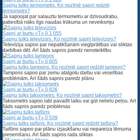
Sapņu tulks termometrs. Ko nozīmē sapnī redzēt
termometrs?
Ja sapņojat par salauztu termometru ar dzīvsudrabu,
patiesībā nāks ilgs naudas trūkuma un neveiksmju
Sapņi ar burtu «T»
0
1 055
Sapņu tulks televizors. Ko nozīmē sapnī televizors?
Televīzija sapņo par nepatikšanām vieglprātības vai sliktas
darbības dēļ. Arī šāds sapnis paredz nenoteiktību
Sapņi ar burtu «T»
0
605
Sapņu tulks tampons. Ko nozīmē sapnī redzēt tamponi?
Tampons sapņo par zemu atalgotu darbu vai veselības
problēmām. Arī šāds sapnis paredz plānu
Sapņi ar burtu «T»
0
826
Sapņu tulks taksometrs. Ko nozīmē sapnī taksometrs?
Taksometrs sapņo labi pavadīt laiku vai gūt nelielu peļņu. Arī
šāds sapnis paredz problēmas
Sapņi ar burtu «T»
0
539
Sapņu tulks taifūns. Ko nozīmē sapnī redzēt taifūns?
Taifūns sapņo par plānu izjaukšanu vai nepareiza lēmuma
pieņemšanu. Arī šāds sapnis rada sliktas