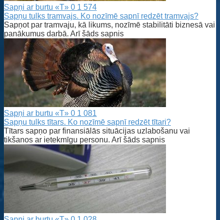
Sapņi ar burtu «T»
0
1 574
Sapņu tulks tramvajs. Ko nozīmē sapnī redzēt tramvajs?
Sapņot par tramvaju, kā likums, nozīmē stabilitāti biznesā vai
panākumus darbā. Arī šāds sapnis
Sapņi ar burtu «T»
0
1 081
Sapņu tulks tītars. Ko nozīmē sapnī redzēt tītari?
Tītars sapņo par finansiālās situācijas uzlabošanu vai
tikšanos ar ietekmīgu personu. Arī šāds sapnis
Sapņi ar burtu «T»
0
1 028