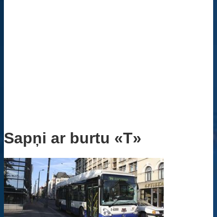
Sapņi ar burtu «T»