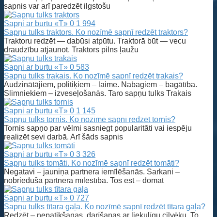
sapnis var arī paredzēt ilgstošu
Sapņi ar burtu «T»
0
1 994
Sapņu tulks traktors. Ko nozīmē sapnī redzēt traktors?
Traktoru redzēt — dabūsi atpūtu. Traktorā būt — vecu
draudzību atjaunot. Traktors pilns ļaužu
Sapņi ar burtu «T»
0
583
Sapņu tulks trakais. Ko nozīmē sapnī redzēt trakais?
Audzinātājiem, politiķiem – laime. Nabagiem – bagātība.
Slimniekiem – izveseļošanās. Taro sapņu tulks Trakais
Sapņi ar burtu «T»
0
1 145
Sapņu tulks tornis. Ko nozīmē sapnī redzēt tornis?
Tornis sapņo par vēlmi sasniegt popularitāti vai iespēju
realizēt sevi darbā. Arī šāds sapnis
Sapņi ar burtu «T»
0
3 326
Sapņu tulks tomāti. Ko nozīmē sapnī redzēt tomāti?
Negatavi – jauniņa partnera iemīlēšanās. Sarkani –
nobrieduša partnera mīlestība. Tos ēst – domāt
Sapņi ar burtu «T»
0
727
Sapņu tulks tītara gaļa. Ko nozīmē sapnī redzēt tītara gaļa?
Redzēt – nepatikšanas, darīšanas ar liekulīgu cilvēku. To