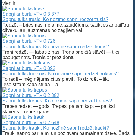
vien ir
Sapņi ar burtu «T»
0
3 377
Sapņu tulks trusis. Ko nozīmē sapnī redzēt trusis?
Redzēt – briesmas, nelaime, zaudējums, satikties ar bailīgu
cilvēku, arī jāuzmanās no zagļiem vai
Sapņi ar burtu «T»
0
726
Sapņu tulks tronis. Ko nozīmē sapnī redzēt tronis?
Troni redzēt — labas ziņas. Troņa priekšā stāvēt — tiksi
paaugstināts. Tronis ar prezidentu
Sapņi ar burtu «T»
0
892
Sapņu tulks troksnis. Ko nozīmē sapnī redzēt troksnis?
To radīt – mēģinājums citus pievilt. To dzirdēt – tikt
iesaistītam kādā strīdā. Tā
Sapņi ar burtu «T»
0
2 382
Sapņu tulks trepes. Ko nozīmē sapnī redzēt trepes?
Trepes redzēt — gods. Trepes, pa tām kāpt — paliksi
slavens. Trepes garas —
Sapņi ar burtu «T»
0
2 648
Sapņu tulks trauki. Ko nozīmē sapnī redzēt trauki?
Trauki sapņo par laimi un pozitīvām pārmaiņām dzīvē. Šāds