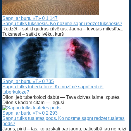
Sapņi ar burtu «T»
0
1 147
Sapņu tulks tuksnesis. Ko nozīmē sapnī redzēt tuksnesis?
Redzēt – satikt gudrus cilvēkus. Jauna – tuvojas mīlestība.
Tuksnesī – satikt cilvēku, kurš
Sapņi ar burtu «T»
0
735
Sapņu tulks tuberkuloze. Ko nozīmē sapnī redzēt
tuberkuloze?
Diloni jeb tuberkolozi dabūt — Tava dzīves laime izputēs.
Dilonis kādam citam — iegūsi
Sapņi ar burtu «T»
0
2 293
Sapņu tulks tualetes pods. Ko nozīmē sapnī redzēt tualetes
pods?
Jauns, pirkt – tas, ko uzskati par jaunu, patiesībā jau ne reizi