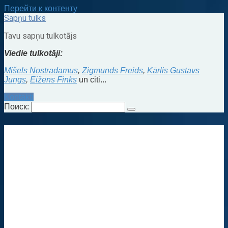
Перейти к контенту
Sapņu tulks
Tavu sapņu tulkotājs
Viedie tulkotāji:
Mišels Nostradamus
,
Zigmunds Freids
,
Kārlis Gustavs
Jungs
,
Eižens Finks
un citi...
Kontakti
Поиск: