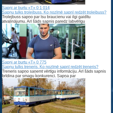
Sapņi ar burtu «T»
0
1 014
Sapņu tulks trolejbuss. Ko nozīmē sapnī redzēt trolejbuss?
Trolejbuss sapņo par īsu braucienu vai ilgi gaidītu
atvaļinājumu. Arī šāds sapnis paredz labvēlīgu
Sapņi ar burtu «T»
0
775
Sapņu tulks treneris. Ko nozīmē sapnī redzēt treneris?
Treneris sapņo saņemt vērtīgu informāciju. Arī šāds sapnis
brīdina par smagu konkurenci. Sapņa par