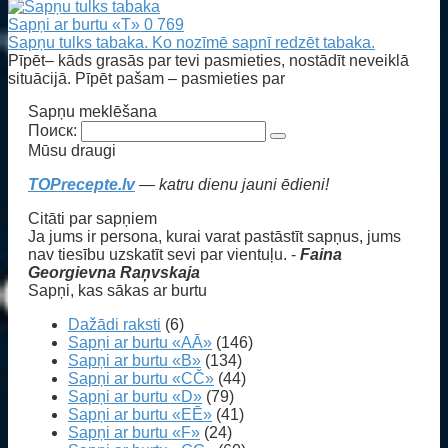
Sapņi ar burtu «T»
0
769
Sapņu tulks tabaka. Ko nozīmē sapnī redzēt tabaka.
Pīpēt– kāds grasās par tevi pasmieties, nostādīt neveiklā
situācijā. Pīpēt pašam – pasmieties par
Sapņu meklēšana
Поиск:
Mūsu draugi
TOPrecepte.lv
— katru dienu jauni ēdieni!
Citāti par sapņiem
Ja jums ir persona, kurai varat pastāstīt sapņus, jums
nav tiesību uzskatīt sevi par vientuļu. -
Faina
Georgievna Raņvskaja
Sapņi, kas sākas ar burtu
Dažādi raksti
(6)
Sapņi ar burtu «AĀ»
(146)
Sapņi ar burtu «B»
(134)
Sapņi ar burtu «CČ»
(44)
Sapņi ar burtu «D»
(79)
Sapņi ar burtu «EĒ»
(41)
Sapņi ar burtu «F»
(24)