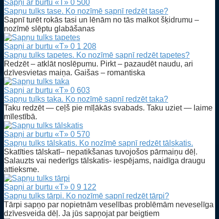
Sapņi ar burtu «T»
0
500
Sapņu tulks tase. Ko nozīmē sapnī redzēt tase?
Sapnī turēt rokās tasi un lēnām no tās malkot šķidrumu –
nozīmē slēptu glabāšanas
Sapņi ar burtu «T»
0
1 208
Sapņu tulks tapetes. Ko nozīmē sapnī redzēt tapetes?
Redzēt – atklāt noslēpumu. Pirkt – pazaudēt naudu, ari
dzīvesvietas maiņa. Gaišas – romantiska
Sapņi ar burtu «T»
0
603
Sapņu tulks taka. Ko nozīmē sapnī redzēt taka?
Taku redzēt — ceļš pie mīļākās svabads. Taku uziet — laime
mīlestībā.
Sapņi ar burtu «T»
0
570
Sapņu tulks tālskatis. Ko nozīmē sapnī redzēt tālskatis.
Skatīties tālskatī– nepatikšanas tuvojošos pārmaiņu dēļ.
Salauzts vai nederīgs tālskatis- iespējams, naidīga draugu
attieksme.
Sapņi ar burtu «T»
0
9 122
Sapņu tulks tārpi. Ko nozīmē sapnī redzēt tārpi?
Tārpi sapņo par nopietnām veselības problēmām neveselīga
dzīvesveida dēļ. Ja jūs sapņojat par beigtiem