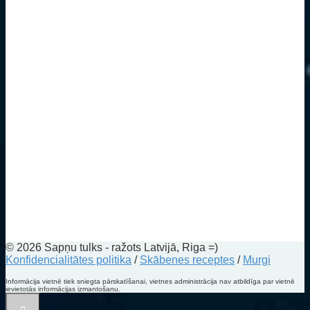
© 2026 Sapņu tulks - ražots Latvijā, Riga =)
Konfidencialitātes politika
/
Skābenes receptes
/
Murgi
Informācija vietnē tiek sniegta pārskatīšanai, vietnes administrācija nav atbildīga par vietnē
ievietotās informācijas izmantošanu.