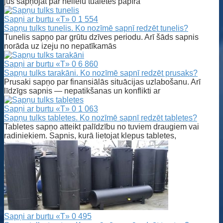
jūs sapņojat par nelielu tualetes papīra
Sapņi ar burtu «T»
0
1 554
Sapņu tulks tunelis. Ko nozīmē sapnī redzēt tunelis?
Tunelis sapņo par grūtu dzīves periodu. Arī šāds sapnis
norāda uz izeju no nepatīkamās
Sapņi ar burtu «T»
0
6 860
Sapņu tulks tarakāni. Ko nozīmē sapnī redzēt prusaks?
Prusaki sapņo par finansiālās situācijas uzlabošanu. Arī
līdzīgs sapnis — nepatikšanas un konflikti ar
Sapņi ar burtu «T»
0
1 063
Sapņu tulks tabletes. Ko nozīmē sapnī redzēt tabletes?
Tabletes sapņo atteikt palīdzību no tuviem draugiem vai
radiniekiem. Sapnis, kurā lietojat klepus tabletes,
Sapņi ar burtu «T»
0
495