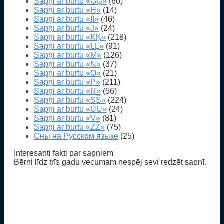
Sapņi ar burtu «GĢ»
(60)
Sapņi ar burtu «H»
(14)
Sapņi ar burtu «IĪ»
(46)
Sapņi ar burtu «J»
(24)
Sapņi ar burtu «KĶ»
(218)
Sapņi ar burtu «LĻ»
(91)
Sapņi ar burtu «M»
(126)
Sapņi ar burtu «N»
(37)
Sapņi ar burtu «O»
(21)
Sapņi ar burtu «P»
(211)
Sapņi ar burtu «R»
(56)
Sapņi ar burtu «SŠ»
(224)
Sapņi ar burtu «UŪ»
(24)
Sapņi ar burtu «V»
(81)
Sapņi ar burtu «ZŽ»
(75)
Сны на Русском языке
(25)
Interesanti fakti par sapņiem
Bērni līdz trīs gadu vecumam nespēj sevi redzēt sapnī.