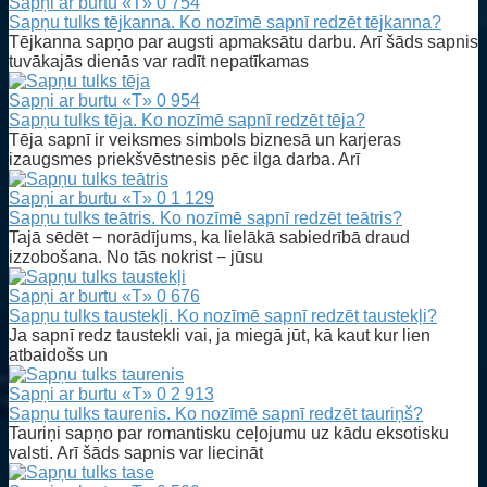
Sapņi ar burtu «T»
0
754
Sapņu tulks tējkanna. Ko nozīmē sapnī redzēt tējkanna?
Tējkanna sapņo par augsti apmaksātu darbu. Arī šāds sapnis
tuvākajās dienās var radīt nepatīkamas
Sapņi ar burtu «T»
0
954
Sapņu tulks tēja. Ko nozīmē sapnī redzēt tēja?
Tēja sapnī ir veiksmes simbols biznesā un karjeras
izaugsmes priekšvēstnesis pēc ilga darba. Arī
Sapņi ar burtu «T»
0
1 129
Sapņu tulks teātris. Ko nozīmē sapnī redzēt teātris?
Tajā sēdēt − norādījums, ka lielākā sabiedrībā draud
izzobošana. No tās nokrist − jūsu
Sapņi ar burtu «T»
0
676
Sapņu tulks taustekļi. Ko nozīmē sapnī redzēt taustekļi?
Ja sapnī redz taustekli vai, ja miegā jūt, kā kaut kur lien
atbaidošs un
Sapņi ar burtu «T»
0
2 913
Sapņu tulks taurenis. Ko nozīmē sapnī redzēt tauriņš?
Tauriņi sapņo par romantisku ceļojumu uz kādu eksotisku
valsti. Arī šāds sapnis var liecināt