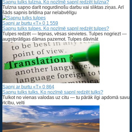
Sapņu tulks tulzna. Ko nozīmē sapnī redzēt tulzna?
Tulzna sapņo darīt nogurdinošu darbu vai sliktas ziņas. Arī
šāds sapnis brīdina par nelabvēlīgu
Sapņi ar burtu «T»
0
1 559
Sapņu tulks tulpes. Ko nozīmē sapnī redzēt tulpes?
Tulpes redzēt — lepnas, vēsas sievietes. Tulpes nogriezt —
augstprātīgas dāmas pazemot. Tulpes dāvināt
Sapņi ar burtu «T»
0
864
Sapņu tulks tulks. Ko nozīmē sapnī redzēt tulks?
Tulkot no vienas valodas uz citu — tu pārāk ilgi apdomā savu
rīcību, velti