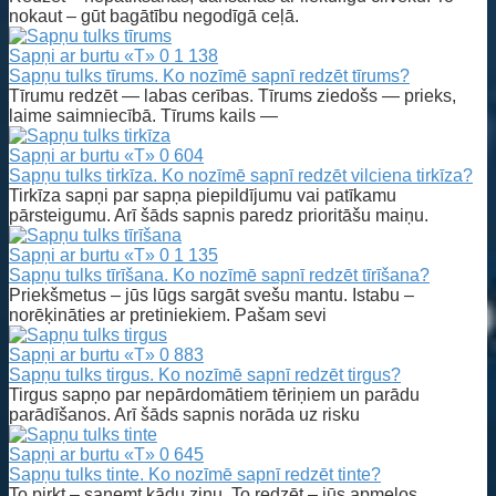
nokaut – gūt bagātību negodīgā ceļā.
Sapņi ar burtu «T»
0
1 138
Sapņu tulks tīrums. Ko nozīmē sapnī redzēt tīrums?
Tīrumu redzēt — labas cerības. Tīrums ziedošs — prieks,
laime saimniecībā. Tīrums kails —
Sapņi ar burtu «T»
0
604
Sapņu tulks tirkīza. Ko nozīmē sapnī redzēt vilciena tirkīza?
Tirkīza sapņi par sapņa piepildījumu vai patīkamu
pārsteigumu. Arī šāds sapnis paredz prioritāšu maiņu.
Sapņi ar burtu «T»
0
1 135
Sapņu tulks tīrīšana. Ko nozīmē sapnī redzēt tīrīšana?
Priekšmetus – jūs lūgs sargāt svešu mantu. Istabu –
norēķināties ar pretiniekiem. Pašam sevi
Sapņi ar burtu «T»
0
883
Sapņu tulks tirgus. Ko nozīmē sapnī redzēt tirgus?
Tirgus sapņo par nepārdomātiem tēriņiem un parādu
parādīšanos. Arī šāds sapnis norāda uz risku
Sapņi ar burtu «T»
0
645
Sapņu tulks tinte. Ko nozīmē sapnī redzēt tinte?
To pirkt – saņemt kādu ziņu. To redzēt – jūs apmelos