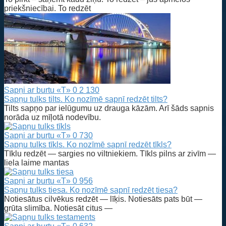
priekšniecībai. To redzēt
Sapņi ar burtu «T»
0
2 130
Sapņu tulks tilts. Ko nozīmē sapnī redzēt tilts?
Tilts sapņo par ielūgumu uz drauga kāzām. Arī šāds sapnis
norāda uz mīļotā nodevību.
Sapņi ar burtu «T»
0
730
Sapņu tulks tīkls. Ko nozīmē sapnī redzēt tīkls?
Tīklu redzēt — sargies no viltniekiem. Tīkls pilns ar zivīm —
liela laime mantas
Sapņi ar burtu «T»
0
956
Sapņu tulks tiesa. Ko nozīmē sapnī redzēt tiesa?
Notiesātus cilvēkus redzēt — līķis. Notiesāts pats būt —
grūta slimība. Notiesāt citus —