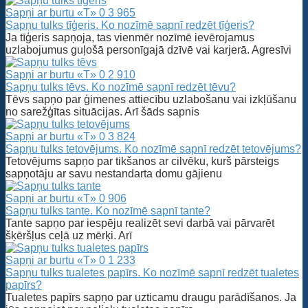
Sapņi ar burtu «T»
0
3 965
Sapņu tulks tīģeris. Ko nozīmē sapnī redzēt tīģeris?
Ja tīģeris sapņoja, tas vienmēr nozīmē ievērojamus
uzlabojumus guļošā personīgajā dzīvē vai karjerā. Agresīvi
Sapņi ar burtu «T»
0
2 910
Sapņu tulks tēvs. Ko nozīmē sapnī redzēt tēvu?
Tēvs sapņo par ģimenes attiecību uzlabošanu vai izkļūšanu
no sarežģītas situācijas. Arī šāds sapnis
Sapņi ar burtu «T»
0
3 824
Sapņu tulks tetovējums. Ko nozīmē sapnī redzēt tetovējums?
Tetovējums sapņo par tikšanos ar cilvēku, kurš pārsteigs
sapņotāju ar savu nestandarta domu gājienu
Sapņi ar burtu «T»
0
906
Sapņu tulks tante. Ko nozīmē sapnī tante?
Tante sapņo par iespēju realizēt sevi darbā vai pārvarēt
šķēršļus ceļā uz mērķi. Arī
Sapņi ar burtu «T»
0
1 233
Sapņu tulks tualetes papīrs. Ko nozīmē sapnī redzēt tualetes
papīrs?
Tualetes papīrs sapņo par uzticamu draugu parādīšanos. Ja