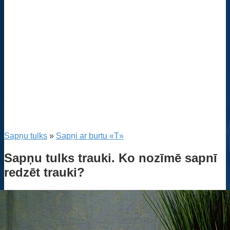
Sapņu tulks
»
Sapņi ar burtu «T»
Sapņu tulks trauki. Ko nozīmē sapnī
redzēt trauki?