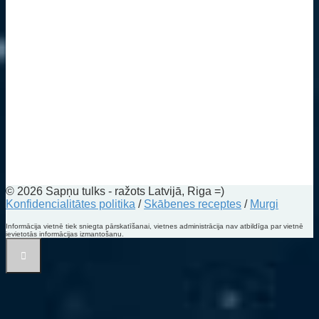
© 2026 Sapņu tulks - ražots Latvijā, Riga =)
Konfidencialitātes politika
/
Skābenes receptes
/
Murgi
Informācija vietnē tiek sniegta pārskatīšanai, vietnes administrācija nav atbildīga par vietnē
ievietotās informācijas izmantošanu.