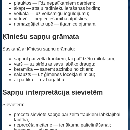
plauktos — līdz nepatīkamiem darbiem;
skapī — attālu radinieku ierašanās brīdim;
veikalā — uz veiksmīgu ieguldījumu;
virtuvē — nepieciešamība atpūsties;
nomazgājiet to upē — ilgam ceļojumam.
Ķīniešu sapņu grāmata
Saskaņā ar ķīniešu sapņu grāmatu:
sapņot par zelta traukiem, lai palīdzētu mīļotajam;
varš — uz strīdu ar savu labāko draugu;
keramika — saņemt atzinību no citiem;
salauzts — uz ģimenes locekļa slimību;
ar pārtiku — uz bagātību.
Sapņu interpretācija sievietēm
Sievietēm:
precēta sieviete sapņo par zelta traukiem labklājībai
laulībā;
neprecēta meitene — ienākumu palielināšanai;