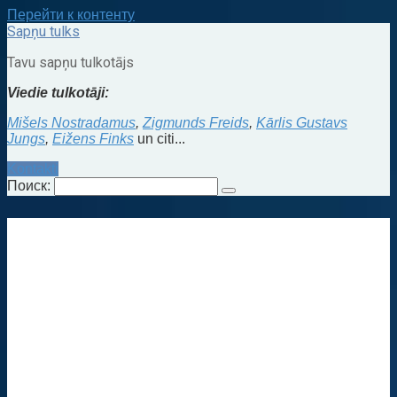
Перейти к контенту
Sapņu tulks
Tavu sapņu tulkotājs
Viedie tulkotāji:
Mišels Nostradamus
,
Zigmunds Freids
,
Kārlis Gustavs
Jungs
,
Eižens Finks
un citi...
Kontakti
Поиск: