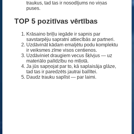
traukus, tad tas ir nosodījums no viņas
puses.
TOP 5 pozitīvas vērtības
Krāsaino briļļu iegāde ir sapnis par
savstarpēju sapratni attiecībās ar partneri.
Uzdāvināt kādam emaljētu podu komplektu
ir veiksmes zīme visos centienos.
Uzdāviniet draugiem vecus šķīvjus — uz
materiālo palīdzību no mīļotā.
Ja jūs sapņojat par to, kā saplaisāja glāze,
tad tas ir paredzēts jautrai ballītei.
Daudz trauku saplīst — par laimi.