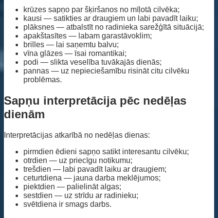
krūzes sapņo par šķiršanos no mīļotā cilvēka;
kausi — satikties ar draugiem un labi pavadīt laiku;
plāksnes — atbalstīt no radinieka sarežģītā situācijā;
apakštasītes — labam garastāvoklim;
brilles — lai saņemtu balvu;
vīna glāzes — īsai romantikai;
podi — slikta veselība tuvākajās dienās;
pannas — uz nepieciešamību risināt citu cilvēku
problēmas.
Sapņu interpretācija pēc nedēļas
dienām
Interpretācijas atkarībā no nedēļas dienas:
pirmdien ēdieni sapņo satikt interesantu cilvēku;
otrdien — uz priecīgu notikumu;
trešdien — labi pavadīt laiku ar draugiem;
ceturtdiena — jauna darba meklējumos;
piektdien — palielināt algas;
sestdien — uz strīdu ar radinieku;
svētdiena ir smags darbs.