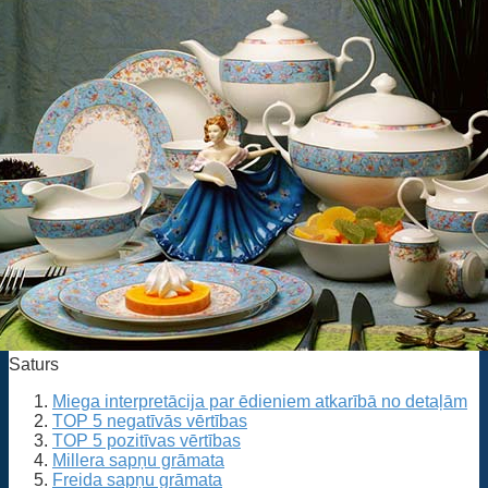
Saturs
Miega interpretācija par ēdieniem atkarībā no detaļām
TOP 5 negatīvās vērtības
TOP 5 pozitīvas vērtības
Millera sapņu grāmata
Freida sapņu grāmata