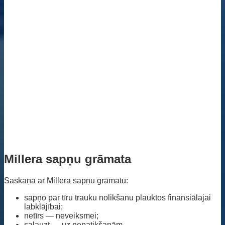
Millera sapņu grāmata
Saskaņā ar Millera sapņu grāmatu:
sapņo par tīru trauku nolikšanu plauktos finansiālajai
labklājībai;
netīrs — neveiksmei;
salauzt — uz nepatikšanām.