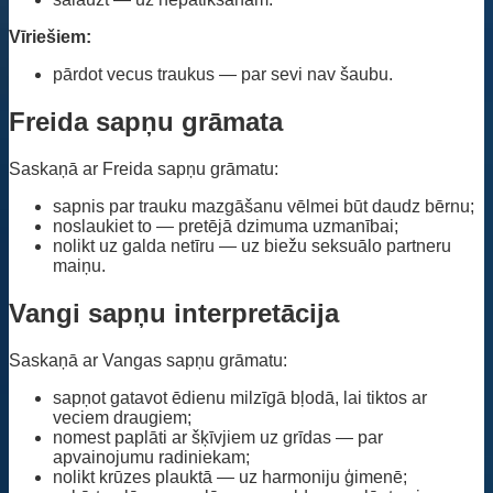
Vīriešiem:
pārdot vecus traukus — par sevi nav šaubu.
Freida sapņu grāmata
Saskaņā ar Freida sapņu grāmatu:
sapnis par trauku mazgāšanu vēlmei būt daudz bērnu;
noslaukiet to — pretējā dzimuma uzmanībai;
nolikt uz galda netīru — uz biežu seksuālo partneru
maiņu.
Vangi sapņu interpretācija
Saskaņā ar Vangas sapņu grāmatu:
sapņot gatavot ēdienu milzīgā bļodā, lai tiktos ar
veciem draugiem;
nomest paplāti ar šķīvjiem uz grīdas — par
apvainojumu radiniekam;
nolikt krūzes plauktā — uz harmoniju ģimenē;