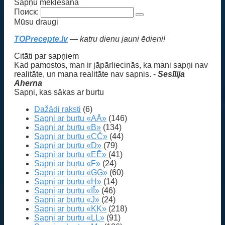
Sapņu meklēšana
Поиск:
Mūsu draugi
TOPrecepte.lv
— katru dienu jauni ēdieni!
Citāti par sapņiem
Kad pamostos, man ir jāpārliecinās, ka mani sapņi nav
realitāte, un mana realitāte nav sapnis. -
Sesīlija
Aherna
Sapņi, kas sākas ar burtu
Dažādi raksti
(6)
Sapņi ar burtu «AĀ»
(146)
Sapņi ar burtu «B»
(134)
Sapņi ar burtu «CČ»
(44)
Sapņi ar burtu «D»
(79)
Sapņi ar burtu «EĒ»
(41)
Sapņi ar burtu «F»
(24)
Sapņi ar burtu «GĢ»
(60)
Sapņi ar burtu «H»
(14)
Sapņi ar burtu «IĪ»
(46)
Sapņi ar burtu «J»
(24)
Sapņi ar burtu «KĶ»
(218)
Sapņi ar burtu «LĻ»
(91)