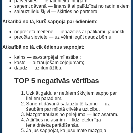
pārvērsties — ienaidnieku intrigām;
saņemt dāvanā — finansiālai palīdzībai no radiniekiem;
salauzt lielu šķīvi — šķirties no partnera.
Atkarībā no tā, kurš sapņoja par ēdieniem:
neprecēta meitene — iepazīties ar patīkamu jaunekli;
precēta sieviete — uz vēlmi iegūt daudz bērnu.
Atkarībā no tā, cik ēdienus sapņojat:
kalns — savstarpējai mīlestībai;
kaste — aizraujošam ceļojumam;
daudz — uz ilgmūžību.
TOP 5 negatīvās vērtības
Uzklāt galdu ar netīriem šķīvjiem sapņo par
lieliem parādiem.
Saņemt dāvanā salauztu tējkannu — uz
šaubām par mīļotā cilvēka uzticību.
Mazgāt traukus no pelējuma — līdz asarām.
Attīrīties no asinīm — līdz ietekmīga
ienaidnieka parādīšanās.
Ja jūs sapņojat, ka jūsu māte mazgāja