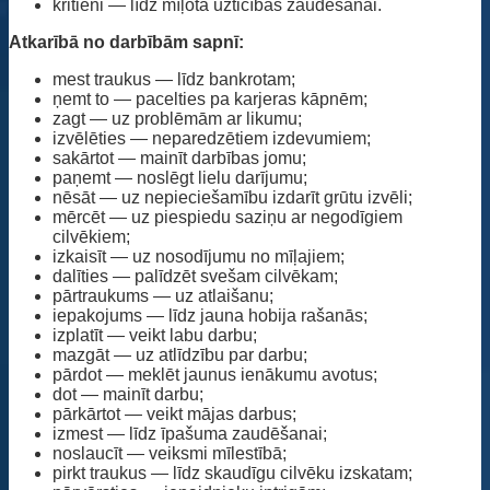
kritieni — līdz mīļotā uzticības zaudēšanai.
Atkarībā no darbībām sapnī:
mest traukus — līdz bankrotam;
ņemt to — pacelties pa karjeras kāpnēm;
zagt — uz problēmām ar likumu;
izvēlēties — neparedzētiem izdevumiem;
sakārtot — mainīt darbības jomu;
paņemt — noslēgt lielu darījumu;
nēsāt — uz nepieciešamību izdarīt grūtu izvēli;
mērcēt — uz piespiedu saziņu ar negodīgiem
cilvēkiem;
izkaisīt — uz nosodījumu no mīļajiem;
dalīties — palīdzēt svešam cilvēkam;
pārtraukums — uz atlaišanu;
iepakojums — līdz jauna hobija rašanās;
izplatīt — veikt labu darbu;
mazgāt — uz atlīdzību par darbu;
pārdot — meklēt jaunus ienākumu avotus;
dot — mainīt darbu;
pārkārtot — veikt mājas darbus;
izmest — līdz īpašuma zaudēšanai;
noslaucīt — veiksmi mīlestībā;
pirkt traukus — līdz skaudīgu cilvēku izskatam;