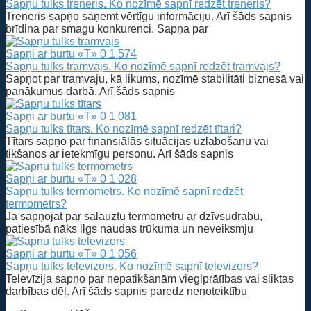
Sapņu tulks treneris. Ko nozīmē sapnī redzēt treneris?
Treneris sapņo saņemt vērtīgu informāciju. Arī šāds sapnis
brīdina par smagu konkurenci. Sapņa par
Sapņi ar burtu «T»
0
1 574
Sapņu tulks tramvajs. Ko nozīmē sapnī redzēt tramvajs?
Sapņot par tramvaju, kā likums, nozīmē stabilitāti biznesā vai
panākumus darbā. Arī šāds sapnis
Sapņi ar burtu «T»
0
1 081
Sapņu tulks tītars. Ko nozīmē sapnī redzēt tītari?
Tītars sapņo par finansiālās situācijas uzlabošanu vai
tikšanos ar ietekmīgu personu. Arī šāds sapnis
Sapņi ar burtu «T»
0
1 028
Sapņu tulks termometrs. Ko nozīmē sapnī redzēt
termometrs?
Ja sapņojat par salauztu termometru ar dzīvsudrabu,
patiesībā nāks ilgs naudas trūkuma un neveiksmju
Sapņi ar burtu «T»
0
1 056
Sapņu tulks televizors. Ko nozīmē sapnī televizors?
Televīzija sapņo par nepatikšanām vieglprātības vai sliktas
darbības dēļ. Arī šāds sapnis paredz nenoteiktību