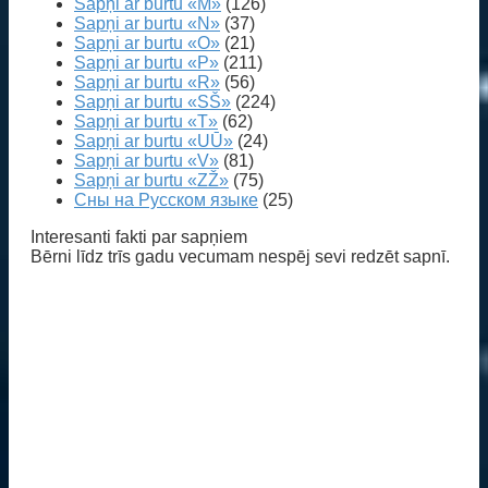
Sapņi ar burtu «M»
(126)
Sapņi ar burtu «N»
(37)
Sapņi ar burtu «O»
(21)
Sapņi ar burtu «P»
(211)
Sapņi ar burtu «R»
(56)
Sapņi ar burtu «SŠ»
(224)
Sapņi ar burtu «T»
(62)
Sapņi ar burtu «UŪ»
(24)
Sapņi ar burtu «V»
(81)
Sapņi ar burtu «ZŽ»
(75)
Сны на Русском языке
(25)
Interesanti fakti par sapņiem
Bērni līdz trīs gadu vecumam nespēj sevi redzēt sapnī.