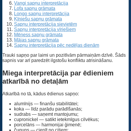
Vangi sapņu interpretācija
Lofa sapņu grāmata
Longo sapņu interpretācija
Ķīniešu sapņu grāmata
Sapņu interpretācija sievietēm
Sapņu interpretācija vīriešiem
Mēness sapņu grāmata
Mājas sapņu grāmata
Sapņu interpretācija pēc nedēļas dienām
Trauki sapņo par laimi un pozitīvām pārmaiņām dzīvē. Šāds
sapnis var arī paredzēt ilgstošu konfliktu atrisināšanu.
Miega interpretācija par ēdieniem
atkarībā no detaļām
Atkarībā no tā, kādus ēdienus sapņo:
alumīnijs — finanšu stabilitātei;
koka — līdz parādu parādīšanās;
sudrabs — saņemt mantojumu;
cupronickel — satikt ietekmīgus cilvēkus;
porcelāns — harmonijai ģimenē;
čuguns — cienīt no citiem;