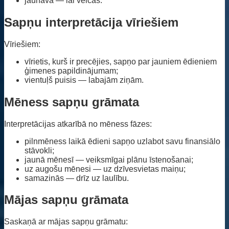
jaunava — lai veicas.
Sapņu interpretācija vīriešiem
Vīriešiem:
vīrietis, kurš ir precējies, sapņo par jauniem ēdieniem
ģimenes papildinājumam;
vientuļš puisis — labajām ziņām.
Mēness sapņu grāmata
Interpretācijas atkarībā no mēness fāzes:
pilnmēness laikā ēdieni sapņo uzlabot savu finansiālo
stāvokli;
jaunā mēnesī — veiksmīgai plānu īstenošanai;
uz augošu mēnesi — uz dzīvesvietas maiņu;
samazinās — drīz uz laulību.
Mājas sapņu grāmata
Saskaņā ar mājas sapņu grāmatu: