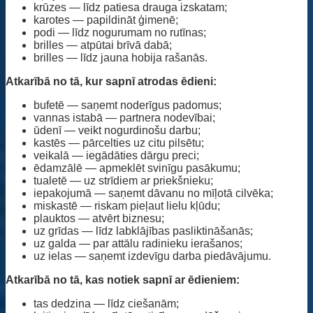
krūzes — līdz patiesa drauga izskatam;
karotes — papildināt ģimenē;
podi — līdz nogurumam no rutīnas;
brilles — atpūtai brīvā dabā;
brilles — līdz jauna hobija rašanās.
Atkarībā no tā, kur sapnī atrodas ēdieni:
bufetē — saņemt noderīgus padomus;
vannas istabā — partnera nodevībai;
ūdenī — veikt nogurdinošu darbu;
kastēs — pārcelties uz citu pilsētu;
veikalā — iegādāties dārgu preci;
ēdamzālē — apmeklēt svinīgu pasākumu;
tualetē — uz strīdiem ar priekšnieku;
iepakojumā — saņemt dāvanu no mīļotā cilvēka;
miskastē — riskam pieļaut lielu kļūdu;
plauktos — atvērt biznesu;
uz grīdas — līdz labklājības pasliktināšanās;
uz galda — par attālu radinieku ierašanos;
uz ielas — saņemt izdevīgu darba piedāvājumu.
Atkarībā no tā, kas notiek sapnī ar ēdieniem:
tas dedzina — līdz ciešanām;