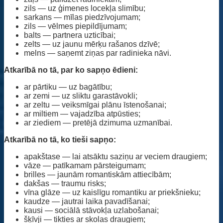
zils — uz ģimenes locekļa slimību;
sarkans — mīlas piedzīvojumam;
zils — vēlmes piepildījumam;
balts — partnera uzticībai;
zelts — uz jaunu mērķu rašanos dzīvē;
melns — saņemt ziņas par radinieka nāvi.
Atkarībā no tā, par ko sapņo ēdieni:
ar pārtiku — uz bagātību;
ar zemi — uz sliktu garastāvokli;
ar zeltu — veiksmīgai plānu īstenošanai;
ar miltiem — vajadzība atpūsties;
ar ziediem — pretējā dzimuma uzmanībai.
Atkarībā no tā, ko tieši sapņo:
apakštase — lai atsāktu saziņu ar veciem draugiem;
vāze — patīkamam pārsteigumam;
brilles — jaunām romantiskām attiecībām;
dakšas — traumu risks;
vīna glāze — uz kaislīgu romantiku ar priekšnieku;
kaudze — jautrai laika pavadīšanai;
kausi — sociālā stāvokļa uzlabošanai;
šķīvji — tikties ar skolas draugiem;