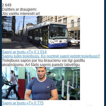
2 649
Dalīties ar draugiem:
Jūs varētu interesēt arī
Sapņi ar burtu «T»
0
1 014
Sapņu tulks trolejbuss. Ko nozīmē sapnī redzēt trolejbuss?
Trolejbuss sapņo par īsu braucienu vai ilgi gaidītu
atvaļinājumu. Arī šāds sapnis paredz labvēlīgu
Sapņi ar burtu «T»
0
775