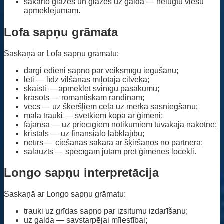
sakārto glāzes un glāzes uz galda — nelūgtu viesu
apmeklējumam.
Lofa sapņu grāmata
Saskaņā ar Lofa sapņu grāmatu:
dārgi ēdieni sapņo par veiksmīgu iegūšanu;
lēti — līdz vilšanās mīļotajā cilvēkā;
skaisti — apmeklēt svinīgu pasākumu;
krāsots — romantiskam randiņam;
vecs — uz šķēršļiem ceļā uz mērķa sasniegšanu;
māla trauki — svētkiem kopā ar ģimeni;
fajansa — uz priecīgiem notikumiem tuvākajā nākotnē;
kristāls — uz finansiālo labklājību;
netīrs — ciešanas sakarā ar šķiršanos no partnera;
salauzts — spēcīgām jūtām pret ģimenes locekli.
Longo sapņu interpretācija
Saskaņā ar Longo sapņu grāmatu:
trauki uz grīdas sapņo par izsitumu izdarīšanu;
uz galda — savstarpējai mīlestībai;