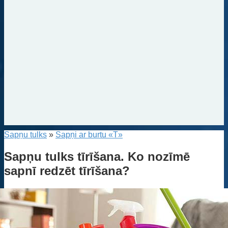
Sapņu tulks
»
Sapņi ar burtu «T»
Sapņu tulks tīrīšana. Ko nozīmē
sapnī redzēt tīrīšana?