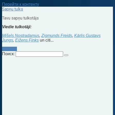
Перейти к контенту
Sapņu tulks
Tavu sapņu tulkotājs
Viedie tulkotāji:
Mišels Nostradamus
,
Zigmunds Freids
,
Kārlis Gustavs
Jungs
,
Eižens Finks
un citi...
Kontakti
Поиск: