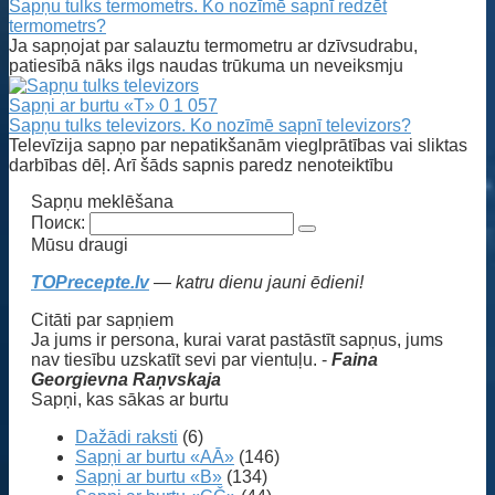
Sapņu tulks termometrs. Ko nozīmē sapnī redzēt
termometrs?
Ja sapņojat par salauztu termometru ar dzīvsudrabu,
patiesībā nāks ilgs naudas trūkuma un neveiksmju
Sapņi ar burtu «T»
0
1 057
Sapņu tulks televizors. Ko nozīmē sapnī televizors?
Televīzija sapņo par nepatikšanām vieglprātības vai sliktas
darbības dēļ. Arī šāds sapnis paredz nenoteiktību
Sapņu meklēšana
Поиск:
Mūsu draugi
TOPrecepte.lv
— katru dienu jauni ēdieni!
Citāti par sapņiem
Ja jums ir persona, kurai varat pastāstīt sapņus, jums
nav tiesību uzskatīt sevi par vientuļu. -
Faina
Georgievna Raņvskaja
Sapņi, kas sākas ar burtu
Dažādi raksti
(6)
Sapņi ar burtu «AĀ»
(146)
Sapņi ar burtu «B»
(134)