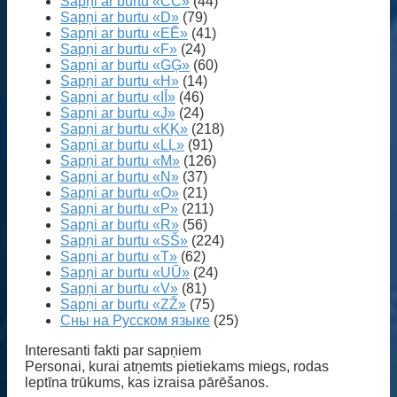
Sapņi ar burtu «CČ»
(44)
Sapņi ar burtu «D»
(79)
Sapņi ar burtu «EĒ»
(41)
Sapņi ar burtu «F»
(24)
Sapņi ar burtu «GĢ»
(60)
Sapņi ar burtu «H»
(14)
Sapņi ar burtu «IĪ»
(46)
Sapņi ar burtu «J»
(24)
Sapņi ar burtu «KĶ»
(218)
Sapņi ar burtu «LĻ»
(91)
Sapņi ar burtu «M»
(126)
Sapņi ar burtu «N»
(37)
Sapņi ar burtu «O»
(21)
Sapņi ar burtu «P»
(211)
Sapņi ar burtu «R»
(56)
Sapņi ar burtu «SŠ»
(224)
Sapņi ar burtu «T»
(62)
Sapņi ar burtu «UŪ»
(24)
Sapņi ar burtu «V»
(81)
Sapņi ar burtu «ZŽ»
(75)
Сны на Русском языке
(25)
Interesanti fakti par sapņiem
Personai, kurai atņemts pietiekams miegs, rodas
leptīna trūkums, kas izraisa pārēšanos.