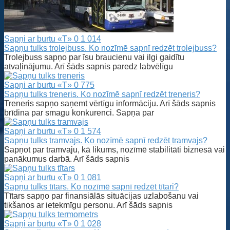
Sapņi ar burtu «T»
0
1 014
Sapņu tulks trolejbuss. Ko nozīmē sapnī redzēt trolejbuss?
Trolejbuss sapņo par īsu braucienu vai ilgi gaidītu
atvaļinājumu. Arī šāds sapnis paredz labvēlīgu
Sapņi ar burtu «T»
0
775
Sapņu tulks treneris. Ko nozīmē sapnī redzēt treneris?
Treneris sapņo saņemt vērtīgu informāciju. Arī šāds sapnis
brīdina par smagu konkurenci. Sapņa par
Sapņi ar burtu «T»
0
1 574
Sapņu tulks tramvajs. Ko nozīmē sapnī redzēt tramvajs?
Sapņot par tramvaju, kā likums, nozīmē stabilitāti biznesā vai
panākumus darbā. Arī šāds sapnis
Sapņi ar burtu «T»
0
1 081
Sapņu tulks tītars. Ko nozīmē sapnī redzēt tītari?
Tītars sapņo par finansiālās situācijas uzlabošanu vai
tikšanos ar ietekmīgu personu. Arī šāds sapnis
Sapņi ar burtu «T»
0
1 028