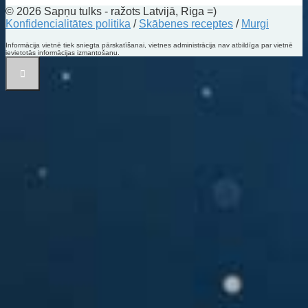
© 2026 Sapņu tulks - ražots Latvijā, Riga =)
Konfidencialitātes politika
/
Skābenes receptes
/
Murgi
Informācija vietnē tiek sniegta pārskatīšanai, vietnes administrācija nav atbildīga par vietnē
ievietotās informācijas izmantošanu.