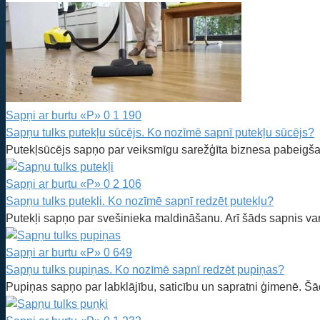
Sapņi ar burtu «P»
0
1 190
Sapņu tulks putekļu sūcējs. Ko nozīmē sapnī putekļu sūcējs?
Putekļsūcējs sapņo par veiksmīgu sarežģīta biznesa pabeigša
Sapņi ar burtu «P»
0
2 106
Sapņu tulks putekļi. Ko nozīmē sapnī redzēt putekļu?
Putekļi sapņo par svešinieka maldināšanu. Arī šāds sapnis var 
Sapņi ar burtu «P»
0
649
Sapņu tulks pupiņas. Ko nozīmē sapnī redzēt pupiņas?
Pupiņas sapņo par labklājību, saticību un sapratni ģimenē. Šā