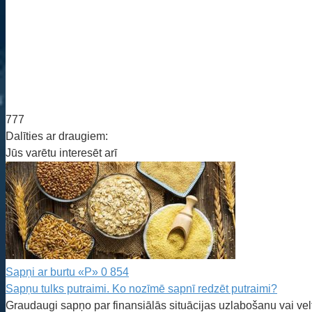
777
Dalīties ar draugiem:
Jūs varētu interesēt arī
Sapņi ar burtu «P»
0
854
Sapņu tulks putraimi. Ko nozīmē sapnī redzēt putraimi?
Graudaugi sapņo par finansiālās situācijas uzlabošanu vai ve