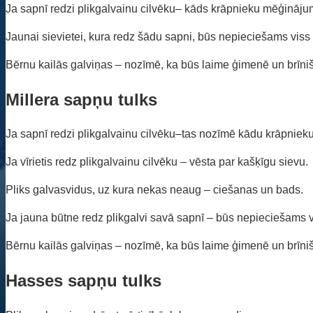
Ja sapnī redzi plikgalvainu cilvēku– kāds krāpnieku mēģināju
Jaunai sievietei, kura redz šādu sapni, būs nepieciešams viss
Bērnu kailās galviņas – nozīmē, ka būs laime ģimenē un brīni
Millera sapņu tulks
Ja sapnī redzi plikgalvainu cilvēku–tas nozīmē kādu krāpnieku
Ja vīrietis redz plikgalvainu cilvēku – vēsta par kašķīgu sievu.
Pliks galvasvidus, uz kura nekas neaug – ciešanas un bads.
Ja jauna būtne redz plikgalvi savā sapnī – būs nepieciešams v
Bērnu kailās galviņas – nozīmē, ka būs laime ģimenē un brīni
Hasses sapņu tulks