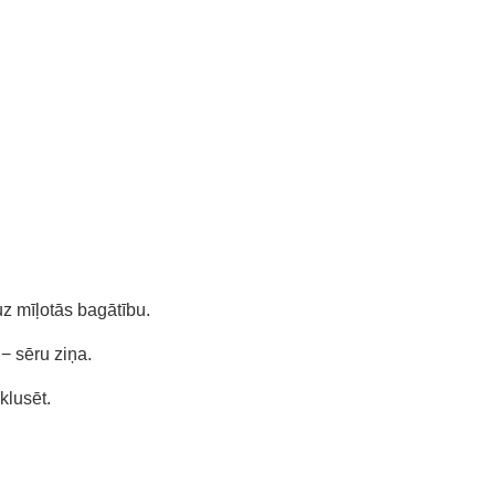
uz mīļotās bagātību.
− sēru ziņa.
klusēt.