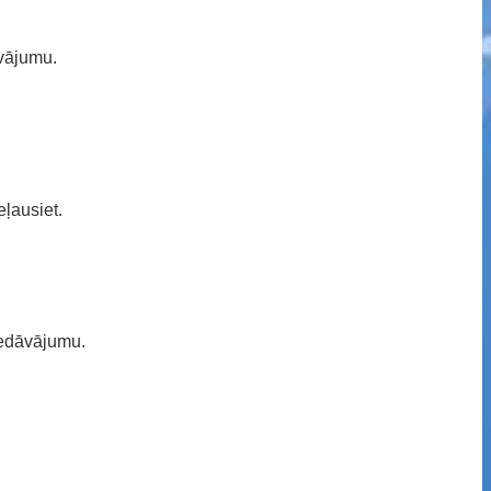
āvājumu.
ļausiet.
iedāvājumu.