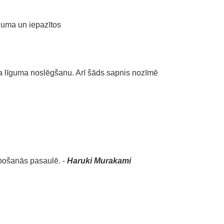
raduma un iepazītos
ga līguma noslēgšanu. Arī šāds sapnis nozīmē
rbošanās pasaulē. -
Haruki Murakami