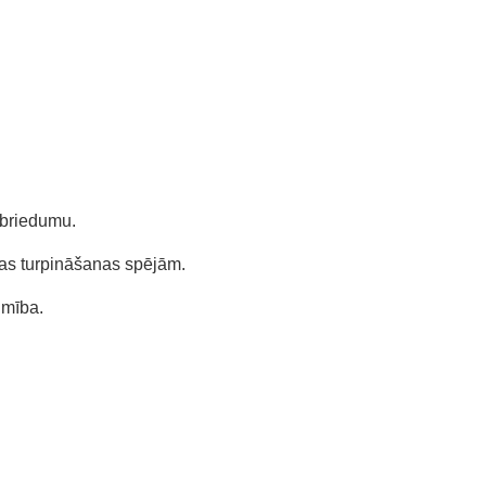
 briedumu.
tas turpināšanas spējām.
imība.