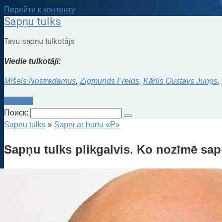
Перейти к контенту
Sapņu tulks
Tavu sapņu tulkotājs
Viedie tulkotāji:
Mišels Nostradamus
,
Zigmunds Freids
,
Kārlis Gustavs Jungs
,
Kontakti
Поиск:
Sapņu tulks
»
Sapņi ar burtu «P»
Sapņu tulks plikgalvis. Ko nozīmē sapn