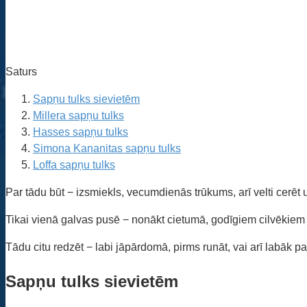
Saturs
Sapņu tulks sievietēm
Millera sapņu tulks
Hasses sapņu tulks
Simona Kananitas sapņu tulks
Loffa sapņu tulks
Par tādu būt − izsmiekls, vecumdienās trūkums, arī velti cerēt 
Tikai vienā galvas pusē − nonākt cietumā, godīgiem cilvēkiem 
Tādu citu redzēt − labi jāpārdomā, pirms runāt, vai arī labāk pa
Sapņu tulks sievietēm