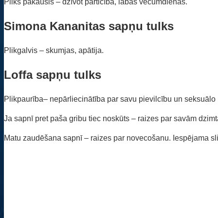
Pliks pakausis – dzīvot pārticībā, labas vecumdienas.
Simona Kananitas sapņu tulks
Plikgalvis – skumjas, apātija.
Loffa sapņu tulks
Plikpaurība– nepārliecinātība par savu pievilcību un seksuālo
Ja sapnī pret paša gribu tiec noskūts – raizes par savām dzim
Matu zaudēšana sapnī – raizes par novecošanu. Iespējama sl