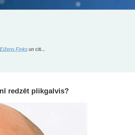
Eižens Finks
un citi...
ī redzēt plikgalvis?