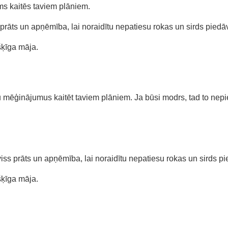
ms kaitēs taviem plāniem.
 prāts un apņēmība, lai noraidītu nepatiesu rokas un sirds pied
šķīga māja.
 mēģinājumus kaitēt taviem plāniem. Ja būsi modrs, tad to nepie
iss prāts un apņēmība, lai noraidītu nepatiesu rokas un sirds p
šķīga māja.