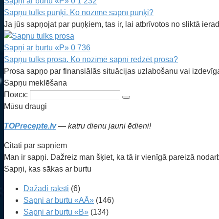
Sapņi ar burtu «P»
0
1 232
Sapņu tulks puņķi. Ko nozīmē sapnī puņķi?
Ja jūs sapņojat par puņķiem, tas ir, lai atbrīvotos no sliktā ie
Sapņi ar burtu «P»
0
736
Sapņu tulks prosa. Ko nozīmē sapnī redzēt prosa?
Prosa sapņo par finansiālās situācijas uzlabošanu vai izdevī
Sapņu meklēšana
Поиск:
Mūsu draugi
TOPrecepte.lv
— katru dienu jauni ēdieni!
Citāti par sapņiem
Man ir sapņi. Dažreiz man šķiet, ka tā ir vienīgā pareizā noda
Sapņi, kas sākas ar burtu
Dažādi raksti
(6)
Sapņi ar burtu «AĀ»
(146)
Sapņi ar burtu «B»
(134)