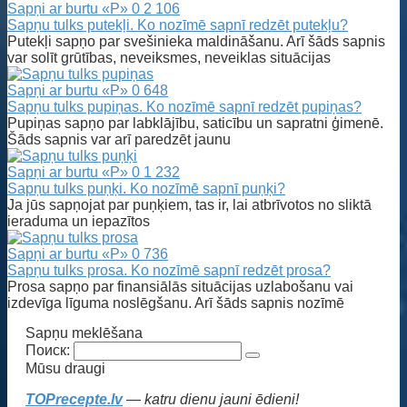
Sapņi ar burtu «P»
0
2 106
Sapņu tulks putekļi. Ko nozīmē sapnī redzēt putekļu?
Putekļi sapņo par svešinieka maldināšanu. Arī šāds sapnis
var solīt grūtības, neveiksmes, neveiklas situācijas
Sapņi ar burtu «P»
0
648
Sapņu tulks pupiņas. Ko nozīmē sapnī redzēt pupiņas?
Pupiņas sapņo par labklājību, saticību un sapratni ģimenē.
Šāds sapnis var arī paredzēt jaunu
Sapņi ar burtu «P»
0
1 232
Sapņu tulks puņķi. Ko nozīmē sapnī puņķi?
Ja jūs sapņojat par puņķiem, tas ir, lai atbrīvotos no sliktā
ieraduma un iepazītos
Sapņi ar burtu «P»
0
736
Sapņu tulks prosa. Ko nozīmē sapnī redzēt prosa?
Prosa sapņo par finansiālās situācijas uzlabošanu vai
izdevīga līguma noslēgšanu. Arī šāds sapnis nozīmē
Sapņu meklēšana
Поиск:
Mūsu draugi
TOPrecepte.lv
— katru dienu jauni ēdieni!