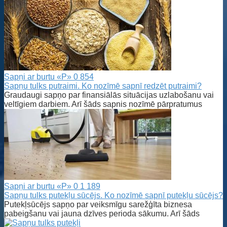
Sapņi ar burtu «P»
0
854
Sapņu tulks putraimi. Ko nozīmē sapnī redzēt putraimi?
Graudaugi sapņo par finansiālās situācijas uzlabošanu vai
veltīgiem darbiem. Arī šāds sapnis nozīmē pārpratumus
Sapņi ar burtu «P»
0
1 189
Sapņu tulks putekļu sūcējs. Ko nozīmē sapnī putekļu sūcējs?
Putekļsūcējs sapņo par veiksmīgu sarežģīta biznesa
pabeigšanu vai jauna dzīves perioda sākumu. Arī šāds