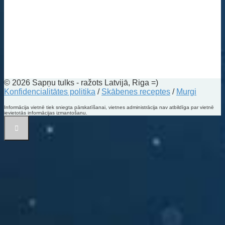
© 2026 Sapņu tulks - ražots Latvijā, Riga =)
Konfidencialitātes politika
/
Skābenes receptes
/
Murgi
Informācija vietnē tiek sniegta pārskatīšanai, vietnes administrācija nav atbildīga par vietnē
ievietotās informācijas izmantošanu.