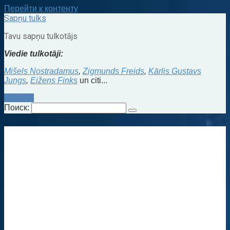
Перейти к контенту
Sapņu tulks
Tavu sapņu tulkotājs
Viedie tulkotāji:
Mišels Nostradamus
,
Zigmunds Freids
,
Kārlis Gustavs
Jungs
,
Eižens Finks
un citi...
Kontakti
Поиск: