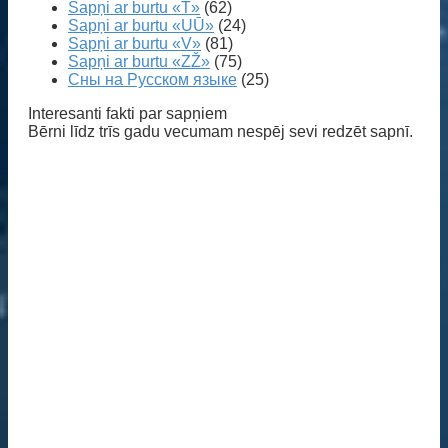
Sapņi ar burtu «T»
(62)
Sapņi ar burtu «UŪ»
(24)
Sapņi ar burtu «V»
(81)
Sapņi ar burtu «ZŽ»
(75)
Сны на Русском языке
(25)
Interesanti fakti par sapņiem
Bērni līdz trīs gadu vecumam nespēj sevi redzēt sapnī.