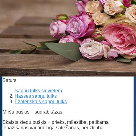
Saturs
Sapņu tulks sievietēm
Hasses sapņu tulks
Ezotēriskais sapņu tulks
Miršu pušķis − sudrabkāzas.
Skaists ziedu pušķis − prieks, mīlestība, patīkama
iepazīšanās vai priecīga satikšanās, neuzticība.