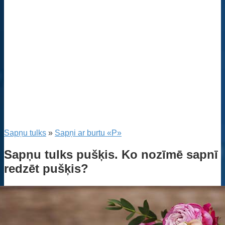
Sapņu tulks
»
Sapņi ar burtu «P»
Sapņu tulks pušķis. Ko nozīmē sapnī
redzēt pušķis?