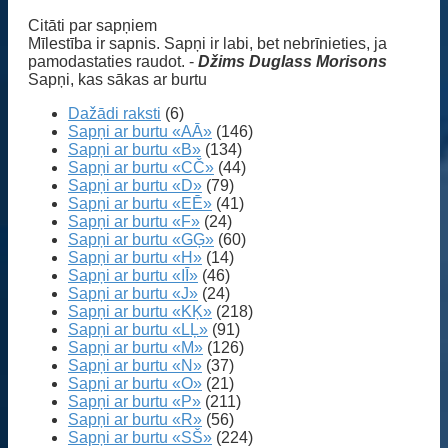
Citāti par sapņiem
Mīlestība ir sapnis. Sapņi ir labi, bet nebrīnieties, ja
pamodastaties raudot. -
Džims Duglass Morisons
Sapņi, kas sākas ar burtu
Dažādi raksti
(6)
Sapņi ar burtu «AĀ»
(146)
Sapņi ar burtu «B»
(134)
Sapņi ar burtu «CČ»
(44)
Sapņi ar burtu «D»
(79)
Sapņi ar burtu «EĒ»
(41)
Sapņi ar burtu «F»
(24)
Sapņi ar burtu «GĢ»
(60)
Sapņi ar burtu «H»
(14)
Sapņi ar burtu «IĪ»
(46)
Sapņi ar burtu «J»
(24)
Sapņi ar burtu «KĶ»
(218)
Sapņi ar burtu «LĻ»
(91)
Sapņi ar burtu «M»
(126)
Sapņi ar burtu «N»
(37)
Sapņi ar burtu «O»
(21)
Sapņi ar burtu «P»
(211)
Sapņi ar burtu «R»
(56)
Sapņi ar burtu «SŠ»
(224)