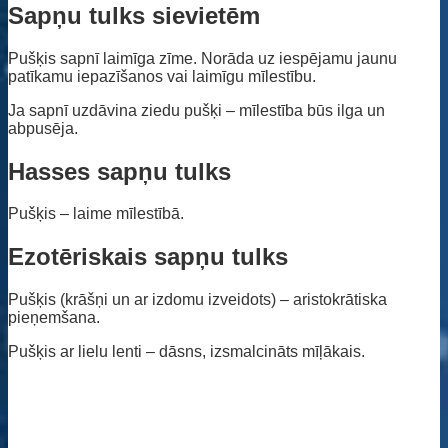
Sapņu tulks sievietēm
Pušķis sapnī laimīga zīme. Norāda uz iespējamu jaunu
patīkamu iepazīšanos vai laimīgu mīlestību.
Ja sapnī uzdāvina ziedu pušķi – mīlestība būs ilga un
abpusēja.
Hasses sapņu tulks
Pušķis – laime mīlestībā.
Ezotēriskais sapņu tulks
Pušķis (krāšņi un ar izdomu izveidots) – aristokrātiska
pieņemšana.
Pušķis ar lielu lenti – dāsns, izsmalcināts mīļākais.