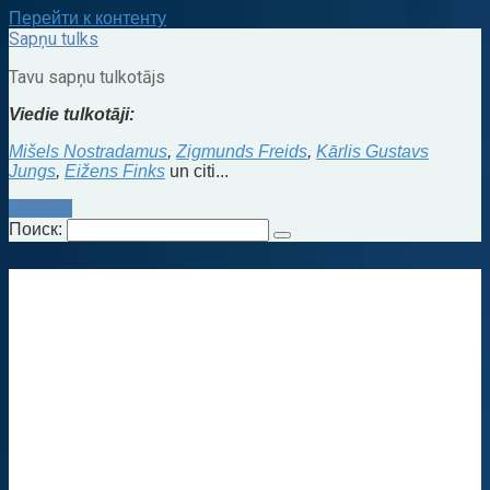
Перейти к контенту
Sapņu tulks
Tavu sapņu tulkotājs
Viedie tulkotāji:
Mišels Nostradamus
,
Zigmunds Freids
,
Kārlis Gustavs
Jungs
,
Eižens Finks
un citi...
Kontakti
Поиск: