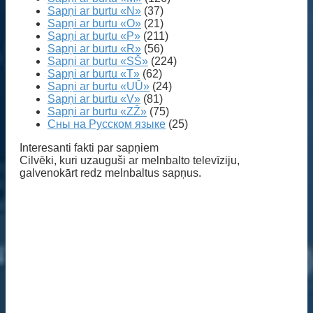
Sapņi ar burtu «N»
(37)
Sapņi ar burtu «O»
(21)
Sapņi ar burtu «P»
(211)
Sapņi ar burtu «R»
(56)
Sapņi ar burtu «SŠ»
(224)
Sapņi ar burtu «T»
(62)
Sapņi ar burtu «UŪ»
(24)
Sapņi ar burtu «V»
(81)
Sapņi ar burtu «ZŽ»
(75)
Сны на Русском языке
(25)
Interesanti fakti par sapņiem
Cilvēki, kuri uzauguši ar melnbalto televīziju,
galvenokārt redz melnbaltus sapņus.