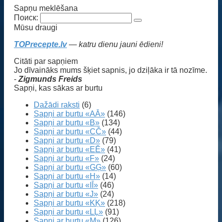
Sapņu meklēšana
Поиск:
Mūsu draugi
TOPrecepte.lv
— katru dienu jauni ēdieni!
Citāti par sapņiem
Jo dīvaināks mums šķiet sapnis, jo dziļāka ir tā nozīme.
-
Zigmunds Freids
Sapņi, kas sākas ar burtu
Dažādi raksti
(6)
Sapņi ar burtu «AĀ»
(146)
Sapņi ar burtu «B»
(134)
Sapņi ar burtu «CČ»
(44)
Sapņi ar burtu «D»
(79)
Sapņi ar burtu «EĒ»
(41)
Sapņi ar burtu «F»
(24)
Sapņi ar burtu «GĢ»
(60)
Sapņi ar burtu «H»
(14)
Sapņi ar burtu «IĪ»
(46)
Sapņi ar burtu «J»
(24)
Sapņi ar burtu «KĶ»
(218)
Sapņi ar burtu «LĻ»
(91)
Sapņi ar burtu «M»
(126)