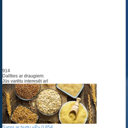
914
Dalīties ar draugiem:
Jūs varētu interesēt arī
Sapņi ar burtu «P»
0
854