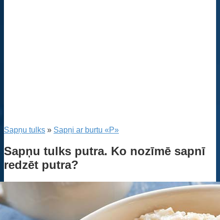
Sapņu tulks
»
Sapņi ar burtu «P»
Sapņu tulks putra. Ko nozīmē sapnī
redzēt putra?