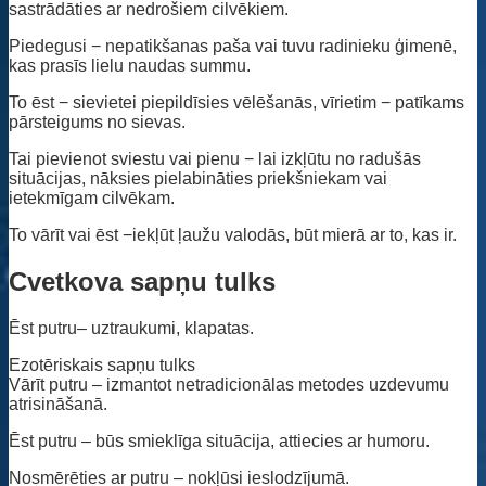
sastrādāties ar nedrošiem cilvēkiem.
Piedegusi − nepatikšanas paša vai tuvu radinieku ģimenē,
kas prasīs lielu naudas summu.
To ēst − sievietei piepildīsies vēlēšanās, vīrietim − patīkams
pārsteigums no sievas.
Tai pievienot sviestu vai pienu − lai izkļūtu no radušās
situācijas, nāksies pielabināties priekšniekam vai
ietekmīgam cilvēkam.
To vārīt vai ēst −iekļūt ļaužu valodās, būt mierā ar to, kas ir.
Cvetkova sapņu tulks
Ēst putru– uztraukumi, klapatas.
Ezotēriskais sapņu tulks
Vārīt putru – izmantot netradicionālas metodes uzdevumu
atrisināšanā.
Ēst putru – būs smieklīga situācija, attiecies ar humoru.
Nosmērēties ar putru – nokļūsi ieslodzījumā.