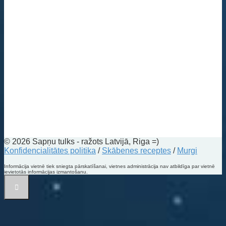
© 2026 Sapņu tulks - ražots Latvijā, Riga =)
Konfidencialitātes politika
/
Skābenes receptes
/
Murgi
Informācija vietnē tiek sniegta pārskatīšanai, vietnes administrācija nav atbildīga par vietnē
ievietotās informācijas izmantošanu.