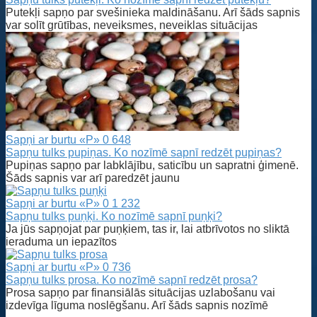
Putekļi sapņo par svešinieka maldināšanu. Arī šāds sapnis
var solīt grūtības, neveiksmes, neveiklas situācijas
Sapņi ar burtu «P»
0
648
Sapņu tulks pupiņas. Ko nozīmē sapnī redzēt pupiņas?
Pupiņas sapņo par labklājību, saticību un sapratni ģimenē.
Šāds sapnis var arī paredzēt jaunu
Sapņi ar burtu «P»
0
1 232
Sapņu tulks puņķi. Ko nozīmē sapnī puņķi?
Ja jūs sapņojat par puņķiem, tas ir, lai atbrīvotos no sliktā
ieraduma un iepazītos
Sapņi ar burtu «P»
0
736
Sapņu tulks prosa. Ko nozīmē sapnī redzēt prosa?
Prosa sapņo par finansiālās situācijas uzlabošanu vai
izdevīga līguma noslēgšanu. Arī šāds sapnis nozīmē