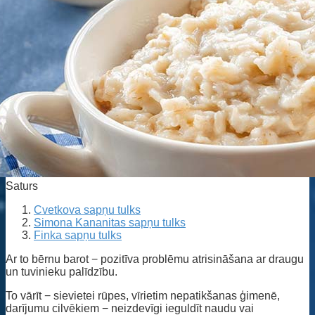
Saturs
Cvetkova sapņu tulks
Simona Kananitas sapņu tulks
Finka sapņu tulks
Ar to bērnu barot − pozitīva problēmu atrisināšana ar draugu
un tuvinieku palīdzību.
To vārīt − sievietei rūpes, vīrietim nepatikšanas ģimenē,
darījumu cilvēkiem − neizdevīgi ieguldīt naudu vai