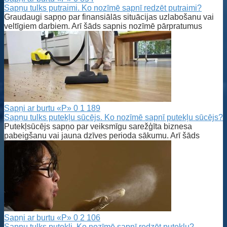
Sapņu tulks putraimi. Ko nozīmē sapnī redzēt putraimi?
Graudaugi sapņo par finansiālās situācijas uzlabošanu vai
veltīgiem darbiem. Arī šāds sapnis nozīmē pārpratumus
Sapņi ar burtu «P»
0
1 189
Sapņu tulks putekļu sūcējs. Ko nozīmē sapnī putekļu sūcējs?
Putekļsūcējs sapņo par veiksmīgu sarežģīta biznesa
pabeigšanu vai jauna dzīves perioda sākumu. Arī šāds
Sapņi ar burtu «P»
0
2 106
Sapņu tulks putekļi. Ko nozīmē sapnī redzēt putekļu?