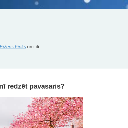
Eižens Finks
un citi...
nī redzēt pavasaris?