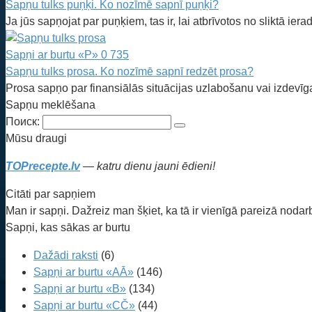
Sapņu tulks puņķi. Ko nozīmē sapnī puņķi?
Ja jūs sapņojat par puņķiem, tas ir, lai atbrīvotos no sliktā ie
Sapņi ar burtu «P»
0
735
Sapņu tulks prosa. Ko nozīmē sapnī redzēt prosa?
Prosa sapņo par finansiālās situācijas uzlabošanu vai izdevī
Sapņu meklēšana
Поиск:
Mūsu draugi
TOPrecepte.lv
— katru dienu jauni ēdieni!
Citāti par sapņiem
Man ir sapņi. Dažreiz man šķiet, ka tā ir vienīgā pareizā noda
Sapņi, kas sākas ar burtu
Dažādi raksti
(6)
Sapņi ar burtu «AĀ»
(146)
Sapņi ar burtu «B»
(134)
Sapņi ar burtu «CČ»
(44)