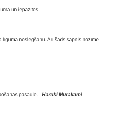
raduma un iepazītos
ga līguma noslēgšanu. Arī šāds sapnis nozīmē
rbošanās pasaulē. -
Haruki Murakami