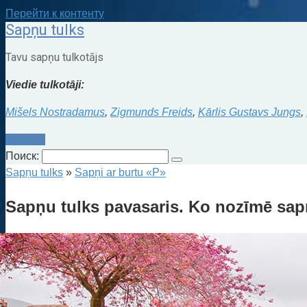
Перейти к контенту
Sapņu tulks
Tavu sapņu tulkotājs
Viedie tulkotāji:
Mišels Nostradamus
,
Zigmunds Freids
,
Kārlis Gustavs Jungs
,
Kontakti
Поиск:
Sapņu tulks
»
Sapņi ar burtu «P»
Sapņu tulks pavasaris. Ko nozīmē sap