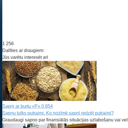
1 256
Dalīties ar draugiem:
Jūs varētu interesēt arī
Sapņi ar burtu «P»
0
854
Sapņu tulks putraimi. Ko nozīmē sapnī redzēt putraimi?
Graudaugi sapņo par finansiālās situācijas uzlabošanu vai ve