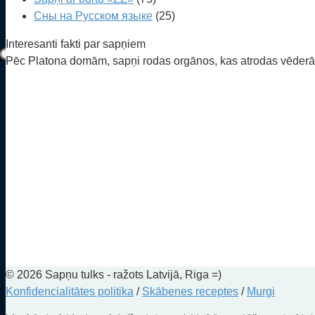
Сны на Русском языке
(25)
Interesanti fakti par sapņiem
Pēc Platona domām, sapņi rodas orgānos, kas atrodas vēderā. V
© 2026 Sapņu tulks - ražots Latvijā, Riga =)
Konfidencialitātes politika
/
Skābenes receptes
/
Murgi