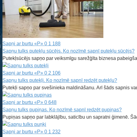
Sapņi ar burtu «P»
0
1 188
Sapņu tulks putekļu sūcējs. Ko nozīmē sapnī putekļu sūcējs?
Putekļsūcējs sapņo par veiksmīgu sarežģīta biznesa pabeigša
Sapņi ar burtu «P»
0
2 106
Sapņu tulks putekļi. Ko nozīmē sapnī redzēt putekļu?
Putekļi sapņo par svešinieka maldināšanu. Arī šāds sapnis var 
Sapņi ar burtu «P»
0
648
Sapņu tulks pupiņas. Ko nozīmē sapnī redzēt pupiņas?
Pupiņas sapņo par labklājību, saticību un sapratni ģimenē. Šā
Sapņi ar burtu «P»
0
1 232