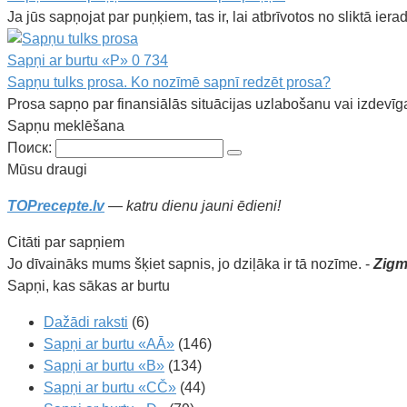
Ja jūs sapņojat par puņķiem, tas ir, lai atbrīvotos no sliktā ie
Sapņi ar burtu «P»
0
734
Sapņu tulks prosa. Ko nozīmē sapnī redzēt prosa?
Prosa sapņo par finansiālās situācijas uzlabošanu vai izdevī
Sapņu meklēšana
Поиск:
Mūsu draugi
TOPrecepte.lv
— katru dienu jauni ēdieni!
Citāti par sapņiem
Jo dīvaināks mums šķiet sapnis, jo dziļāka ir tā nozīme. -
Zigm
Sapņi, kas sākas ar burtu
Dažādi raksti
(6)
Sapņi ar burtu «AĀ»
(146)
Sapņi ar burtu «B»
(134)
Sapņi ar burtu «CČ»
(44)