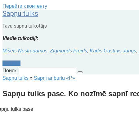
Перейти к контенту
Sapņu tulks
Tavu sapņu tulkotājs
Viedie tulkotāji:
Mišels Nostradamus
,
Zigmunds Freids
,
Kārlis Gustavs Jungs
,
Kontakti
Поиск:
Sapņu tulks
»
Sapņi ar burtu «P»
Sapņu tulks pase. Ko nozīmē sapnī re