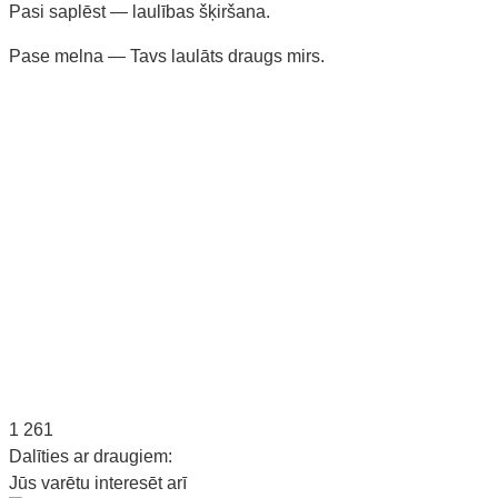
Pasi saplēst — laulības šķiršana.
Pase melna — Tavs laulāts draugs mirs.
1 261
Dalīties ar draugiem:
Jūs varētu interesēt arī