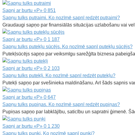
Sapņi ar burtu «P»
0
851
Sapņu tulks putraimi. Ko nozīmē sapnī redzēt putraimi?
Graudaugi sapņo par finansiālās situācijas uzlabošanu vai ve
Sapņi ar burtu «P»
0
1 187
Sapņu tulks putekļu sūcējs. Ko nozīmē sapnī putekļu sūcējs?
Putekļsūcējs sapņo par veiksmīgu sarežģīta biznesa pabeigša
Sapņi ar burtu «P»
0
2 103
Sapņu tulks putekļi. Ko nozīmē sapnī redzēt putekļu?
Putekļi sapņo par svešinieka maldināšanu. Arī šāds sapnis var 
Sapņi ar burtu «P»
0
647
Sapņu tulks pupiņas. Ko nozīmē sapnī redzēt pupiņas?
Pupiņas sapņo par labklājību, saticību un sapratni ģimenē. Šā
Sapņi ar burtu «P»
0
1 230
Sapņu tulks puņķi. Ko nozīmē sapnī puņķi?