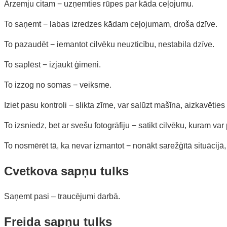
Ārzemju citam − uzņemties rūpes par kāda ceļojumu.
To saņemt − labas izredzes kādam ceļojumam, droša dzīve.
To pazaudēt − iemantot cilvēku neuzticību, nestabila dzīve.
To saplēst − izjaukt ģimeni.
To izzog no somas − veiksme.
Iziet pasu kontroli − slikta zīme, var salūzt mašīna, aizkavēties 
To izsniedz, bet ar svešu fotogrāfiju − satikt cilvēku, kuram var 
To nosmērēt tā, ka nevar izmantot − nonākt sarežģītā situācijā, 
Cvetkova sapņu tulks
Saņemt pasi – traucējumi darbā.
Freida sapņu tulks