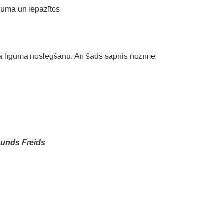
raduma un iepazītos
ga līguma noslēgšanu. Arī šāds sapnis nozīmē
unds Freids