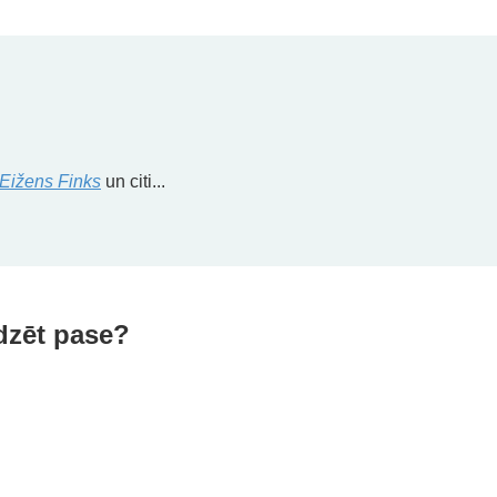
Eižens Finks
un citi...
dzēt pase?