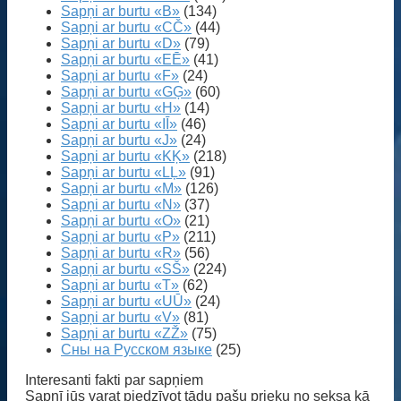
Sapņi ar burtu «B»
(134)
Sapņi ar burtu «CČ»
(44)
Sapņi ar burtu «D»
(79)
Sapņi ar burtu «EĒ»
(41)
Sapņi ar burtu «F»
(24)
Sapņi ar burtu «GĢ»
(60)
Sapņi ar burtu «H»
(14)
Sapņi ar burtu «IĪ»
(46)
Sapņi ar burtu «J»
(24)
Sapņi ar burtu «KĶ»
(218)
Sapņi ar burtu «LĻ»
(91)
Sapņi ar burtu «M»
(126)
Sapņi ar burtu «N»
(37)
Sapņi ar burtu «O»
(21)
Sapņi ar burtu «P»
(211)
Sapņi ar burtu «R»
(56)
Sapņi ar burtu «SŠ»
(224)
Sapņi ar burtu «T»
(62)
Sapņi ar burtu «UŪ»
(24)
Sapņi ar burtu «V»
(81)
Sapņi ar burtu «ZŽ»
(75)
Сны на Русском языке
(25)
Interesanti fakti par sapņiem
Sapnī jūs varat piedzīvot tādu pašu prieku no seksa kā