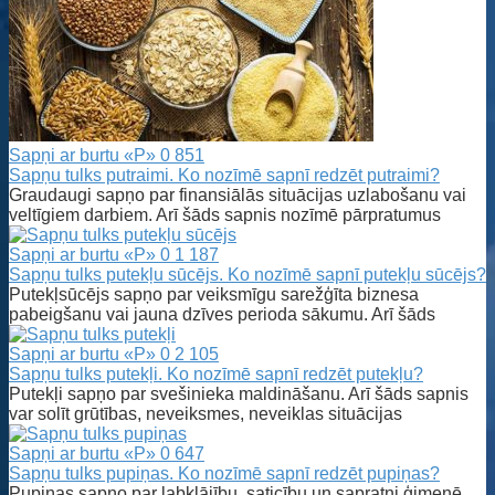
Sapņi ar burtu «P»
0
851
Sapņu tulks putraimi. Ko nozīmē sapnī redzēt putraimi?
Graudaugi sapņo par finansiālās situācijas uzlabošanu vai
veltīgiem darbiem. Arī šāds sapnis nozīmē pārpratumus
Sapņi ar burtu «P»
0
1 187
Sapņu tulks putekļu sūcējs. Ko nozīmē sapnī putekļu sūcējs?
Putekļsūcējs sapņo par veiksmīgu sarežģīta biznesa
pabeigšanu vai jauna dzīves perioda sākumu. Arī šāds
Sapņi ar burtu «P»
0
2 105
Sapņu tulks putekļi. Ko nozīmē sapnī redzēt putekļu?
Putekļi sapņo par svešinieka maldināšanu. Arī šāds sapnis
var solīt grūtības, neveiksmes, neveiklas situācijas
Sapņi ar burtu «P»
0
647
Sapņu tulks pupiņas. Ko nozīmē sapnī redzēt pupiņas?
Pupiņas sapņo par labklājību, saticību un sapratni ģimenē.