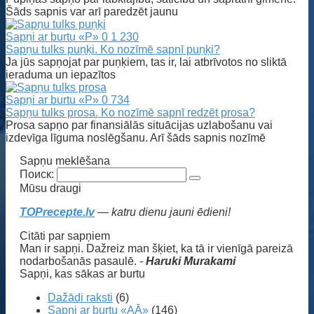
Šāds sapnis var arī paredzēt jaunu
Sapņi ar burtu «P»
0
1 230
Sapņu tulks puņķi. Ko nozīmē sapnī puņķi?
Ja jūs sapņojat par puņķiem, tas ir, lai atbrīvotos no sliktā
ieraduma un iepazītos
Sapņi ar burtu «P»
0
734
Sapņu tulks prosa. Ko nozīmē sapnī redzēt prosa?
Prosa sapņo par finansiālās situācijas uzlabošanu vai
izdevīga līguma noslēgšanu. Arī šāds sapnis nozīmē
Sapņu meklēšana
Поиск:
Mūsu draugi
TOPrecepte.lv
— katru dienu jauni ēdieni!
Citāti par sapņiem
Man ir sapņi. Dažreiz man šķiet, ka tā ir vienīgā pareizā
nodarbošanās pasaulē. -
Haruki Murakami
Sapņi, kas sākas ar burtu
Dažādi raksti
(6)
Sapņi ar burtu «AĀ»
(146)