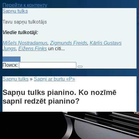
Перейти к контенту
Sapņu tulks
Tavu sapņu tulkotājs
Viedie tulkotāji:
Mišels Nostradamus
,
Zigmunds Freids
,
Kārlis Gustavs
Jungs
,
Eižens Finks
un citi...
Kontakti
Поиск:
Sapņu tulks
»
Sapņi ar burtu «P»
Sapņu tulks pianino. Ko nozīmē
sapnī redzēt pianino?