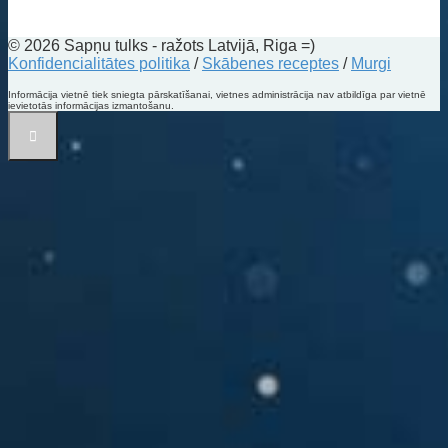
© 2026 Sapņu tulks - ražots Latvijā, Riga =)
Konfidencialitātes politika
/
Skābenes receptes
/
Murgi
Informācija vietnē tiek sniegta pārskatīšanai, vietnes administrācija nav atbildīga par vietnē
ievietotās informācijas izmantošanu.