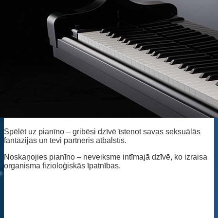
Spēlēt uz pianīno – gribēsi dzīvē īstenot savas seksuālās
fantāzijas un tevi partneris atbalstīs.
Noskaņojies pianīno – neveiksme intīmajā dzīvē, ko izraisa
organisma fizioloģiskās īpatnības.