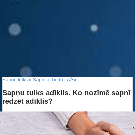
Sapņu tulks
»
Sapņi ar burtu «AĀ»
Sapņu tulks adīklis. Ko nozīmē sapnī
redzēt adīklis?