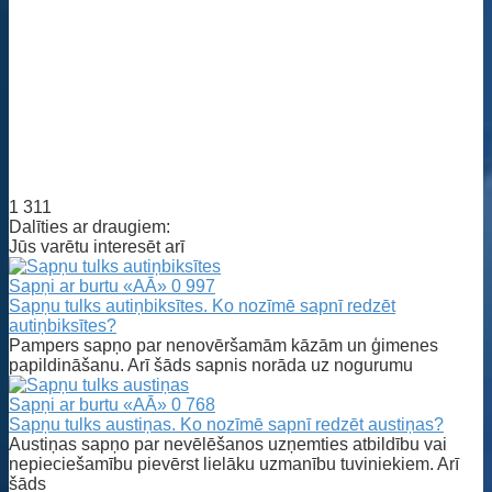
1 311
Dalīties ar draugiem:
Jūs varētu interesēt arī
Sapņi ar burtu «AĀ»
0
997
Sapņu tulks autiņbiksītes. Ko nozīmē sapnī redzēt
autiņbiksītes?
Pampers sapņo par nenovēršamām kāzām un ģimenes
papildināšanu. Arī šāds sapnis norāda uz nogurumu
Sapņi ar burtu «AĀ»
0
768
Sapņu tulks austiņas. Ko nozīmē sapnī redzēt austiņas?
Austiņas sapņo par nevēlēšanos uzņemties atbildību vai
nepieciešamību pievērst lielāku uzmanību tuviniekiem. Arī
šāds