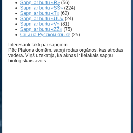
Sapņi ar burtu «R»
(56)
Sapņi ar burtu «SŠ»
(224)
Sapņi ar burtu «T»
(62)
Sapņi ar burtu «UŪ»
(24)
Sapņi ar burtu «V»
(81)
Sapņi ar burtu «ZŽ»
(75)
Сны на Русском языке
(25)
Interesanti fakti par sapņiem
Pēc Platona domām, sapņi rodas orgānos, kas atrodas
vēderā. Viņš uzskatīja, ka aknas ir lielākais sapņu
bioloģiskais avots.