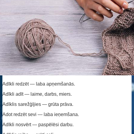
Adīkli redzēt — laba apņemšanās.
Adīkli adīt — laime, darbs, miers.
Adīklis sarežģījies — grūta prāva.
Adot redzēt sevi — laba ieņemšana.
Adīkli nosvērt — paspēlēsi darbu.