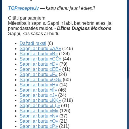
TOPrecepte.lv
— katru dienu jauni ēdieni!
Citāti par sapņiem
Mīlestība ir sapnis. Sapņi ir labi, bet nebrīnieties, ja
pamodastaties raudot. -
Džims Duglass Morisons
Sapņi, kas sākas ar burtu
Dažādi raksti
(6)
Sapņi ar burtu «AĀ»
(146)
Sapņi ar burtu «B»
(134)
Sapņi ar burtu «CČ»
(44)
Sapņi ar burtu «D»
(79)
Sapņi ar burtu «EĒ»
(41)
Sapņi ar burtu «F»
(24)
Sapņi ar burtu «GĢ»
(60)
Sapņi ar burtu «H»
(14)
Sapņi ar burtu «IĪ»
(46)
Sapņi ar burtu «J»
(24)
Sapņi ar burtu «KĶ»
(218)
Sapņi ar burtu «LĻ»
(91)
Sapņi ar burtu «M»
(126)
Sapņi ar burtu «N»
(37)
Sapņi ar burtu «O»
(21)
Sapņi ar burtu «P»
(211)