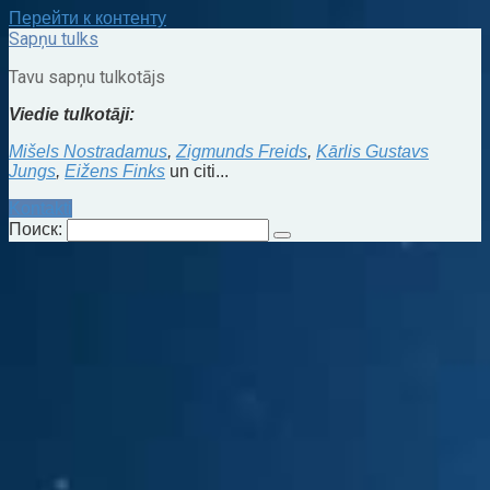
Перейти к контенту
Sapņu tulks
Tavu sapņu tulkotājs
Viedie tulkotāji:
Mišels Nostradamus
,
Zigmunds Freids
,
Kārlis Gustavs
Jungs
,
Eižens Finks
un citi...
Kontakti
Поиск: