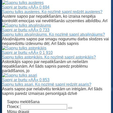
Sapņi ar burtu «AĀ»
0
694
Sapnu tulks austeres. Ko nozīmē sapnī redzēt austeres?
Austere sapņo par nepatikšanām, ko izraisa nespēja
kontrolēt emocijas vai nevēlēšanās uzņemties atbildību. Arī
Sapņi ar burtu «AĀ»
0
733
Sapņu tulks atvaļinājums. Ko nozīmē sapnī atvaļinājums?
Atvaļinājums sapņo par smagu nogurumu darba slodzes vai
neparedzētu izdevumu dēļ. Arī šāds sapnis
Sapņi ar burtu «AĀ»
0
1 910
Sapņu tulks astoņkājis. Ko nozīmē sapnī astoņkājis?
Astoņkājis sapņo par nepatikšanām un nelielām
nepatikšanām. Arī šāds sapnis paredz problēmu
parādīšanos, jo
Sapņi ar burtu «AĀ»
0
853
Sapņu tulks asari. Ko nozīmē sapnī redzēt asaris?
Asaris sapņo par nelabvēļu tenkām un intrigām. Arī šāds
sapnis paredz izmaiņas personīgajā dzīvē
Sapņu meklēšana
Поиск:
Mūsu draugi