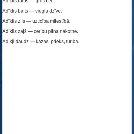
Adīklis raibs — grūti ceļi.
Adīklis balts — viegla dzīve.
Adīklis zils — uzticība mīlestībā.
Adīklis zaļš — cerību pilna nākotne.
Adīkļi daudz — kāzas, prieks, turība.