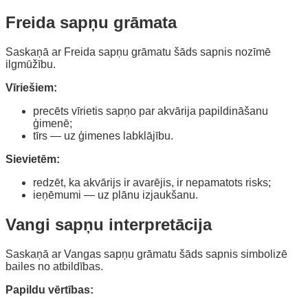
Freida sapņu grāmata
Saskaņā ar Freida sapņu grāmatu šāds sapnis nozīmē
ilgmūžību.
Vīriešiem:
precēts vīrietis sapņo par akvārija papildināšanu
ģimenē;
tīrs — uz ģimenes labklājību.
Sievietēm:
redzēt, ka akvārijs ir avarējis, ir nepamatots risks;
ieņēmumi — uz plānu izjaukšanu.
Vangi sapņu interpretācija
Saskaņā ar Vangas sapņu grāmatu šāds sapnis simbolizē
bailes no atbildības.
Papildu vērtības: