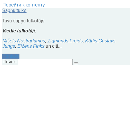
Перейти к контенту
Sapņu tulks
Tavu sapņu tulkotājs
Viedie tulkotāji:
Mišels Nostradamus
,
Zigmunds Freids
,
Kārlis Gustavs
Jungs
,
Eižens Finks
un citi...
Kontakti
Поиск: