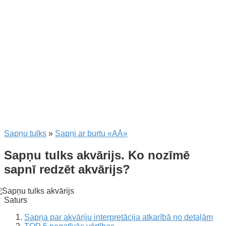
Sapņu tulks
»
Sapņi ar burtu «AĀ»
Sapņu tulks akvārijs. Ko nozīmē
sapnī redzēt akvārijs?
Saturs
Sapņa par akvāriju interpretācija atkarībā no detaļām