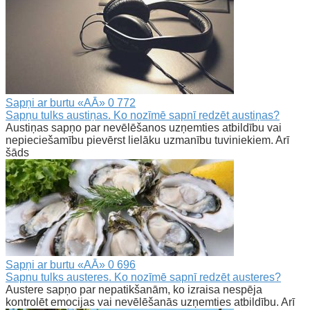
Sapņi ar burtu «AĀ»
0
772
Sapņu tulks austiņas. Ko nozīmē sapnī redzēt austiņas?
Austiņas sapņo par nevēlēšanos uzņemties atbildību vai
nepieciešamību pievērst lielāku uzmanību tuviniekiem. Arī
šāds
Sapņi ar burtu «AĀ»
0
696
Sapnu tulks austeres. Ko nozīmē sapnī redzēt austeres?
Austere sapņo par nepatikšanām, ko izraisa nespēja
kontrolēt emocijas vai nevēlēšanās uzņemties atbildību. Arī