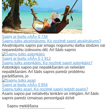
Sapņi ar burtu «AĀ»
0
734
Sapņu tulks atvaļinājums. Ko nozīmē sapnī atvaļinājums?
Atvaļinājums sapņo par smagu nogurumu darba slodzes vai
neparedzētu izdevumu dēļ. Arī šāds sapnis
Sapņi ar burtu «AĀ»
0
1 912
Sapņu tulks astoņkājis. Ko nozīmē sapnī astoņkājis?
Astoņkājis sapņo par nepatikšanām un nelielām
nepatikšanām. Arī šāds sapnis paredz problēmu
parādīšanos, jo
Sapņi ar burtu «AĀ»
0
854
Sapņu tulks asari. Ko nozīmē sapnī redzēt asaris?
Asaris sapņo par nelabvēļu tenkām un intrigām. Arī šāds
sapnis paredz izmaiņas personīgajā dzīvē
Sapņu meklēšana