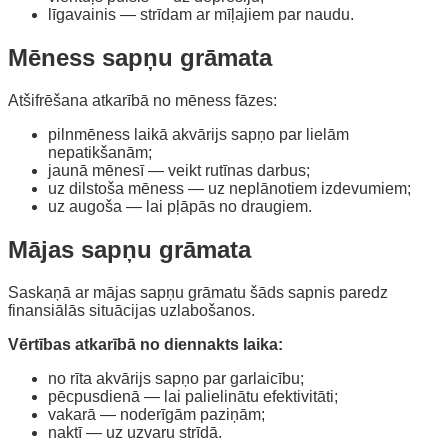
līgavainis — strīdam ar mīļajiem par naudu.
Mēness sapņu grāmata
Atšifrēšana atkarībā no mēness fāzes:
pilnmēness laikā akvārijs sapņo par lielām
nepatikšanām;
jaunā mēnesī — veikt rutīnas darbus;
uz dilstoša mēness — uz neplānotiem izdevumiem;
uz augoša — lai pļāpās no draugiem.
Mājas sapņu grāmata
Saskaņā ar mājas sapņu grāmatu šāds sapnis paredz
finansiālās situācijas uzlabošanos.
Vērtības atkarībā no diennakts laika:
no rīta akvārijs sapņo par garlaicību;
pēcpusdienā — lai palielinātu efektivitāti;
vakarā — noderīgām paziņām;
naktī — uz uzvaru strīdā.