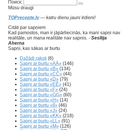
Поиск:
Mūsu draugi
TOPrecepte.lv
— katru dienu jauni ēdieni!
Citāti par sapņiem
Kad pamostos, man ir jāpārliecinās, ka mani sapņi nav
realitāte, un mana realitāte nav sapnis. -
Sesīlija
Aherna
Sapņi, kas sākas ar burtu
Dažādi raksti
(6)
Sapņi ar burtu «AĀ»
(146)
Sapņi ar burtu «B»
(134)
Sapņi ar burtu «CČ»
(44)
Sapņi ar burtu «D»
(79)
Sapņi ar burtu «EĒ»
(41)
Sapņi ar burtu «F»
(24)
Sapņi ar burtu «GĢ»
(60)
Sapņi ar burtu «H»
(14)
Sapņi ar burtu «IĪ»
(46)
Sapņi ar burtu «J»
(24)
Sapņi ar burtu «KĶ»
(218)
Sapņi ar burtu «LĻ»
(91)
Sapņi ar burtu «M»
(126)