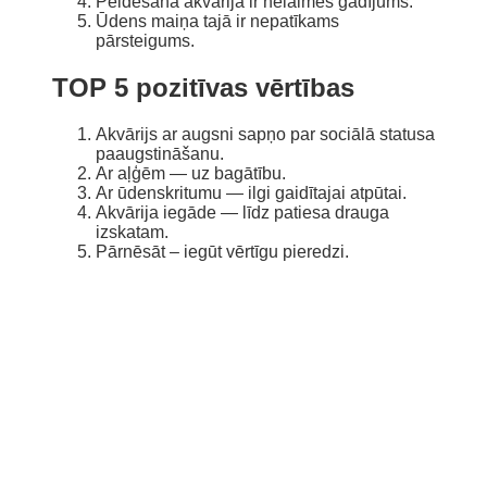
Peldēšana akvārijā ir nelaimes gadījums.
Ūdens maiņa tajā ir nepatīkams
pārsteigums.
TOP 5 pozitīvas vērtības
Akvārijs ar augsni sapņo par sociālā statusa
paaugstināšanu.
Ar aļģēm — uz bagātību.
Ar ūdenskritumu — ilgi gaidītajai atpūtai.
Akvārija iegāde — līdz patiesa drauga
izskatam.
Pārnēsāt – iegūt vērtīgu pieredzi.