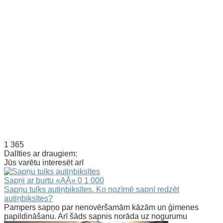
1 365
Dalīties ar draugiem:
Jūs varētu interesēt arī
Sapņi ar burtu «AĀ»
0
1 000
Sapņu tulks autiņbiksītes. Ko nozīmē sapnī redzēt
autiņbiksītes?
Pampers sapņo par nenovēršamām kāzām un ģimenes
papildināšanu. Arī šāds sapnis norāda uz nogurumu