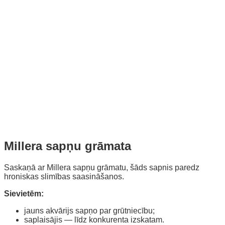
Millera sapņu grāmata
Saskaņā ar Millera sapņu grāmatu, šāds sapnis paredz
hroniskas slimības saasināšanos.
Sievietēm:
jauns akvārijs sapņo par grūtniecību;
saplaisājis — līdz konkurenta izskatam.