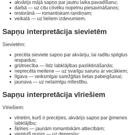
akvārijs mājā sapņo par jautru laika pavadīšanu;
darbā — uz citu cilvēku nopelnu piesavināšanos;
restorānā — romantiskam randiņam;
veikalā — uz lieliem izdevumiem.
Sapņu interpretācija sievietēm
Sievietēm:
precēta sieviete sapņo par akvāriju, lai radītu spilgtus
iespaidus;
grūtniecība — līdz labklājības pasliktināšanās;
neprecēta meitene — uz svarīgu sarunu ar vecākiem;
līgava — veiksmīgai sarežģītas lietas pabeigšanai;
jaunava — uz nelaimīgu mīlestību.
Sapņu interpretācija vīriešiem
Vīriešiem:
vīrietim, kurš ir precējies, akvārijs sapņo par ģimenes
labklājību;
šķīries — jaunām romantiskām attiecībām;
vientuļš puisis — uz depresiju;