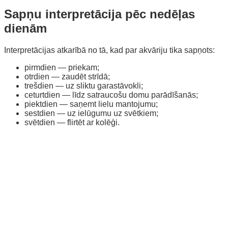
Sapņu interpretācija pēc nedēļas
dienām
Interpretācijas atkarībā no tā, kad par akvāriju tika sapņots:
pirmdien — priekam;
otrdien — zaudēt strīdā;
trešdien — uz sliktu garastāvokli;
ceturtdien — līdz satraucošu domu parādīšanās;
piektdien — saņemt lielu mantojumu;
sestdien — uz ielūgumu uz svētkiem;
svētdien — flirtēt ar kolēģi.