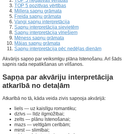
TOP 5 negatīvās vērtības
TOP 5 pozitīvas vērtības
Millera sapņu grāmata
Freida sapņu grāmata
Vangi sapņu interpretācija
Sapņu interpretācija sievietēm
Sapņu interpretācija vīriešiem
Mēness sapņu grāmata
Mājas sapņu grāmata
Sapņu interpretācija pēc nedēļas dienām
Akvārijs sapņo par veiksmīgu plāna īstenošanu. Arī šāds
sapnis rada nepatikšanas un vilšanos.
Sapņa par akvāriju interpretācija
atkarībā no detaļām
Atkarībā no tā, kāda veida zivis sapņoja akvārijā:
liels — uz kaislīgu romantiku;
dzīvs — līdz ilgmūžībai;
zelts — plānu īstenošanai;
mazs — veltīgām cerībām;
mirst — slimībai;