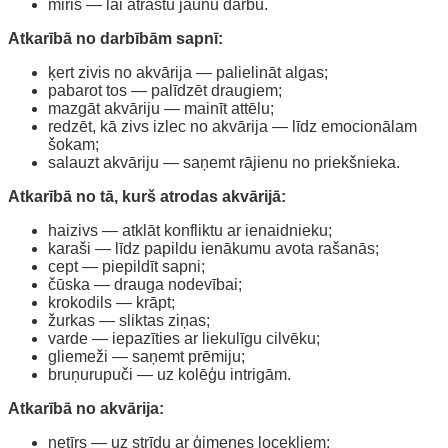
miris — lai atrastu jaunu darbu.
Atkarībā no darbībām sapnī:
ķert zivis no akvārija — palielināt algas;
pabarot tos — palīdzēt draugiem;
mazgāt akvāriju — mainīt attēlu;
redzēt, kā zivs izlec no akvārija — līdz emocionālam
šokam;
salauzt akvāriju — saņemt rājienu no priekšnieka.
Atkarībā no tā, kurš atrodas akvārijā:
haizivs — atklāt konfliktu ar ienaidnieku;
karaši — līdz papildu ienākumu avota rašanās;
cept — piepildīt sapni;
čūska — drauga nodevībai;
krokodils — krāpt;
žurkas — sliktas ziņas;
varde — iepazīties ar liekulīgu cilvēku;
gliemeži — saņemt prēmiju;
bruņurupuči — uz kolēģu intrigām.
Atkarībā no akvārija:
netīrs — uz strīdu ar ģimenes locekļiem;