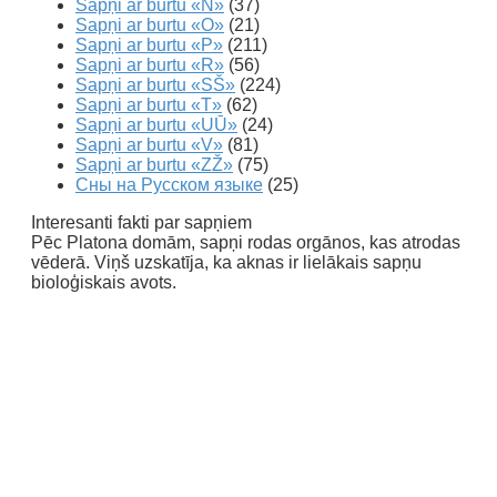
Sapņi ar burtu «N»
(37)
Sapņi ar burtu «O»
(21)
Sapņi ar burtu «P»
(211)
Sapņi ar burtu «R»
(56)
Sapņi ar burtu «SŠ»
(224)
Sapņi ar burtu «T»
(62)
Sapņi ar burtu «UŪ»
(24)
Sapņi ar burtu «V»
(81)
Sapņi ar burtu «ZŽ»
(75)
Сны на Русском языке
(25)
Interesanti fakti par sapņiem
Pēc Platona domām, sapņi rodas orgānos, kas atrodas
vēderā. Viņš uzskatīja, ka aknas ir lielākais sapņu
bioloģiskais avots.