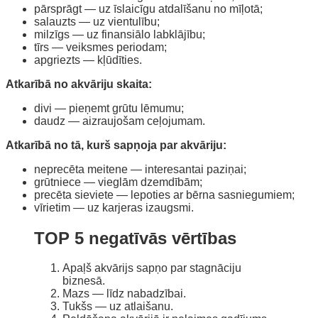
pārsprāgt — uz īslaicīgu atdalīšanu no mīļotā;
salauzts — uz vientulību;
milzīgs — uz finansiālo labklājību;
tīrs — veiksmes periodam;
apgriezts — kļūdīties.
Atkarībā no akvāriju skaita:
divi — pieņemt grūtu lēmumu;
daudz — aizraujošam ceļojumam.
Atkarībā no tā, kurš sapņoja par akvāriju:
neprecēta meitene — interesantai paziņai;
grūtniece — vieglām dzemdībām;
precēta sieviete — lepoties ar bērna sasniegumiem;
vīrietim — uz karjeras izaugsmi.
TOP 5 negatīvās vērtības
Apaļš akvārijs sapņo par stagnāciju
biznesā.
Mazs — līdz nabadzībai.
Tukšs — uz atlaišanu.