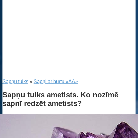
Sapņu tulks
»
Sapņi ar burtu «AĀ»
Sapņu tulks ametists. Ko nozīmē
sapnī redzēt ametists?