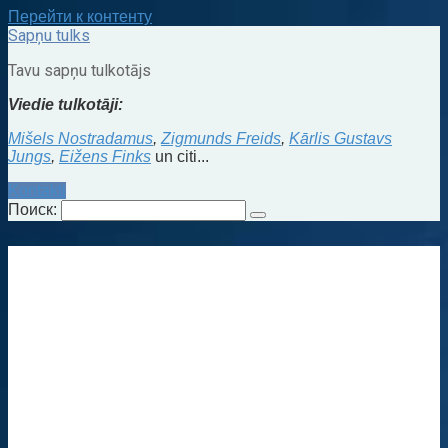
Перейти к контенту
Sapņu tulks
Tavu sapņu tulkotājs
Viedie tulkotāji:
Mišels Nostradamus
,
Zigmunds Freids
,
Kārlis Gustavs
Jungs
,
Eižens Finks
un citi...
Kontakti
Поиск: