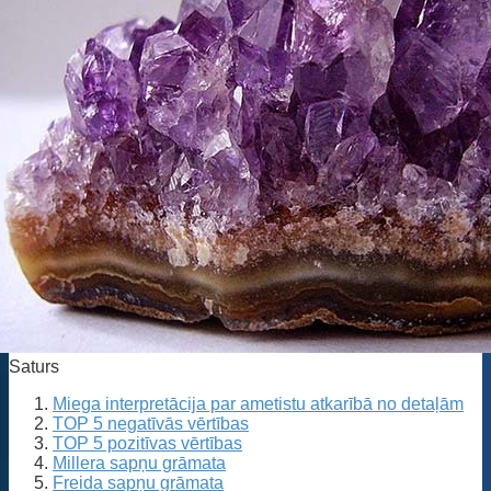
Saturs
Miega interpretācija par ametistu atkarībā no detaļām
TOP 5 negatīvās vērtības
TOP 5 pozitīvas vērtības
Millera sapņu grāmata
Freida sapņu grāmata