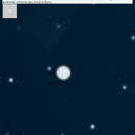
ievietotās informācijas izmantošanu.