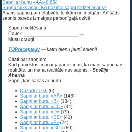
Sapņi ar burtu «AĀ»
0
854
Sapņu tulks asari. Ko nozīmē sapnī redzēt asaris?
Asaris sapņo par nelabvēļu tenkām un intrigām. Arī šāds
sapnis paredz izmaiņas personīgajā dzīvē
Sapņu meklēšana
Поиск:
Mūsu draugi
TOPrecepte.lv
— katru dienu jauni ēdieni!
Citāti par sapņiem
Kad pamostos, man ir jāpārliecinās, ka mani sapņi nav
realitāte, un mana realitāte nav sapnis. -
Sesīlija
Aherna
Sapņi, kas sākas ar burtu
Dažādi raksti
(6)
Sapņi ar burtu «AĀ»
(146)
Sapņi ar burtu «B»
(134)
Sapņi ar burtu «CČ»
(44)
Sapņi ar burtu «D»
(79)
Sapņi ar burtu «EĒ»
(41)
Sapņi ar burtu «F»
(24)
Sapņi ar burtu «GĢ»
(60)