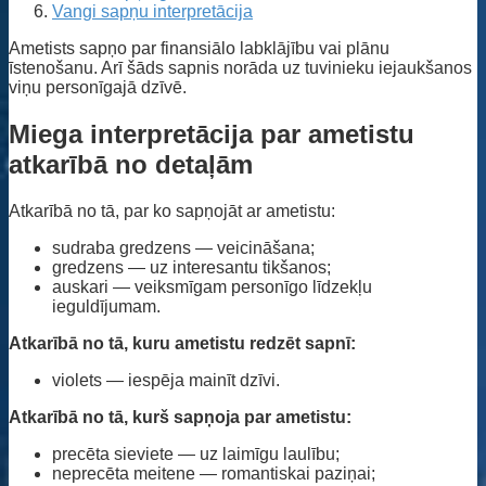
Vangi sapņu interpretācija
Ametists sapņo par finansiālo labklājību vai plānu
īstenošanu. Arī šāds sapnis norāda uz tuvinieku iejaukšanos
viņu personīgajā dzīvē.
Miega interpretācija par ametistu
atkarībā no detaļām
Atkarībā no tā, par ko sapņojāt ar ametistu:
sudraba gredzens — veicināšana;
gredzens — uz interesantu tikšanos;
auskari — veiksmīgam personīgo līdzekļu
ieguldījumam.
Atkarībā no tā, kuru ametistu redzēt sapnī:
violets — iespēja mainīt dzīvi.
Atkarībā no tā, kurš sapņoja par ametistu:
precēta sieviete — uz laimīgu laulību;
neprecēta meitene — romantiskai paziņai;