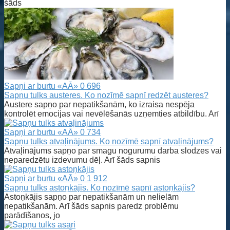
šāds
Sapņi ar burtu «AĀ»
0
696
Sapnu tulks austeres. Ko nozīmē sapnī redzēt austeres?
Austere sapņo par nepatikšanām, ko izraisa nespēja
kontrolēt emocijas vai nevēlēšanās uzņemties atbildību. Arī
Sapņi ar burtu «AĀ»
0
734
Sapņu tulks atvaļinājums. Ko nozīmē sapnī atvaļinājums?
Atvaļinājums sapņo par smagu nogurumu darba slodzes vai
neparedzētu izdevumu dēļ. Arī šāds sapnis
Sapņi ar burtu «AĀ»
0
1 912
Sapņu tulks astoņkājis. Ko nozīmē sapnī astoņkājis?
Astoņkājis sapņo par nepatikšanām un nelielām
nepatikšanām. Arī šāds sapnis paredz problēmu
parādīšanos, jo