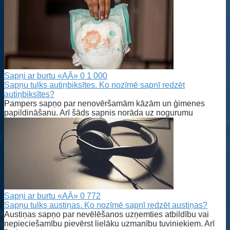
Sapņi ar burtu «AĀ»
0
1 000
Sapņu tulks autiņbiksītes. Ko nozīmē sapnī redzēt
autiņbiksītes?
Pampers sapņo par nenovēršamām kāzām un ģimenes
papildināšanu. Arī šāds sapnis norāda uz nogurumu
Sapņi ar burtu «AĀ»
0
772
Sapņu tulks austiņas. Ko nozīmē sapnī redzēt austiņas?
Austiņas sapņo par nevēlēšanos uzņemties atbildību vai
nepieciešamību pievērst lielāku uzmanību tuviniekiem. Arī