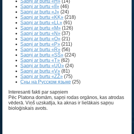
Sapņi ar burtu «H»
(14)
Sapņi ar burtu «IĪ»
(46)
Sapņi ar burtu «J»
(24)
Sapņi ar burtu «KĶ»
(218)
Sapņi ar burtu «LĻ»
(91)
Sapņi ar burtu «M»
(126)
Sapņi ar burtu «N»
(37)
Sapņi ar burtu «O»
(21)
Sapņi ar burtu «P»
(211)
Sapņi ar burtu «R»
(56)
Sapņi ar burtu «SŠ»
(224)
Sapņi ar burtu «T»
(62)
Sapņi ar burtu «UŪ»
(24)
Sapņi ar burtu «V»
(81)
Sapņi ar burtu «ZŽ»
(75)
Сны на Русском языке
(25)
Interesanti fakti par sapņiem
Pēc Platona domām, sapņi rodas orgānos, kas atrodas
vēderā. Viņš uzskatīja, ka aknas ir lielākais sapņu
bioloģiskais avots.