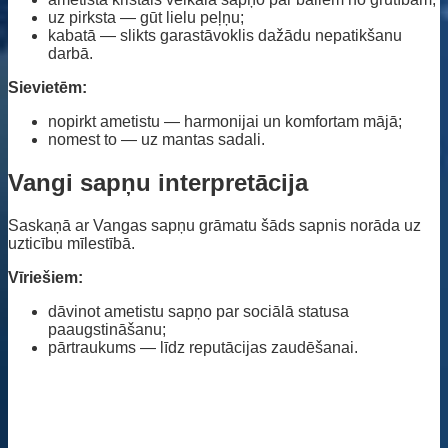
uz pirksta — gūt lielu peļņu;
kabatā — slikts garastāvoklis dažādu nepatikšanu
darbā.
Sievietēm:
nopirkt ametistu — harmonijai un komfortam mājā;
nomest to — uz mantas sadali.
Vangi sapņu interpretācija
Saskaņā ar Vangas sapņu grāmatu šāds sapnis norāda uz
uzticību mīlestībā.
Vīriešiem:
dāvinot ametistu sapņo par sociālā statusa
paaugstināšanu;
pārtraukums — līdz reputācijas zaudēšanai.