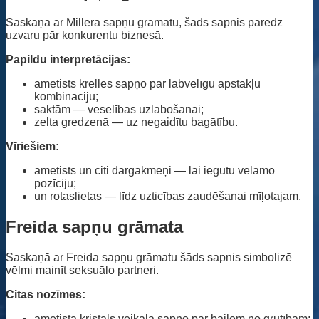
Saskaņā ar Millera sapņu grāmatu, šāds sapnis paredz
uzvaru pār konkurentu biznesā.
Papildu interpretācijas:
ametists krellēs sapņo par labvēlīgu apstākļu
kombināciju;
saktām — veselības uzlabošanai;
zelta gredzenā — uz negaidītu bagātību.
Vīriešiem:
ametists un citi dārgakmeņi — lai iegūtu vēlamo
pozīciju;
un rotaslietas — līdz uzticības zaudēšanai mīļotajam.
Freida sapņu grāmata
Saskaņā ar Freida sapņu grāmatu šāds sapnis simbolizē
vēlmi mainīt seksuālo partneri.
Citas nozīmes:
ametista kristāls veikalā sapņo par bailēm no grūtībām;