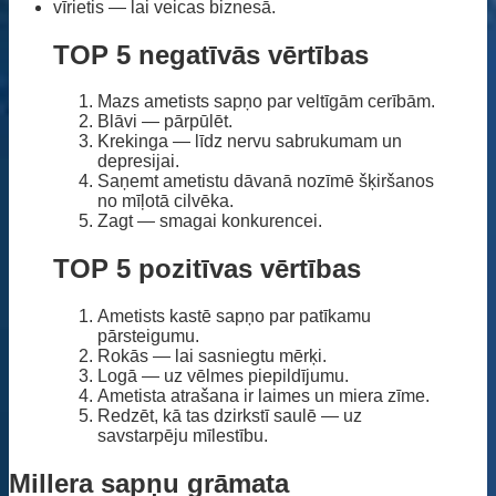
vīrietis — lai veicas biznesā.
TOP 5 negatīvās vērtības
Mazs ametists sapņo par veltīgām cerībām.
Blāvi — pārpūlēt.
Krekinga — līdz nervu sabrukumam un
depresijai.
Saņemt ametistu dāvanā nozīmē šķiršanos
no mīļotā cilvēka.
Zagt — smagai konkurencei.
TOP 5 pozitīvas vērtības
Ametists kastē sapņo par patīkamu
pārsteigumu.
Rokās — lai sasniegtu mērķi.
Logā — uz vēlmes piepildījumu.
Ametista atrašana ir laimes un miera zīme.
Redzēt, kā tas dzirkstī saulē — uz
savstarpēju mīlestību.
Millera sapņu grāmata