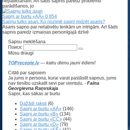
nepatikšanām. Arī šāds sapnis paredz problēmu
parādīšanos, jo
Sapņi ar burtu «AĀ»
0
854
Sapņu tulks asari. Ko nozīmē sapnī redzēt asaris?
Asaris sapņo par nelabvēļu tenkām un intrigām. Arī šāds
sapnis paredz izmaiņas personīgajā dzīvē
Sapņu meklēšana
Поиск:
Mūsu draugi
TOPrecepte.lv
— katru dienu jauni ēdieni!
Citāti par sapņiem
Ja jums ir persona, kurai varat pastāstīt sapņus, jums
nav tiesību uzskatīt sevi par vientuļu. -
Faina
Georgievna Raņvskaja
Sapņi, kas sākas ar burtu
Dažādi raksti
(6)
Sapņi ar burtu «AĀ»
(146)
Sapņi ar burtu «B»
(134)
Sapņi ar burtu «CČ»
(44)
Sapņi ar burtu «D»
(79)
Sapņi ar burtu «EĒ»
(41)