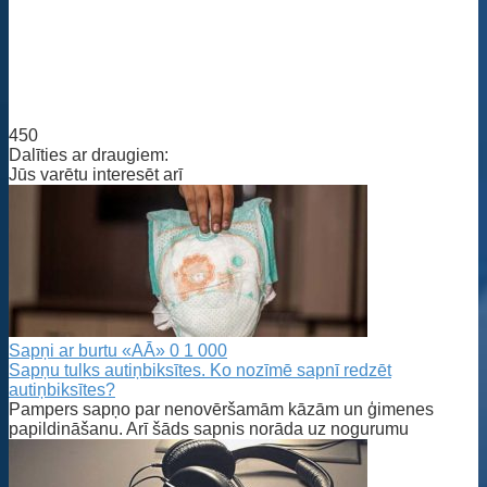
450
Dalīties ar draugiem:
Jūs varētu interesēt arī
Sapņi ar burtu «AĀ»
0
1 000
Sapņu tulks autiņbiksītes. Ko nozīmē sapnī redzēt
autiņbiksītes?
Pampers sapņo par nenovēršamām kāzām un ģimenes
papildināšanu. Arī šāds sapnis norāda uz nogurumu