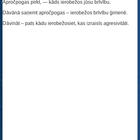
Apročpogas pirkt, — kāds ierobežos jūsu brīvību.
Dāvānā saņemt apročpogas – ierobežos brīvību ģimenē.
Dāvināt – pats kādu ierobežosiet, kas izraisīs agresivitāti.