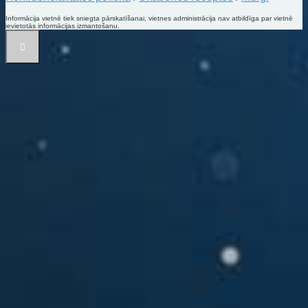
Informācija vietnē tiek sniegta pārskatīšanai, vietnes administrācija nav atbildīga par vietnē
ievietotās informācijas izmantošanu.