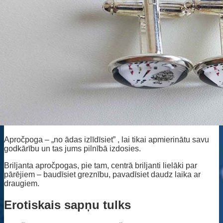
Apročpoga – „no ādas izlīdīsiet” , lai tikai apmierinātu savu
godkārību un tas jums pilnībā izdosies.
Briljanta apročpogas, pie tam, centrā briljanti lielāki par
pārējiem – baudīsiet greznību, pavadīsiet daudz laika ar
draugiem.
Erotiskais sapņu tulks