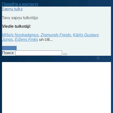
Перейти к контенту
Sapņu tulks
Tavu sapņu tulkotājs
Viedie tulkotāji:
Mišels Nostradamus
,
Zigmunds Freids
,
Kārlis Gustavs
Jungs
,
Eižens Finks
un citi...
Kontakti
Поиск: