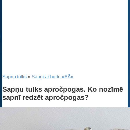
Sapņu tulks
»
Sapņi ar burtu «AĀ»
Sapņu tulks apročpogas. Ko nozīmē
sapnī redzēt apročpogas?