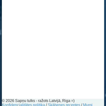
© 2026 Sapņu tulks - ražots Latvijā, Riga =)
Konfidencialitātes politika
/
Skābenes receptes
/
Murgi