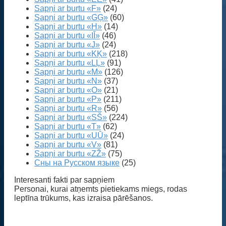
Sapņi ar burtu «F»
(24)
Sapņi ar burtu «GĢ»
(60)
Sapņi ar burtu «H»
(14)
Sapņi ar burtu «IĪ»
(46)
Sapņi ar burtu «J»
(24)
Sapņi ar burtu «KĶ»
(218)
Sapņi ar burtu «LĻ»
(91)
Sapņi ar burtu «M»
(126)
Sapņi ar burtu «N»
(37)
Sapņi ar burtu «O»
(21)
Sapņi ar burtu «P»
(211)
Sapņi ar burtu «R»
(56)
Sapņi ar burtu «SŠ»
(224)
Sapņi ar burtu «T»
(62)
Sapņi ar burtu «UŪ»
(24)
Sapņi ar burtu «V»
(81)
Sapņi ar burtu «ZŽ»
(75)
Сны на Русском языке
(25)
Interesanti fakti par sapņiem
Personai, kurai atņemts pietiekams miegs, rodas
leptīna trūkums, kas izraisa pārēšanos.