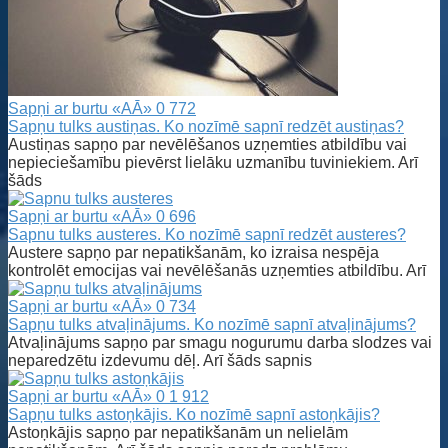
Sapņi ar burtu «AĀ»
0
772
Sapņu tulks austiņas. Ko nozīmē sapnī redzēt austiņas?
Austiņas sapņo par nevēlēšanos uzņemties atbildību vai
nepieciešamību pievērst lielāku uzmanību tuviniekiem. Arī
šāds
Sapņi ar burtu «AĀ»
0
696
Sapnu tulks austeres. Ko nozīmē sapnī redzēt austeres?
Austere sapņo par nepatikšanām, ko izraisa nespēja
kontrolēt emocijas vai nevēlēšanās uzņemties atbildību. Arī
Sapņi ar burtu «AĀ»
0
734
Sapņu tulks atvaļinājums. Ko nozīmē sapnī atvaļinājums?
Atvaļinājums sapņo par smagu nogurumu darba slodzes vai
neparedzētu izdevumu dēļ. Arī šāds sapnis
Sapņi ar burtu «AĀ»
0
1 912
Sapņu tulks astoņkājis. Ko nozīmē sapnī astoņkājis?
Astoņkājis sapņo par nepatikšanām un nelielām