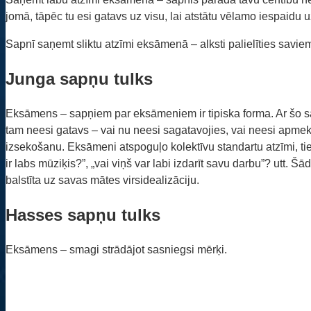
jomā, tāpēc tu esi gatavs uz visu, lai atstātu vēlamo iespaidu 
Sapnī saņemt sliktu atzīmi eksāmenā – alksti palielīties sav
Junga sapņu tulks
Eksāmens – sapņiem par eksāmeniem ir tipiska forma. Ar šo sap
tam neesi gatavs – vai nu neesi sagatavojies, vai neesi apmeklēj
izsekošanu. Eksāmeni atspoguļo kolektīvu standartu atzīmi, tie
ir labs mūziķis?”, „vai viņš var labi izdarīt savu darbu”? utt. 
balstīta uz savas mātes virsidealizāciju.
Hasses sapņu tulks
Eksāmens – smagi strādājot sasniegsi mērķi.