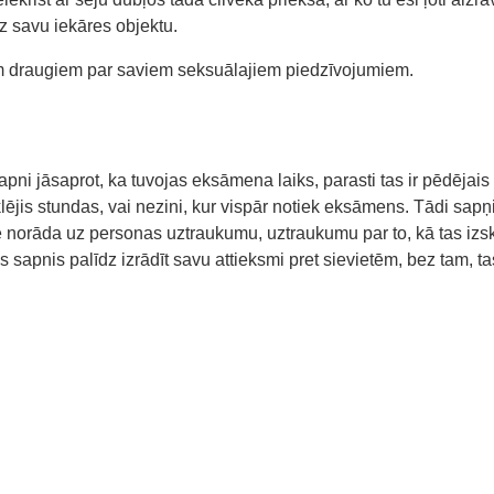
uz savu iekāres objektu.
iem draugiem par saviem seksuālajiem piedzīvojumiem.
ni jāsaprot, ka tuvojas eksāmena laiks, parasti tas ir pēdējai
is stundas, vai nezini, kur vispār notiek eksāmens. Tādi sapņi ir
 norāda uz personas uztraukumu, uztraukumu par to, kā tas izskat
Šāds sapnis palīdz izrādīt savu attieksmi pret sievietēm, bez tam,