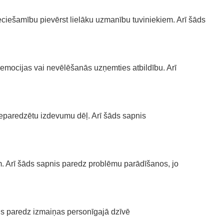
ciešamību pievērst lielāku uzmanību tuviniekiem. Arī šāds
emocijas vai nevēlēšanās uzņemties atbildību. Arī
paredzētu izdevumu dēļ. Arī šāds sapnis
 Arī šāds sapnis paredz problēmu parādīšanos, jo
is paredz izmaiņas personīgajā dzīvē