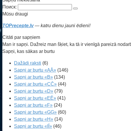
Поиск:
Mūsu draugi
TOPrecepte.lv
— katru dienu jauni ēdieni!
Citāti par sapņiem
Man ir sapņi. Dažreiz man šķiet, ka tā ir vienīgā pareizā noda
Sapņi, kas sākas ar burtu
Dažādi raksti
(6)
Sapņi ar burtu «AĀ»
(146)
Sapņi ar burtu «B»
(134)
Sapņi ar burtu «CČ»
(44)
Sapņi ar burtu «D»
(79)
Sapņi ar burtu «EĒ»
(41)
Sapņi ar burtu «F»
(24)
Sapņi ar burtu «GĢ»
(60)
Sapņi ar burtu «H»
(14)
Sapņi ar burtu «IĪ»
(46)