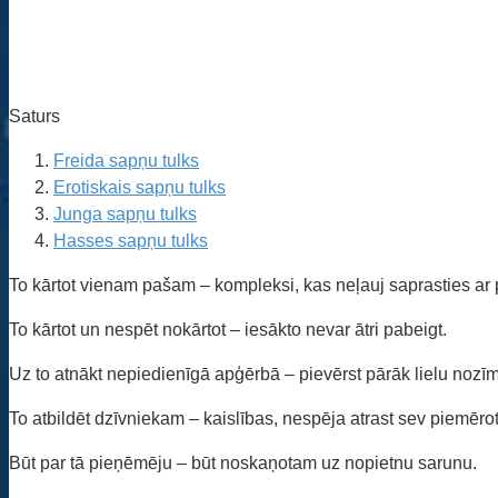
Saturs
Freida sapņu tulks
Erotiskais sapņu tulks
Junga sapņu tulks
Hasses sapņu tulks
To kārtot vienam pašam – kompleksi, kas neļauj saprasties ar 
To kārtot un nespēt nokārtot – iesākto nevar ātri pabeigt.
Uz to atnākt nepiedienīgā apģērbā – pievērst pārāk lielu noz
To atbildēt dzīvniekam – kaislības, nespēja atrast sev piemērot
Būt par tā pieņēmēju – būt noskaņotam uz nopietnu sarunu.