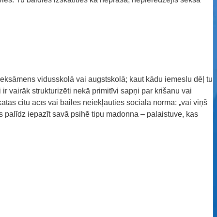
s eksāmens vidusskolā vai augstskolā; kaut kādu iemeslu dēļ tu
 vairāk strukturizēti nekā primitīvi sapņi par krišanu vai
ās citu acīs vai bailes neiekļauties sociālā normā: „vai viņš
 tas palīdz iepazīt savā psihē tipu madonna – palaistuve, kas