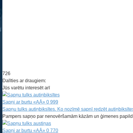
726
Dalīties ar draugiem:
Jūs varētu interesēt arī
Sapņi ar burtu «AĀ»
0
999
Sapņu tulks autiņbiksītes. Ko nozīmē sapnī redzēt autiņbiksīte
Pampers sapņo par nenovēršamām kāzām un ģimenes papildi
Sapņi ar burtu «AĀ»
0
770