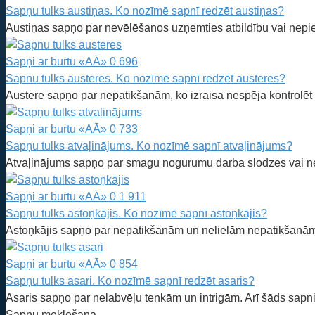
Sapņu tulks austiņas. Ko nozīmē sapnī redzēt austiņas?
Austiņas sapņo par nevēlēšanos uzņemties atbildību vai nepie
Sapņi ar burtu «AĀ»
0
696
Sapnu tulks austeres. Ko nozīmē sapnī redzēt austeres?
Austere sapņo par nepatikšanām, ko izraisa nespēja kontrolēt 
Sapņi ar burtu «AĀ»
0
733
Sapņu tulks atvaļinājums. Ko nozīmē sapnī atvaļinājums?
Atvaļinājums sapņo par smagu nogurumu darba slodzes vai ne
Sapņi ar burtu «AĀ»
0
1 911
Sapņu tulks astoņkājis. Ko nozīmē sapnī astoņkājis?
Astoņkājis sapņo par nepatikšanām un nelielām nepatikšanām.
Sapņi ar burtu «AĀ»
0
854
Sapņu tulks asari. Ko nozīmē sapnī redzēt asaris?
Asaris sapņo par nelabvēļu tenkām un intrigām. Arī šāds sapn
Sapņu meklēšana