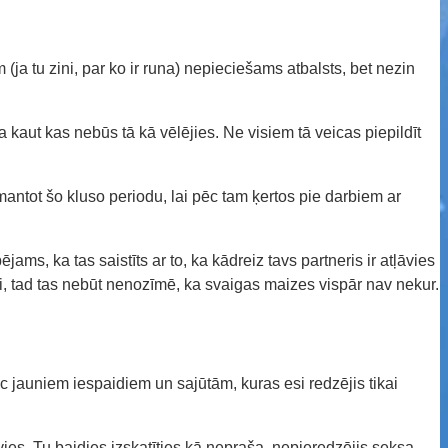
ja tu zini, par ko ir runa) nepieciešams atbalsts, bet nezin
a kaut kas nebūs tā kā vēlējies. Ne visiem tā veicas piepildīt
antot šo kluso periodu, lai pēc tam ķertos pie darbiem ar
ams, ka tas saistīts ar to, ka kādreiz tavs partneris ir atļāvies
izi, tad tas nebūt nenozīmē, ka svaigas maizes vispār nav nekur.
c jauniem iespaidiem un sajūtām, kuras esi redzējis tikai
vies. Tu baidies izskatīties kā nepraša, nepieredzējis seksa