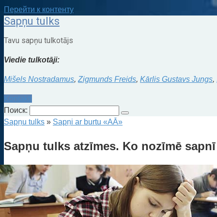
Перейти к контенту
Sapņu tulks
Tavu sapņu tulkotājs
Viedie tulkotāji:
Mišels Nostradamus
,
Zigmunds Freids
,
Kārlis Gustavs Jungs
,
Kontakti
Поиск:
Sapņu tulks
»
Sapņi ar burtu «AĀ»
Sapņu tulks atzīmes. Ko nozīmē sapnī