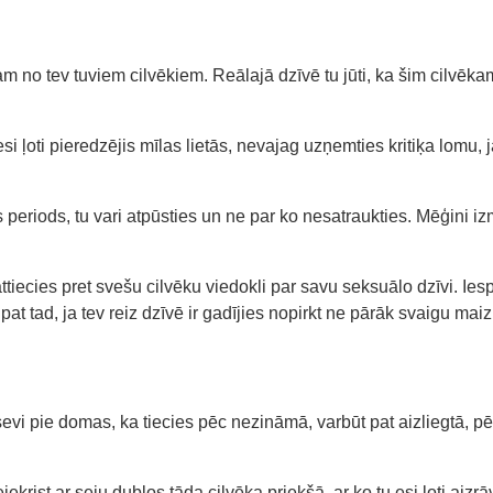
no tev tuviem cilvēkiem. Reālajā dzīvē tu jūti, ka šim cilvēkam (
 ļoti pieredzējis mīlas lietās, nevajag uzņemties kritiķa lomu, j
eriods, tu vari atpūsties un ne par ko nesatraukties. Mēģini izm
iecies pret svešu cilvēku viedokli par savu seksuālo dzīvi. Iespēj
 pat tad, ja tev reiz dzīvē ir gadījies nopirkt ne pārāk svaigu ma
evi pie domas, ka tiecies pēc nezināmā, varbūt pat aizliegtā, pē
ist ar seju dubļos tāda cilvēka priekšā, ar ko tu esi ļoti aizrā