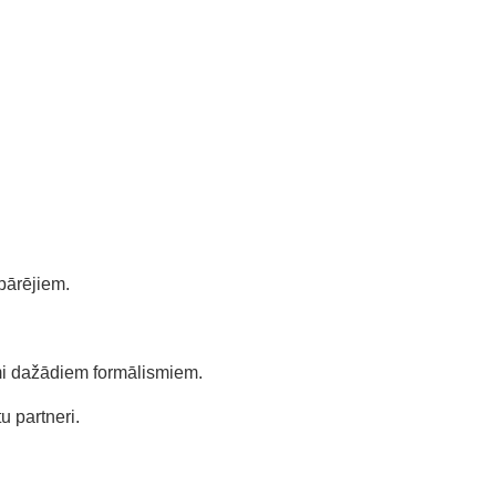
pārējiem.
īmi dažādiem formālismiem.
u partneri.