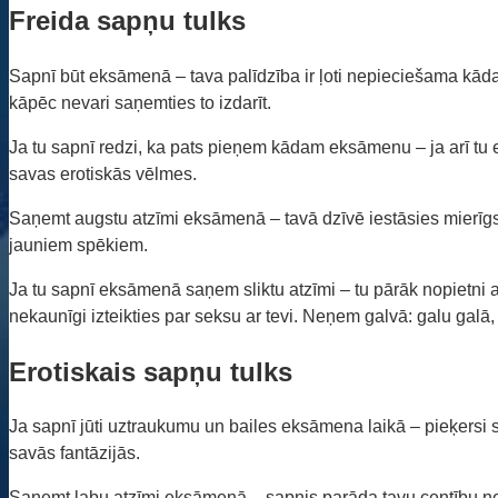
Freida sapņu tulks
Sapnī būt eksāmenā – tava palīdzība ir ļoti nepieciešama kādam 
kāpēc nevari saņemties to izdarīt.
Ja tu sapnī redzi, ka pats pieņem kādam eksāmenu – ja arī tu esi
savas erotiskās vēlmes.
Saņemt augstu atzīmi eksāmenā – tavā dzīvē iestāsies mierīgs p
jauniem spēkiem.
Ja tu sapnī eksāmenā saņem sliktu atzīmi – tu pārāk nopietni att
nekaunīgi izteikties par seksu ar tevi. Neņem galvā: galu galā,
Erotiskais sapņu tulks
Ja sapnī jūti uztraukumu un bailes eksāmena laikā – pieķersi s
savās fantāzijās.
Saņemt labu atzīmi eksāmenā – sapnis parāda tavu centību neiekr