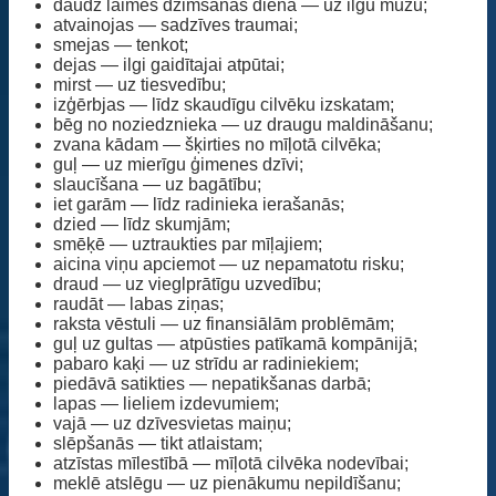
daudz laimes dzimšanas dienā — uz ilgu mūžu;
atvainojas — sadzīves traumai;
smejas — tenkot;
dejas — ilgi gaidītajai atpūtai;
mirst — uz tiesvedību;
izģērbjas — līdz skaudīgu cilvēku izskatam;
bēg no noziedznieka — uz draugu maldināšanu;
zvana kādam — šķirties no mīļotā cilvēka;
guļ — uz mierīgu ģimenes dzīvi;
slaucīšana — uz bagātību;
iet garām — līdz radinieka ierašanās;
dzied — līdz skumjām;
smēķē — uztraukties par mīļajiem;
aicina viņu apciemot — uz nepamatotu risku;
draud — uz vieglprātīgu uzvedību;
raudāt — labas ziņas;
raksta vēstuli — uz finansiālām problēmām;
guļ uz gultas — atpūsties patīkamā kompānijā;
pabaro kaķi — uz strīdu ar radiniekiem;
piedāvā satikties — nepatikšanas darbā;
lapas — lieliem izdevumiem;
vajā — uz dzīvesvietas maiņu;
slēpšanās — tikt atlaistam;
atzīstas mīlestībā — mīļotā cilvēka nodevībai;
meklē atslēgu — uz pienākumu nepildīšanu;