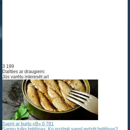
3 199
Dalīties ar draugiem:
Jūs varētu interesēt arī
Sapņi ar burtu «B»
0
781
Sapņu tulks brētliņas. Ko nozīmē sapnī redzēt brētliņas?