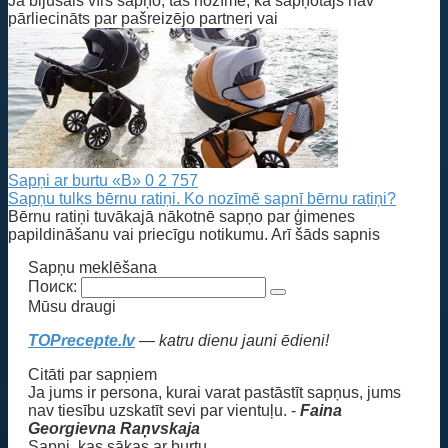
Ja bijušais vīrs sapņo, tas nozīmē, ka sapņotājs nav
pārliecināts par pašreizējo partneri vai
Sapņi ar burtu «B»
0
2 757
Sapņu tulks bērnu ratiņi. Ko nozīmē sapnī bērnu ratiņi?
Bērnu ratiņi tuvākajā nākotnē sapņo par ģimenes
papildināšanu vai priecīgu notikumu. Arī šāds sapnis
Sapņu meklēšana
Поиск:
Mūsu draugi
TOPrecepte.lv
— katru dienu jauni ēdieni!
Citāti par sapņiem
Ja jums ir persona, kurai varat pastāstīt sapņus, jums
nav tiesību uzskatīt sevi par vientuļu. -
Faina
Georgievna Raņvskaja
Sapņi, kas sākas ar burtu