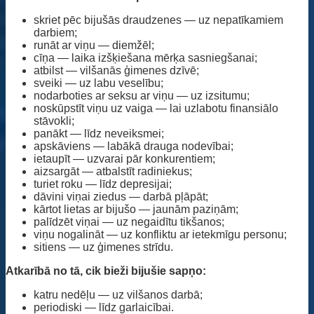
skriet pēc bijušās draudzenes — uz nepatīkamiem
darbiem;
runāt ar viņu — diemžēl;
cīņa — laika izšķiešana mērķa sasniegšanai;
atbilst — vilšanās ģimenes dzīvē;
sveiki — uz labu veselību;
nodarboties ar seksu ar viņu — uz izsitumu;
noskūpstīt viņu uz vaiga — lai uzlabotu finansiālo
stāvokli;
panākt — līdz neveiksmei;
apskāviens — labākā drauga nodevībai;
ietaupīt — uzvarai pār konkurentiem;
aizsargāt — atbalstīt radiniekus;
turiet roku — līdz depresijai;
dāvini viņai ziedus — darbā pļāpāt;
kārtot lietas ar bijušo — jaunām paziņām;
palīdzēt viņai — uz negaidītu tikšanos;
viņu nogalināt — uz konfliktu ar ietekmīgu personu;
sitiens — uz ģimenes strīdu.
Atkarībā no tā, cik bieži bijušie sapņo:
katru nedēļu — uz vilšanos darbā;
periodiski — līdz garlaicībai.