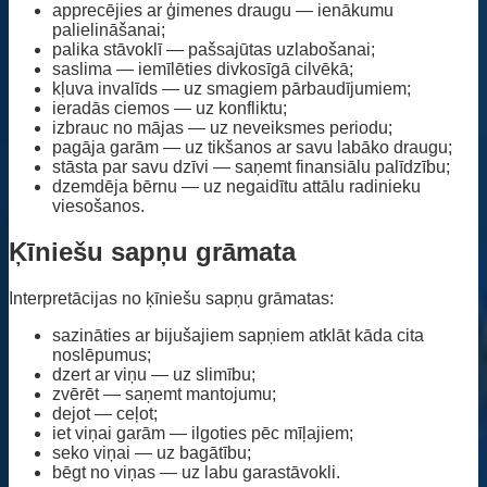
apprecējies ar ģimenes draugu — ienākumu
palielināšanai;
palika stāvoklī — pašsajūtas uzlabošanai;
saslima — iemīlēties divkosīgā cilvēkā;
kļuva invalīds — uz smagiem pārbaudījumiem;
ieradās ciemos — uz konfliktu;
izbrauc no mājas — uz neveiksmes periodu;
pagāja garām — uz tikšanos ar savu labāko draugu;
stāsta par savu dzīvi — saņemt finansiālu palīdzību;
dzemdēja bērnu — uz negaidītu attālu radinieku
viesošanos.
Ķīniešu sapņu grāmata
Interpretācijas no ķīniešu sapņu grāmatas:
sazināties ar bijušajiem sapņiem atklāt kāda cita
noslēpumus;
dzert ar viņu — uz slimību;
zvērēt — saņemt mantojumu;
dejot — ceļot;
iet viņai garām — ilgoties pēc mīļajiem;
seko viņai — uz bagātību;
bēgt no viņas — uz labu garastāvokli.