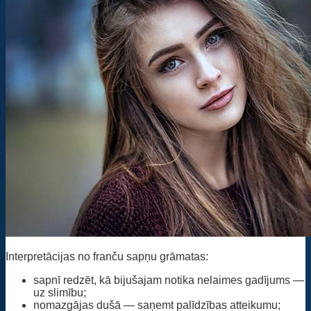
Interpretācijas no franču sapņu grāmatas:
sapnī redzēt, kā bijušajam notika nelaimes gadījums —
uz slimību;
nomazgājas dušā — saņemt palīdzības atteikumu;