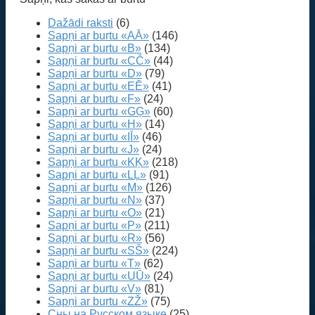
Dažādi raksti
(6)
Sapņi ar burtu «AĀ»
(146)
Sapņi ar burtu «B»
(134)
Sapņi ar burtu «CČ»
(44)
Sapņi ar burtu «D»
(79)
Sapņi ar burtu «EĒ»
(41)
Sapņi ar burtu «F»
(24)
Sapņi ar burtu «GĢ»
(60)
Sapņi ar burtu «H»
(14)
Sapņi ar burtu «IĪ»
(46)
Sapņi ar burtu «J»
(24)
Sapņi ar burtu «KĶ»
(218)
Sapņi ar burtu «LĻ»
(91)
Sapņi ar burtu «M»
(126)
Sapņi ar burtu «N»
(37)
Sapņi ar burtu «O»
(21)
Sapņi ar burtu «P»
(211)
Sapņi ar burtu «R»
(56)
Sapņi ar burtu «SŠ»
(224)
Sapņi ar burtu «T»
(62)
Sapņi ar burtu «UŪ»
(24)
Sapņi ar burtu «V»
(81)
Sapņi ar burtu «ZŽ»
(75)
Сны на Русском языке
(25)