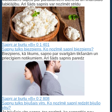
labklājību. Arī šāds sapnis var nozīmēt strīdu
Sapņi ar burtu «B»
0
1 401
Sapņu tulks biezpiens. Ko nozīmē sapnī biezpiens?
Biezpiens, kā likums, sapņo par svarīgām tikšanām un
priecīgiem notikumiem. Arī šāds sapnis paredz
Sapņi ar burtu «B»
0
2 808
Sapņu tulks bijušais vīrs. Ko nozīmē sapnī redzēt bijušo
vīru?