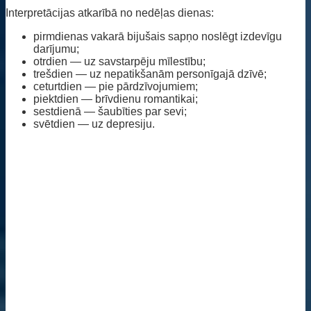
Interpretācijas atkarībā no nedēļas dienas:
pirmdienas vakarā bijušais sapņo noslēgt izdevīgu
darījumu;
otrdien — uz savstarpēju mīlestību;
trešdien — uz nepatikšanām personīgajā dzīvē;
ceturtdien — pie pārdzīvojumiem;
piektdien — brīvdienu romantikai;
sestdienā — šaubīties par sevi;
svētdien — uz depresiju.