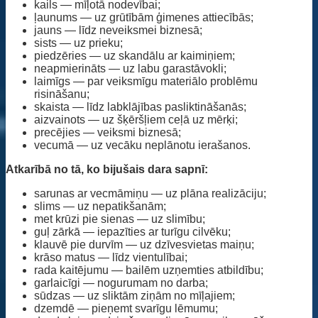
kails — mīļotā nodevībai;
ļaunums — uz grūtībām ģimenes attiecībās;
jauns — līdz neveiksmei biznesā;
sists — uz prieku;
piedzēries — uz skandālu ar kaimiņiem;
neapmierināts — uz labu garastāvokli;
laimīgs — par veiksmīgu materiālo problēmu
risināšanu;
skaista — līdz labklājības pasliktināšanās;
aizvainots — uz šķēršļiem ceļā uz mērķi;
precējies — veiksmi biznesā;
vecumā — uz vecāku neplānotu ierašanos.
Atkarībā no tā, ko bijušais dara sapnī:
sarunas ar vecmāmiņu — uz plāna realizāciju;
slims — uz nepatikšanām;
met krūzi pie sienas — uz slimību;
guļ zārkā — iepazīties ar turīgu cilvēku;
klauvē pie durvīm — uz dzīvesvietas maiņu;
krāso matus — līdz vientulībai;
rada kaitējumu — bailēm uzņemties atbildību;
garlaicīgi — nogurumam no darba;
sūdzas — uz sliktām ziņām no mīļajiem;
dzemdē — pieņemt svarīgu lēmumu;