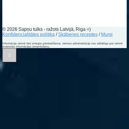
© 2026 Sapņu tulks - ražots Latvijā, Riga =)
Konfidencialitātes politika
/
Skābenes receptes
/
Murgi
Informācija vietnē tiek sniegta pārskatīšanai, vietnes administrācija nav atbildīga par vietnē
ievietotās informācijas izmantošanu.