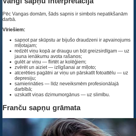
Vangi sapņu interpretācija
Pēc Vangas domām, šāds sapnis ir simbols nepatikšanām
darbā.
Vīriešiem:
sapņot par skūpstu ar bijušo draudzeni ir apvainojums
mīļotajam;
redzēt viņu kopā ar draugu un būt greizsirdīgam — uz
jauna ienākumu avota rašanos;
gulēt ar viņu — flirtēt ar kolēģiem;
zvērēt un aiziet — izlīgšanai ar mīļoto;
atcerēties pagātni ar viņu un pārskatīt fotoattēlu — uz
depresiju;
samierināties — līdz neveiksmēm profesionālajā
darbībā;
uzskatīt viņas dzimumorgānus — uz slimību.
Franču sapņu grāmata