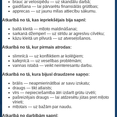
brauc ar velosipēdu — uz skandālu darbā;
gaidīšana — lai pārvarētu finansiālās grūtības;
apprecas — uz jaunu mīlas attiecību sākumu.
Atkarībā no tā, kas iepriekšējais bija sapnī:
baltā kleitā — mīļoto maldināšanai;
sarkanā džemperī — uz strīdu ar agresīvu cilvēku;
kāzu kleitā un plīvurā — uz atveseļošanos.
Atkarībā no tā, kur pirmais atrodas:
slimnīcā — uz konfliktiem ar kolēģiem;
kafejnīcā — uz veselības problēmām;
vannas istabā — veikt neinteresantu darbu.
Atkarībā no tā, kura bijusī draudzene sapņo:
brālis — neapmierinātībai ar savu izskatu;
draugs — tikt atlaists;
vīrs — nepieciešamība ātri izdarīt grūtu izvēli;
pašreizējais draugs — lai atdzesētu jūtas pret mīļoto
vīrieti;
mīļotais — uz bažām par naudu.
Atkarībā no darbībām sapnī: