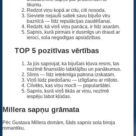
likumu.
Redzot viņu kopā ar citu, citi nosoda.
Sieviete nejauši satiek savu bijušo vīru
baznīcā — līdz reputācijas zaudēšanai.
Redzēt, kā viņš viņu panāca, ir līdz asarām.
Sapnis, kurā pirmais ir dusmīgs un draud ar
ieroci, sola negodīgas apsūdzības.
TOP 5 pozitīvas vērtības
Ja jūs sapņojat, ka bijušais kļuva resns, tas
nozīmē finansiālo labklājību un panākumus.
Slims — līdz ietekmīga patrona izskatam.
Viņš lūdz piedošanu — izlīgšanu ar mīļoto.
Cilvēks, kas viņu mocīt — popularitātei.
Sapnis, kurā viņš tikās ar viņu, nozīmē
iespēju labot kļūdas.
Millera sapņu grāmata
Pēc Gustava Millera domām, šāds sapnis sola biroja
romantiku.