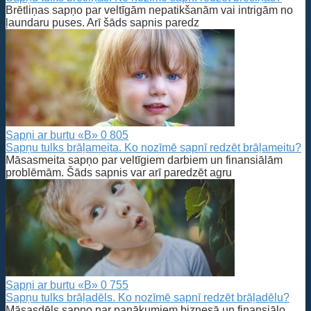
Brētliņas sapņo par veltīgām nepatikšanām vai intrigām no
ļaundaru puses. Arī šāds sapnis paredz
Sapņi ar burtu «B»
0
805
Sapņu tulks brāļameita. Ko nozīmē sapnī redzēt brāļameitu?
Māsasmeita sapņo par veltīgiem darbiem un finansiālām
problēmām. Šāds sapnis var arī paredzēt agru
Sapņi ar burtu «B»
0
755
Sapņu tulks brāļadēls. Ko nozīmē sapnī redzēt brāļadēlu?
Māsasdēls sapņo par panākumiem biznesā un finansiālo