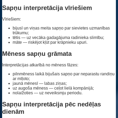
Sapņu interpretācija vīriešiem
Vīriešiem:
bijusī un viņas meita sapņo par sievietes uzmanības
trūkumu;
tētis — uz vecāka gadagājuma radinieka slimību;
māte — riskējot kļūt par krāpnieku upuri.
Mēness sapņu grāmata
Interpretācijas atkarībā no mēness fāzes:
pilnmēness laikā bijušais sapņo par neparastu randiņu
ar mīļoto;
jaunā mēnesī — labas ziņas;
uz augoša mēness — ceļot lielā kompānijā;
nolaižoties — uz neveiksmju periodu.
Sapņu interpretācija pēc nedēļas
dienām