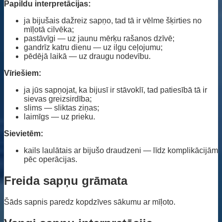
Papildu interpretācijas:
ja bijušais dažreiz sapņo, tad tā ir vēlme šķirties no
mīļotā cilvēka;
pastāvīgi — uz jaunu mērķu rašanos dzīvē;
gandrīz katru dienu — uz ilgu ceļojumu;
pēdējā laikā — uz draugu nodevību.
Vīriešiem:
ja jūs sapņojat, ka bijusī ir stāvoklī, tad patiesībā tā ir
sievas greizsirdība;
slims — sliktas ziņas;
laimīgs — uz prieku.
Sievietēm:
kails laulātais ar bijušo draudzeni — līdz komplikācijām
pēc operācijas.
Freida sapņu grāmata
Šāds sapnis paredz kopdzīves sākumu ar mīļoto.