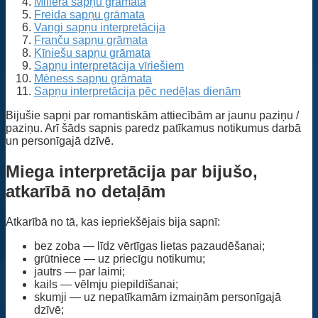
Millera sapņu grāmata
Freida sapņu grāmata
Vangi sapņu interpretācija
Franču sapņu grāmata
Ķīniešu sapņu grāmata
Sapņu interpretācija vīriešiem
Mēness sapņu grāmata
Sapņu interpretācija pēc nedēļas dienām
Bijušie sapņi par romantiskām attiecībām ar jaunu paziņu /
paziņu. Arī šāds sapnis paredz patīkamus notikumus darbā
un personīgajā dzīvē.
Miega interpretācija par bijušo,
atkarībā no detaļām
Atkarībā no tā, kas iepriekšējais bija sapnī:
bez zoba — līdz vērtīgas lietas pazaudēšanai;
grūtniece — uz priecīgu notikumu;
jautrs — par laimi;
kails — vēlmju piepildīšanai;
skumji — uz nepatīkamām izmaiņām personīgajā
dzīvē;