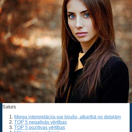
Saturs
Miega interpretācija par bijušo, atkarībā no detaļām
TOP 5 negatīvās vērtības
TOP 5 pozitīvas vērtības