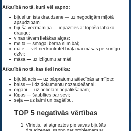
Atkarībā no tā, kurš vēl sapņo:
bijusī un īsta draudzene — uz negodīgām mīļotā
apsūdzībām;
bijušā vecmāmiņa — iepazīties ar topošo labāko
draugu;
viņas tēvam lielākas algas;
meita — smagai bērna slimībai;
māte — vēlmei kontrolēt brāļa vai māsas personīgo
dzīvi;
māsa — uz izlīgumu ar māti.
Atkarībā no tā, kas tieši notika:
bijušā acis — uz pārpratumu attiecībās ar mīļoto;
balss — līdz dokumentu nozaudēšanai;
orgāni — uz nelielām nepatikšanām;
lūpas — šaubīties par sevi;
seja — uz laimi un bagātību.
TOP 5 negatīvās vērtības
Vīrietis, lai atgrieztos pie savas bijušās
draudzenes, sapņo par problēmām ar