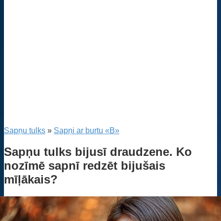
Sapņu tulks
»
Sapņi ar burtu «B»
Sapņu tulks bijusī draudzene. Ko
nozīmē sapnī redzēt bijušais
mīļākais?