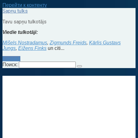
Перейти к контенту
Sapņu tulks
Tavu sapņu tulkotājs
Viedie tulkotāji:
Mišels Nostradamus
,
Zigmunds Freids
,
Kārlis Gustavs
Jungs
,
Eižens Finks
un citi...
Kontakti
Поиск: