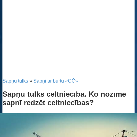
Sapņu tulks
»
Sapņi ar burtu «CČ»
Sapņu tulks celtniecība. Ko nozīmē
sapnī redzēt celtniecības?