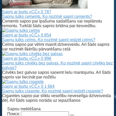
Sapņi ar burtu «CČ»
0
787
Sapnu tulks cements. Ko nozīmē sapnī cements?
Cements sapņo par īpašuma sadalīšanu vai neplānotu
remontu. Turklāt šāds sapnis brīdina par tiesvedību.
Sapņi ar burtu «CČ»
0
854
Sapņu tulks celms. Ko nozīmē sapnī redzēt celms?
Celms sapņo par vēlmi mainīt dzīvesveidu. Arī šāds sapnis
var nozīmēt šķēršļu pārvarēšanu ceļā
Sapņi ar burtu «CČ»
0
996
Sapņu tulks cilvēks bez galvas. Ko nozīmē sapnī cilvēks bez
galvas?
Cilvēks bez galvas sapņo saņemt lielu mantojumu. Arī šāds
sapnis var liecināt par nožēlu
Sapņi ar burtu «CČ»
0
1 664
Sapņu tulks cigarete. Ko nozīmē sapnī redzēt cigarete?
Cigaretes sapņo par sliktu veselību neveselīga dzīvesveida
dēļ. Arī šāds sapnis norāda uz iepazīšanos
Sapņu meklēšana
Поиск: