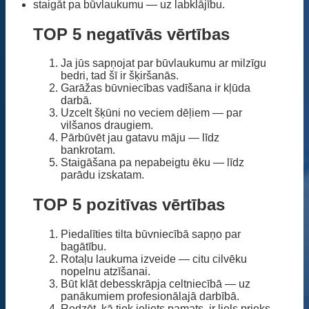
staigāt pa būvlaukumu — uz labklājību.
TOP 5 negatīvās vērtības
Ja jūs sapņojat par būvlaukumu ar milzīgu
bedri, tad šī ir šķiršanās.
Garāžas būvniecības vadīšana ir kļūda
darbā.
Uzcelt šķūni no veciem dēļiem — par
vilšanos draugiem.
Pārbūvēt jau gatavu māju — līdz
bankrotam.
Staigāšana pa nepabeigtu ēku — līdz
parādu izskatam.
TOP 5 pozitīvas vērtības
Piedalīties tilta būvniecībā sapņo par
bagātību.
Rotaļu laukuma izveide — citu cilvēku
nopelnu atzīšanai.
Būt klāt debesskrāpja celtniecībā — uz
panākumiem profesionālajā darbībā.
Redzēt, kā tiek ieliets pamats, ir liels prieks.