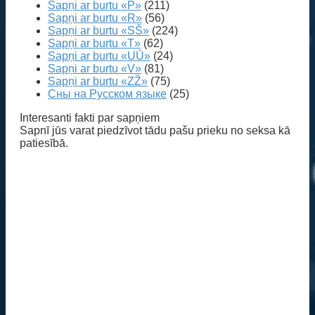
Sapņi ar burtu «P»
(211)
Sapņi ar burtu «R»
(56)
Sapņi ar burtu «SŠ»
(224)
Sapņi ar burtu «T»
(62)
Sapņi ar burtu «UŪ»
(24)
Sapņi ar burtu «V»
(81)
Sapņi ar burtu «ZŽ»
(75)
Сны на Русском языке
(25)
Interesanti fakti par sapņiem
Sapnī jūs varat piedzīvot tādu pašu prieku no seksa kā
patiesībā.