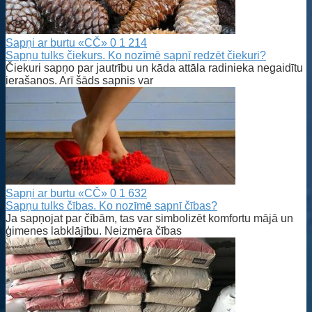
Sapņi ar burtu «CČ»
0
1 214
Sapņu tulks čiekurs. Ko nozīmē sapnī redzēt čiekuri?
Čiekuri sapņo par jautrību un kāda attāla radinieka negaidītu
ierašanos. Arī šāds sapnis var
Sapņi ar burtu «CČ»
0
1 632
Sapņu tulks čības. Ko nozīmē sapnī čības?
Ja sapņojat par čībām, tas var simbolizēt komfortu mājā un
ģimenes labklājību. Neizmēra čības