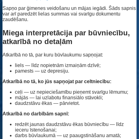
Sapņo par ģimenes veidošanu un mājas iegādi. Šāds sapnis
var arī paredzēt lielas summas vai svarīgu dokumentu
zaudēšanu.
Miega interpretācija par būvniecību,
atkarībā no detaļām
Atkarībā no tā, par kuru būvlaukumu sapņojat:
liels — līdz nopietnām izmaiņām dzīvē;
pamests — uz depresiju.
Atkarībā no tā, ko jūs sapņojat par celtniecību:
ceļi — uz nepieciešamību pieņemt svarīgu lēmumu;
mājās — lai uzlabotu finansiālo stāvokli;
daudzstāvu ēkas — pārvietot.
Atkarībā no darbībām sapnī:
redzēt jaunas daudzstāvu ēkas būvniecību — līdz
ieceru īstenošanai;
darbs būvlaukumā — uz paaugstināšanu amatā;