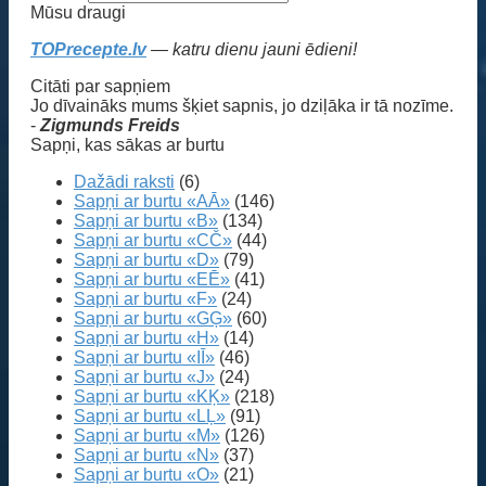
Mūsu draugi
TOPrecepte.lv
— katru dienu jauni ēdieni!
Citāti par sapņiem
Jo dīvaināks mums šķiet sapnis, jo dziļāka ir tā nozīme.
-
Zigmunds Freids
Sapņi, kas sākas ar burtu
Dažādi raksti
(6)
Sapņi ar burtu «AĀ»
(146)
Sapņi ar burtu «B»
(134)
Sapņi ar burtu «CČ»
(44)
Sapņi ar burtu «D»
(79)
Sapņi ar burtu «EĒ»
(41)
Sapņi ar burtu «F»
(24)
Sapņi ar burtu «GĢ»
(60)
Sapņi ar burtu «H»
(14)
Sapņi ar burtu «IĪ»
(46)
Sapņi ar burtu «J»
(24)
Sapņi ar burtu «KĶ»
(218)
Sapņi ar burtu «LĻ»
(91)
Sapņi ar burtu «M»
(126)
Sapņi ar burtu «N»
(37)
Sapņi ar burtu «O»
(21)