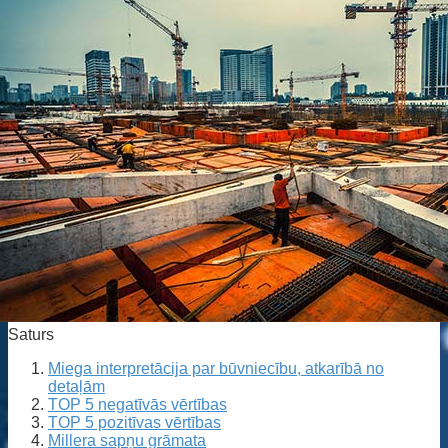
Saturs
Miega interpretācija par būvniecību, atkarībā no
detaļām
TOP 5 negatīvās vērtības
TOP 5 pozitīvas vērtības
Millera sapņu grāmata