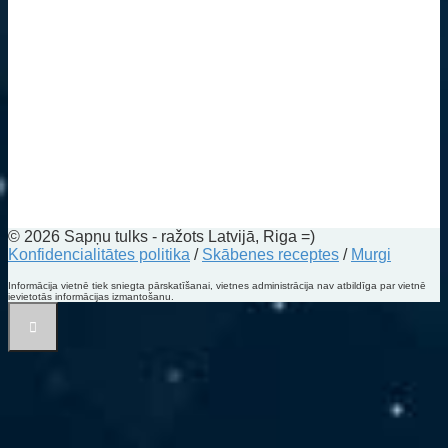
© 2026 Sapņu tulks - ražots Latvijā, Riga =)
Konfidencialitātes politika
/
Skābenes receptes
/
Murgi
Informācija vietnē tiek sniegta pārskatīšanai, vietnes administrācija nav atbildīga par vietnē
ievietotās informācijas izmantošanu.