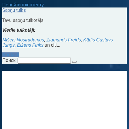
Перейти к контенту
Sapņu tulks
Tavu sapņu tulkotājs
Viedie tulkotāji:
Mišels Nostradamus
,
Zigmunds Freids
,
Kārlis Gustavs
Jungs
,
Eižens Finks
un citi...
Kontakti
Поиск: