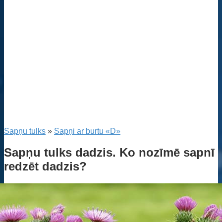
Sapņu tulks
»
Sapņi ar burtu «D»
Sapņu tulks dadzis. Ko nozīmē sapnī
redzēt dadzis?