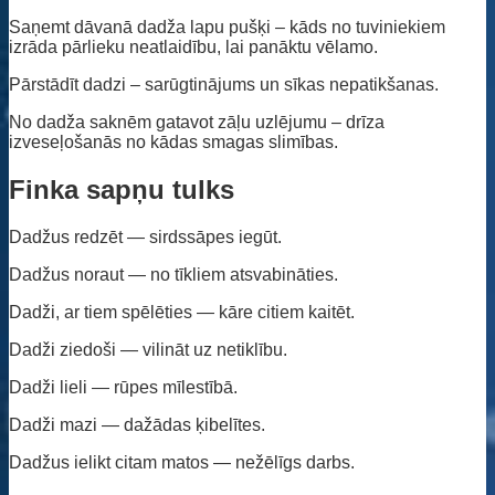
Saņemt dāvanā dadža lapu pušķi – kāds no tuviniekiem
izrāda pārlieku neatlaidību, lai panāktu vēlamo.
Pārstādīt dadzi – sarūgtinājums un sīkas nepatikšanas.
No dadža saknēm gatavot zāļu uzlējumu – drīza
izveseļošanās no kādas smagas slimības.
Finka sapņu tulks
Dadžus redzēt — sirdssāpes iegūt.
Dadžus noraut — no tīkliem atsvabināties.
Dadži, ar tiem spēlēties — kāre citiem kaitēt.
Dadži ziedoši — vilināt uz netiklību.
Dadži lieli — rūpes mīlestībā.
Dadži mazi — dažādas ķibelītes.
Dadžus ielikt citam matos — nežēlīgs darbs.