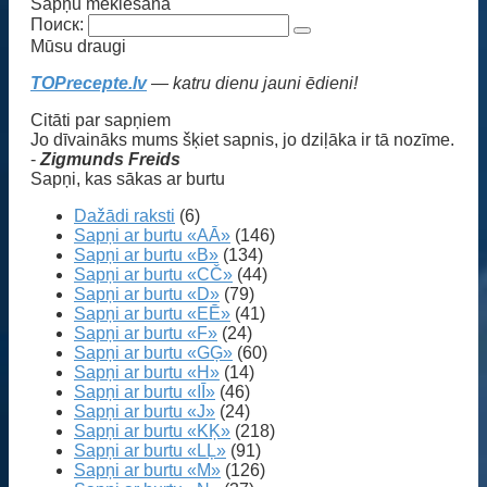
Sapņu meklēšana
Поиск:
Mūsu draugi
TOPrecepte.lv
— katru dienu jauni ēdieni!
Citāti par sapņiem
Jo dīvaināks mums šķiet sapnis, jo dziļāka ir tā nozīme.
-
Zigmunds Freids
Sapņi, kas sākas ar burtu
Dažādi raksti
(6)
Sapņi ar burtu «AĀ»
(146)
Sapņi ar burtu «B»
(134)
Sapņi ar burtu «CČ»
(44)
Sapņi ar burtu «D»
(79)
Sapņi ar burtu «EĒ»
(41)
Sapņi ar burtu «F»
(24)
Sapņi ar burtu «GĢ»
(60)
Sapņi ar burtu «H»
(14)
Sapņi ar burtu «IĪ»
(46)
Sapņi ar burtu «J»
(24)
Sapņi ar burtu «KĶ»
(218)
Sapņi ar burtu «LĻ»
(91)
Sapņi ar burtu «M»
(126)