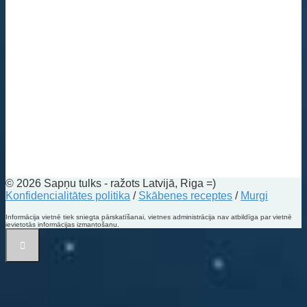
© 2026 Sapņu tulks - ražots Latvijā, Riga =)
Konfidencialitātes politika
/
Skābenes receptes
/
Murgi
Informācija vietnē tiek sniegta pārskatīšanai, vietnes administrācija nav atbildīga par vietnē
ievietotās informācijas izmantošanu.