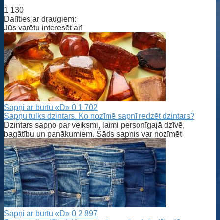
1 130
Dalīties ar draugiem:
Jūs varētu interesēt arī
Sapņi ar burtu «D»
0
1 702
Sapņu tulks dzintars. Ko nozīmē sapnī redzēt dzintars?
Dzintars sapņo par veiksmi, laimi personīgajā dzīvē,
bagātību un panākumiem. Šāds sapnis var nozīmēt
Sapņi ar burtu «D»
0
2 897