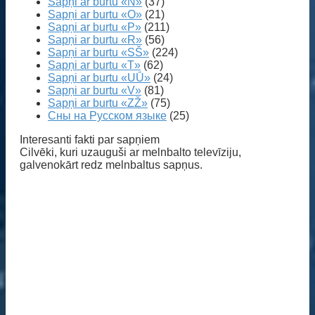
Sapņi ar burtu «N»
(37)
Sapņi ar burtu «O»
(21)
Sapņi ar burtu «P»
(211)
Sapņi ar burtu «R»
(56)
Sapņi ar burtu «SŠ»
(224)
Sapņi ar burtu «T»
(62)
Sapņi ar burtu «UŪ»
(24)
Sapņi ar burtu «V»
(81)
Sapņi ar burtu «ZŽ»
(75)
Сны на Русском языке
(25)
Interesanti fakti par sapņiem
Cilvēki, kuri uzauguši ar melnbalto televīziju,
galvenokārt redz melnbaltus sapņus.