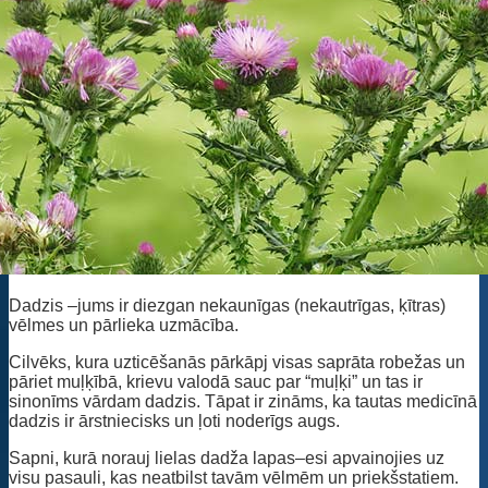
Dadzis –jums ir diezgan nekaunīgas (nekautrīgas, ķītras)
vēlmes un pārlieka uzmācība.
Cilvēks, kura uzticēšanās pārkāpj visas saprāta robežas un
pāriet muļķībā, krievu valodā sauc par “muļķi” un tas ir
sinonīms vārdam dadzis. Tāpat ir zināms, ka tautas medicīnā
dadzis ir ārstniecisks un ļoti noderīgs augs.
Sapni, kurā norauj lielas dadža lapas–esi apvainojies uz
visu pasauli, kas neatbilst tavām vēlmēm un priekšstatiem.