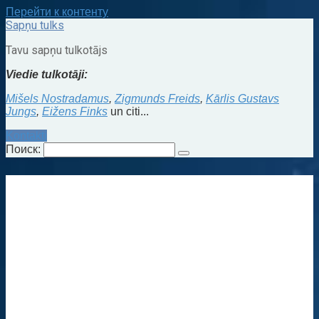
Перейти к контенту
Sapņu tulks
Tavu sapņu tulkotājs
Viedie tulkotāji:
Mišels Nostradamus
,
Zigmunds Freids
,
Kārlis Gustavs
Jungs
,
Eižens Finks
un citi...
Kontakti
Поиск: