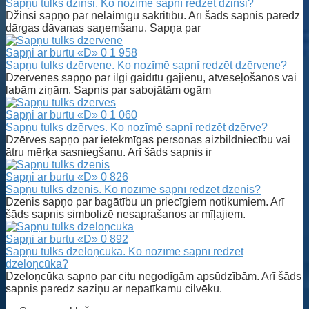
Sapņu tulks džinsi. Ko nozīmē sapnī redzēt džinsi?
Džinsi sapņo par nelaimīgu sakritību. Arī šāds sapnis paredz
dārgas dāvanas saņemšanu. Sapņa par
Sapņi ar burtu «D»
0
1 958
Sapņu tulks dzērvene. Ko nozīmē sapnī redzēt dzērvene?
Dzērvenes sapņo par ilgi gaidītu gājienu, atveseļošanos vai
labām ziņām. Sapnis par sabojātām ogām
Sapņi ar burtu «D»
0
1 060
Sapņu tulks dzērves. Ko nozīmē sapnī redzēt dzērve?
Dzērves sapņo par ietekmīgas personas aizbildniecību vai
ātru mērķa sasniegšanu. Arī šāds sapnis ir
Sapņi ar burtu «D»
0
826
Sapņu tulks dzenis. Ko nozīmē sapnī redzēt dzenis?
Dzenis sapņo par bagātību un priecīgiem notikumiem. Arī
šāds sapnis simbolizē nesaprašanos ar mīļajiem.
Sapņi ar burtu «D»
0
892
Sapņu tulks dzeloņcūka. Ko nozīmē sapnī redzēt
dzeloņcūka?
Dzeloņcūka sapņo par citu negodīgām apsūdzībām. Arī šāds
sapnis paredz saziņu ar nepatīkamu cilvēku.