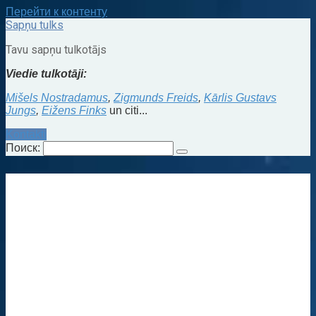
Перейти к контенту
Sapņu tulks
Tavu sapņu tulkotājs
Viedie tulkotāji:
Mišels Nostradamus
,
Zigmunds Freids
,
Kārlis Gustavs
Jungs
,
Eižens Finks
un citi...
Kontakti
Поиск: