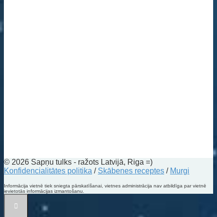
© 2026 Sapņu tulks - ražots Latvijā, Riga =)
Konfidencialitātes politika
/
Skābenes receptes
/
Murgi
Informācija vietnē tiek sniegta pārskatīšanai, vietnes administrācija nav atbildīga par vietnē
ievietotās informācijas izmantošanu.