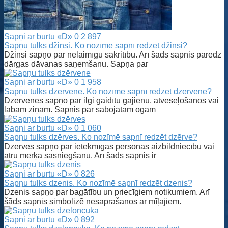
Sapņi ar burtu «D»
0
2 897
Sapņu tulks džinsi. Ko nozīmē sapnī redzēt džinsi?
Džinsi sapņo par nelaimīgu sakritību. Arī šāds sapnis paredz
dārgas dāvanas saņemšanu. Sapņa par
Sapņi ar burtu «D»
0
1 958
Sapņu tulks dzērvene. Ko nozīmē sapnī redzēt dzērvene?
Dzērvenes sapņo par ilgi gaidītu gājienu, atveseļošanos vai
labām ziņām. Sapnis par sabojātām ogām
Sapņi ar burtu «D»
0
1 060
Sapņu tulks dzērves. Ko nozīmē sapnī redzēt dzērve?
Dzērves sapņo par ietekmīgas personas aizbildniecību vai
ātru mērķa sasniegšanu. Arī šāds sapnis ir
Sapņi ar burtu «D»
0
826
Sapņu tulks dzenis. Ko nozīmē sapnī redzēt dzenis?
Dzenis sapņo par bagātību un priecīgiem notikumiem. Arī
šāds sapnis simbolizē nesaprašanos ar mīļajiem.
Sapņi ar burtu «D»
0
892