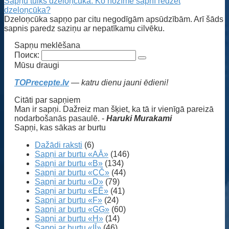
Sapņu tulks dzeloņcūka. Ko nozīmē sapnī redzēt
dzeloņcūka?
Dzeloņcūka sapņo par citu negodīgām apsūdzībām. Arī šāds
sapnis paredz saziņu ar nepatīkamu cilvēku.
Sapņu meklēšana
Поиск:
Mūsu draugi
TOPrecepte.lv
— katru dienu jauni ēdieni!
Citāti par sapņiem
Man ir sapņi. Dažreiz man šķiet, ka tā ir vienīgā pareizā
nodarbošanās pasaulē. -
Haruki Murakami
Sapņi, kas sākas ar burtu
Dažādi raksti
(6)
Sapņi ar burtu «AĀ»
(146)
Sapņi ar burtu «B»
(134)
Sapņi ar burtu «CČ»
(44)
Sapņi ar burtu «D»
(79)
Sapņi ar burtu «EĒ»
(41)
Sapņi ar burtu «F»
(24)
Sapņi ar burtu «GĢ»
(60)
Sapņi ar burtu «H»
(14)
Sapņi ar burtu «IĪ»
(46)