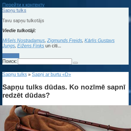
Перейти к контенту
Sapņu tulks
Tavu sapņu tulkotājs
Viedie tulkotāji:
Mišels Nostradamus
,
Zigmunds Freids
,
Kārlis Gustavs
Jungs
,
Eižens Finks
un citi...
Kontakti
Поиск:
Sapņu tulks
»
Sapņi ar burtu «D»
Sapņu tulks dūdas. Ko nozīmē sapnī
redzēt dūdas?