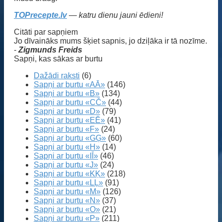
TOPrecepte.lv
— katru dienu jauni ēdieni!
Citāti par sapņiem
Jo dīvaināks mums šķiet sapnis, jo dziļāka ir tā nozīme.
-
Zigmunds Freids
Sapņi, kas sākas ar burtu
Dažādi raksti
(6)
Sapņi ar burtu «AĀ»
(146)
Sapņi ar burtu «B»
(134)
Sapņi ar burtu «CČ»
(44)
Sapņi ar burtu «D»
(79)
Sapņi ar burtu «EĒ»
(41)
Sapņi ar burtu «F»
(24)
Sapņi ar burtu «GĢ»
(60)
Sapņi ar burtu «H»
(14)
Sapņi ar burtu «IĪ»
(46)
Sapņi ar burtu «J»
(24)
Sapņi ar burtu «KĶ»
(218)
Sapņi ar burtu «LĻ»
(91)
Sapņi ar burtu «M»
(126)
Sapņi ar burtu «N»
(37)
Sapņi ar burtu «O»
(21)
Sapņi ar burtu «P»
(211)