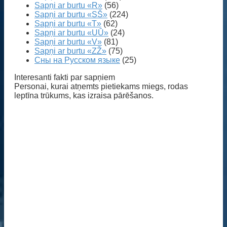
Sapņi ar burtu «R»
(56)
Sapņi ar burtu «SŠ»
(224)
Sapņi ar burtu «T»
(62)
Sapņi ar burtu «UŪ»
(24)
Sapņi ar burtu «V»
(81)
Sapņi ar burtu «ZŽ»
(75)
Сны на Русском языке
(25)
Interesanti fakti par sapņiem
Personai, kurai atņemts pietiekams miegs, rodas
leptīna trūkums, kas izraisa pārēšanos.