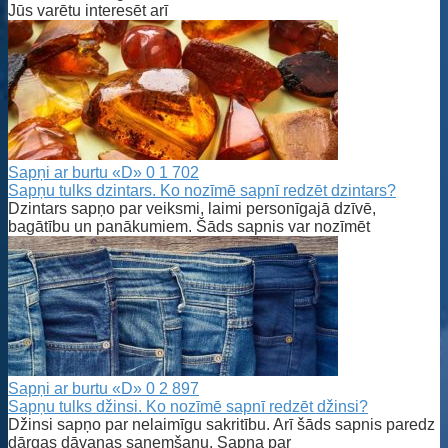
Jūs varētu interesēt arī
Sapņi ar burtu «D»
0
1 702
Sapņu tulks dzintars. Ko nozīmē sapnī redzēt dzintars?
Dzintars sapņo par veiksmi, laimi personīgajā dzīvē,
bagātību un panākumiem. Šāds sapnis var nozīmēt
Sapņi ar burtu «D»
0
2 897
Sapņu tulks džinsi. Ko nozīmē sapnī redzēt džinsi?
Džinsi sapņo par nelaimīgu sakritību. Arī šāds sapnis paredz
dārgas dāvanas saņemšanu. Sapņa par