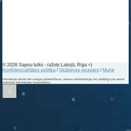
© 2026 Sapņu tulks - ražots Latvijā, Riga =)
Konfidencialitātes politika
/
Skābenes receptes
/
Murgi
Informācija vietnē tiek sniegta pārskatīšanai, vietnes administrācija nav atbildīga par vietnē
ievietotās informācijas izmantošanu.