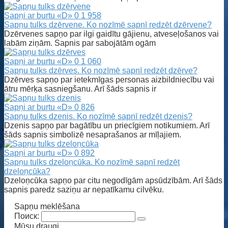
Sapņi ar burtu «D»
0
1 958
Sapņu tulks dzērvene. Ko nozīmē sapnī redzēt dzērvene?
Dzērvenes sapņo par ilgi gaidītu gājienu, atveseļošanos vai
labām ziņām. Sapnis par sabojātām ogām
Sapņi ar burtu «D»
0
1 060
Sapņu tulks dzērves. Ko nozīmē sapnī redzēt dzērve?
Dzērves sapņo par ietekmīgas personas aizbildniecību vai
ātru mērķa sasniegšanu. Arī šāds sapnis ir
Sapņi ar burtu «D»
0
826
Sapņu tulks dzenis. Ko nozīmē sapnī redzēt dzenis?
Dzenis sapņo par bagātību un priecīgiem notikumiem. Arī
šāds sapnis simbolizē nesaprašanos ar mīļajiem.
Sapņi ar burtu «D»
0
892
Sapņu tulks dzeloņcūka. Ko nozīmē sapnī redzēt
dzeloņcūka?
Dzeloņcūka sapņo par citu negodīgām apsūdzībām. Arī šāds
sapnis paredz saziņu ar nepatīkamu cilvēku.
Sapņu meklēšana
Поиск:
Mūsu draugi