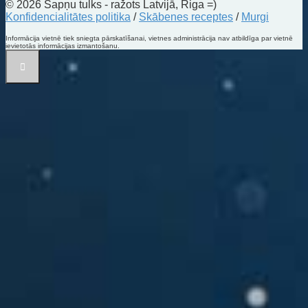
© 2026 Sapņu tulks - ražots Latvijā, Riga =)
Konfidencialitātes politika
/
Skābenes receptes
/
Murgi
Informācija vietnē tiek sniegta pārskatīšanai, vietnes administrācija nav atbildīga par vietnē
ievietotās informācijas izmantošanu.