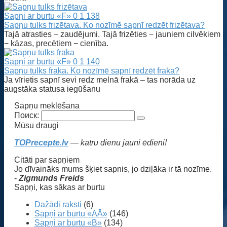
Sapņi ar burtu «F»
0
1 138
Sapņu tulks frizētava. Ko nozīmē sapnī redzēt frizētava?
Tajā atrasties − zaudējumi. Tajā frizēties − jauniem cilvēkiem
− kāzas, precētiem − cienība.
Sapņi ar burtu «F»
0
1 140
Sapņu tulks fraka. Ko nozīmē sapnī redzēt fraka?
Ja vīrietis sapnī sevi redz melnā frakā – tas norāda uz
augstāka statusa iegūšanu
Sapņu meklēšana
Поиск:
Mūsu draugi
TOPrecepte.lv
— katru dienu jauni ēdieni!
Citāti par sapņiem
Jo dīvaināks mums šķiet sapnis, jo dziļāka ir tā nozīme.
-
Zigmunds Freids
Sapņi, kas sākas ar burtu
Dažādi raksti
(6)
Sapņi ar burtu «AĀ»
(146)
Sapņi ar burtu «B»
(134)