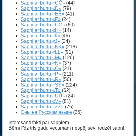
Sapņi ar burtu «CČ»
(44)
Sapņi ar burtu «D»
(79)
Sapņi ar burtu «EĒ»
(41)
Sapņi ar burtu «F»
(24)
Sapņi ar burtu «GĢ»
(60)
Sapņi ar burtu «H»
(14)
Sapņi ar burtu «IĪ»
(46)
Sapņi ar burtu «J»
(24)
Sapņi ar burtu «KĶ»
(218)
Sapņi ar burtu «LĻ»
(91)
Sapņi ar burtu «M»
(126)
Sapņi ar burtu «N»
(37)
Sapņi ar burtu «O»
(21)
Sapņi ar burtu «P»
(211)
Sapņi ar burtu «R»
(56)
Sapņi ar burtu «SŠ»
(224)
Sapņi ar burtu «T»
(62)
Sapņi ar burtu «UŪ»
(24)
Sapņi ar burtu «V»
(81)
Sapņi ar burtu «ZŽ»
(75)
Сны на Русском языке
(25)
Interesanti fakti par sapņiem
Bērni līdz trīs gadu vecumam nespēj sevi redzēt sapnī.