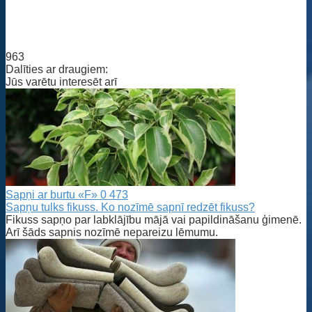
963
Dalīties ar draugiem:
Jūs varētu interesēt arī
Sapņi ar burtu «F»
0
473
Sapņu tulks fikuss. Ko nozīmē sapnī redzēt fikuss?
Fikuss sapņo par labklājību mājā vai papildināšanu ģimenē.
Arī šāds sapnis nozīmē nepareizu lēmumu.