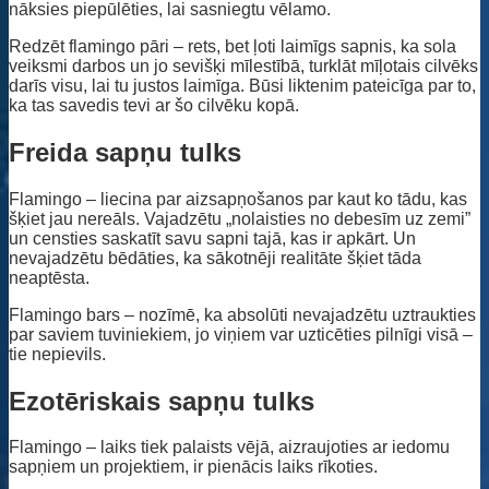
nāksies piepūlēties, lai sasniegtu vēlamo.
Redzēt flamingo pāri – rets, bet ļoti laimīgs sapnis, ka sola
veiksmi darbos un jo sevišķi mīlestībā, turklāt mīļotais cilvēks
darīs visu, lai tu justos laimīga. Būsi liktenim pateicīga par to,
ka tas savedis tevi ar šo cilvēku kopā.
Freida sapņu tulks
Flamingo – liecina par aizsapņošanos par kaut ko tādu, kas
šķiet jau nereāls. Vajadzētu „nolaisties no debesīm uz zemi”
un censties saskatīt savu sapni tajā, kas ir apkārt. Un
nevajadzētu bēdāties, ka sākotnēji realitāte šķiet tāda
neaptēsta.
Flamingo bars – nozīmē, ka absolūti nevajadzētu uztraukties
par saviem tuviniekiem, jo viņiem var uzticēties pilnīgi visā –
tie nepievils.
Ezotēriskais sapņu tulks
Flamingo – laiks tiek palaists vējā, aizraujoties ar iedomu
sapņiem un projektiem, ir pienācis laiks rīkoties.