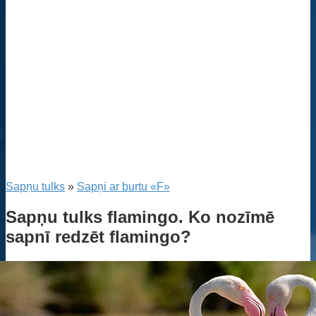
Sapņu tulks
»
Sapņi ar burtu «F»
Sapņu tulks flamingo. Ko nozīmē
sapnī redzēt flamingo?