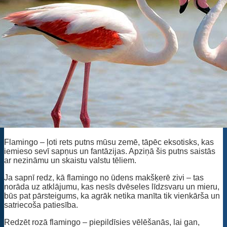
Flamingo – ļoti rets putns mūsu zemē, tāpēc eksotisks, kas
iemieso sevī sapņus un fantāzijas. Apziņā šis putns saistās
ar nezināmu un skaistu valstu tēliem.
Ja sapnī redz, kā flamingo no ūdens makšķerē zivi – tas
norāda uz atklājumu, kas nesīs dvēseles līdzsvaru un mieru,
būs pat pārsteigums, ka agrāk netika manīta tik vienkārša un
satriecoša patiesība.
Redzēt rozā flamingo – piepildīsies vēlēšanās, lai gan,