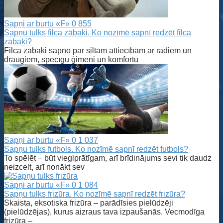
Sapņi ar burtu «F»
0
855
Sapņu tulks filca zābaki. Ko nozīmē sapnī redzēt filca
zābaki?
Filca zābaki sapņo par siltām attiecībām ar radiem un
draugiem, spēcīgu ģimeni un komfortu
Sapņi ar burtu «F»
0
1 037
Sapņu tulks futbols. Ko nozīmē sapnī redzēt futbols?
To spēlēt − būt vieglprātīgam, arī brīdinājums sevi tik daudz
neizcelt, arī nonākt sev
Sapņi ar burtu «F»
0
1 084
Sapņu tulks frizūra. Ko nozīmē sapnī redzēt frizūra?
Skaista, eksotiska frizūra – parādīsies pielūdzēji
(pielūdzējas), kurus aizraus tava izpaušanās. Vecmodīga
frizūra –