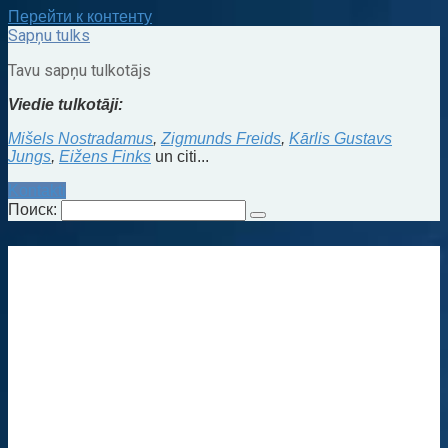
Перейти к контенту
Sapņu tulks
Tavu sapņu tulkotājs
Viedie tulkotāji:
Mišels Nostradamus
,
Zigmunds Freids
,
Kārlis Gustavs
Jungs
,
Eižens Finks
un citi...
Kontakti
Поиск: