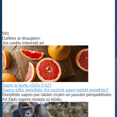
591
Dalīties ar draugiem:
Jūs varētu interesēt arī
Sapņi ar burtu «GĢ»
0
627
Sapņu tulks greipfrūts. Ko nozīmē sapnī redzēt greipfrūts?
Greipfrūts sapņo par labām ziņām un jaunām perspektīvām.
Arī šāds sapnis norāda uz kļūdu.