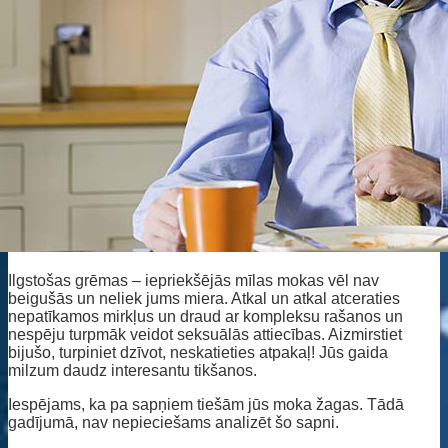
Ilgstošas grēmas – iepriekšējās mīlas mokas vēl nav
beigušās un neliek jums miera. Atkal un atkal atceraties
nepatīkamos mirkļus un draud ar kompleksu rašanos un
nespēju turpmāk veidot seksuālās attiecības. Aizmirstiet
bijušo, turpiniet dzīvot, neskatieties atpakaļ! Jūs gaida
milzum daudz interesantu tikšanos.
Iespējams, ka pa sapņiem tiešām jūs moka žagas. Tādā
gadījumā, nav nepieciešams analizēt šo sapni.