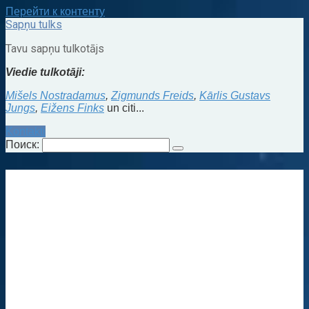
Перейти к контенту
Sapņu tulks
Tavu sapņu tulkotājs
Viedie tulkotāji:
Mišels Nostradamus
,
Zigmunds Freids
,
Kārlis Gustavs
Jungs
,
Eižens Finks
un citi...
Kontakti
Поиск: