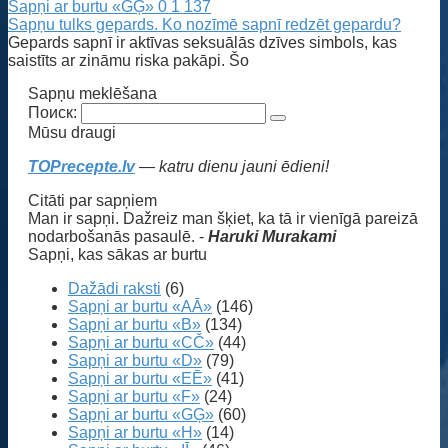
Sapņi ar burtu «GĢ»
0
1 137
Sapņu tulks gepards. Ko nozīmē sapnī redzēt gepardu?
Gepards sapnī ir aktīvas seksuālās dzīves simbols, kas
saistīts ar zināmu riska pakāpi. Šo
Sapņu meklēšana
Поиск:
Mūsu draugi
TOPrecepte.lv
— katru dienu jauni ēdieni!
Citāti par sapņiem
Man ir sapņi. Dažreiz man šķiet, ka tā ir vienīgā pareizā
nodarbošanās pasaulē. -
Haruki Murakami
Sapņi, kas sākas ar burtu
Dažādi raksti
(6)
Sapņi ar burtu «AĀ»
(146)
Sapņi ar burtu «B»
(134)
Sapņi ar burtu «CČ»
(44)
Sapņi ar burtu «D»
(79)
Sapņi ar burtu «EĒ»
(41)
Sapņi ar burtu «F»
(24)
Sapņi ar burtu «GĢ»
(60)
Sapņi ar burtu «H»
(14)