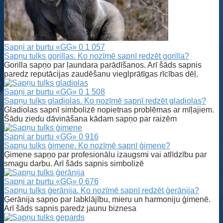
Sapņi ar burtu «GĢ»
0
1 057
Sapņu tulks gorillas. Ko nozīmē sapnī redzēt gorilla?
Gorilla sapņo par ļaundara parādīšanos. Arī šāds sapnis
paredz reputācijas zaudēšanu vieglprātīgas rīcības dēļ.
Sapņi ar burtu «GĢ»
0
1 508
Sapņu tulks gladiolas. Ko nozīmē sapnī redzēt gladiolas?
Gladiolas sapnī simbolizē nopietnas problēmas ar mīļajiem.
Šādu ziedu dāvināšana kādam sapņo par raizēm
Sapņi ar burtu «GĢ»
0
916
Sapņu tulks ģimene. Ko nozīmē sapnī ģimene?
Ģimene sapņo par profesionālu izaugsmi vai atlīdzību par
smagu darbu. Arī šāds sapnis simbolizē
Sapņi ar burtu «GĢ»
0
676
Sapņu tulks ģerānija. Ko nozīmē sapnī redzēt ģerānija?
Ģerānija sapņo par labklājību, mieru un harmoniju ģimenē.
Arī šāds sapnis paredz jaunu biznesa