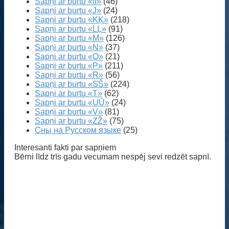
Sapņi ar burtu «IĪ»
(46)
Sapņi ar burtu «J»
(24)
Sapņi ar burtu «KĶ»
(218)
Sapņi ar burtu «LĻ»
(91)
Sapņi ar burtu «M»
(126)
Sapņi ar burtu «N»
(37)
Sapņi ar burtu «O»
(21)
Sapņi ar burtu «P»
(211)
Sapņi ar burtu «R»
(56)
Sapņi ar burtu «SŠ»
(224)
Sapņi ar burtu «T»
(62)
Sapņi ar burtu «UŪ»
(24)
Sapņi ar burtu «V»
(81)
Sapņi ar burtu «ZŽ»
(75)
Сны на Русском языке
(25)
Interesanti fakti par sapņiem
Bērni līdz trīs gadu vecumam nespēj sevi redzēt sapnī.