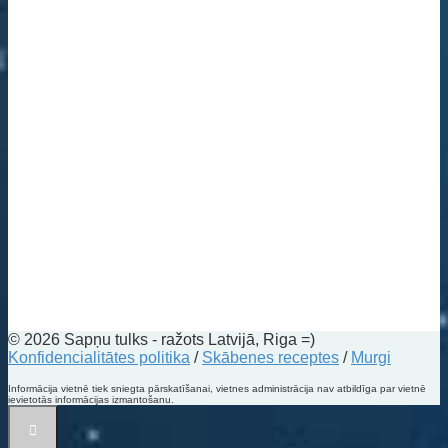
© 2026 Sapņu tulks - ražots Latvijā, Riga =)
Konfidencialitātes politika
/
Skābenes receptes
/
Murgi
Informācija vietnē tiek sniegta pārskatīšanai, vietnes administrācija nav atbildīga par vietnē
ievietotās informācijas izmantošanu.