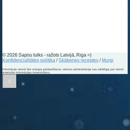
© 2026 Sapņu tulks - ražots Latvijā, Riga =)
Konfidencialitātes politika
/
Skābenes receptes
/
Murgi
Informācija vietnē tiek sniegta pārskatīšanai, vietnes administrācija nav atbildīga par vietnē
ievietotās informācijas izmantošanu.