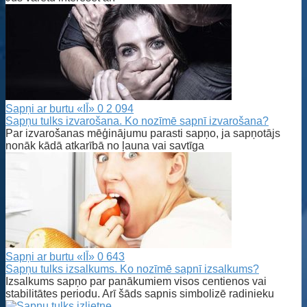
Sapņi ar burtu «IĪ»
0
2 094
Sapņu tulks izvarošana. Ko nozīmē sapnī izvarošana?
Par izvarošanas mēģinājumu parasti sapņo, ja sapņotājs
nonāk kādā atkarībā no ļauna vai savtīga
Sapņi ar burtu «IĪ»
0
643
Sapņu tulks izsalkums. Ko nozīmē sapnī izsalkums?
Izsalkums sapņo par panākumiem visos centienos vai
stabilitātes periodu. Arī šāds sapnis simbolizē radinieku