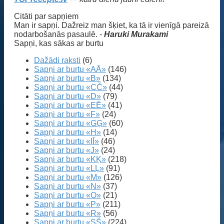
Citāti par sapņiem
Man ir sapņi. Dažreiz man šķiet, ka tā ir vienīgā pareizā
nodarbošanās pasaulē. -
Haruki Murakami
Sapņi, kas sākas ar burtu
Dažādi raksti
(6)
Sapņi ar burtu «AĀ»
(146)
Sapņi ar burtu «B»
(134)
Sapņi ar burtu «CČ»
(44)
Sapņi ar burtu «D»
(79)
Sapņi ar burtu «EĒ»
(41)
Sapņi ar burtu «F»
(24)
Sapņi ar burtu «GĢ»
(60)
Sapņi ar burtu «H»
(14)
Sapņi ar burtu «IĪ»
(46)
Sapņi ar burtu «J»
(24)
Sapņi ar burtu «KĶ»
(218)
Sapņi ar burtu «LĻ»
(91)
Sapņi ar burtu «M»
(126)
Sapņi ar burtu «N»
(37)
Sapņi ar burtu «O»
(21)
Sapņi ar burtu «P»
(211)
Sapņi ar burtu «R»
(56)
Sapņi ar burtu «SŠ»
(224)