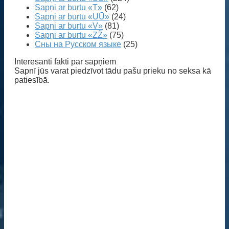
Sapņi ar burtu «T»
(62)
Sapņi ar burtu «UŪ»
(24)
Sapņi ar burtu «V»
(81)
Sapņi ar burtu «ZŽ»
(75)
Сны на Русском языке
(25)
Interesanti fakti par sapņiem
Sapnī jūs varat piedzīvot tādu pašu prieku no seksa kā
patiesībā.