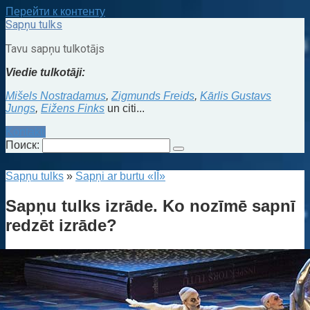
Перейти к контенту
Sapņu tulks
Tavu sapņu tulkotājs
Viedie tulkotāji:
Mišels Nostradamus
,
Zigmunds Freids
,
Kārlis Gustavs
Jungs
,
Eižens Finks
un citi...
Kontakti
Поиск:
Sapņu tulks
»
Sapņi ar burtu «IĪ»
Sapņu tulks izrāde. Ko nozīmē sapnī
redzēt izrāde?