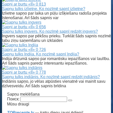
Sapņi ar burtu «IĪ»
0
813
Sapņu tulks izlietne. Ko nozīmē sapnī izlietne?
Izlietne sapņo par laika un pūļu izšķiešanu radoša projekta
īstenošanai. Arī šāds sapnis var
Sapņi ar burtu «IĪ»
0
656
Sapņu tulks ingvers. Ko nozīmē sapnī redzēt ingvers?
Ingvers sapņo par pēkšņu prieku. Turklāt šāds sapnis nozīmē
labu ziņu saņemšanu un izklaides
Sapņi ar burtu «IĪ»
0
726
Sapņu tulks Indija. Ko nozīmē sapnī Indija?
Indija drīzumā sapņo par romantisku iepazīšanos vai laulību.
Arī šāds sapnis paredz interesantu iepazīšanos.
Sapņi ar burtu «IĪ»
0
778
Sapņu tulks indiānis. Ko nozīmē sapnī redzēt indiānis?
Indiānis sapņo, jo vēlas atpūsties vienatnē vai mainīt savu
dzīvesveidu. Arī šāds sapnis brīdina
Sapņu meklēšana
Поиск:
Mūsu draugi
TOPrecepte.lv
— katru dienu jauni ēdieni!