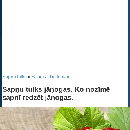
Sapņu tulks
»
Sapņi ar burtu «J»
Sapņu tulks jāņogas. Ko nozīmē
sapnī redzēt jāņogas.