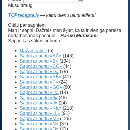
Mūsu draugi
TOPrecepte.lv
— katru dienu jauni ēdieni!
Citāti par sapņiem
Man ir sapņi. Dažreiz man šķiet, ka tā ir vienīgā pareizā
nodarbošanās pasaulē. -
Haruki Murakami
Sapņi, kas sākas ar burtu
Dažādi raksti
(6)
Sapņi ar burtu «AĀ»
(146)
Sapņi ar burtu «B»
(134)
Sapņi ar burtu «CČ»
(44)
Sapņi ar burtu «D»
(79)
Sapņi ar burtu «EĒ»
(41)
Sapņi ar burtu «F»
(24)
Sapņi ar burtu «GĢ»
(60)
Sapņi ar burtu «H»
(14)
Sapņi ar burtu «IĪ»
(46)
Sapņi ar burtu «J»
(24)
Sapņi ar burtu «KĶ»
(218)
Sapņi ar burtu «LĻ»
(91)
Sapņi ar burtu «M»
(126)
Sapņi ar burtu «N»
(37)
Sapņi ar burtu «O»
(21)