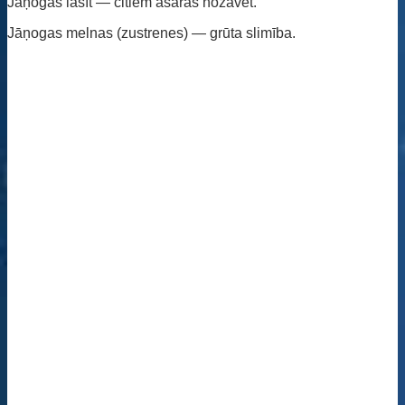
Jāņogas lasīt — citiem asaras nožāvēt.
Jāņogas melnas (zustrenes) — grūta slimība.