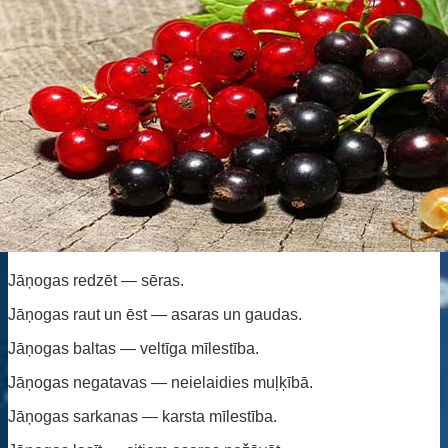
Jāņogas redzēt — sēras.
Jāņogas raut un ēst — asaras un gaudas.
Jāņogas baltas — veltīga mīlestība.
Jāņogas negatavas — neielaidies muļķībā.
Jāņogas sarkanas — karsta mīlestība.