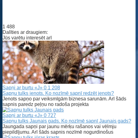
1 488
Dalīties ar draugiem:
Jūs varētu interesēt arī
Sapņi ar burtu «J»
0
1 208
Sapņu tulks jenots. Ko nozīmē sapnī redzēt jenots?
Jenots sapņo par veiksmīgām biznesa sarunām. Arī šāds
sapnis paredz peļņu no radoša projekta
Sapņi ar burtu «J»
0
727
Sapņu tulks Jaunais gads. Ko nozīmē sapnī Jaunais gads?
Jaungada sapņi par jaunu mērķu rašanos vai vēlmju
piepildījumu. Arī šāds sapnis nozīmē nogurdinošus