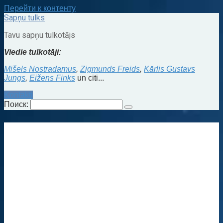
Перейти к контенту
Sapņu tulks
Tavu sapņu tulkotājs
Viedie tulkotāji:
Mišels Nostradamus
,
Zigmunds Freids
,
Kārlis Gustavs
Jungs
,
Eižens Finks
un citi...
Kontakti
Поиск: