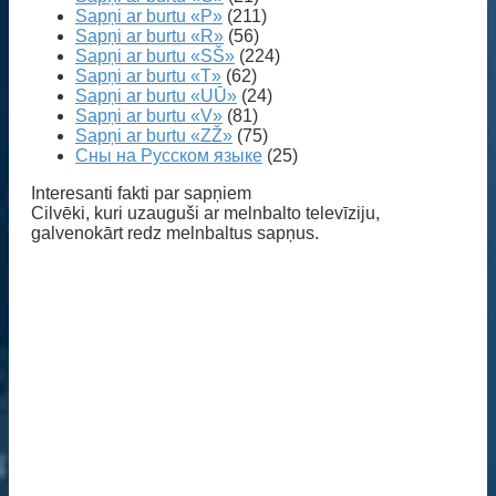
Sapņi ar burtu «P»
(211)
Sapņi ar burtu «R»
(56)
Sapņi ar burtu «SŠ»
(224)
Sapņi ar burtu «T»
(62)
Sapņi ar burtu «UŪ»
(24)
Sapņi ar burtu «V»
(81)
Sapņi ar burtu «ZŽ»
(75)
Сны на Русском языке
(25)
Interesanti fakti par sapņiem
Cilvēki, kuri uzauguši ar melnbalto televīziju,
galvenokārt redz melnbaltus sapņus.