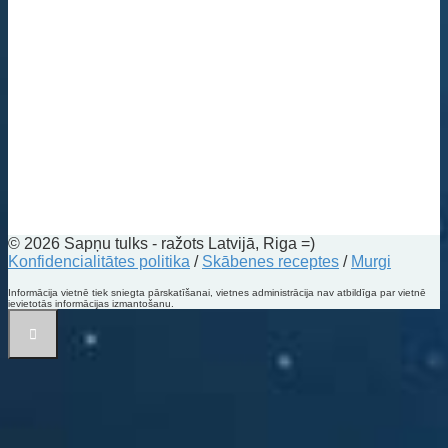
© 2026 Sapņu tulks - ražots Latvijā, Riga =)
Konfidencialitātes politika
/
Skābenes receptes
/
Murgi
Informācija vietnē tiek sniegta pārskatīšanai, vietnes administrācija nav atbildīga par vietnē
ievietotās informācijas izmantošanu.