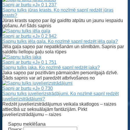
Sapņi ar burtu «J»
0
1 237
Sapņu tulks jūras krasts. Ko nozīmē sapnī redzēt jūras
krasts?
Jūras krasts sapņo par ilgi gaidīto atpūtu un jaunu iespaidu
gūšanu. Arī šāds sapnis
Sapņi ar burtu «J»
0
2 942
Sapņu tulks jēla gaļa. Ko nozīmē sapnī redzēt jēla gaļa?
Jēla gaļa sapņo par nepatikšanām un slimībām. Sapnis par
saldētu liellopu gaļu sola rūpes
Sapņi ar burtu «J»
0
1 751
Sapņu tulks jaka. Ko nozīmē sapnī redzēt jaka?
Jaka sapņo par pozitīvām pārmaiņām personīgajā dzīvē.
Šāds sapnis var arī paredzēt atbrīvošanos no
Sapņi ar burtu «J»
0
730
Sapņu tulks juvelierizstrādājumi. Ko nozīmē sapnī redzēt
juvelierizstrādājumi?
Redzēt juvelierizstrādājumus veikala skatlogos – raizes
attiecībā uz seksuālajām fantāzijām. Pirkt
juvelierizstrādājumu – raizes
Sapņu meklēšana
Поиск: