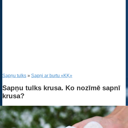
Sapņu tulks
»
Sapņi ar burtu «KĶ»
Sapņu tulks krusa. Ko nozīmē sapnī
krusa?