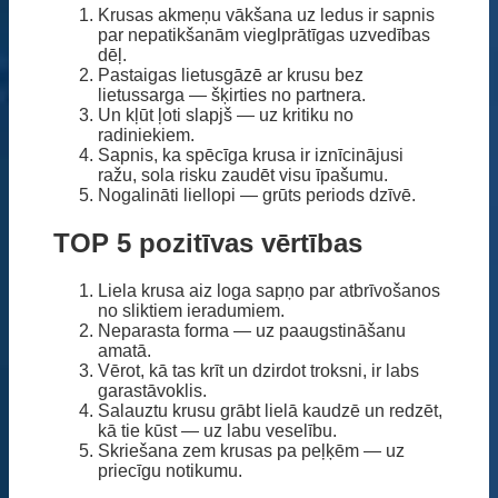
Krusas akmeņu vākšana uz ledus ir sapnis
par nepatikšanām vieglprātīgas uzvedības
dēļ.
Pastaigas lietusgāzē ar krusu bez
lietussarga — šķirties no partnera.
Un kļūt ļoti slapjš — uz kritiku no
radiniekiem.
Sapnis, ka spēcīga krusa ir iznīcinājusi
ražu, sola risku zaudēt visu īpašumu.
Nogalināti liellopi — grūts periods dzīvē.
TOP 5 pozitīvas vērtības
Liela krusa aiz loga sapņo par atbrīvošanos
no sliktiem ieradumiem.
Neparasta forma — uz paaugstināšanu
amatā.
Vērot, kā tas krīt un dzirdot troksni, ir labs
garastāvoklis.
Salauztu krusu grābt lielā kaudzē un redzēt,
kā tie kūst — uz labu veselību.
Skriešana zem krusas pa peļķēm — uz
priecīgu notikumu.