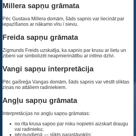
Millera sapņu grāmata
Pēc Gustava Millera domām, šāds sapnis var liecināt par
iepazīšanos ar nākamo vīru / sievu.
Freida sapņu grāmata
Zigmunds Freids uzskatīja, ka sapnis par krusu ar lietu un
zibeni var simbolizēt neapmierinātību ar intīmo dzīvi.
Vangi sapņu interpretācija
Pēc gaišreģa Vangas domām, šāds sapnis var vēstīt sliktas
ziņas no attāliem radiniekiem.
Angļu sapņu grāmata
Interpretācijas no angļu sapņu grāmatas:
no rīta krusa sapņo par risku nopietni aizskart draugu
vai radinieku;
pēcpusdienā — slikts garastāvoklis;