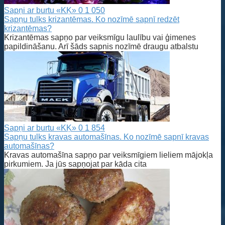
Sapņi ar burtu «KĶ»
0
1 050
Sapņu tulks krizantēmas. Ko nozīmē sapnī redzēt
krizantēmas?
Krizantēmas sapņo par veiksmīgu laulību vai ģimenes
papildināšanu. Arī šāds sapnis nozīmē draugu atbalstu
Sapņi ar burtu «KĶ»
0
1 854
Sapņu tulks kravas automašīnas. Ko nozīmē sapnī kravas
automašīnas?
Kravas automašīna sapņo par veiksmīgiem lieliem mājokļa
pirkumiem. Ja jūs sapņojat par kāda cita