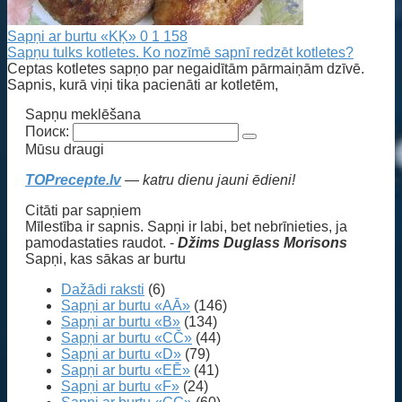
Sapņi ar burtu «KĶ»
0
1 158
Sapņu tulks kotletes. Ko nozīmē sapnī redzēt kotletes?
Ceptas kotletes sapņo par negaidītām pārmaiņām dzīvē.
Sapnis, kurā viņi tika pacienāti ar kotletēm,
Sapņu meklēšana
Поиск:
Mūsu draugi
TOPrecepte.lv
— katru dienu jauni ēdieni!
Citāti par sapņiem
Mīlestība ir sapnis. Sapņi ir labi, bet nebrīnieties, ja
pamodastaties raudot. -
Džims Duglass Morisons
Sapņi, kas sākas ar burtu
Dažādi raksti
(6)
Sapņi ar burtu «AĀ»
(146)
Sapņi ar burtu «B»
(134)
Sapņi ar burtu «CČ»
(44)
Sapņi ar burtu «D»
(79)
Sapņi ar burtu «EĒ»
(41)
Sapņi ar burtu «F»
(24)