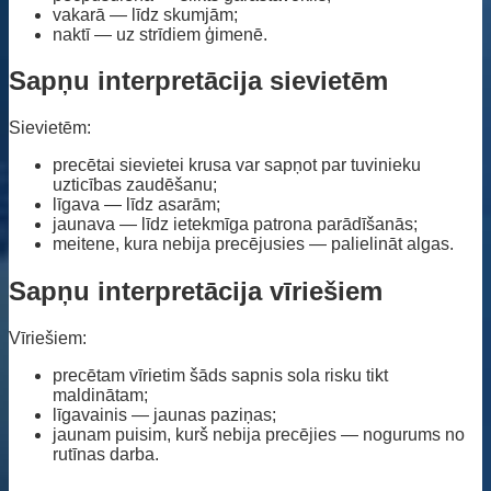
vakarā — līdz skumjām;
naktī — uz strīdiem ģimenē.
Sapņu interpretācija sievietēm
Sievietēm:
precētai sievietei krusa var sapņot par tuvinieku
uzticības zaudēšanu;
līgava — līdz asarām;
jaunava — līdz ietekmīga patrona parādīšanās;
meitene, kura nebija precējusies — palielināt algas.
Sapņu interpretācija vīriešiem
Vīriešiem:
precētam vīrietim šāds sapnis sola risku tikt
maldinātam;
līgavainis — jaunas paziņas;
jaunam puisim, kurš nebija precējies — nogurums no
rutīnas darba.