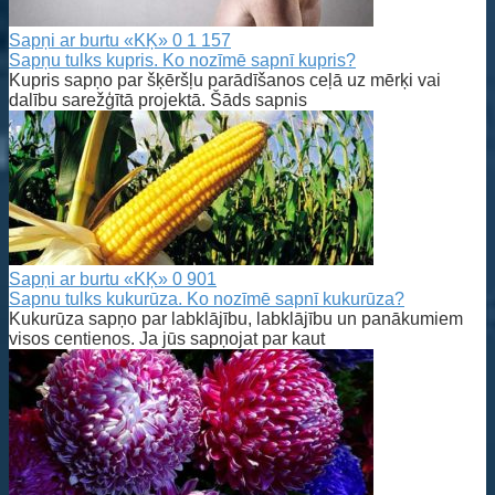
Sapņi ar burtu «KĶ»
0
1 157
Sapņu tulks kupris. Ko nozīmē sapnī kupris?
Kupris sapņo par šķēršļu parādīšanos ceļā uz mērķi vai
dalību sarežģītā projektā. Šāds sapnis
Sapņi ar burtu «KĶ»
0
901
Sapnu tulks kukurūza. Ko nozīmē sapnī kukurūza?
Kukurūza sapņo par labklājību, labklājību un panākumiem
visos centienos. Ja jūs sapņojat par kaut