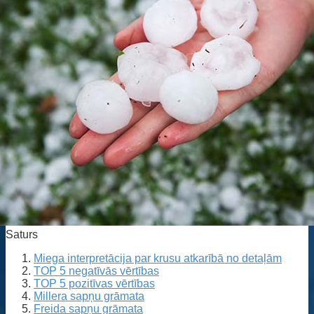
Saturs
Miega interpretācija par krusu atkarībā no detaļām
TOP 5 negatīvās vērtības
TOP 5 pozitīvas vērtības
Millera sapņu grāmata
Freida sapņu grāmata