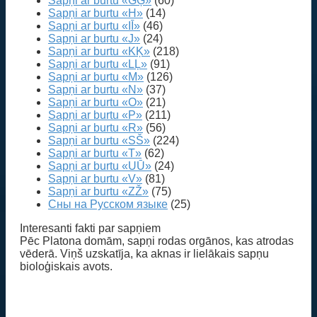
Sapņi ar burtu «GĢ»
(60)
Sapņi ar burtu «H»
(14)
Sapņi ar burtu «IĪ»
(46)
Sapņi ar burtu «J»
(24)
Sapņi ar burtu «KĶ»
(218)
Sapņi ar burtu «LĻ»
(91)
Sapņi ar burtu «M»
(126)
Sapņi ar burtu «N»
(37)
Sapņi ar burtu «O»
(21)
Sapņi ar burtu «P»
(211)
Sapņi ar burtu «R»
(56)
Sapņi ar burtu «SŠ»
(224)
Sapņi ar burtu «T»
(62)
Sapņi ar burtu «UŪ»
(24)
Sapņi ar burtu «V»
(81)
Sapņi ar burtu «ZŽ»
(75)
Сны на Русском языке
(25)
Interesanti fakti par sapņiem
Pēc Platona domām, sapņi rodas orgānos, kas atrodas
vēderā. Viņš uzskatīja, ka aknas ir lielākais sapņu
bioloģiskais avots.