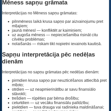
Mēness sapņu grāmata
Interpretācijas no Mēness sapņu grāmatas:
pilnmēness laikā krusa sapņo par aizvainojumu pret
mīļajiem;
jaunā mēnesī — konfliktēt ar kaimiņiem;
uz augoša mēness — nepieciešamība risināt citu
cilvēku problēmas;
nolaišanās — riskam tikt nopietni ievainots kautiņā.
Sapņu interpretācija pēc nedēļas
dienām
Interpretācijas no sapņu grāmatas pēc nedēļas dienām:
pirmdien krusa sapņo par neuzticēšanos attiecībā pret
mīļoto;
otrdien — uz neapmierinātību ar savu finansiālo
stāvokli;
trešdien — rūpēties par bērna drošību;
ceturtdien — uz vecāku finansiālu palīdzību;
piektdien — tuva drauga vai radinieka maldināšanai;