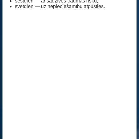
sestdien — ar sadzīves traumas risku;
svētdien — uz nepieciešamību atpūsties.