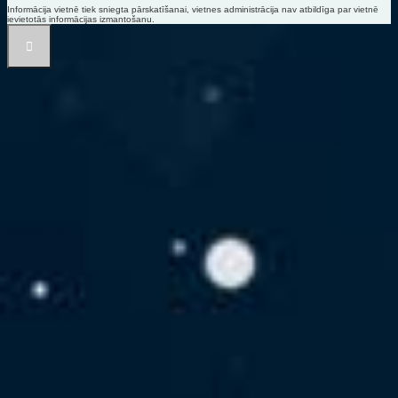
Informācija vietnē tiek sniegta pārskatīšanai, vietnes administrācija nav atbildīga par vietnē
ievietotās informācijas izmantošanu.