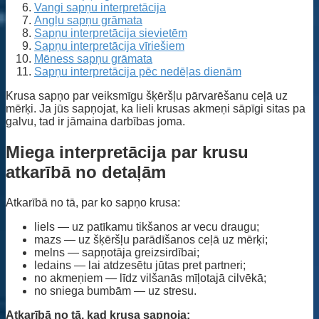
Vangi sapņu interpretācija
Angļu sapņu grāmata
Sapņu interpretācija sievietēm
Sapņu interpretācija vīriešiem
Mēness sapņu grāmata
Sapņu interpretācija pēc nedēļas dienām
Krusa sapņo par veiksmīgu šķēršļu pārvarēšanu ceļā uz
mērķi. Ja jūs sapņojat, ka lieli krusas akmeņi sāpīgi sitas pa
galvu, tad ir jāmaina darbības joma.
Miega interpretācija par krusu
atkarībā no detaļām
Atkarībā no tā, par ko sapņo krusa:
liels — uz patīkamu tikšanos ar vecu draugu;
mazs — uz šķēršļu parādīšanos ceļā uz mērķi;
melns — sapņotāja greizsirdībai;
ledains — lai atdzesētu jūtas pret partneri;
no akmeņiem — līdz vilšanās mīļotajā cilvēkā;
no sniega bumbām — uz stresu.
Atkarībā no tā, kad krusa sapņoja: