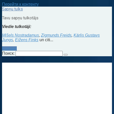
Перейти к контенту
Sapņu tulks
Tavu sapņu tulkotājs
Viedie tulkotāji:
Mišels Nostradamus
,
Zigmunds Freids
,
Kārlis Gustavs
Jungs
,
Eižens Finks
un citi...
Kontakti
Поиск: