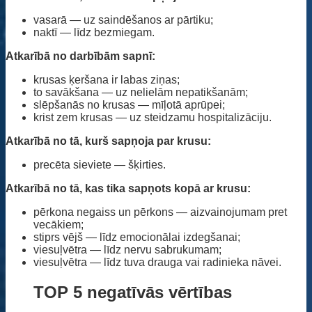
vasarā — uz saindēšanos ar pārtiku;
naktī — līdz bezmiegam.
Atkarībā no darbībām sapnī:
krusas ķeršana ir labas ziņas;
to savākšana — uz nelielām nepatikšanām;
slēpšanās no krusas — mīļotā aprūpei;
krist zem krusas — uz steidzamu hospitalizāciju.
Atkarībā no tā, kurš sapņoja par krusu:
precēta sieviete — šķirties.
Atkarībā no tā, kas tika sapņots kopā ar krusu:
pērkona negaiss un pērkons — aizvainojumam pret
vecākiem;
stiprs vējš — līdz emocionālai izdegšanai;
viesuļvētra — līdz nervu sabrukumam;
viesuļvētra — līdz tuva drauga vai radinieka nāvei.
TOP 5 negatīvās vērtības