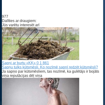
977
Dalīties ar draugiem:
Jūs varētu interesēt arī
Sapņi ar burtu «KĶ»
0
1 861
Sapņu tulks kūtsmēsli. Ko nozīmē sapnī redzēt kūtsmēsli?
Ja sapņo par kūtsmēsliem, tas nozīmē, ka gulētājs ir bojāts
viņa reputācijas dēļ viņa