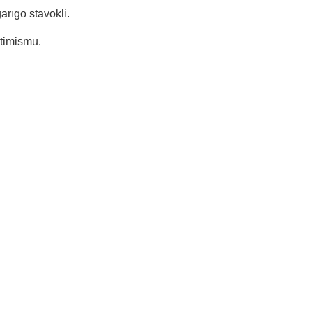
arīgo stāvokli.
ptimismu.