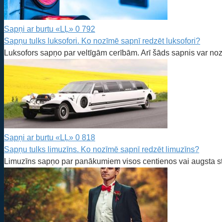
Sapņi ar burtu «LĻ»
0
792
Sapņu tulks luksofori. Ko nozīmē sapnī redzēt luksofori?
Luksofors sapņo par veltīgām cerībām. Arī šāds sapnis var no
Sapņi ar burtu «LĻ»
0
818
Sapņu tulks limuzīns. Ko nozīmē sapnī redzēt limuzīns?
Limuzīns sapņo par panākumiem visos centienos vai augsta st