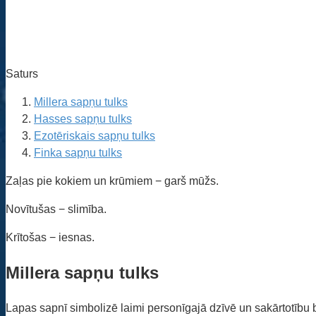
Saturs
Millera sapņu tulks
Hasses sapņu tulks
Ezotēriskais sapņu tulks
Finka sapņu tulks
Zaļas pie kokiem un krūmiem − garš mūžs.
Novītušas − slimība.
Krītošas − iesnas.
Millera sapņu tulks
Lapas sapnī simbolizē laimi personīgajā dzīvē un sakārtotību 