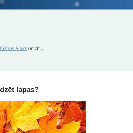
Eižens Finks
un citi...
edzēt lapas?