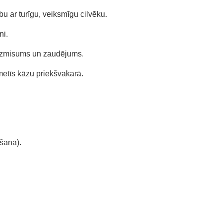
u ar turīgu, veiksmīgu cilvēku.
ni.
, izmisums un zaudējums.
metīs kāzu priekšvakarā.
mšana).