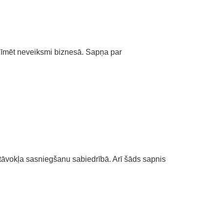
zīmēt neveiksmi biznesā. Sapņa par
āvokļa sasniegšanu sabiedrībā. Arī šāds sapnis