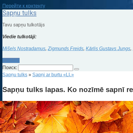
Перейти к контенту
Sapņu tulks
Tavu sapņu tulkotājs
Viedie tulkotāji:
Mišels Nostradamus
,
Zigmunds Freids
,
Kārlis Gustavs Jungs
,
Kontakti
Поиск:
Sapņu tulks
»
Sapņi ar burtu «LĻ»
Sapņu tulks lapas. Ko nozīmē sapnī r