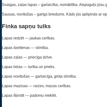
Svaigas, zaļas lapas – garlaicība, nomāktība. Atspoguļo jūsu g
Sausas, novītušas – garīgs briedums. Kāds jūs aplipinās ar o
Finka sapņu tulks
Lapas redzēt — jaukas cerības.
Lapas dzeltenas — slimība.
Lapas zaļas — priecīga dzīve.
Lapas lielas — turība un prieks.
Lapas novītušas — garlaicīga, grūta slimība.
Lapas maziņas — raizes, mazas cerības.
Lapas šķirstīt — padomu meklēt.