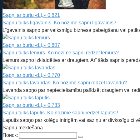
Sapņi ar burtu «LĻ»
0
821
Sapņu tulks līgavainis. Ko nozīmē sapnī līgavainis?
Līgavainis sapņo par veiksmīgu biznesa pabeigšanu vai patīka
Sapņi ar burtu «LĻ»
0
607
Sapnu tulks lemurs. Ko nozīmē sapnī redzēt lemurs?
Lemurs sapņo izklaidēties ar draugiem. Arī šāds sapnis pared
Sapņi ar burtu «LĻ»
0
770
Sapnu tulks lavandas. Ko nozīmē sapnī redzēt lavandu?
Lavanda sapņo par nepieciešamību palīdzēt draugiem vai radie
Sapņi ar burtu «LĻ»
0
733
Sapnu tulks laputis. Ko nozīmē sapnī redzēt laputis?
Laputis sapņo par kolēģu intrigām vai saziņu ar divkosīgu cilv
Sapņu meklēšana
Поиск: