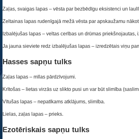
Zaļas, svaigas lapas – vēsta par bezbēdīgu eksistenci un laulīb
Zeltainas lapas rudenīgajā mežā vēsta par apskaužamu nākot
Izbalējušas lapas – veltas cerības un drūmas priekšnojautas
Ja jauna sieviete redz izbalējušas lapas – izredzētais viņu pa
Hasses sapņu tulks
Zaļas lapas – mīlas pārdzīvojumi.
Krītošas – lietas virzās uz slikto pusi un var būt slimība (sasli
Vītušas lapas – nepatīkams atklājums, slimība.
Lielas, zaļas lapas – prieks.
Ezotēriskais sapņu tulks