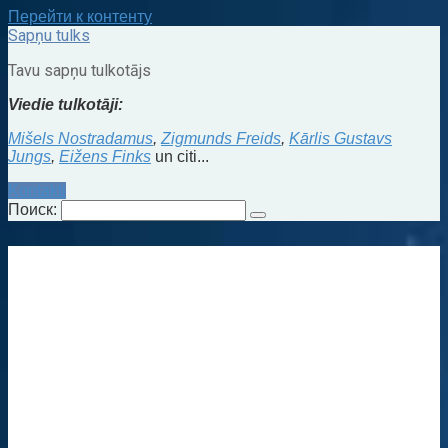
Перейти к контенту
Sapņu tulks
Tavu sapņu tulkotājs
Viedie tulkotāji:
Mišels Nostradamus
,
Zigmunds Freids
,
Kārlis Gustavs
Jungs
,
Eižens Finks
un citi...
Kontakti
Поиск: