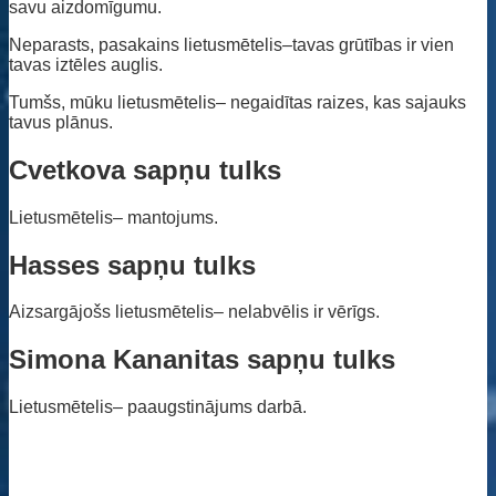
savu aizdomīgumu.
Neparasts, pasakains lietusmētelis–tavas grūtības ir vien
tavas iztēles auglis.
Tumšs, mūku lietusmētelis– negaidītas raizes, kas sajauks
tavus plānus.
Cvetkova sapņu tulks
Lietusmētelis– mantojums.
Hasses sapņu tulks
Aizsargājošs lietusmētelis– nelabvēlis ir vērīgs.
Simona Kananitas sapņu tulks
Lietusmētelis– paaugstinājums darbā.