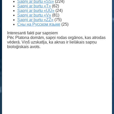
Sapņi ar burtu «SŠ»
(224)
Sapņi ar burtu «T»
(62)
Sapņi ar burtu «UŪ»
(24)
Sapņi ar burtu «V»
(81)
Sapņi ar burtu «ZŽ»
(75)
Сны на Русском языке
(25)
Interesanti fakti par sapņiem
Pēc Platona domām, sapņi rodas orgānos, kas atrodas
vēderā. Viņš uzskatīja, ka aknas ir lielākais sapņu
bioloģiskais avots.