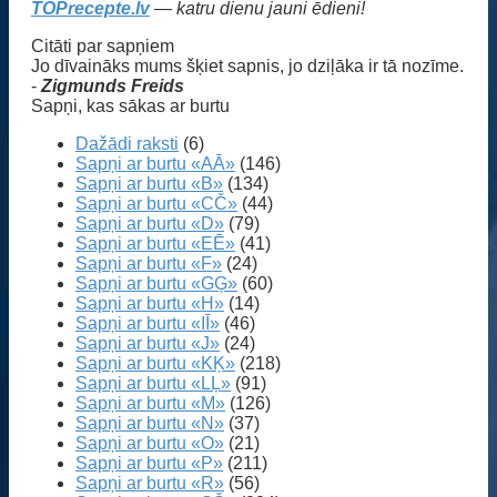
TOPrecepte.lv
— katru dienu jauni ēdieni!
Citāti par sapņiem
Jo dīvaināks mums šķiet sapnis, jo dziļāka ir tā nozīme.
-
Zigmunds Freids
Sapņi, kas sākas ar burtu
Dažādi raksti
(6)
Sapņi ar burtu «AĀ»
(146)
Sapņi ar burtu «B»
(134)
Sapņi ar burtu «CČ»
(44)
Sapņi ar burtu «D»
(79)
Sapņi ar burtu «EĒ»
(41)
Sapņi ar burtu «F»
(24)
Sapņi ar burtu «GĢ»
(60)
Sapņi ar burtu «H»
(14)
Sapņi ar burtu «IĪ»
(46)
Sapņi ar burtu «J»
(24)
Sapņi ar burtu «KĶ»
(218)
Sapņi ar burtu «LĻ»
(91)
Sapņi ar burtu «M»
(126)
Sapņi ar burtu «N»
(37)
Sapņi ar burtu «O»
(21)
Sapņi ar burtu «P»
(211)
Sapņi ar burtu «R»
(56)