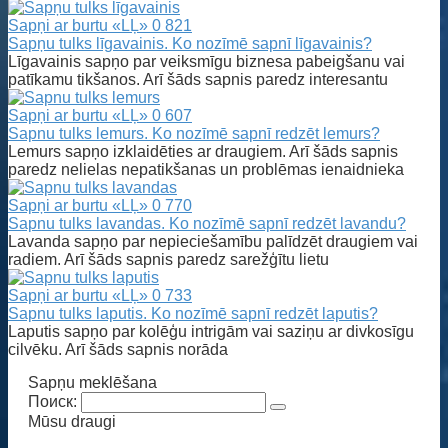
Sapņi ar burtu «LĻ»
0
821
Sapņu tulks līgavainis. Ko nozīmē sapnī līgavainis?
Līgavainis sapņo par veiksmīgu biznesa pabeigšanu vai
patīkamu tikšanos. Arī šāds sapnis paredz interesantu
Sapņi ar burtu «LĻ»
0
607
Sapnu tulks lemurs. Ko nozīmē sapnī redzēt lemurs?
Lemurs sapņo izklaidēties ar draugiem. Arī šāds sapnis
paredz nelielas nepatikšanas un problēmas ienaidnieka
Sapņi ar burtu «LĻ»
0
770
Sapnu tulks lavandas. Ko nozīmē sapnī redzēt lavandu?
Lavanda sapņo par nepieciešamību palīdzēt draugiem vai
radiem. Arī šāds sapnis paredz sarežģītu lietu
Sapņi ar burtu «LĻ»
0
733
Sapnu tulks laputis. Ko nozīmē sapnī redzēt laputis?
Laputis sapņo par kolēģu intrigām vai saziņu ar divkosīgu
cilvēku. Arī šāds sapnis norāda
Sapņu meklēšana
Поиск:
Mūsu draugi