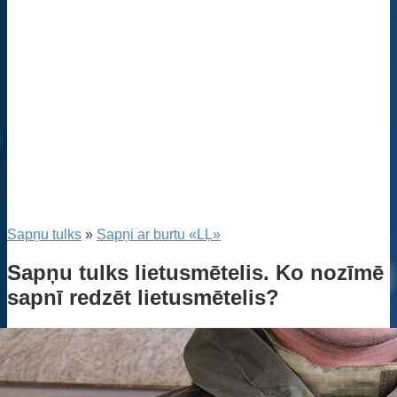
Sapņu tulks
»
Sapņi ar burtu «LĻ»
Sapņu tulks lietusmētelis. Ko nozīmē
sapnī redzēt lietusmētelis?