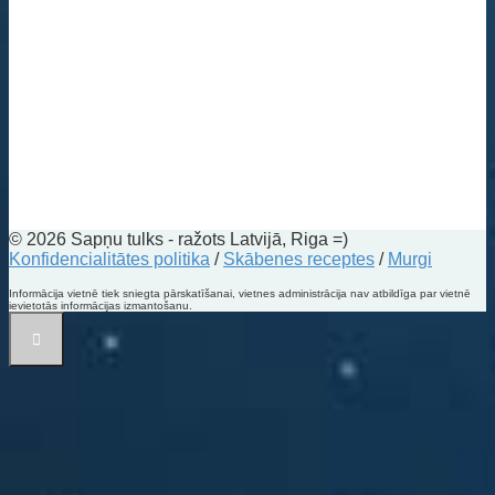
© 2026 Sapņu tulks - ražots Latvijā, Riga =)
Konfidencialitātes politika
/
Skābenes receptes
/
Murgi
Informācija vietnē tiek sniegta pārskatīšanai, vietnes administrācija nav atbildīga par vietnē
ievietotās informācijas izmantošanu.