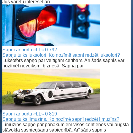
Jūs varētu interesēt arī
Sapņi ar burtu «LĻ»
0
792
Sapņu tulks luksofori. Ko nozīmē sapnī redzēt luksofori?
Luksofors sapņo par veltīgām cerībām. Arī šāds sapnis var
nozīmēt neveiksmi biznesā. Sapņa par
Sapņi ar burtu «LĻ»
0
819
Sapņu tulks limuzīns. Ko nozīmē sapnī redzēt limuzīns?
Limuzīns sapņo par panākumiem visos centienos vai augsta
stāvokļa sasniegšanu sabiedrībā. Arī šāds sapnis