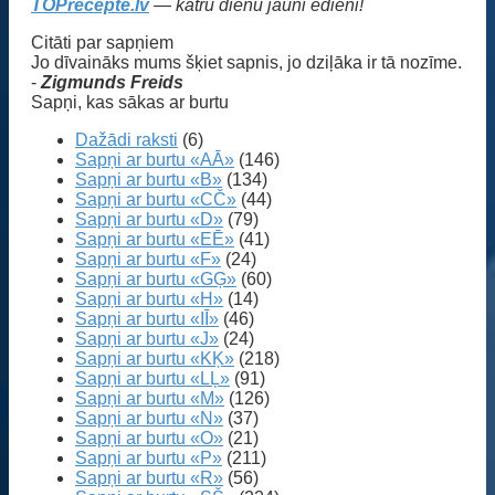
TOPrecepte.lv
— katru dienu jauni ēdieni!
Citāti par sapņiem
Jo dīvaināks mums šķiet sapnis, jo dziļāka ir tā nozīme.
-
Zigmunds Freids
Sapņi, kas sākas ar burtu
Dažādi raksti
(6)
Sapņi ar burtu «AĀ»
(146)
Sapņi ar burtu «B»
(134)
Sapņi ar burtu «CČ»
(44)
Sapņi ar burtu «D»
(79)
Sapņi ar burtu «EĒ»
(41)
Sapņi ar burtu «F»
(24)
Sapņi ar burtu «GĢ»
(60)
Sapņi ar burtu «H»
(14)
Sapņi ar burtu «IĪ»
(46)
Sapņi ar burtu «J»
(24)
Sapņi ar burtu «KĶ»
(218)
Sapņi ar burtu «LĻ»
(91)
Sapņi ar burtu «M»
(126)
Sapņi ar burtu «N»
(37)
Sapņi ar burtu «O»
(21)
Sapņi ar burtu «P»
(211)
Sapņi ar burtu «R»
(56)