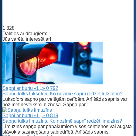
1 328
Dalīties ar draugiem:
Jūs varētu interesēt arī
Sapņi ar burtu «LĻ»
0
792
Sapņu tulks luksofori. Ko nozīmē sapnī redzēt luksofori?
Luksofors sapņo par veltīgām cerībām. Arī šāds sapnis var
nozīmēt neveiksmi biznesā. Sapņa par
Sapņi ar burtu «LĻ»
0
819
Sapņu tulks limuzīns. Ko nozīmē sapnī redzēt limuzīns?
Limuzīns sapņo par panākumiem visos centienos vai augsta
stāvokļa sasniegšanu sabiedrībā. Arī šāds sapnis