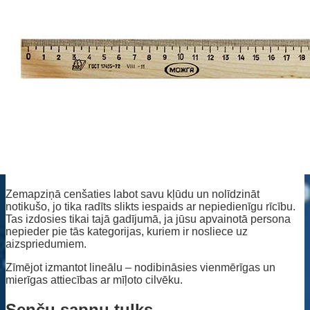
Zemapziņā cenšaties labot savu kļūdu un nolīdzināt
notikušo, jo tika radīts slikts iespaids ar nepiedienīgu rīcību.
Tas izdosies tikai tajā gadījumā, ja jūsu apvainotā persona
nepieder pie tās kategorijas, kuriem ir nosliece uz
aizspriedumiem.
Zīmējot izmantot lineālu – nodibināsies vienmērīgas un
mierīgas attiecības ar mīļoto cilvēku.
Senču sapņu tulks