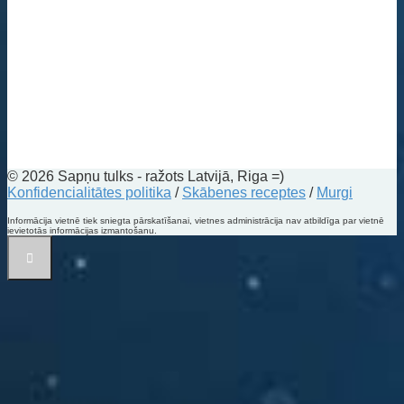
© 2026 Sapņu tulks - ražots Latvijā, Riga =)
Konfidencialitātes politika
/
Skābenes receptes
/
Murgi
Informācija vietnē tiek sniegta pārskatīšanai, vietnes administrācija nav atbildīga par vietnē
ievietotās informācijas izmantošanu.