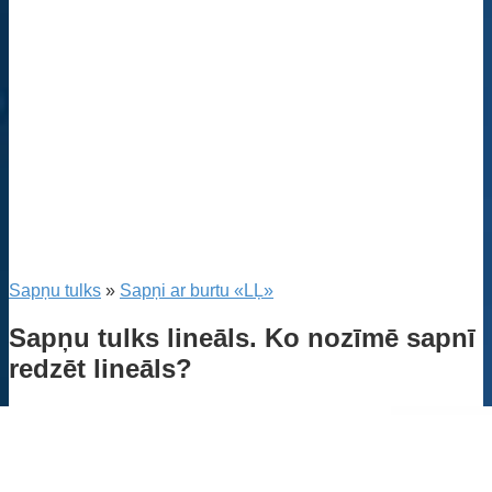
Sapņu tulks
»
Sapņi ar burtu «LĻ»
Sapņu tulks lineāls. Ko nozīmē sapnī
redzēt lineāls?