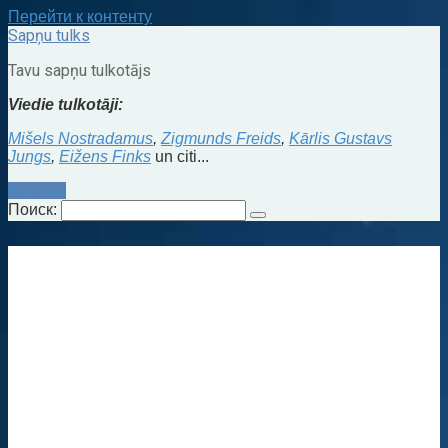
Перейти к контенту
Sapņu tulks
Tavu sapņu tulkotājs
Viedie tulkotāji:
Mišels Nostradamus
,
Zigmunds Freids
,
Kārlis Gustavs
Jungs
,
Eižens Finks
un citi...
Kontakti
Поиск: