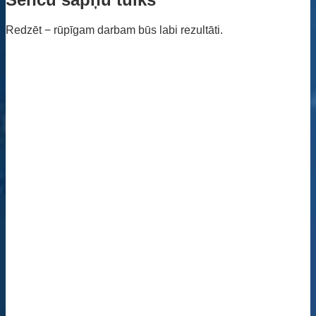
Redzēt − rūpīgam darbam būs labi rezultāti.