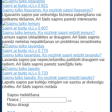
Sapņi ar burtu «LĻ»
0
821
Sapņu tulks līgavainis. Ko nozīmē sapnī līgavainis?
Līgavainis sapņo par veiksmīgu biznesa pabeigšanu vai
patīkamu tikšanos. Arī šāds sapnis paredz interesantu
Sapņi ar burtu «LĻ»
0
607
Sapnu tulks lemurs. Ko nozīmē sapnī redzēt lemurs?
Lemurs sapņo izklaidēties ar draugiem. Arī šāds sapnis
paredz nelielas nepatikšanas un problēmas ienaidnieka
Sapņi ar burtu «LĻ»
0
770
Sapnu tulks lavandas. Ko nozīmē sapnī redzēt lavandu?
Lavanda sapņo par nepieciešamību palīdzēt draugiem vai
radiem. Arī šāds sapnis paredz sarežģītu lietu
Sapņi ar burtu «LĻ»
0
733
Sapnu tulks laputis. Ko nozīmē sapnī redzēt laputis?
Laputis sapņo par kolēģu intrigām vai saziņu ar divkosīgu
cilvēku. Arī šāds sapnis norāda
Sapņu meklēšana
Поиск:
Mūsu draugi