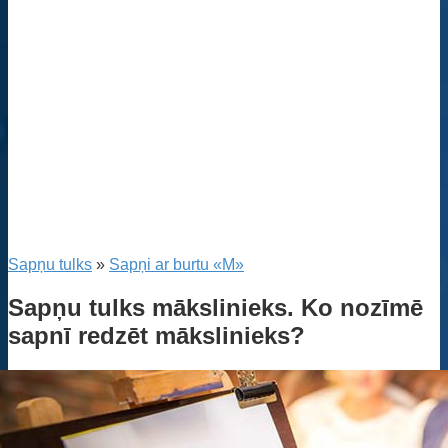
Sapņu tulks
»
Sapņi ar burtu «M»
Sapņu tulks mākslinieks. Ko nozīmē
sapnī redzēt mākslinieks?