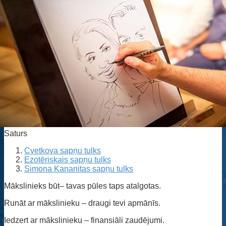
Saturs
Cvetkova sapņu tulks
Ezotēriskais sapņu tulks
Simona Kananitas sapņu tulks
Mākslinieks būt– tavas pūles taps atalgotas.
Runāt ar mākslinieku – draugi tevi apmānīs.
Iedzert ar mākslinieku – finansiāli zaudējumi.