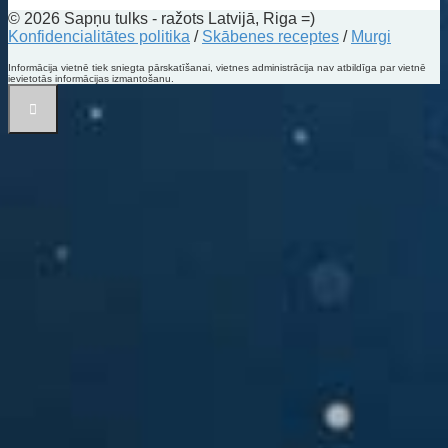
© 2026 Sapņu tulks - ražots Latvijā, Riga =)
Konfidencialitātes politika
/
Skābenes receptes
/
Murgi
Informācija vietnē tiek sniegta pārskatīšanai, vietnes administrācija nav atbildīga par vietnē
ievietotās informācijas izmantošanu.