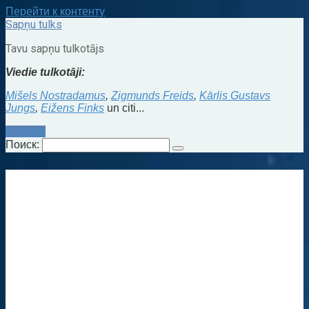
Перейти к контенту
Sapņu tulks
Tavu sapņu tulkotājs
Viedie tulkotāji:
Mišels Nostradamus
,
Zigmunds Freids
,
Kārlis Gustavs
Jungs
,
Eižens Finks
un citi...
Kontakti
Поиск: