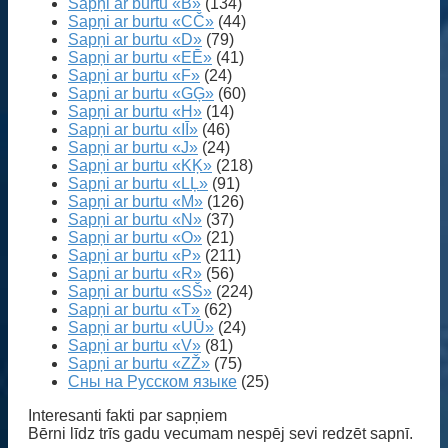
Sapņi ar burtu «B»
(134)
Sapņi ar burtu «CČ»
(44)
Sapņi ar burtu «D»
(79)
Sapņi ar burtu «EĒ»
(41)
Sapņi ar burtu «F»
(24)
Sapņi ar burtu «GĢ»
(60)
Sapņi ar burtu «H»
(14)
Sapņi ar burtu «IĪ»
(46)
Sapņi ar burtu «J»
(24)
Sapņi ar burtu «KĶ»
(218)
Sapņi ar burtu «LĻ»
(91)
Sapņi ar burtu «M»
(126)
Sapņi ar burtu «N»
(37)
Sapņi ar burtu «O»
(21)
Sapņi ar burtu «P»
(211)
Sapņi ar burtu «R»
(56)
Sapņi ar burtu «SŠ»
(224)
Sapņi ar burtu «T»
(62)
Sapņi ar burtu «UŪ»
(24)
Sapņi ar burtu «V»
(81)
Sapņi ar burtu «ZŽ»
(75)
Сны на Русском языке
(25)
Interesanti fakti par sapņiem
Bērni līdz trīs gadu vecumam nespēj sevi redzēt sapnī.