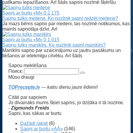
patīkamu iepazīšanos. Arī šāds sapnis nozīmē šķēršļu
Sapņi ar burtu «M»
0
2 175
Sapņu tulks meitene. Ko nozīmē sapnī redzēt meitene?
Ja mazs bērns sapņo par meiteni, tas nozīmē notikumus, kas
mainīs sapņotāja dzīvi. Arī
Sapņi ar burtu «M»
0
1 015
Sapņu tulks manikīrs. Ko nozīmē sapnī manikīrs?
Manikīrs sapņo par uzaicinājumu uz jautru pasākumu un
tikšanos ar ietekmīgu cilvēku. Arī šāds
Sapņu meklēšana
Поиск:
Mūsu draugi
TOPrecepte.lv
— katru dienu jauni ēdieni!
Citāti par sapņiem
Jo dīvaināks mums šķiet sapnis, jo dziļāka ir tā nozīme.
-
Zigmunds Freids
Sapņi, kas sākas ar burtu
Dažādi raksti
(6)
Sapņi ar burtu «AĀ»
(146)