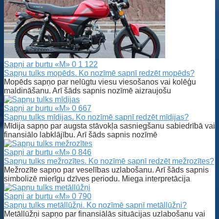
Sapņi ar burtu «M»
0
1 122
Sapņu tulks mopēds. Ko nozīmē sapnī redzēt mopēds?
Mopēds sapņo par nelūgtu viesu viesošanos vai kolēģu
maldināšanu. Arī šāds sapnis nozīmē aizraujošu
Sapņi ar burtu «M»
0
667
Sapņu tulks mīdijas. Ko nozīmē sapnī redzēt mīdijas?
Mīdija sapņo par augsta stāvokļa sasniegšanu sabiedrībā vai
finansiālo labklājību. Arī šāds sapnis nozīmē
Sapņi ar burtu «M»
0
846
Sapņu tulks mežrozītes. Ko nozīmē sapnī redzēt mežrozītes?
Mežrozīte sapņo par veselības uzlabošanu. Arī šāds sapnis
simbolizē mierīgu dzīves periodu. Miega interpretācija
Sapņi ar burtu «M»
0
790
Sapņu tulks metāllūžņi. Ko nozīmē sapnī metāllūžņi?
Metāllūžņi sapņo par finansiālās situācijas uzlabošanu vai