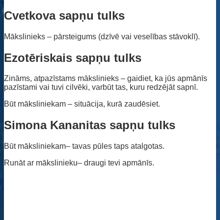
Cvetkova sapņu tulks
Mākslinieks – pārsteigums (dzīvē vai veselības stāvoklī).
Ezotēriskais sapņu tulks
Zināms, atpazīstams mākslinieks – gaidiet, ka jūs apmānīs
pazīstami vai tuvi cilvēki, varbūt tas, kuru redzējāt sapnī.
Būt māksliniekam – situācija, kurā zaudēsiet.
Simona Kananitas sapņu tulks
Būt māksliniekam– tavas pūles taps atalgotas.
Runāt ar mākslinieku– draugi tevi apmānīs.