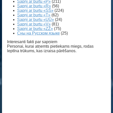
Sapņi ar burtu «P»
(211)
Sapņi ar burtu «R»
(56)
Sapņi ar burtu «SŠ»
(224)
Sapņi ar burtu «T»
(62)
Sapņi ar burtu «UŪ»
(24)
Sapņi ar burtu «V»
(81)
Sapņi ar burtu «ZŽ»
(75)
Сны на Русском языке
(25)
Interesanti fakti par sapņiem
Personai, kurai atņemts pietiekams miegs, rodas
leptīna trūkums, kas izraisa pārēšanos.