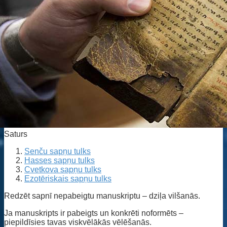
Saturs
Senču sapņu tulks
Hasses sapņu tulks
Cvetkova sapņu tulks
Ezotēriskais sapņu tulks
Redzēt sapnī nepabeigtu manuskriptu – dziļa vilšanās.
Ja manuskripts ir pabeigts un konkrēti noformēts –
piepildīsies tavas viskvēlākās vēlēšanās.