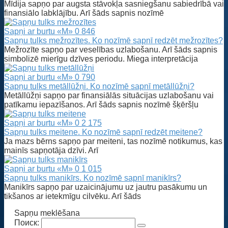
Mīdija sapņo par augsta stāvokļa sasniegšanu sabiedrībā vai
finansiālo labklājību. Arī šāds sapnis nozīmē
Sapņi ar burtu «M»
0
846
Sapņu tulks mežrozītes. Ko nozīmē sapnī redzēt mežrozītes?
Mežrozīte sapņo par veselības uzlabošanu. Arī šāds sapnis
simbolizē mierīgu dzīves periodu. Miega interpretācija
Sapņi ar burtu «M»
0
790
Sapņu tulks metāllūžņi. Ko nozīmē sapnī metāllūžņi?
Metāllūžņi sapņo par finansiālās situācijas uzlabošanu vai
patīkamu iepazīšanos. Arī šāds sapnis nozīmē šķēršļu
Sapņi ar burtu «M»
0
2 175
Sapņu tulks meitene. Ko nozīmē sapnī redzēt meitene?
Ja mazs bērns sapņo par meiteni, tas nozīmē notikumus, kas
mainīs sapņotāja dzīvi. Arī
Sapņi ar burtu «M»
0
1 015
Sapņu tulks manikīrs. Ko nozīmē sapnī manikīrs?
Manikīrs sapņo par uzaicinājumu uz jautru pasākumu un
tikšanos ar ietekmīgu cilvēku. Arī šāds
Sapņu meklēšana
Поиск: