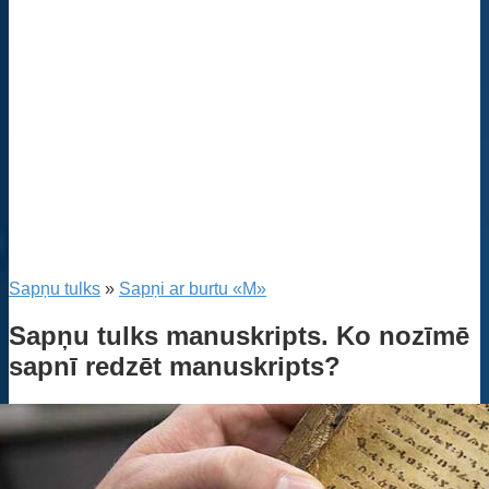
Sapņu tulks
»
Sapņi ar burtu «M»
Sapņu tulks manuskripts. Ko nozīmē
sapnī redzēt manuskripts?