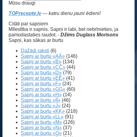
Mūsu draugi
TOPrecepte.lv
— katru dienu jauni ēdieni!
Citāti par sapņiem
Mīlestība ir sapnis. Sapņi ir labi, bet nebrīnieties, ja
pamodastaties raudot. -
Džims Duglass Morisons
Sapņi, kas sākas ar burtu
Dažādi raksti
(6)
Sapņi ar burtu «AĀ»
(146)
Sapņi ar burtu «B»
(134)
Sapņi ar burtu «CČ»
(44)
Sapņi ar burtu «D»
(79)
Sapņi ar burtu «EĒ»
(41)
Sapņi ar burtu «F»
(24)
Sapņi ar burtu «GĢ»
(60)
Sapņi ar burtu «H»
(14)
Sapņi ar burtu «IĪ»
(46)
Sapņi ar burtu «J»
(24)
Sapņi ar burtu «KĶ»
(218)
Sapņi ar burtu «LĻ»
(91)
Sapņi ar burtu «M»
(126)
Sapņi ar burtu «N»
(37)
Sapņi ar burtu «O»
(21)