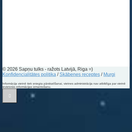
© 2026 Sapņu tulks - ražots Latvijā, Riga =)
Konfidencialitātes politika
/
Skābenes receptes
/
Murgi
Informācija vietnē tiek sniegta pārskatīšanai, vietnes administrācija nav atbildīga par vietnē
ievietotās informācijas izmantošanu.