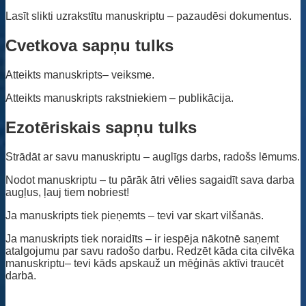
Lasīt slikti uzrakstītu manuskriptu – pazaudēsi dokumentus.
Cvetkova sapņu tulks
Atteikts manuskripts– veiksme.
Atteikts manuskripts rakstniekiem – publikācija.
Ezotēriskais sapņu tulks
Strādāt ar savu manuskriptu – auglīgs darbs, radošs lēmums.
Nodot manuskriptu – tu pārāk ātri vēlies sagaidīt sava darba
augļus, ļauj tiem nobriest!
Ja manuskripts tiek pieņemts – tevi var skart vilšanās.
Ja manuskripts tiek noraidīts – ir iespēja nākotnē saņemt
atalgojumu par savu radošo darbu. Redzēt kāda cita cilvēka
manuskriptu– tevi kāds apskauž un mēģinās aktīvi traucēt
darbā.