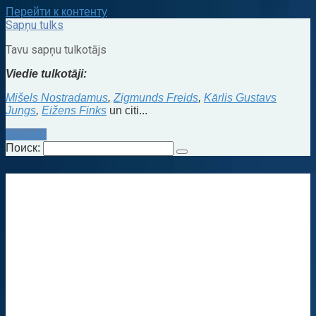
Перейти к контенту
Sapņu tulks
Tavu sapņu tulkotājs
Viedie tulkotāji:
Mišels Nostradamus
,
Zigmunds Freids
,
Kārlis Gustavs
Jungs
,
Eižens Finks
un citi...
Kontakti
Поиск: