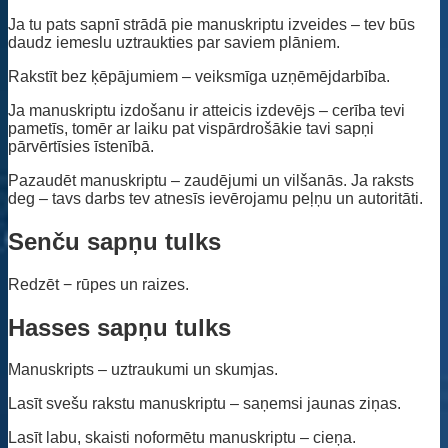
Ja tu pats sapnī strādā pie manuskriptu izveides – tev būs
daudz iemeslu uztraukties par saviem plāniem.
Rakstīt bez ķēpājumiem – veiksmīga uzņēmējdarbība.
Ja manuskriptu izdošanu ir atteicis izdevējs – cerība tevi
pametīs, tomēr ar laiku pat vispārdrošākie tavi sapņi
pārvērtīsies īstenībā.
Pazaudēt manuskriptu – zaudējumi un vilšanās. Ja raksts
deg – tavs darbs tev atnesīs ievērojamu peļņu un autoritāti.
Senču sapņu tulks
Redzēt − rūpes un raizes.
Hasses sapņu tulks
Manuskripts – uztraukumi un skumjas.
Lasīt svešu rakstu manuskriptu – saņemsi jaunas ziņas.
Lasīt labu, skaisti noformētu manuskriptu – cieņa.