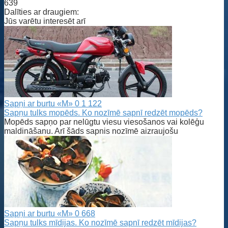
639
Dalīties ar draugiem:
Jūs varētu interesēt arī
Sapņi ar burtu «M»
0
1 122
Sapņu tulks mopēds. Ko nozīmē sapnī redzēt mopēds?
Mopēds sapņo par nelūgtu viesu viesošanos vai kolēģu
maldināšanu. Arī šāds sapnis nozīmē aizraujošu
Sapņi ar burtu «M»
0
668
Sapņu tulks mīdijas. Ko nozīmē sapnī redzēt mīdijas?