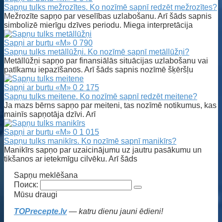
Sapņu tulks mežrozītes. Ko nozīmē sapnī redzēt mežrozītes?
Mežrozīte sapņo par veselības uzlabošanu. Arī šāds sapnis
simbolizē mierīgu dzīves periodu. Miega interpretācija
Sapņi ar burtu «M»
0
790
Sapņu tulks metāllūžņi. Ko nozīmē sapnī metāllūžņi?
Metāllūžņi sapņo par finansiālās situācijas uzlabošanu vai
patīkamu iepazīšanos. Arī šāds sapnis nozīmē šķēršļu
Sapņi ar burtu «M»
0
2 175
Sapņu tulks meitene. Ko nozīmē sapnī redzēt meitene?
Ja mazs bērns sapņo par meiteni, tas nozīmē notikumus, kas
mainīs sapņotāja dzīvi. Arī
Sapņi ar burtu «M»
0
1 015
Sapņu tulks manikīrs. Ko nozīmē sapnī manikīrs?
Manikīrs sapņo par uzaicinājumu uz jautru pasākumu un
tikšanos ar ietekmīgu cilvēku. Arī šāds
Sapņu meklēšana
Поиск:
Mūsu draugi
TOPrecepte.lv
— katru dienu jauni ēdieni!