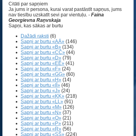
Citāti par sapņiem
Ja jums ir persona, kurai varat pastāstīt sapņus, jums
nav tiesību uzskatīt sevi par vientuļu. -
Faina
Georgievna Raņvskaja
Sapņi, kas sākas ar burtu
Dažādi raksti
(6)
Sapņi ar burtu «AĀ»
(146)
Sapņi ar burtu «B»
(134)
Sapņi ar burtu «CČ»
(44)
Sapņi ar burtu «D»
(79)
Sapņi ar burtu «EĒ»
(41)
Sapņi ar burtu «F»
(24)
Sapņi ar burtu «GĢ»
(60)
Sapņi ar burtu «H»
(14)
Sapņi ar burtu «IĪ»
(46)
Sapņi ar burtu «J»
(24)
Sapņi ar burtu «KĶ»
(218)
Sapņi ar burtu «LĻ»
(91)
Sapņi ar burtu «M»
(126)
Sapņi ar burtu «N»
(37)
Sapņi ar burtu «O»
(21)
Sapņi ar burtu «P»
(211)
Sapņi ar burtu «R»
(56)
Sapņi ar burtu «SŠ»
(224)