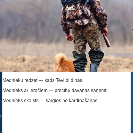
Mednieku redzēt — kāds Tevi bildinās.
Mednieks ar ieročiem — precību dāvanas saņemt.
Mednieks skaists — sargies no kārdināšanas.