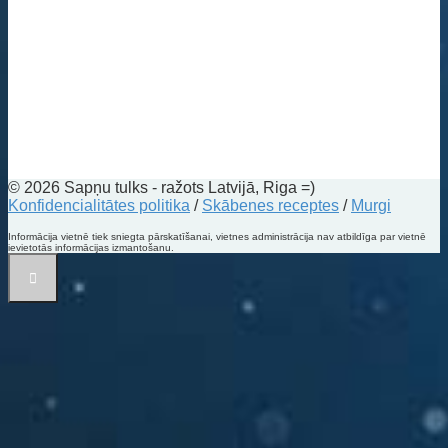
© 2026 Sapņu tulks - ražots Latvijā, Riga =)
Konfidencialitātes politika
/
Skābenes receptes
/
Murgi
Informācija vietnē tiek sniegta pārskatīšanai, vietnes administrācija nav atbildīga par vietnē
ievietotās informācijas izmantošanu.