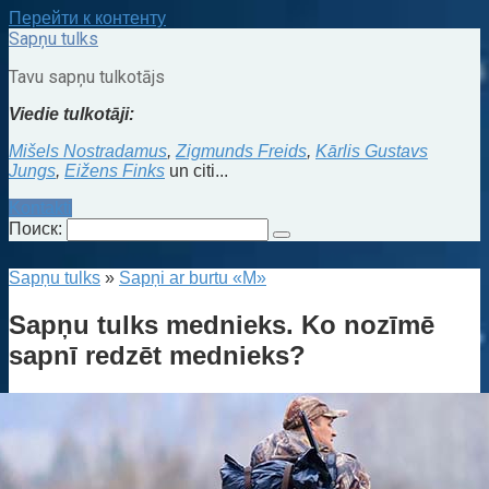
Перейти к контенту
Sapņu tulks
Tavu sapņu tulkotājs
Viedie tulkotāji:
Mišels Nostradamus
,
Zigmunds Freids
,
Kārlis Gustavs
Jungs
,
Eižens Finks
un citi...
Kontakti
Поиск:
Sapņu tulks
»
Sapņi ar burtu «M»
Sapņu tulks mednieks. Ko nozīmē
sapnī redzēt mednieks?