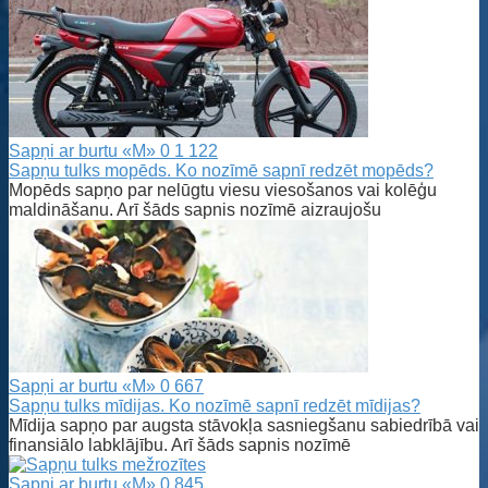
Sapņi ar burtu «M»
0
1 122
Sapņu tulks mopēds. Ko nozīmē sapnī redzēt mopēds?
Mopēds sapņo par nelūgtu viesu viesošanos vai kolēģu
maldināšanu. Arī šāds sapnis nozīmē aizraujošu
Sapņi ar burtu «M»
0
667
Sapņu tulks mīdijas. Ko nozīmē sapnī redzēt mīdijas?
Mīdija sapņo par augsta stāvokļa sasniegšanu sabiedrībā vai
finansiālo labklājību. Arī šāds sapnis nozīmē
Sapņi ar burtu «M»
0
845