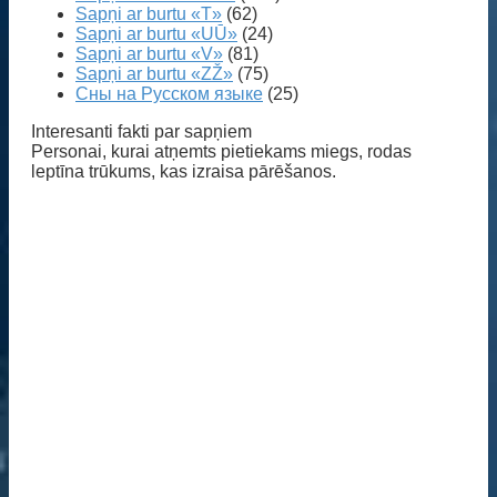
Sapņi ar burtu «T»
(62)
Sapņi ar burtu «UŪ»
(24)
Sapņi ar burtu «V»
(81)
Sapņi ar burtu «ZŽ»
(75)
Сны на Русском языке
(25)
Interesanti fakti par sapņiem
Personai, kurai atņemts pietiekams miegs, rodas
leptīna trūkums, kas izraisa pārēšanos.