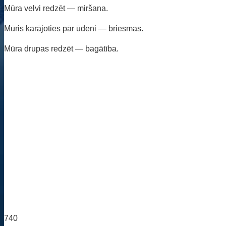
Mūra velvi redzēt — miršana.
Mūris karājoties pār ūdeni — briesmas.
Mūra drupas redzēt — bagātība.
740