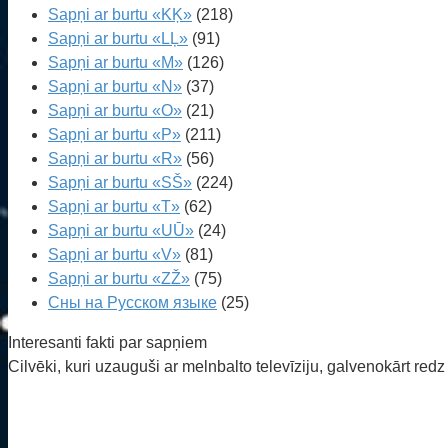
Sapņi ar burtu «KĶ»
(218)
Sapņi ar burtu «LĻ»
(91)
Sapņi ar burtu «M»
(126)
Sapņi ar burtu «N»
(37)
Sapņi ar burtu «O»
(21)
Sapņi ar burtu «P»
(211)
Sapņi ar burtu «R»
(56)
Sapņi ar burtu «SŠ»
(224)
Sapņi ar burtu «T»
(62)
Sapņi ar burtu «UŪ»
(24)
Sapņi ar burtu «V»
(81)
Sapņi ar burtu «ZŽ»
(75)
Сны на Русском языке
(25)
Interesanti fakti par sapņiem
Cilvēki, kuri uzauguši ar melnbalto televīziju, galvenokārt red