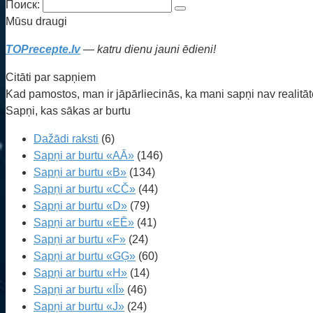
Поиск:
Mūsu draugi
TOPrecepte.lv
— katru dienu jauni ēdieni!
Citāti par sapņiem
Kad pamostos, man ir jāpārliecinās, ka mani sapņi nav realitāt
Sapņi, kas sākas ar burtu
Dažādi raksti
(6)
Sapņi ar burtu «AĀ»
(146)
Sapņi ar burtu «B»
(134)
Sapņi ar burtu «CČ»
(44)
Sapņi ar burtu «D»
(79)
Sapņi ar burtu «EĒ»
(41)
Sapņi ar burtu «F»
(24)
Sapņi ar burtu «GĢ»
(60)
Sapņi ar burtu «H»
(14)
Sapņi ar burtu «IĪ»
(46)
Sapņi ar burtu «J»
(24)