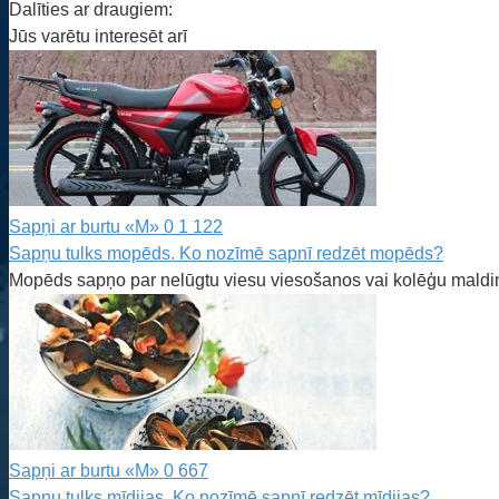
Dalīties ar draugiem:
Jūs varētu interesēt arī
Sapņi ar burtu «M»
0
1 122
Sapņu tulks mopēds. Ko nozīmē sapnī redzēt mopēds?
Mopēds sapņo par nelūgtu viesu viesošanos vai kolēģu maldi
Sapņi ar burtu «M»
0
667
Sapņu tulks mīdijas. Ko nozīmē sapnī redzēt mīdijas?