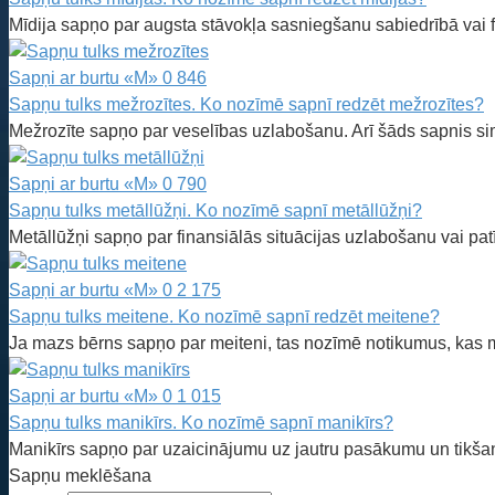
Mīdija sapņo par augsta stāvokļa sasniegšanu sabiedrībā vai f
Sapņi ar burtu «M»
0
846
Sapņu tulks mežrozītes. Ko nozīmē sapnī redzēt mežrozītes?
Mežrozīte sapņo par veselības uzlabošanu. Arī šāds sapnis sim
Sapņi ar burtu «M»
0
790
Sapņu tulks metāllūžņi. Ko nozīmē sapnī metāllūžņi?
Metāllūžņi sapņo par finansiālās situācijas uzlabošanu vai pa
Sapņi ar burtu «M»
0
2 175
Sapņu tulks meitene. Ko nozīmē sapnī redzēt meitene?
Ja mazs bērns sapņo par meiteni, tas nozīmē notikumus, kas ma
Sapņi ar burtu «M»
0
1 015
Sapņu tulks manikīrs. Ko nozīmē sapnī manikīrs?
Manikīrs sapņo par uzaicinājumu uz jautru pasākumu un tikšan
Sapņu meklēšana