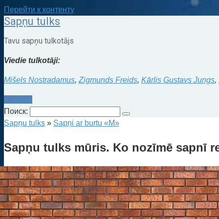
Перейти к контенту
Sapņu tulks
Tavu sapņu tulkotājs
Viedie tulkotāji:
Mišels Nostradamus
,
Zigmunds Freids
,
Kārlis Gustavs Jungs
,
Kontakti
Поиск:
Sapņu tulks
»
Sapņi ar burtu «M»
Sapņu tulks mūris. Ko nozīmē sapnī r