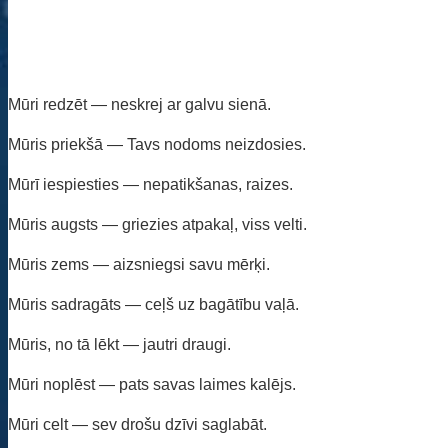
Mūri redzēt — neskrej ar galvu sienā.
Mūris priekšā — Tavs nodoms neizdosies.
Mūrī iespiesties — nepatikšanas, raizes.
Mūris augsts — griezies atpakaļ, viss velti.
Mūris zems — aizsniegsi savu mērķi.
Mūris sadragāts — ceļš uz bagātību vaļā.
Mūris, no tā lēkt — jautri draugi.
Mūri noplēst — pats savas laimes kalējs.
Mūri celt — sev drošu dzīvi saglabāt.