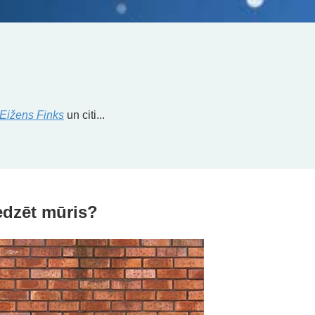
Eižens Finks
un citi...
edzēt mūris?