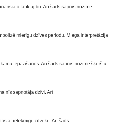
inansiālo labklājību. Arī šāds sapnis nozīmē
bolizē mierīgu dzīves periodu. Miega interpretācija
tīkamu iepazīšanos. Arī šāds sapnis nozīmē šķēršļu
inīs sapņotāja dzīvi. Arī
os ar ietekmīgu cilvēku. Arī šāds