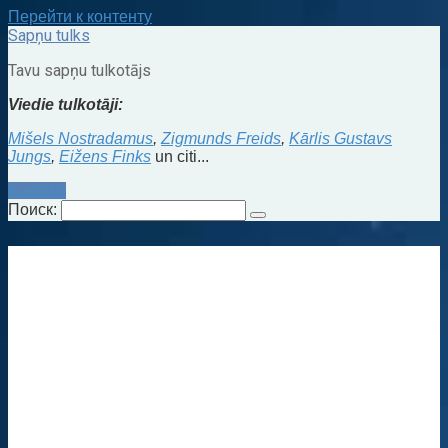
Перейти к контенту
Sapņu tulks
Tavu sapņu tulkotājs
Viedie tulkotāji:
Mišels Nostradamus
,
Zigmunds Freids
,
Kārlis Gustavs
Jungs
,
Eižens Finks
un citi...
Kontakti
Поиск: