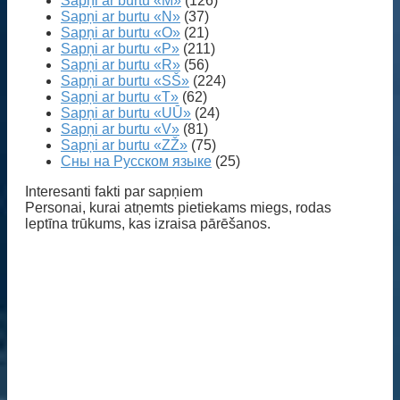
Sapņi ar burtu «M»
(126)
Sapņi ar burtu «N»
(37)
Sapņi ar burtu «O»
(21)
Sapņi ar burtu «P»
(211)
Sapņi ar burtu «R»
(56)
Sapņi ar burtu «SŠ»
(224)
Sapņi ar burtu «T»
(62)
Sapņi ar burtu «UŪ»
(24)
Sapņi ar burtu «V»
(81)
Sapņi ar burtu «ZŽ»
(75)
Сны на Русском языке
(25)
Interesanti fakti par sapņiem
Personai, kurai atņemts pietiekams miegs, rodas
leptīna trūkums, kas izraisa pārēšanos.