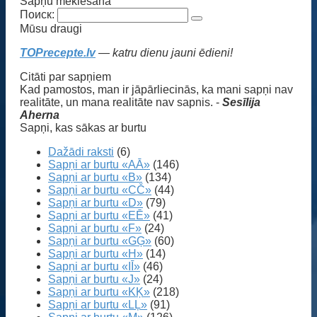
Sapņu meklēšana
Поиск:
Mūsu draugi
TOPrecepte.lv
— katru dienu jauni ēdieni!
Citāti par sapņiem
Kad pamostos, man ir jāpārliecinās, ka mani sapņi nav
realitāte, un mana realitāte nav sapnis. -
Sesīlija
Aherna
Sapņi, kas sākas ar burtu
Dažādi raksti
(6)
Sapņi ar burtu «AĀ»
(146)
Sapņi ar burtu «B»
(134)
Sapņi ar burtu «CČ»
(44)
Sapņi ar burtu «D»
(79)
Sapņi ar burtu «EĒ»
(41)
Sapņi ar burtu «F»
(24)
Sapņi ar burtu «GĢ»
(60)
Sapņi ar burtu «H»
(14)
Sapņi ar burtu «IĪ»
(46)
Sapņi ar burtu «J»
(24)
Sapņi ar burtu «KĶ»
(218)
Sapņi ar burtu «LĻ»
(91)