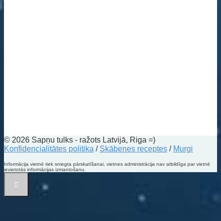
© 2026 Sapņu tulks - ražots Latvijā, Riga =)
Konfidencialitātes politika
/
Skābenes receptes
/
Murgi
Informācija vietnē tiek sniegta pārskatīšanai, vietnes administrācija nav atbildīga par vietnē
ievietotās informācijas izmantošanu.