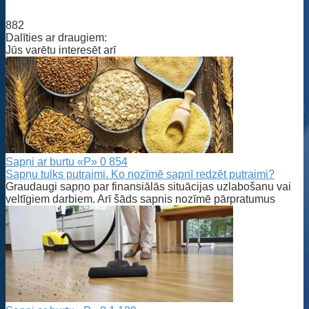
882
Dalīties ar draugiem:
Jūs varētu interesēt arī
Sapņi ar burtu «P»
0
854
Sapņu tulks putraimi. Ko nozīmē sapnī redzēt putraimi?
Graudaugi sapņo par finansiālās situācijas uzlabošanu vai
veltīgiem darbiem. Arī šāds sapnis nozīmē pārpratumus