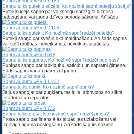
Sapņi ar burtu «P»
0
1 189
Sapņu tulks putekļu sūcējs. Ko nozīmē sapnī putekļu sūcējs?
Putekļsūcējs sapņo par veiksmīgu sarežģīta biznesa
pabeigšanu vai jauna dzīves perioda sākumu. Arī šāds
Sapņi ar burtu «P»
0
2 106
Sapņu tulks putekļi. Ko nozīmē sapnī redzēt putekļu?
Putekļi sapņo par svešinieka maldināšanu. Arī šāds sapnis
var solīt grūtības, neveiksmes, neveiklas situācijas
Sapņi ar burtu «P»
0
648
Sapņu tulks pupiņas. Ko nozīmē sapnī redzēt pupiņas?
Pupiņas sapņo par labklājību, saticību un sapratni ģimenē.
Šāds sapnis var arī paredzēt jaunu
Sapņi ar burtu «P»
0
1 232
Sapņu tulks puņķi. Ko nozīmē sapnī puņķi?
Ja jūs sapņojat par puņķiem, tas ir, lai atbrīvotos no sliktā
ieraduma un iepazītos
Sapņi ar burtu «P»
0
736
Sapņu tulks prosa. Ko nozīmē sapnī redzēt prosa?
Prosa sapņo par finansiālās situācijas uzlabošanu vai
izdevīga līguma noslēgšanu. Arī šāds sapnis nozīmē