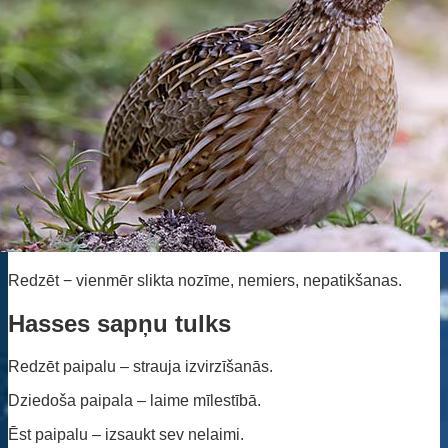
Redzēt − vienmēr slikta nozīme, nemiers, nepatikšanas.
Hasses sapņu tulks
Redzēt paipalu – strauja izvirzīšanās.
Dziedoša paipala – laime mīlestībā.
Ēst paipalu – izsaukt sev nelaimi.