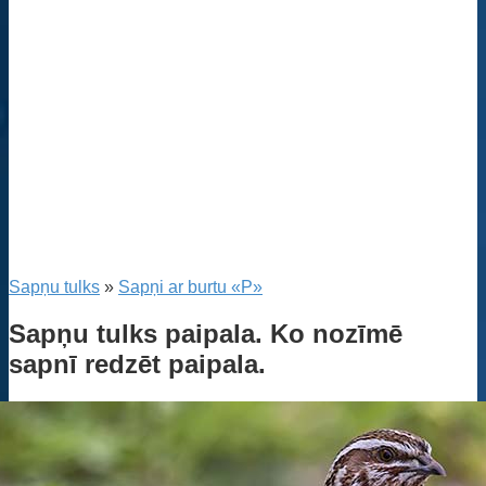
Sapņu tulks
»
Sapņi ar burtu «P»
Sapņu tulks paipala. Ko nozīmē
sapnī redzēt paipala.