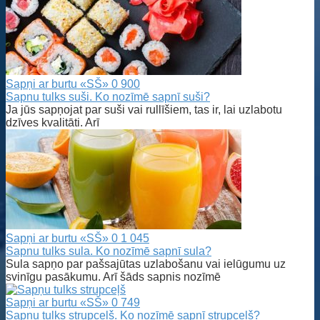
Sapņi ar burtu «SŠ»
0
900
Sapnu tulks suši. Ko nozīmē sapnī suši?
Ja jūs sapņojat par suši vai rullīšiem, tas ir, lai uzlabotu
dzīves kvalitāti. Arī
Sapņi ar burtu «SŠ»
0
1 045
Sapnu tulks sula. Ko nozīmē sapnī sula?
Sula sapņo par pašsajūtas uzlabošanu vai ielūgumu uz
svinīgu pasākumu. Arī šāds sapnis nozīmē
Sapņi ar burtu «SŠ»
0
749
Sapņu tulks strupceļš. Ko nozīmē sapnī strupceļš?