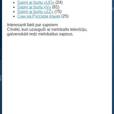
Sapņi ar burtu «UŪ»
(24)
Sapņi ar burtu «V»
(81)
Sapņi ar burtu «ZŽ»
(75)
Сны на Русском языке
(25)
Interesanti fakti par sapņiem
Cilvēki, kuri uzauguši ar melnbalto televīziju,
galvenokārt redz melnbaltus sapņus.