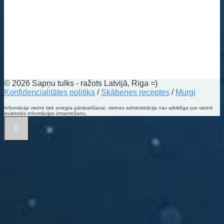
© 2026 Sapņu tulks - ražots Latvijā, Riga =)
Konfidencialitātes politika
/
Skābenes receptes
/
Murgi
Informācija vietnē tiek sniegta pārskatīšanai, vietnes administrācija nav atbildīga par vietnē
ievietotās informācijas izmantošanu.