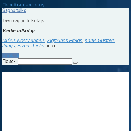
Перейти к контенту
Sapņu tulks
Tavu sapņu tulkotājs
Viedie tulkotāji:
Mišels Nostradamus
,
Zigmunds Freids
,
Kārlis Gustavs
Jungs
,
Eižens Finks
un citi...
Kontakti
Поиск: