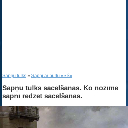
Sapņu tulks
»
Sapņi ar burtu «SŠ»
Sapņu tulks sacelšanās. Ko nozīmē
sapnī redzēt sacelšanās.