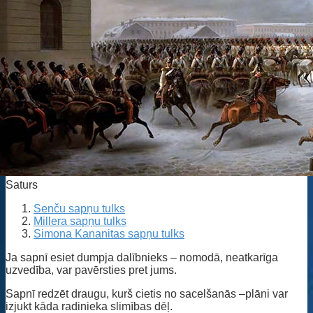
Saturs
Senču sapņu tulks
Millera sapņu tulks
Simona Kananitas sapņu tulks
Ja sapnī esiet dumpja dalībnieks – nomodā, neatkarīga
uzvedība, var pavērsties pret jums.
Sapnī redzēt draugu, kurš cietis no sacelšanās –plāni var
izjukt kāda radinieka slimības dēļ.