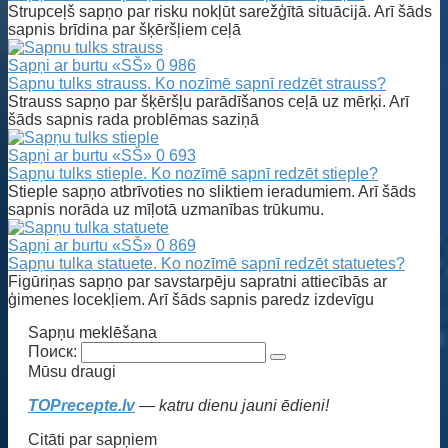
Strupceļš sapņo par risku nokļūt sarežģītā situācijā. Arī šāds
sapnis brīdina par šķēršļiem ceļā
Sapņi ar burtu «SŠ»
0
986
Sapnu tulks strauss. Ko nozīmē sapnī redzēt strauss?
Strauss sapņo par šķēršļu parādīšanos ceļā uz mērķi. Arī
šāds sapnis rada problēmas saziņā
Sapņi ar burtu «SŠ»
0
693
Sapņu tulks stieple. Ko nozīmē sapnī redzēt stieple?
Stieple sapņo atbrīvoties no sliktiem ieradumiem. Arī šāds
sapnis norāda uz mīļotā uzmanības trūkumu.
Sapņi ar burtu «SŠ»
0
869
Sapņu tulka statuete. Ko nozīmē sapnī redzēt statuetes?
Figūriņas sapņo par savstarpēju sapratni attiecībās ar
ģimenes locekļiem. Arī šāds sapnis paredz izdevīgu
Sapņu meklēšana
Поиск:
Mūsu draugi
TOPrecepte.lv
— katru dienu jauni ēdieni!
Citāti par sapņiem