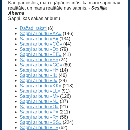
Kad pamostos, man ir jāpārliecinās, ka mani sapņi nav
realitāte, un mana realitāte nav sapnis. -
Sesīlija
Aherna
Sapņi, kas sākas ar burtu
Dažādi raksti
(6)
Sapņi ar burtu «AĀ»
(146)
Sapņi ar burtu «B»
(134)
Sapņi ar burtu «CČ»
(44)
Sapņi ar burtu «D»
(79)
Sapņi ar burtu «EĒ»
(41)
Sapņi ar burtu «F»
(24)
Sapņi ar burtu «GĢ»
(60)
Sapņi ar burtu «H»
(14)
Sapņi ar burtu «IĪ»
(46)
Sapņi ar burtu «J»
(24)
Sapņi ar burtu «KĶ»
(218)
Sapņi ar burtu «LĻ»
(91)
Sapņi ar burtu «M»
(126)
Sapņi ar burtu «N»
(37)
Sapņi ar burtu «O»
(21)
Sapņi ar burtu «P»
(211)
Sapņi ar burtu «R»
(56)
Sapņi ar burtu «SŠ»
(224)
Sapņi ar burtu «T»
(62)