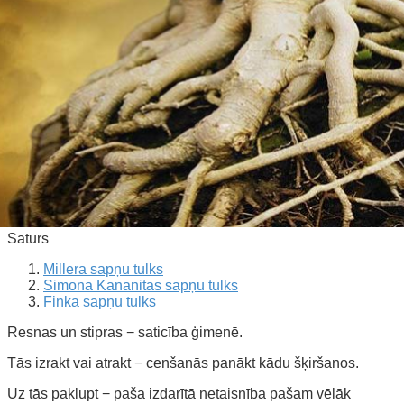
Saturs
Millera sapņu tulks
Simona Kananitas sapņu tulks
Finka sapņu tulks
Resnas un stipras − saticība ģimenē.
Tās izrakt vai atrakt − cenšanās panākt kādu šķiršanos.
Uz tās paklupt − paša izdarītā netaisnība pašam vēlāk