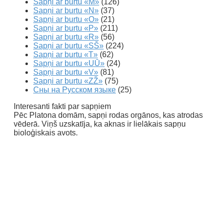
Sapņi ar burtu «M»
(126)
Sapņi ar burtu «N»
(37)
Sapņi ar burtu «O»
(21)
Sapņi ar burtu «P»
(211)
Sapņi ar burtu «R»
(56)
Sapņi ar burtu «SŠ»
(224)
Sapņi ar burtu «T»
(62)
Sapņi ar burtu «UŪ»
(24)
Sapņi ar burtu «V»
(81)
Sapņi ar burtu «ZŽ»
(75)
Сны на Русском языке
(25)
Interesanti fakti par sapņiem
Pēc Platona domām, sapņi rodas orgānos, kas atrodas
vēderā. Viņš uzskatīja, ka aknas ir lielākais sapņu
bioloģiskais avots.