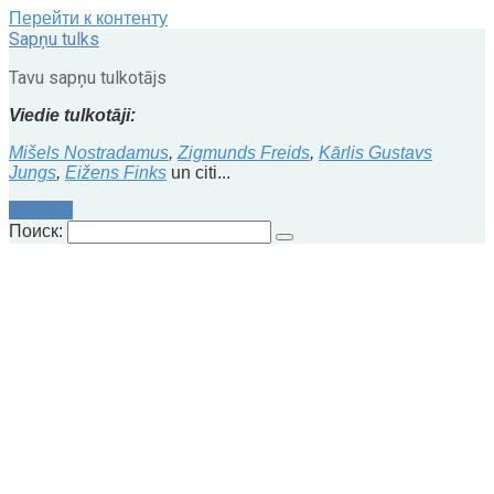
Перейти к контенту
Sapņu tulks
Tavu sapņu tulkotājs
Viedie tulkotāji:
Mišels Nostradamus
,
Zigmunds Freids
,
Kārlis Gustavs
Jungs
,
Eižens Finks
un citi...
Kontakti
Поиск: