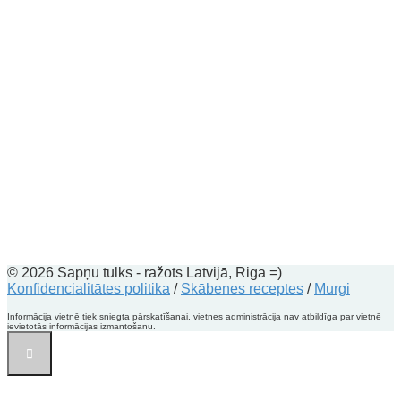
© 2026 Sapņu tulks - ražots Latvijā, Riga =)
Konfidencialitātes politika
/
Skābenes receptes
/
Murgi
Informācija vietnē tiek sniegta pārskatīšanai, vietnes administrācija nav atbildīga par vietnē
ievietotās informācijas izmantošanu.