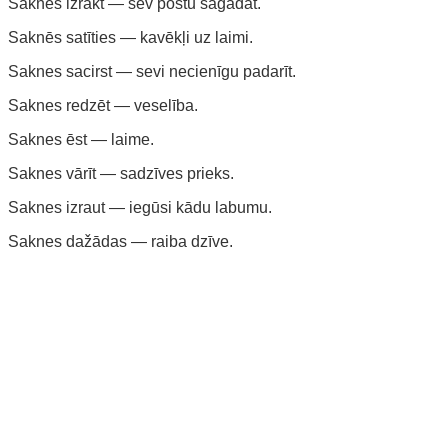
Saknes izrakt — sev postu sagādāt.
Saknēs satīties — kavēkļi uz laimi.
Saknes sacirst — sevi necienīgu padarīt.
Saknes redzēt — veselība.
Saknes ēst — laime.
Saknes vārīt — sadzīves prieks.
Saknes izraut — iegūsi kādu labumu.
Saknes dažādas — raiba dzīve.