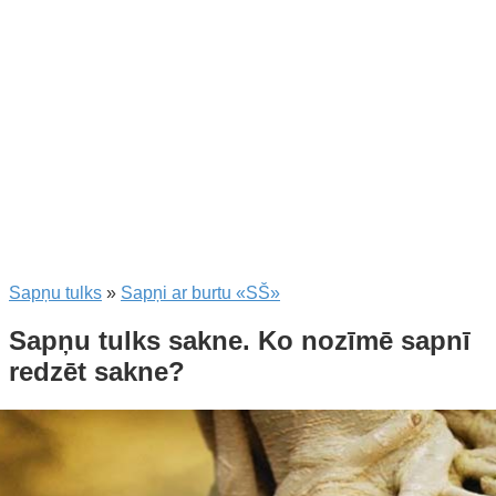
Sapņu tulks
»
Sapņi ar burtu «SŠ»
Sapņu tulks sakne. Ko nozīmē sapnī
redzēt sakne?