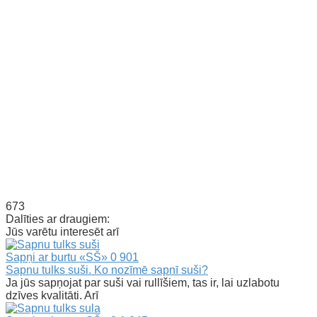
673
Dalīties ar draugiem:
Jūs varētu interesēt arī
Sapņi ar burtu «SŠ»
0
901
Sapnu tulks suši. Ko nozīmē sapnī suši?
Ja jūs sapņojat par suši vai rullīšiem, tas ir, lai uzlabotu
dzīves kvalitāti. Arī