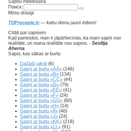
Sapņu meklēšana
Поиск:
Mūsu draugi
TOPrecepte.lv
— katru dienu jauni ēdieni!
Citāti par sapņiem
Kad pamostos, man ir jāpārliecinās, ka mani sapņi nav
realitāte, un mana realitāte nav sapnis. -
Sesīlija
Aherna
Sapņi, kas sākas ar burtu
Dažādi raksti
(6)
Sapņi ar burtu «AĀ»
(146)
Sapņi ar burtu «B»
(134)
Sapņi ar burtu «CČ»
(44)
Sapņi ar burtu «D»
(79)
Sapņi ar burtu «EĒ»
(41)
Sapņi ar burtu «F»
(24)
Sapņi ar burtu «GĢ»
(60)
Sapņi ar burtu «H»
(14)
Sapņi ar burtu «IĪ»
(46)
Sapņi ar burtu «J»
(24)
Sapņi ar burtu «KĶ»
(218)
Sapņi ar burtu «LĻ»
(91)