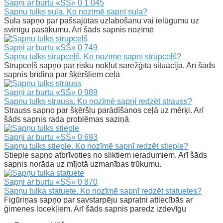
Sapņi ar burtu «SŠ»
0
1 045
Sapnu tulks sula. Ko nozīmē sapnī sula?
Sula sapņo par pašsajūtas uzlabošanu vai ielūgumu uz
svinīgu pasākumu. Arī šāds sapnis nozīmē
Sapņi ar burtu «SŠ»
0
749
Sapņu tulks strupceļš. Ko nozīmē sapnī strupceļš?
Strupceļš sapņo par risku nokļūt sarežģītā situācijā. Arī šāds
sapnis brīdina par šķēršļiem ceļā
Sapņi ar burtu «SŠ»
0
989
Sapnu tulks strauss. Ko nozīmē sapnī redzēt strauss?
Strauss sapņo par šķēršļu parādīšanos ceļā uz mērķi. Arī
šāds sapnis rada problēmas saziņā
Sapņi ar burtu «SŠ»
0
693
Sapņu tulks stieple. Ko nozīmē sapnī redzēt stieple?
Stieple sapņo atbrīvoties no sliktiem ieradumiem. Arī šāds
sapnis norāda uz mīļotā uzmanības trūkumu.
Sapņi ar burtu «SŠ»
0
870
Sapņu tulka statuete. Ko nozīmē sapnī redzēt statuetes?
Figūriņas sapņo par savstarpēju sapratni attiecībās ar
ģimenes locekļiem. Arī šāds sapnis paredz izdevīgu