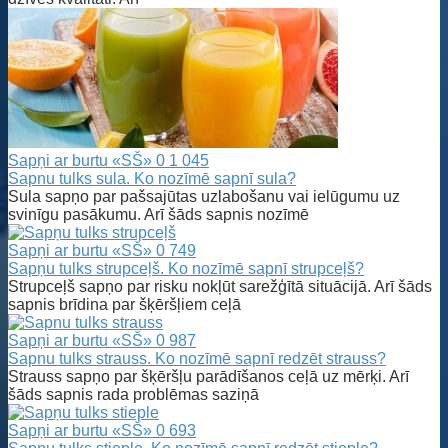
Sapņi ar burtu «SŠ»
0
1 045
Sapnu tulks sula. Ko nozīmē sapnī sula?
Sula sapņo par pašsajūtas uzlabošanu vai ielūgumu uz
svinīgu pasākumu. Arī šāds sapnis nozīmē
Sapņi ar burtu «SŠ»
0
749
Sapņu tulks strupceļš. Ko nozīmē sapnī strupceļš?
Strupceļš sapņo par risku nokļūt sarežģītā situācijā. Arī šāds
sapnis brīdina par šķēršļiem ceļā
Sapņi ar burtu «SŠ»
0
987
Sapnu tulks strauss. Ko nozīmē sapnī redzēt strauss?
Strauss sapņo par šķēršļu parādīšanos ceļā uz mērķi. Arī
šāds sapnis rada problēmas saziņā
Sapņi ar burtu «SŠ»
0
693