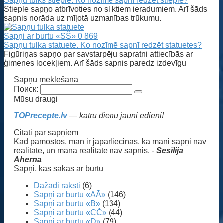
Sapņu tulks stieple. Ko nozīmē sapnī redzēt stieple?
Stieple sapņo atbrīvoties no sliktiem ieradumiem. Arī šāds
sapnis norāda uz mīļotā uzmanības trūkumu.
Sapņi ar burtu «SŠ»
0
869
Sapņu tulka statuete. Ko nozīmē sapnī redzēt statuetes?
Figūriņas sapņo par savstarpēju sapratni attiecībās ar
ģimenes locekļiem. Arī šāds sapnis paredz izdevīgu
Sapņu meklēšana
Поиск:
Mūsu draugi
TOPrecepte.lv
— katru dienu jauni ēdieni!
Citāti par sapņiem
Kad pamostos, man ir jāpārliecinās, ka mani sapņi nav
realitāte, un mana realitāte nav sapnis. -
Sesīlija
Aherna
Sapņi, kas sākas ar burtu
Dažādi raksti
(6)
Sapņi ar burtu «AĀ»
(146)
Sapņi ar burtu «B»
(134)
Sapņi ar burtu «CČ»
(44)
Sapņi ar burtu «D»
(79)