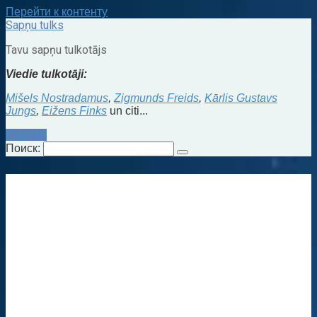
Перейти к контенту
Sapņu tulks
Tavu sapņu tulkotājs
Viedie tulkotāji:
Mišels Nostradamus
,
Zigmunds Freids
,
Kārlis Gustavs
Jungs
,
Eižens Finks
un citi...
Kontakti
Поиск: