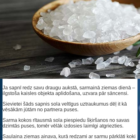
Ja sapnī redz savu draugu aukstā, sarmainā ziemas dienā –
ilgstoša kaisles objekta aplidošana, uzvara pār sāncensi.
Sievietei šāds sapnis sola veltīgus uztraukumus dēļ it kā
vēsākām jūtām no partnera puses.
Sarma kokos rītausmā sola piespiedu šķiršanos no savas
dzimtās puses, tomēr vēlāk izdosies laimīgi atgriezties.
Saulaina ziemas ainava, kurā redzami ar sarmu pārklāti koki