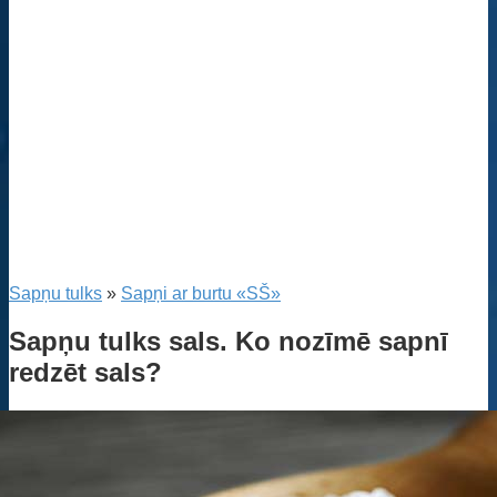
Sapņu tulks
»
Sapņi ar burtu «SŠ»
Sapņu tulks sals. Ko nozīmē sapnī
redzēt sals?