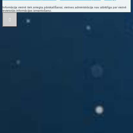
Informācija vietnē tiek sniegta pārskatīšanai, vietnes administrācija nav atbildīga par vietnē
ievietotās informācijas izmantošanu.