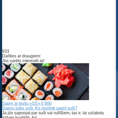
933
Dalīties ar draugiem:
Jūs varētu interesēt arī
Sapņi ar burtu «SŠ»
0
900
Sapnu tulks suši. Ko nozīmē sapnī suši?
Ja jūs sapņojat par suši vai rullīšiem, tas ir, lai uzlabotu
dzīves kvalitāti. Arī