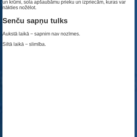
un krūmi, sola apšaubāmu prieku un izpriecām, kuras var
nākties nožēlot.
Senču sapņu tulks
Aukstā laikā − sapnim nav nozīmes.
Siltā laikā − slimība.