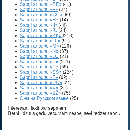
Sapņi ar burtu «EĒ»
(41)
Sapņi ar burtu «F»
(24)
Sapņi ar burtu «GĢ»
(60)
Sapņi ar burtu «H»
(14)
Sapņi ar burtu «IĪ»
(46)
Sapņi ar burtu «J»
(24)
Sapņi ar burtu «KĶ»
(218)
Sapņi ar burtu «LĻ»
(91)
Sapņi ar burtu «M»
(126)
Sapņi ar burtu «N»
(37)
Sapņi ar burtu «O»
(21)
Sapņi ar burtu «P»
(211)
Sapņi ar burtu «R»
(56)
Sapņi ar burtu «SŠ»
(224)
Sapņi ar burtu «T»
(62)
Sapņi ar burtu «UŪ»
(24)
Sapņi ar burtu «V»
(81)
Sapņi ar burtu «ZŽ»
(75)
Сны на Русском языке
(25)
Interesanti fakti par sapņiem
Bērni līdz trīs gadu vecumam nespēj sevi redzēt sapnī.