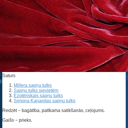
Saturs
Millera sapņu tulks
Sapņu tulks sievietēm
Ezotēriskais sapņu tulks
Simona Kananitas sapņu tulks
Redzēt − bagātība, patīkama satikšanās, ceļojums.
Gaišs − prieks.