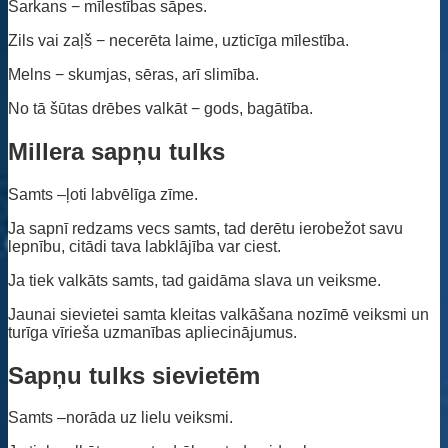
Sarkans − mīlestības sāpes.
Zils vai zaļš − necerēta laime, uzticīga mīlestība.
Melns − skumjas, sēras, arī slimība.
No tā šūtas drēbes valkāt − gods, bagātība.
Millera sapņu tulks
Samts –ļoti labvēlīga zīme.
Ja sapnī redzams vecs samts, tad derētu ierobežot savu
lepnību, citādi tava labklājība var ciest.
Ja tiek valkāts samts, tad gaidāma slava un veiksme.
Jaunai sievietei samta kleitas valkāšana nozīmē veiksmi un
turīga vīrieša uzmanības apliecinājumus.
Sapņu tulks sievietēm
Samts –norāda uz lielu veiksmi.