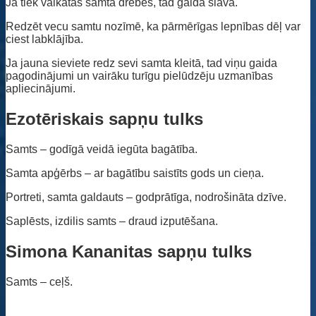
Ja tiek valkātas samta drēbes, tad gaida slava.
Redzēt vecu samtu nozīmē, ka pārmērīgas lepnības dēļ var
ciest labklājība.
Ja jauna sieviete redz sevi samta kleitā, tad viņu gaida
pagodinājumi un vairāku turīgu pielūdzēju uzmanības
apliecinājumi.
Ezotēriskais sapņu tulks
Samts – godīgā veidā iegūta bagātība.
Samta apģērbs – ar bagātību saistīts gods un cieņa.
Portreti, samta galdauts – godprātīga, nodrošināta dzīve.
Saplēsts, izdilis samts – draud izputēšana.
Simona Kananitas sapņu tulks
Samts – ceļš.