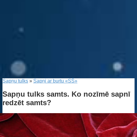
Sapņu tulks
»
Sapņi ar burtu «SŠ»
Sapņu tulks samts. Ko nozīmē sapnī
redzēt samts?