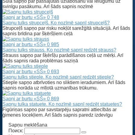
Sula sapņo par pašsajūtas uzlabošanu vai ielūgumu uz
svinīgu pasākumu. Arī šāds sapnis nozīmē
Sapņi ar burtu «SŠ»
0
748
Sapņu tulks strupceļš. Ko nozīmē sapnī strupceļš?
Strupceļš sapņo par risku nokļūt sarežģītā situācijā. Arī šāds
sapnis brīdina par šķēršļiem ceļā
Sapņi ar burtu «SŠ»
0
985
Sapnu tulks strauss. Ko nozīmē sapnī redzēt strauss?
Strauss sapņo par šķēršļu parādīšanos ceļā uz mērķi. Arī
šāds sapnis rada problēmas saziņā
Sapņi ar burtu «SŠ»
0
693
Sapņu tulks stieple. Ko nozīmē sapnī redzēt stieple?
Stieple sapņo atbrīvoties no sliktiem ieradumiem. Arī šāds
sapnis norāda uz mīļotā uzmanības trūkumu.
Sapņi ar burtu «SŠ»
0
869
Sapņu tulka statuete. Ko nozīmē sapnī redzēt statuetes?
Figūriņas sapņo par savstarpēju sapratni attiecībās ar
ģimenes locekļiem. Arī šāds sapnis paredz izdevīgu
Sapņu meklēšana
Поиск: