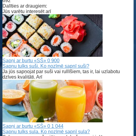
692
Dalīties ar draugiem:
Jūs varētu interesēt arī
Sapņi ar burtu «SŠ»
0
900
Sapnu tulks suši. Ko nozīmē sapnī suši?
Ja jūs sapņojat par suši vai rullīšiem, tas ir, lai uzlabotu
dzīves kvalitāti. Arī
Sapņi ar burtu «SŠ»
0
1 044
Sapnu tulks sula. Ko nozīmē sapnī sula?