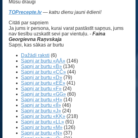
Mūsu draugi
TOPrecepte.lv
— katru dienu jauni ēdieni!
Citāti par sapņiem
Ja jums ir persona, kurai varat pastāstīt sapņus, jums
nav tiesību uzskatīt sevi par vientuļu. -
Faina
Georgievna Raņvskaja
Sapņi, kas sākas ar burtu
Dažādi raksti
(6)
Sapņi ar burtu «AĀ»
(146)
Sapņi ar burtu «B»
(134)
Sapņi ar burtu «CČ»
(44)
Sapņi ar burtu «D»
(79)
Sapņi ar burtu «EĒ»
(41)
Sapņi ar burtu «F»
(24)
Sapņi ar burtu «GĢ»
(60)
Sapņi ar burtu «H»
(14)
Sapņi ar burtu «IĪ»
(46)
Sapņi ar burtu «J»
(24)
Sapņi ar burtu «KĶ»
(218)
Sapņi ar burtu «LĻ»
(91)
Sapņi ar burtu «M»
(126)
Sapņi ar burtu «N»
(37)