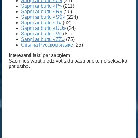
Sapņi ar burtu «O»
(21)
Sapņi ar burtu «P»
(211)
Sapņi ar burtu «R»
(56)
Sapņi ar burtu «SŠ»
(224)
Sapņi ar burtu «T»
(62)
Sapņi ar burtu «UŪ»
(24)
Sapņi ar burtu «V»
(81)
Sapņi ar burtu «ZŽ»
(75)
Сны на Русском языке
(25)
Interesanti fakti par sapņiem
Sapnī jūs varat piedzīvot tādu pašu prieku no seksa kā
patiesībā.