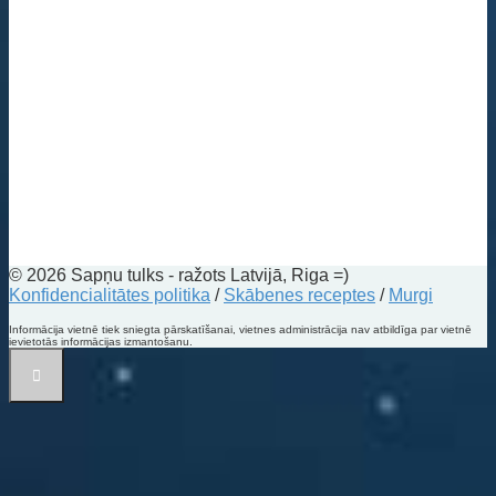
© 2026 Sapņu tulks - ražots Latvijā, Riga =)
Konfidencialitātes politika
/
Skābenes receptes
/
Murgi
Informācija vietnē tiek sniegta pārskatīšanai, vietnes administrācija nav atbildīga par vietnē
ievietotās informācijas izmantošanu.