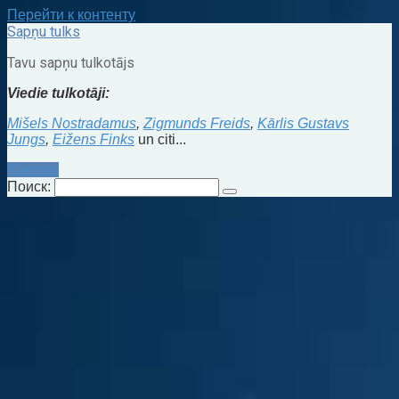
Перейти к контенту
Sapņu tulks
Tavu sapņu tulkotājs
Viedie tulkotāji:
Mišels Nostradamus
,
Zigmunds Freids
,
Kārlis Gustavs
Jungs
,
Eižens Finks
un citi...
Kontakti
Поиск: