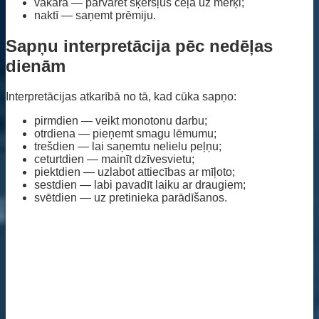
vakarā — pārvarēt šķēršļus ceļā uz mērķi;
naktī — saņemt prēmiju.
Sapņu interpretācija pēc nedēļas
dienām
Interpretācijas atkarībā no tā, kad cūka sapņo:
pirmdien — veikt monotonu darbu;
otrdiena — pieņemt smagu lēmumu;
trešdien — lai saņemtu nelielu peļņu;
ceturtdien — mainīt dzīvesvietu;
piektdien — uzlabot attiecības ar mīļoto;
sestdien — labi pavadīt laiku ar draugiem;
svētdien — uz pretinieka parādīšanos.