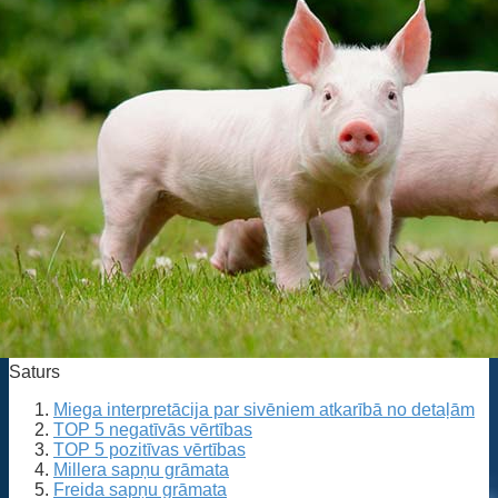
Saturs
Miega interpretācija par sivēniem atkarībā no detaļām
TOP 5 negatīvās vērtības
TOP 5 pozitīvas vērtības
Millera sapņu grāmata
Freida sapņu grāmata