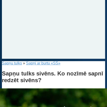
Sapņu tulks
»
Sapņi ar burtu «SŠ»
Sapņu tulks sivēns. Ko nozīmē sapnī
redzēt sivēns?