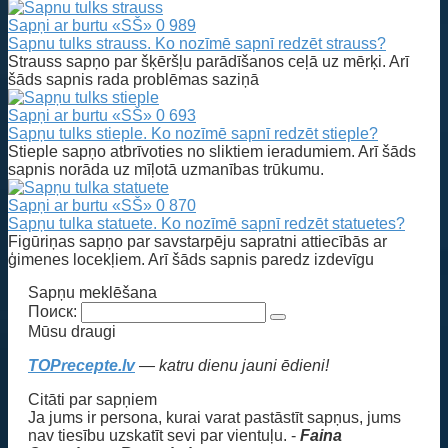
Sapņi ar burtu «SŠ»
0
989
Sapnu tulks strauss. Ko nozīmē sapnī redzēt strauss?
Strauss sapņo par šķēršļu parādīšanos ceļā uz mērķi. Arī
šāds sapnis rada problēmas saziņā
Sapņi ar burtu «SŠ»
0
693
Sapņu tulks stieple. Ko nozīmē sapnī redzēt stieple?
Stieple sapņo atbrīvoties no sliktiem ieradumiem. Arī šāds
sapnis norāda uz mīļotā uzmanības trūkumu.
Sapņi ar burtu «SŠ»
0
870
Sapņu tulka statuete. Ko nozīmē sapnī redzēt statuetes?
Figūriņas sapņo par savstarpēju sapratni attiecībās ar
ģimenes locekļiem. Arī šāds sapnis paredz izdevīgu
Sapņu meklēšana
Поиск:
Mūsu draugi
TOPrecepte.lv
— katru dienu jauni ēdieni!
Citāti par sapņiem
Ja jums ir persona, kurai varat pastāstīt sapņus, jums
nav tiesību uzskatīt sevi par vientuļu. -
Faina