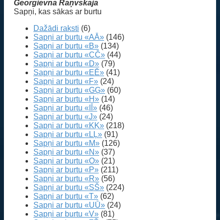
Georgievna Raņvskaja
Sapņi, kas sākas ar burtu
Dažādi raksti
(6)
Sapņi ar burtu «AĀ»
(146)
Sapņi ar burtu «B»
(134)
Sapņi ar burtu «CČ»
(44)
Sapņi ar burtu «D»
(79)
Sapņi ar burtu «EĒ»
(41)
Sapņi ar burtu «F»
(24)
Sapņi ar burtu «GĢ»
(60)
Sapņi ar burtu «H»
(14)
Sapņi ar burtu «IĪ»
(46)
Sapņi ar burtu «J»
(24)
Sapņi ar burtu «KĶ»
(218)
Sapņi ar burtu «LĻ»
(91)
Sapņi ar burtu «M»
(126)
Sapņi ar burtu «N»
(37)
Sapņi ar burtu «O»
(21)
Sapņi ar burtu «P»
(211)
Sapņi ar burtu «R»
(56)
Sapņi ar burtu «SŠ»
(224)
Sapņi ar burtu «T»
(62)
Sapņi ar burtu «UŪ»
(24)
Sapņi ar burtu «V»
(81)