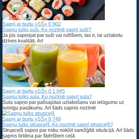
Sapņi ar burtu «SŠ»
0
902
Sapnu tulks suši. Ko nozīmē sapnī suši?
Ja jūs sapņojat par suši vai rullīšiem, tas ir, lai uzlabotu
dzīves kvalitāti. Arī
Sapņi ar burtu «SŠ»
0
1 045
Sapnu tulks sula. Ko nozīmē sapnī sula?
Sula sapņo par pašsajūtas uzlabošanu vai ielūgumu uz
svinīgu pasākumu. Arī šāds sapnis nozīmē
Sapņi ar burtu «SŠ»
0
749
Sapņu tulks strupceļš. Ko nozīmē sapnī strupceļš?
Strupceļš sapņo par risku nokļūt sarežģītā situācijā. Arī šāds
sapnis brīdina par šķēršļiem ceļā