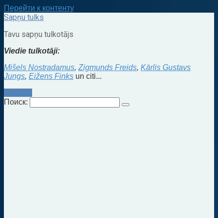
Перейти к контенту
Sapņu tulks
Tavu sapņu tulkotājs
Viedie tulkotāji:
Mišels Nostradamus
,
Zigmunds Freids
,
Kārlis Gustavs
Jungs
,
Eižens Finks
un citi...
Kontakti
Поиск: