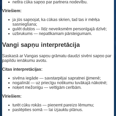
netīra cūka sapņo par partnera nodevību.
Vīriešiem:
ja jūs sapņojat, ka cūkas skrien, tad tas ir mērķa
sasniegšana;
gulēt dubļos — līdz neveiksmēm personīgajā dzīvē;
uzbrukums — nepatīkamam pārsteigumam.
Vangi sapņu interpretācija
Saskaņā ar Vangas sapņu grāmatu daudzi sivēni sapņo par
papildu ienākumu avotu.
Citas interpretācijas:
sivēna iegāde — savstarpējai sapratnei ģimenē;
nogalināt — uz priecīgu notikumu tuvākajā nākotnē;
noķert mežonīgu — veltīgām cerībām.
Vīriešiem:
turēt cūku rokās — pieņemt pareizo lēmumu;
paslēpties somā — lai izjauktu plānus.