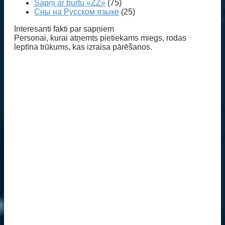
Sapņi ar burtu «ZŽ»
(75)
Сны на Русском языке
(25)
Interesanti fakti par sapņiem
Personai, kurai atņemts pietiekams miegs, rodas
leptīna trūkums, kas izraisa pārēšanos.