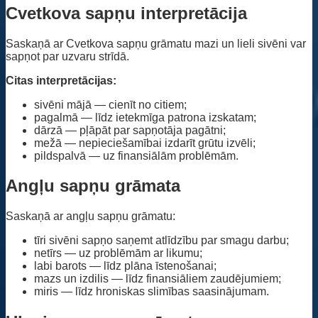
Cvetkova sapņu interpretācija
Saskaņā ar Cvetkova sapņu grāmatu mazi un lieli sivēni var
sapņot par uzvaru strīdā.
Citas interpretācijas:
sivēni mājā — cienīt no citiem;
pagalmā — līdz ietekmīga patrona izskatam;
dārzā — pļāpāt par sapņotāja pagātni;
mežā — nepieciešamībai izdarīt grūtu izvēli;
pildspalvā — uz finansiālām problēmām.
Angļu sapņu grāmata
Saskaņā ar angļu sapņu grāmatu:
tīri sivēni sapņo saņemt atlīdzību par smagu darbu;
netīrs — uz problēmām ar likumu;
labi barots — līdz plāna īstenošanai;
mazs un izdilis — līdz finansiāliem zaudējumiem;
miris — līdz hroniskas slimības saasinājumam.