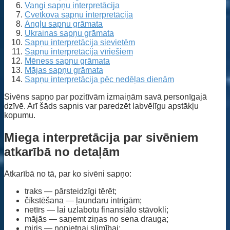
Vangi sapņu interpretācija
Cvetkova sapņu interpretācija
Angļu sapņu grāmata
Ukrainas sapņu grāmata
Sapņu interpretācija sievietēm
Sapņu interpretācija vīriešiem
Mēness sapņu grāmata
Mājas sapņu grāmata
Sapņu interpretācija pēc nedēļas dienām
Sivēns sapņo par pozitīvām izmaiņām savā personīgajā
dzīvē. Arī šāds sapnis var paredzēt labvēlīgu apstākļu
kopumu.
Miega interpretācija par sivēniem
atkarībā no detaļām
Atkarībā no tā, par ko sivēni sapņo:
traks — pārsteidzīgi tērēt;
čīkstēšana — ļaundaru intrigām;
netīrs — lai uzlabotu finansiālo stāvokli;
mājās — saņemt ziņas no sena drauga;
miris — nopietnai slimībai;