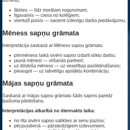
biznesu;
šķīries — līdz morālam nogurumam;
līgavainis — cieņa no kolēģiem;
vientuļš puisis — saņemt izdevīgu darba piedāvājumu.
Mēness sapņu grāmata
Interpretācija saskaņā ar Mēness sapņu grāmatu:
pilnmēness laikā sivēni sapņo izdarīt sliktu darbu;
jaunā mēnesī — vilšanās partnerī;
uz dilstoša mēness — uz veselības pasliktināšanos;
pieaugot — uz labvēlīgu apstākļu kombināciju.
Mājas sapņu grāmata
Saskaņā ar mājas sapņu grāmatu šāds sapnis paredz
īpašuma pārdošanu.
Interpretācijas atkarībā no diennakts laika:
no rīta sivēni sapņo satikties ar senu paziņu;
pēcpusdienā — pārsteidzīgiem izdevumiem;