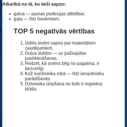
Atkarībā no tā, ko tieši sapņo:
galva — jaunas profesijas attīstībai;
gaļa — līdz bankrotam.
TOP 5 negatīvās vērtības
Izdilis sivēni sapņo par materiāliem
zaudējumiem.
Guļus dubļos — uz pašsajūtas
pasliktināšanos.
Redzēt, kā sivēns bēg no pagalma, ir
bezcerīgi.
Kož svešinieka rokā — līdz ienaidnieku
parādīšanās.
Dzīvnieku izlaišana no kūts ir nopietna
kļūda.