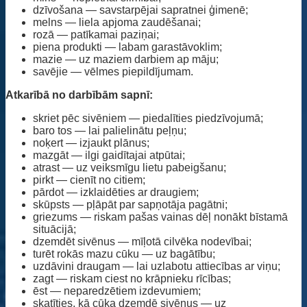
dzīvošana — savstarpējai sapratnei ģimenē;
melns — liela apjoma zaudēšanai;
rozā — patīkamai paziņai;
piena produkti — labam garastāvoklim;
mazie — uz maziem darbiem ap māju;
savējie — vēlmes piepildījumam.
Atkarībā no darbībām sapnī:
skriet pēc sivēniem — piedalīties piedzīvojumā;
baro tos — lai palielinātu peļņu;
noķert — izjaukt plānus;
mazgāt — ilgi gaidītajai atpūtai;
atrast — uz veiksmīgu lietu pabeigšanu;
pirkt — cienīt no citiem;
pārdot — izklaidēties ar draugiem;
skūpsts — pļāpāt par sapņotāja pagātni;
griezums — riskam pašas vainas dēļ nonākt bīstamā
situācijā;
dzemdēt sivēnus — mīļotā cilvēka nodevībai;
turēt rokās mazu cūku — uz bagātību;
uzdāvini draugam — lai uzlabotu attiecības ar viņu;
zagt — riskam ciest no krāpnieku rīcības;
ēst — neparedzētiem izdevumiem;
skatīties, kā cūka dzemdē sivēnus — uz