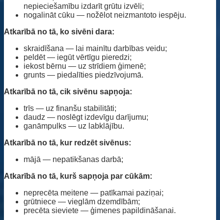
nepieciešamību izdarīt grūtu izvēli;
nogalināt cūku — nožēlot neizmantoto iespēju.
Atkarībā no tā, ko sivēni dara:
skraidīšana — lai mainītu darbības veidu;
peldēt — iegūt vērtīgu pieredzi;
iekost bērnu — uz strīdiem ģimenē;
grunts — piedalīties piedzīvojumā.
Atkarībā no tā, cik sivēnu sapņoja:
trīs — uz finanšu stabilitāti;
daudz — noslēgt izdevīgu darījumu;
ganāmpulks — uz labklājību.
Atkarībā no tā, kur redzēt sivēnus:
mājā — nepatikšanas darbā;
Atkarībā no tā, kurš sapņoja par cūkām:
neprecēta meitene — patīkamai paziņai;
grūtniece — vieglām dzemdībām;
precēta sieviete — ģimenes papildināšanai.