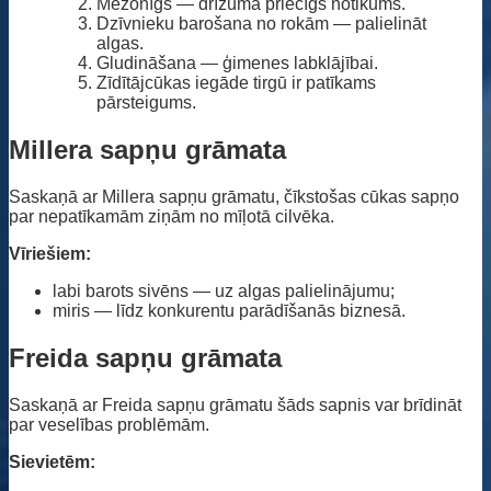
Mežonīgs — drīzumā priecīgs notikums.
Dzīvnieku barošana no rokām — palielināt
algas.
Gludināšana — ģimenes labklājībai.
Zīdītājcūkas iegāde tirgū ir patīkams
pārsteigums.
Millera sapņu grāmata
Saskaņā ar Millera sapņu grāmatu, čīkstošas ​​cūkas sapņo
par nepatīkamām ziņām no mīļotā cilvēka.
Vīriešiem:
labi barots sivēns — uz algas palielinājumu;
miris — līdz konkurentu parādīšanās biznesā.
Freida sapņu grāmata
Saskaņā ar Freida sapņu grāmatu šāds sapnis var brīdināt
par veselības problēmām.
Sievietēm: