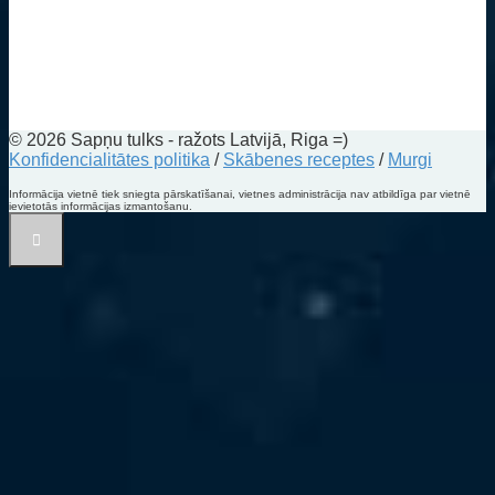
© 2026 Sapņu tulks - ražots Latvijā, Riga =)
Konfidencialitātes politika
/
Skābenes receptes
/
Murgi
Informācija vietnē tiek sniegta pārskatīšanai, vietnes administrācija nav atbildīga par vietnē
ievietotās informācijas izmantošanu.