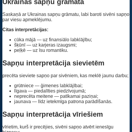
Ukrainas sapņu grāmata
Saskaņā ar Ukrainas sapņu grāmatu, labi baroti sivēni sapņo
par viesu apmeklējumu.
Citas interpretācijas:
cūka mājā — uz finansiālo labklājību;
šķūnī — uz karjeras izaugsmi;
peļķē — uz īsu romantiku.
Sapņu interpretācija sievietēm
precēta sieviete sapņo par sivēniem, kas meklē jaunu darbu;
grūtniece — ģimenes labklājībai;
līgava — piedalīties piedzīvojumā;
neprecēta meitene — patīkamai paziņai;
jaunava — līdz ietekmīga patrona parādīšanās.
Sapņu interpretācija vīriešiem
vīrietim, kurš ir precējies, sivēni sapņo atvērt ienesīgu