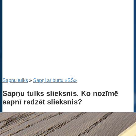
Sapņu tulks
»
Sapņi ar burtu «SŠ»
Sapņu tulks slieksnis. Ko nozīmē
sapnī redzēt slieksnis?