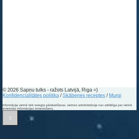
© 2026 Sapņu tulks - ražots Latvijā, Riga =)
Konfidencialitātes politika
/
Skābenes receptes
/
Murgi
Informācija vietnē tiek sniegta pārskatīšanai, vietnes administrācija nav atbildīga par vietnē
ievietotās informācijas izmantošanu.