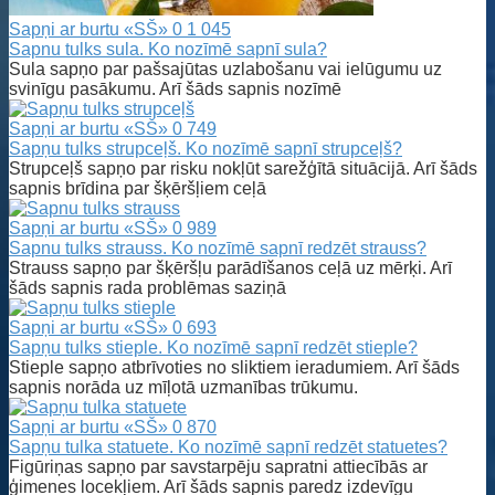
Sapņi ar burtu «SŠ»
0
1 045
Sapnu tulks sula. Ko nozīmē sapnī sula?
Sula sapņo par pašsajūtas uzlabošanu vai ielūgumu uz
svinīgu pasākumu. Arī šāds sapnis nozīmē
Sapņi ar burtu «SŠ»
0
749
Sapņu tulks strupceļš. Ko nozīmē sapnī strupceļš?
Strupceļš sapņo par risku nokļūt sarežģītā situācijā. Arī šāds
sapnis brīdina par šķēršļiem ceļā
Sapņi ar burtu «SŠ»
0
989
Sapnu tulks strauss. Ko nozīmē sapnī redzēt strauss?
Strauss sapņo par šķēršļu parādīšanos ceļā uz mērķi. Arī
šāds sapnis rada problēmas saziņā
Sapņi ar burtu «SŠ»
0
693
Sapņu tulks stieple. Ko nozīmē sapnī redzēt stieple?
Stieple sapņo atbrīvoties no sliktiem ieradumiem. Arī šāds
sapnis norāda uz mīļotā uzmanības trūkumu.
Sapņi ar burtu «SŠ»
0
870
Sapņu tulka statuete. Ko nozīmē sapnī redzēt statuetes?
Figūriņas sapņo par savstarpēju sapratni attiecībās ar
ģimenes locekļiem. Arī šāds sapnis paredz izdevīgu