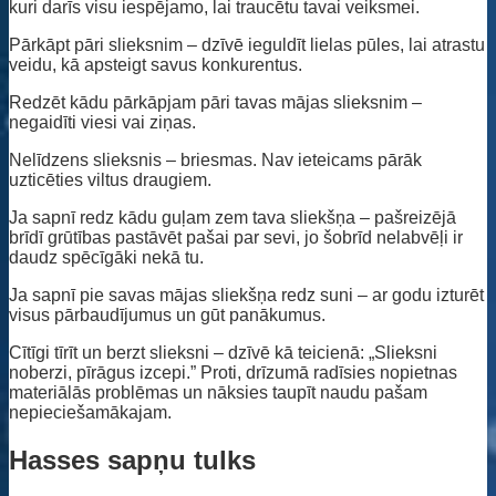
kuri darīs visu iespējamo, lai traucētu tavai veiksmei.
Pārkāpt pāri slieksnim – dzīvē ieguldīt lielas pūles, lai atrastu
veidu, kā apsteigt savus konkurentus.
Redzēt kādu pārkāpjam pāri tavas mājas slieksnim –
negaidīti viesi vai ziņas.
Nelīdzens slieksnis – briesmas. Nav ieteicams pārāk
uzticēties viltus draugiem.
Ja sapnī redz kādu guļam zem tava sliekšņa – pašreizējā
brīdī grūtības pastāvēt pašai par sevi, jo šobrīd nelabvēļi ir
daudz spēcīgāki nekā tu.
Ja sapnī pie savas mājas sliekšņa redz suni – ar godu izturēt
visus pārbaudījumus un gūt panākumus.
Cītīgi tīrīt un berzt slieksni – dzīvē kā teicienā: „Slieksni
noberzi, pīrāgus izcepi.” Proti, drīzumā radīsies nopietnas
materiālās problēmas un nāksies taupīt naudu pašam
nepieciešamākajam.
Hasses sapņu tulks