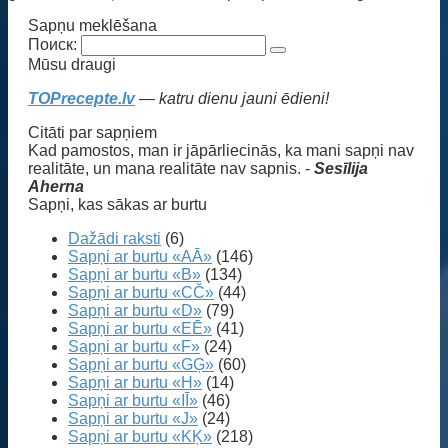
Sapņu meklēšana
Поиск:
Mūsu draugi
TOPrecepte.lv
— katru dienu jauni ēdieni!
Citāti par sapņiem
Kad pamostos, man ir jāpārliecinās, ka mani sapņi nav
realitāte, un mana realitāte nav sapnis. -
Sesīlija
Aherna
Sapņi, kas sākas ar burtu
Dažādi raksti
(6)
Sapņi ar burtu «AĀ»
(146)
Sapņi ar burtu «B»
(134)
Sapņi ar burtu «CČ»
(44)
Sapņi ar burtu «D»
(79)
Sapņi ar burtu «EĒ»
(41)
Sapņi ar burtu «F»
(24)
Sapņi ar burtu «GĢ»
(60)
Sapņi ar burtu «H»
(14)
Sapņi ar burtu «IĪ»
(46)
Sapņi ar burtu «J»
(24)
Sapņi ar burtu «KĶ»
(218)