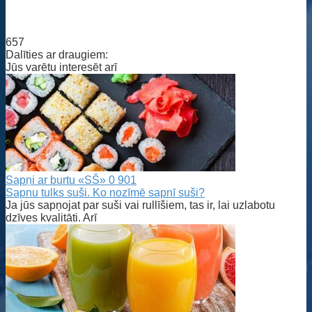
657
Dalīties ar draugiem:
Jūs varētu interesēt arī
Sapņi ar burtu «SŠ»
0
901
Sapnu tulks suši. Ko nozīmē sapnī suši?
Ja jūs sapņojat par suši vai rullīšiem, tas ir, lai uzlabotu
dzīves kvalitāti. Arī