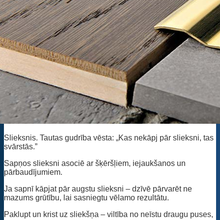
Slieksnis. Tautas gudrība vēsta: „Kas nekāpj pār slieksni, tas
svārstās.”
Sapņos slieksni asociē ar šķēršļiem, iejaukšanos un
pārbaudījumiem.
Ja sapnī kāpjat pār augstu slieksni – dzīvē pārvarēt ne
mazums grūtību, lai sasniegtu vēlamo rezultātu.
Paklupt un krist uz sliekšņa – viltība no neīstu draugu puses,