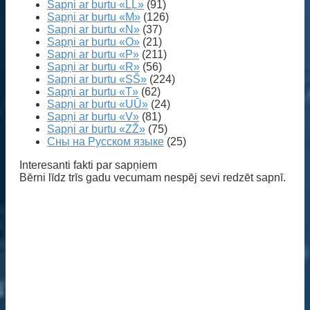
Sapņi ar burtu «LĻ»
(91)
Sapņi ar burtu «M»
(126)
Sapņi ar burtu «N»
(37)
Sapņi ar burtu «O»
(21)
Sapņi ar burtu «P»
(211)
Sapņi ar burtu «R»
(56)
Sapņi ar burtu «SŠ»
(224)
Sapņi ar burtu «T»
(62)
Sapņi ar burtu «UŪ»
(24)
Sapņi ar burtu «V»
(81)
Sapņi ar burtu «ZŽ»
(75)
Сны на Русском языке
(25)
Interesanti fakti par sapņiem
Bērni līdz trīs gadu vecumam nespēj sevi redzēt sapnī.