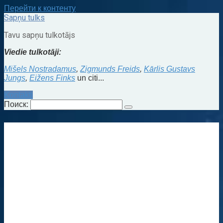
Перейти к контенту
Sapņu tulks
Tavu sapņu tulkotājs
Viedie tulkotāji:
Mišels Nostradamus
,
Zigmunds Freids
,
Kārlis Gustavs
Jungs
,
Eižens Finks
un citi...
Kontakti
Поиск: