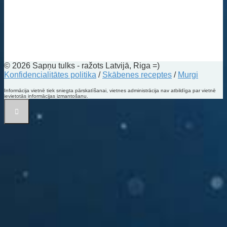
© 2026 Sapņu tulks - ražots Latvijā, Riga =)
Konfidencialitātes politika
/
Skābenes receptes
/
Murgi
Informācija vietnē tiek sniegta pārskatīšanai, vietnes administrācija nav atbildīga par vietnē
ievietotās informācijas izmantošanu.