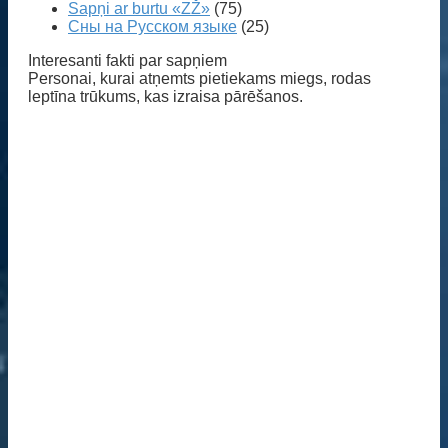
Sapņi ar burtu «ZŽ»
(75)
Сны на Русском языке
(25)
Interesanti fakti par sapņiem
Personai, kurai atņemts pietiekams miegs, rodas
leptīna trūkums, kas izraisa pārēšanos.