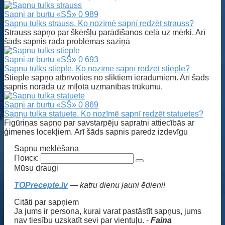
Sapņi ar burtu «SŠ»
0
989
Sapnu tulks strauss. Ko nozīmē sapnī redzēt strauss?
Strauss sapņo par šķēršļu parādīšanos ceļā uz mērķi. Arī
šāds sapnis rada problēmas saziņā
Sapņi ar burtu «SŠ»
0
693
Sapņu tulks stieple. Ko nozīmē sapnī redzēt stieple?
Stieple sapņo atbrīvoties no sliktiem ieradumiem. Arī šāds
sapnis norāda uz mīļotā uzmanības trūkumu.
Sapņi ar burtu «SŠ»
0
869
Sapņu tulka statuete. Ko nozīmē sapnī redzēt statuetes?
Figūriņas sapņo par savstarpēju sapratni attiecībās ar
ģimenes locekļiem. Arī šāds sapnis paredz izdevīgu
Sapņu meklēšana
Поиск:
Mūsu draugi
TOPrecepte.lv
— katru dienu jauni ēdieni!
Citāti par sapņiem
Ja jums ir persona, kurai varat pastāstīt sapņus, jums
nav tiesību uzskatīt sevi par vientuļu. -
Faina