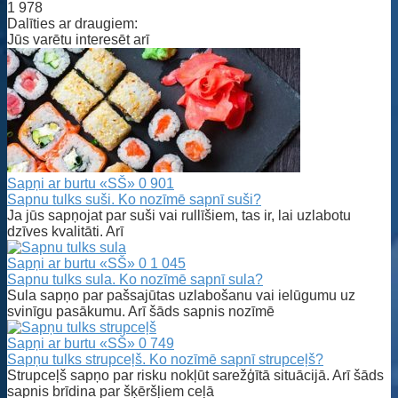
1 978
Dalīties ar draugiem:
Jūs varētu interesēt arī
Sapņi ar burtu «SŠ»
0
901
Sapnu tulks suši. Ko nozīmē sapnī suši?
Ja jūs sapņojat par suši vai rullīšiem, tas ir, lai uzlabotu
dzīves kvalitāti. Arī
Sapņi ar burtu «SŠ»
0
1 045
Sapnu tulks sula. Ko nozīmē sapnī sula?
Sula sapņo par pašsajūtas uzlabošanu vai ielūgumu uz
svinīgu pasākumu. Arī šāds sapnis nozīmē
Sapņi ar burtu «SŠ»
0
749
Sapņu tulks strupceļš. Ko nozīmē sapnī strupceļš?
Strupceļš sapņo par risku nokļūt sarežģītā situācijā. Arī šāds
sapnis brīdina par šķēršļiem ceļā