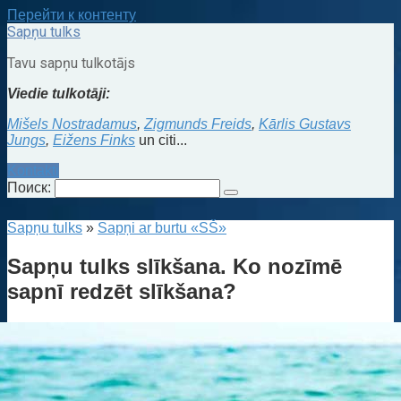
Перейти к контенту
Sapņu tulks
Tavu sapņu tulkotājs
Viedie tulkotāji:
Mišels Nostradamus
,
Zigmunds Freids
,
Kārlis Gustavs
Jungs
,
Eižens Finks
un citi...
Kontakti
Поиск:
Sapņu tulks
»
Sapņi ar burtu «SŠ»
Sapņu tulks slīkšana. Ko nozīmē
sapnī redzēt slīkšana?