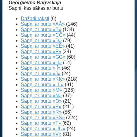
Georgievna Raņvskaja
Sapņi, kas sākas ar burtu
Dažādi raksti
(6)
Sapņi ar burtu «AĀ»
(146)
Sapņi ar burtu «B»
(134)
Sapņi ar burtu «CČ»
(44)
Sapņi ar burtu «D»
(79)
Sapņi ar burtu «EĒ»
(41)
Sapņi ar burtu «F»
(24)
Sapņi ar burtu «GĢ»
(60)
Sapņi ar burtu «H»
(14)
Sapņi ar burtu «IĪ»
(46)
Sapņi ar burtu «J»
(24)
Sapņi ar burtu «KĶ»
(218)
Sapņi ar burtu «LĻ»
(91)
Sapņi ar burtu «M»
(126)
Sapņi ar burtu «N»
(37)
Sapņi ar burtu «O»
(21)
Sapņi ar burtu «P»
(211)
Sapņi ar burtu «R»
(56)
Sapņi ar burtu «SŠ»
(224)
Sapņi ar burtu «T»
(62)
Sapņi ar burtu «UŪ»
(24)
Sapņi ar burtu «V»
(81)