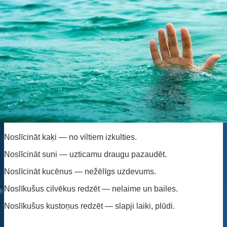
Noslīcināt kaķi — no viltiem izkulties.
Noslīcināt suni — uzticamu draugu pazaudēt.
Noslīcināt kucēnus — nežēlīgs uzdevums.
Noslīkušus cilvēkus redzēt — nelaime un bailes.
Noslīkušus kustoņus redzēt — slapji laiki, plūdi.