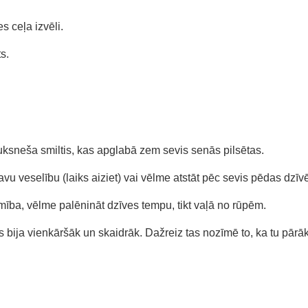
s ceļa izvēli.
s.
 tuksneša smiltis, kas apglabā zem sevis senās pilsētas.
avu veselību (laiks aiziet) vai vēlme atstāt pēc sevis pēdas dzīv
ība, vēlme palēnināt dzīves tempu, tikt vaļā no rūpēm.
ss bija vienkāršāk un skaidrāk. Dažreiz tas nozīmē to, ka tu pā