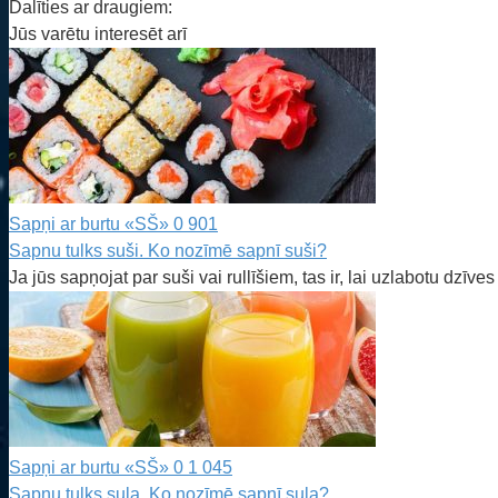
Dalīties ar draugiem:
Jūs varētu interesēt arī
Sapņi ar burtu «SŠ»
0
901
Sapnu tulks suši. Ko nozīmē sapnī suši?
Ja jūs sapņojat par suši vai rullīšiem, tas ir, lai uzlabotu dzīves k
Sapņi ar burtu «SŠ»
0
1 045
Sapnu tulks sula. Ko nozīmē sapnī sula?