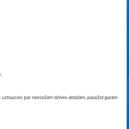
ē.
rāk uztraucies par neesošām dzīves detaļām, palaižot garām