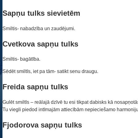
Sapņu tulks sievietēm
Smiltis- nabadzība un zaudējumi.
Cvetkova sapņu tulks
Smiltis- bagātība.
Sēdēt smiltīs, iet pa tām- satikt senu draugu.
Freida sapņu tulks
Gulēt smiltīs – reālajā dzīvē tu esi tikpat dabisks kā nosapņotās
Tu viegli piedod intīmajām attiecībām nepieciešamo harmonij
Fjodorova sapņu tulks