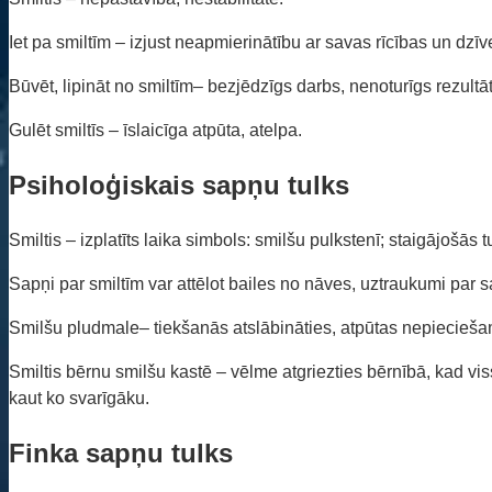
Iet pa smiltīm – izjust neapmierinātību ar savas rīcības un dzīve
Būvēt, lipināt no smiltīm– bezjēdzīgs darbs, nenoturīgs rezultāt
Gulēt smiltīs – īslaicīga atpūta, atelpa.
Psiholoģiskais sapņu tulks
Smiltis – izplatīts laika simbols: smilšu pulkstenī; staigājošās
Sapņi par smiltīm var attēlot bailes no nāves, uztraukumi par s
Smilšu pludmale– tiekšanās atslābināties, atpūtas nepieciešam
Smiltis bērnu smilšu kastē – vēlme atgriezties bērnībā, kad vi
kaut ko svarīgāku.
Finka sapņu tulks