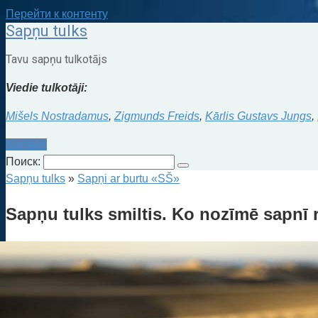
Перейти к контенту
Sapņu tulks
Tavu sapņu tulkotājs
Viedie tulkotāji:
Mišels Nostradamus
,
Zigmunds Freids
,
Kārlis Gustavs Jungs
,
Kontakti
Поиск:
Sapņu tulks
»
Sapņi ar burtu «SŠ»
Sapņu tulks smiltis. Ko nozīmē sapnī r