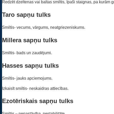
Redzēt dzeltenas vai baltas smiltis, īpaši staignas, pa kurām gr
Taro sapņu tulks
Smiltis- vecums, vārgums, neatgriezeniskums.
Millera sapņu tulks
Smiltis- bads un zaudējumi.
Hasses sapņu tulks
Smiltis- jauks apciemojums.
Izkaisīt smiltis- neskaidras attiecības.
Ezotēriskais sapņu tulks
Smiltis – nepastāvība, nestabilitāte.