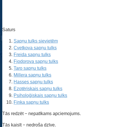
Saturs
Sapņu tulks sievietēm
Cvetkova sapņu tulks
Freida sapņu tulks
Fjodorova sapņu tulks
Taro sapņu tulks
Millera sapņu tulks
Hasses sapņu tulks
Ezotēriskais sapņu tulks
Psiholoģiskais sapņu tulks
Finka sapņu tulks
Tās redzēt − nepatīkams apciemojums.
Tās kaisīt − nedroša dzīve.