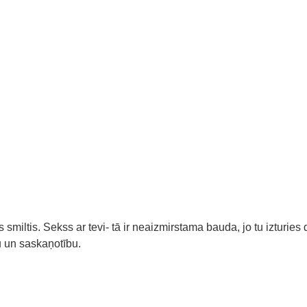
 smiltis. Sekss ar tevi- tā ir neaizmirstama bauda, jo tu izturies
u un saskaņotību.