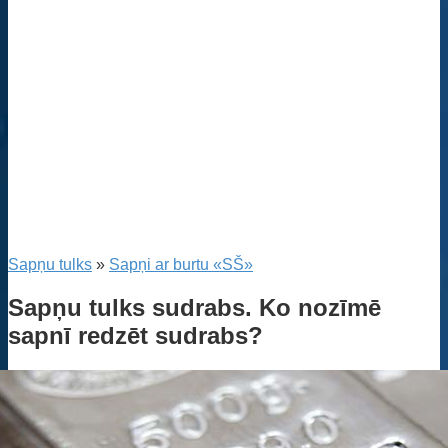
Sapņu tulks
»
Sapņi ar burtu «SŠ»
Sapņu tulks sudrabs. Ko nozīmē
sapnī redzēt sudrabs?