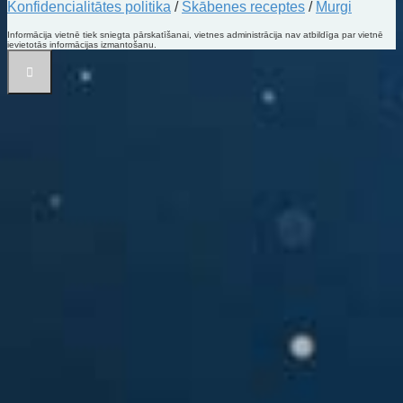
Konfidencialitātes politika
/
Skābenes receptes
/
Murgi
Informācija vietnē tiek sniegta pārskatīšanai, vietnes administrācija nav atbildīga par vietnē
ievietotās informācijas izmantošanu.