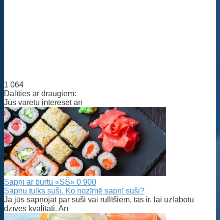
1 064
Dalīties ar draugiem:
Jūs varētu interesēt arī
Sapņi ar burtu «SŠ»
0
900
Sapnu tulks suši. Ko nozīmē sapnī suši?
Ja jūs sapņojat par suši vai rullīšiem, tas ir, lai uzlabotu
dzīves kvalitāti. Arī