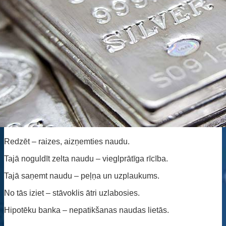
Redzēt – raizes, aizņemties naudu.
Tajā noguldīt zelta naudu – vieglprātīga rīcība.
Tajā saņemt naudu – peļņa un uzplaukums.
No tās iziet – stāvoklis ātri uzlabosies.
Hipotēku banka – nepatikšanas naudas lietās.