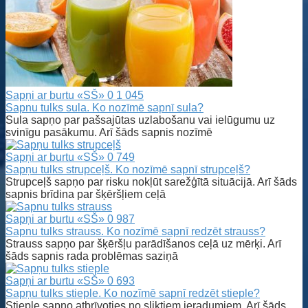
Sapņi ar burtu «SŠ»
0
1 045
Sapnu tulks sula. Ko nozīmē sapnī sula?
Sula sapņo par pašsajūtas uzlabošanu vai ielūgumu uz
svinīgu pasākumu. Arī šāds sapnis nozīmē
Sapņi ar burtu «SŠ»
0
749
Sapņu tulks strupceļš. Ko nozīmē sapnī strupceļš?
Strupceļš sapņo par risku nokļūt sarežģītā situācijā. Arī šāds
sapnis brīdina par šķēršļiem ceļā
Sapņi ar burtu «SŠ»
0
987
Sapnu tulks strauss. Ko nozīmē sapnī redzēt strauss?
Strauss sapņo par šķēršļu parādīšanos ceļā uz mērķi. Arī
šāds sapnis rada problēmas saziņā
Sapņi ar burtu «SŠ»
0
693
Sapņu tulks stieple. Ko nozīmē sapnī redzēt stieple?
Stieple sapņo atbrīvoties no sliktiem ieradumiem. Arī šāds