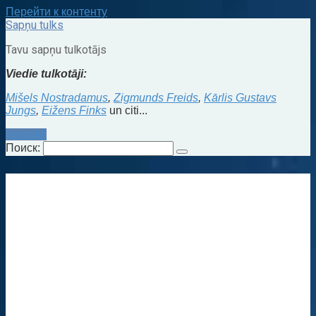
Перейти к контенту
Sapņu tulks
Tavu sapņu tulkotājs
Viedie tulkotāji:
Mišels Nostradamus
,
Zigmunds Freids
,
Kārlis Gustavs
Jungs
,
Eižens Finks
un citi...
Kontakti
Поиск: