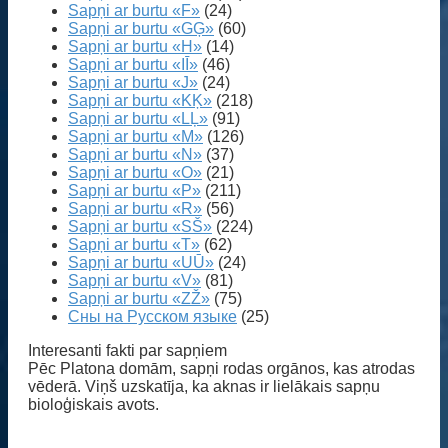
Sapņi ar burtu «F»
(24)
Sapņi ar burtu «GĢ»
(60)
Sapņi ar burtu «H»
(14)
Sapņi ar burtu «IĪ»
(46)
Sapņi ar burtu «J»
(24)
Sapņi ar burtu «KĶ»
(218)
Sapņi ar burtu «LĻ»
(91)
Sapņi ar burtu «M»
(126)
Sapņi ar burtu «N»
(37)
Sapņi ar burtu «O»
(21)
Sapņi ar burtu «P»
(211)
Sapņi ar burtu «R»
(56)
Sapņi ar burtu «SŠ»
(224)
Sapņi ar burtu «T»
(62)
Sapņi ar burtu «UŪ»
(24)
Sapņi ar burtu «V»
(81)
Sapņi ar burtu «ZŽ»
(75)
Сны на Русском языке
(25)
Interesanti fakti par sapņiem
Pēc Platona domām, sapņi rodas orgānos, kas atrodas
vēderā. Viņš uzskatīja, ka aknas ir lielākais sapņu
bioloģiskais avots.