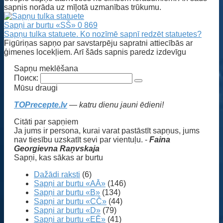
sapnis norāda uz mīļotā uzmanības trūkumu.
Sapņi ar burtu «SŠ»
0
869
Sapņu tulka statuete. Ko nozīmē sapnī redzēt statuetes?
Figūriņas sapņo par savstarpēju sapratni attiecībās ar
ģimenes locekļiem. Arī šāds sapnis paredz izdevīgu
Sapņu meklēšana
Поиск:
Mūsu draugi
TOPrecepte.lv
— katru dienu jauni ēdieni!
Citāti par sapņiem
Ja jums ir persona, kurai varat pastāstīt sapņus, jums
nav tiesību uzskatīt sevi par vientuļu. -
Faina
Georgievna Raņvskaja
Sapņi, kas sākas ar burtu
Dažādi raksti
(6)
Sapņi ar burtu «AĀ»
(146)
Sapņi ar burtu «B»
(134)
Sapņi ar burtu «CČ»
(44)
Sapņi ar burtu «D»
(79)
Sapņi ar burtu «EĒ»
(41)