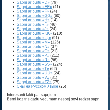
Sapņi ar burtu «D»
(79)
Sapņi ar burtu «EĒ»
(41)
Sapņi ar burtu «F»
(24)
Sapņi ar burtu «GĢ»
(60)
Sapņi ar burtu «H»
(14)
Sapņi ar burtu «IĪ»
(46)
Sapņi ar burtu «J»
(24)
Sapņi ar burtu «KĶ»
(218)
Sapņi ar burtu «LĻ»
(91)
Sapņi ar burtu «M»
(126)
Sapņi ar burtu «N»
(37)
Sapņi ar burtu «O»
(21)
Sapņi ar burtu «P»
(211)
Sapņi ar burtu «R»
(56)
Sapņi ar burtu «SŠ»
(224)
Sapņi ar burtu «T»
(62)
Sapņi ar burtu «UŪ»
(24)
Sapņi ar burtu «V»
(81)
Sapņi ar burtu «ZŽ»
(75)
Сны на Русском языке
(25)
Interesanti fakti par sapņiem
Bērni līdz trīs gadu vecumam nespēj sevi redzēt sapnī.