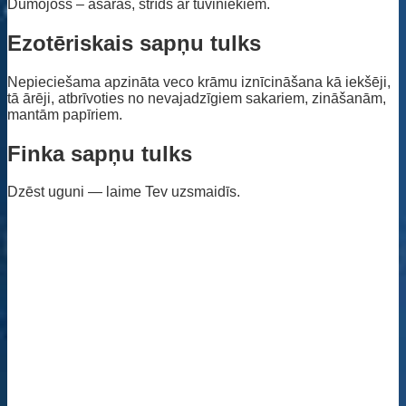
Dūmojošs – asaras, strīds ar tuviniekiem.
Ezotēriskais sapņu tulks
Nepieciešama apzināta veco krāmu iznīcināšana kā iekšēji,
tā ārēji, atbrīvoties no nevajadzīgiem sakariem, zināšanām,
mantām papīriem.
Finka sapņu tulks
Dzēst uguni — laime Tev uzsmaidīs.