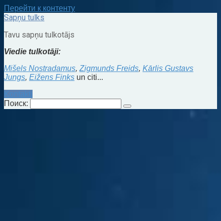
Перейти к контенту
Sapņu tulks
Tavu sapņu tulkotājs
Viedie tulkotāji:
Mišels Nostradamus
,
Zigmunds Freids
,
Kārlis Gustavs
Jungs
,
Eižens Finks
un citi...
Kontakti
Поиск: