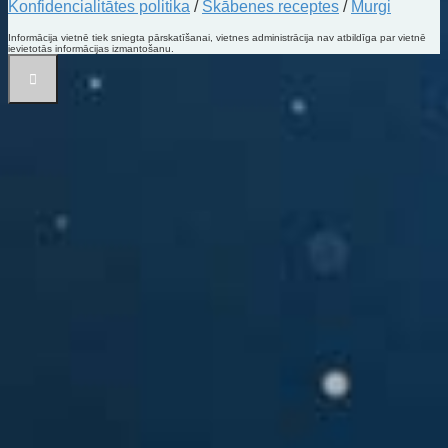
Konfidencialitātes politika
/
Skābenes receptes
/
Murgi
Informācija vietnē tiek sniegta pārskatīšanai, vietnes administrācija nav atbildīga par vietnē
ievietotās informācijas izmantošanu.