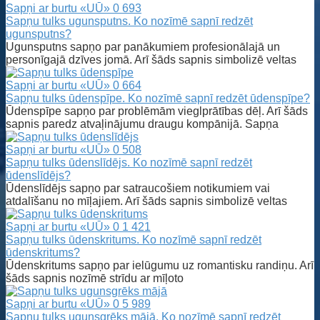
Sapņi ar burtu «UŪ»
0
693
Sapņu tulks ugunsputns. Ko nozīmē sapnī redzēt
ugunsputns?
Ugunsputns sapņo par panākumiem profesionālajā un
personīgajā dzīves jomā. Arī šāds sapnis simbolizē veltas
Sapņi ar burtu «UŪ»
0
664
Sapņu tulks ūdenspīpe. Ko nozīmē sapnī redzēt ūdenspīpe?
Ūdenspīpe sapņo par problēmām vieglprātības dēļ. Arī šāds
sapnis paredz atvaļinājumu draugu kompānijā. Sapņa
Sapņi ar burtu «UŪ»
0
508
Sapņu tulks ūdenslīdējs. Ko nozīmē sapnī redzēt
ūdenslīdējs?
Ūdenslīdējs sapņo par satraucošiem notikumiem vai
atdalīšanu no mīļajiem. Arī šāds sapnis simbolizē veltas
Sapņi ar burtu «UŪ»
0
1 421
Sapņu tulks ūdenskritums. Ko nozīmē sapnī redzēt
ūdenskritums?
Ūdenskritums sapņo par ielūgumu uz romantisku randiņu. Arī
šāds sapnis nozīmē strīdu ar mīļoto
Sapņi ar burtu «UŪ»
0
5 989
Sapņu tulks ugunsgrēks mājā. Ko nozīmē sapnī redzēt