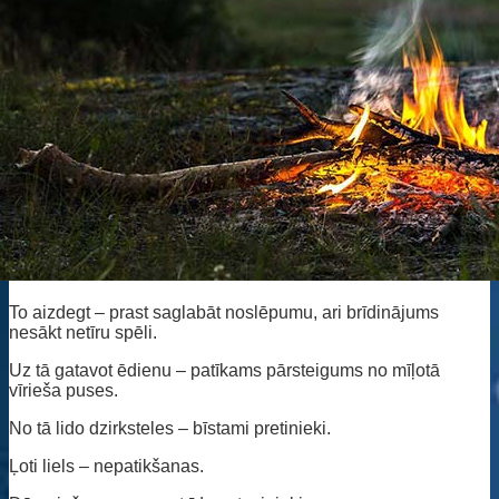
To aizdegt – prast saglabāt noslēpumu, ari brīdinājums
nesākt netīru spēli.
Uz tā gatavot ēdienu – patīkams pārsteigums no mīļotā
vīrieša puses.
No tā lido dzirksteles – bīstami pretinieki.
Ļoti liels – nepatikšanas.