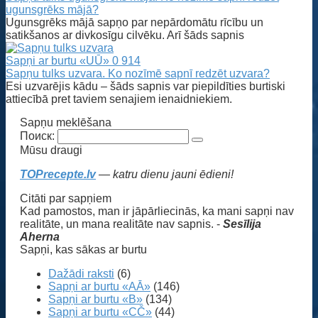
ugunsgrēks mājā?
Ugunsgrēks mājā sapņo par nepārdomātu rīcību un
satikšanos ar divkosīgu cilvēku. Arī šāds sapnis
Sapņi ar burtu «UŪ»
0
914
Sapņu tulks uzvara. Ko nozīmē sapnī redzēt uzvara?
Esi uzvarējis kādu – šāds sapnis var piepildīties burtiski
attiecībā pret taviem senajiem ienaidniekiem.
Sapņu meklēšana
Поиск:
Mūsu draugi
TOPrecepte.lv
— katru dienu jauni ēdieni!
Citāti par sapņiem
Kad pamostos, man ir jāpārliecinās, ka mani sapņi nav
realitāte, un mana realitāte nav sapnis. -
Sesīlija
Aherna
Sapņi, kas sākas ar burtu
Dažādi raksti
(6)
Sapņi ar burtu «AĀ»
(146)
Sapņi ar burtu «B»
(134)
Sapņi ar burtu «CČ»
(44)