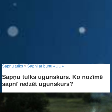
Sapņu tulks
»
Sapņi ar burtu «UŪ»
Sapņu tulks ugunskurs. Ko nozīmē
sapnī redzēt ugunskurs?