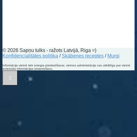
© 2026 Sapņu tulks - ražots Latvijā, Riga =)
Konfidencialitātes politika
/
Skābenes receptes
/
Murgi
Informācija vietnē tiek sniegta pārskatīšanai, vietnes administrācija nav atbildīga par vietnē
ievietotās informācijas izmantošanu.