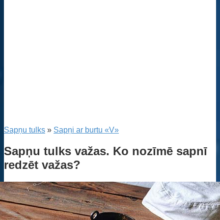
Sapņu tulks
»
Sapņi ar burtu «V»
Sapņu tulks važas. Ko nozīmē sapnī
redzēt važas?