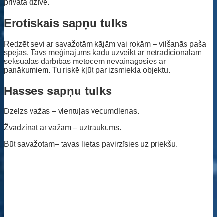
privātā dzīve.
Erotiskais sapņu tulks
Redzēt sevi ar savažotām kājām vai rokām – vilšanās paša
spējās. Tavs mēģinājums kādu uzveikt ar netradicionālām
seksuālās darbības metodēm nevainagosies ar
panākumiem. Tu riskē kļūt par izsmiekla objektu.
Hasses sapņu tulks
Dzelzs važas – vientuļas vecumdienas.
Žvadzināt ar važām – uztraukums.
Būt savažotam– tavas lietas pavirzīsies uz priekšu.