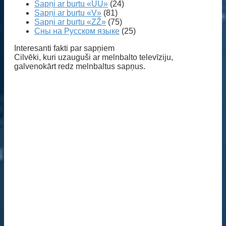
Sapņi ar burtu «UŪ»
(24)
Sapņi ar burtu «V»
(81)
Sapņi ar burtu «ZŽ»
(75)
Сны на Русском языке
(25)
Interesanti fakti par sapņiem
Cilvēki, kuri uzauguši ar melnbalto televīziju,
galvenokārt redz melnbaltus sapņus.