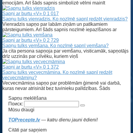
emocijām. Arī šāds sapnis simbolizē vēlmi mainīt
Sapņi ar burtu «V»
0
1 017
Sapņu tulks vienradzis. Ko nozīmē sapnī redzēt vienradzis?
Vienradzis sapņo par labām ziņām un patīkamiem
pārsteigumiem. Arī šāds sapnis nozīmē iepazīšanos ar
Sapņi ar burtu «V»
0
2 729
Sapņu tulks vemšana. Ko nozīmē sapnī vemšana?
Ja cita persona sapņoja par vemšanu, visticamāk, sapņotājs
drīz uzzinās par cilvēku, kuriem viņš
Sapņi ar burtu «V»
0
1 372
Sapņu tulks vecvecmāmina. Ko nozīmē sapnī redzēt
vecvecmāmiņu?
Vecvecmāmiņa sapņo par problēmām ģimenē vai darbā,
kuras nevar atrisināt bez tuvinieku palīdzības. Šāds
Sapņu meklēšana
Поиск:
Mūsu draugi
TOPrecepte.lv
— katru dienu jauni ēdieni!
Citāti par sapņiem