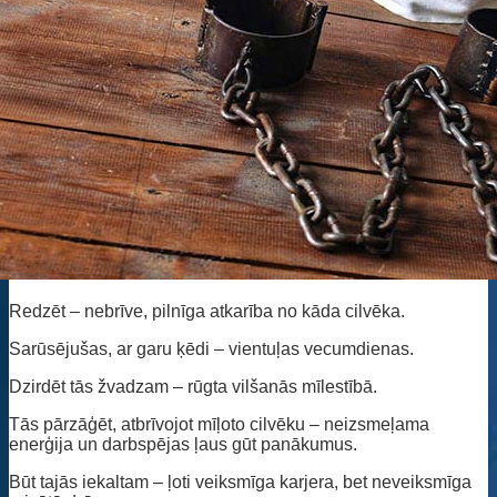
Redzēt – nebrīve, pilnīga atkarība no kāda cilvēka.
Sarūsējušas, ar garu ķēdi – vientuļas vecumdienas.
Dzirdēt tās žvadzam – rūgta vilšanās mīlestībā.
Tās pārzāģēt, atbrīvojot mīļoto cilvēku – neizsmeļama
enerģija un darbspējas ļaus gūt panākumus.
Būt tajās iekaltam – ļoti veiksmīga karjera, bet neveiksmīga