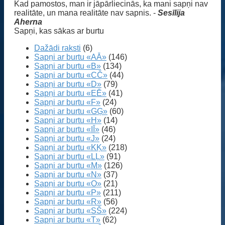
Kad pamostos, man ir jāpārliecinās, ka mani sapņi nav
realitāte, un mana realitāte nav sapnis. -
Sesīlija
Aherna
Sapņi, kas sākas ar burtu
Dažādi raksti
(6)
Sapņi ar burtu «AĀ»
(146)
Sapņi ar burtu «B»
(134)
Sapņi ar burtu «CČ»
(44)
Sapņi ar burtu «D»
(79)
Sapņi ar burtu «EĒ»
(41)
Sapņi ar burtu «F»
(24)
Sapņi ar burtu «GĢ»
(60)
Sapņi ar burtu «H»
(14)
Sapņi ar burtu «IĪ»
(46)
Sapņi ar burtu «J»
(24)
Sapņi ar burtu «KĶ»
(218)
Sapņi ar burtu «LĻ»
(91)
Sapņi ar burtu «M»
(126)
Sapņi ar burtu «N»
(37)
Sapņi ar burtu «O»
(21)
Sapņi ar burtu «P»
(211)
Sapņi ar burtu «R»
(56)
Sapņi ar burtu «SŠ»
(224)
Sapņi ar burtu «T»
(62)