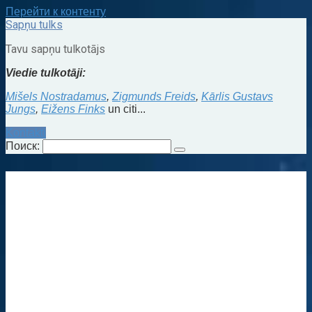
Перейти к контенту
Sapņu tulks
Tavu sapņu tulkotājs
Viedie tulkotāji:
Mišels Nostradamus
,
Zigmunds Freids
,
Kārlis Gustavs
Jungs
,
Eižens Finks
un citi...
Kontakti
Поиск: