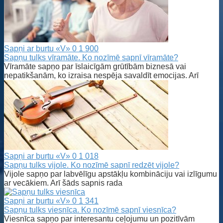
Sapņi ar burtu «V»
0
1 900
Sapņu tulks vīramāte. Ko nozīmē sapnī vīramāte?
Vīramāte sapņo par īslaicīgām grūtībām biznesā vai
nepatikšanām, ko izraisa nespēja savaldīt emocijas. Arī
Sapņi ar burtu «V»
0
1 018
Sapņu tulks vijole. Ko nozīmē sapnī redzēt vijole?
Vijole sapņo par labvēlīgu apstākļu kombināciju vai izlīgumu
ar vecākiem. Arī šāds sapnis rada
Sapņi ar burtu «V»
0
1 341
Sapņu tulks viesnīca. Ko nozīmē sapnī viesnīca?
Viesnīca sapņo par interesantu ceļojumu un pozitīvām