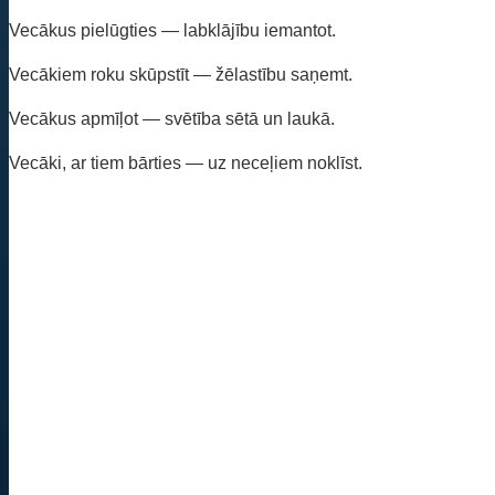
Vecākus pielūgties — labklājību iemantot.
Vecākiem roku skūpstīt — žēlastību saņemt.
Vecākus apmīļot — svētība sētā un laukā.
Vecāki, ar tiem bārties — uz neceļiem noklīst.