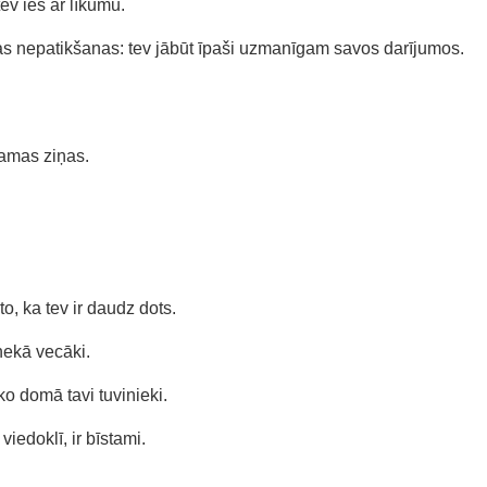
ev ies ar līkumu.
ojas nepatikšanas: tev jābūt īpaši uzmanīgam savos darījumos.
camas ziņas.
o, ka tev ir daudz dots.
nekā vecāki.
ko domā tavi tuvinieki.
viedoklī, ir bīstami.