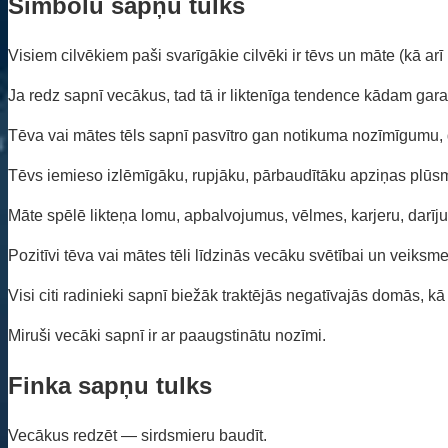
Simbolu sapņu tulks
Visiem cilvēkiem paši svarīgākie cilvēki ir tēvs un māte (kā arī 
Ja redz sapnī vecākus, tad tā ir liktenīga tendence kādam gara
Tēva vai mātes tēls sapnī pasvītro gan notikuma nozīmīgumu, 
Tēvs iemieso izlēmīgāku, rupjāku, pārbaudītāku apziņas plūsmu
Māte spēlē likteņa lomu, apbalvojumus, vēlmes, karjeru, darīju
Pozitīvi tēva vai mātes tēli līdzinās vecāku svētībai un veiksme
Visi citi radinieki sapnī biežāk traktējās negatīvajās domās, k
Miruši vecāki sapnī ir ar paaugstinātu nozīmi.
Finka sapņu tulks
Vecākus redzēt — sirdsmieru baudīt.