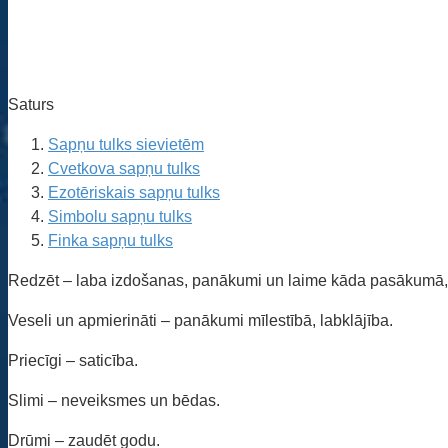
Saturs
Sapņu tulks sievietēm
Cvetkova sapņu tulks
Ezotēriskais sapņu tulks
Simbolu sapņu tulks
Finka sapņu tulks
Redzēt – laba izdošanas, panākumi un laime kāda pasākumā, a
Veseli un apmierināti – panākumi mīlestībā, labklājība.
Priecīgi – saticība.
Slimi – neveiksmes un bēdas.
Drūmi – zaudēt godu.