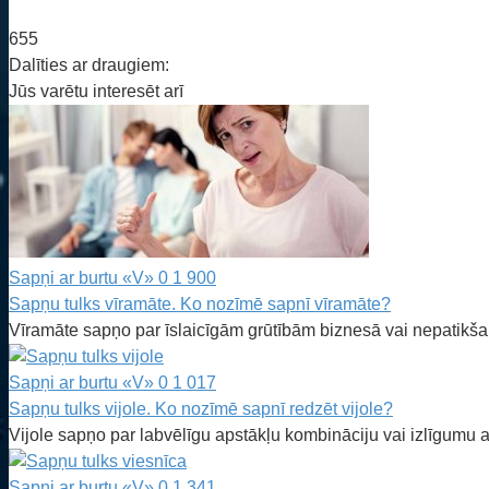
655
Dalīties ar draugiem:
Jūs varētu interesēt arī
Sapņi ar burtu «V»
0
1 900
Sapņu tulks vīramāte. Ko nozīmē sapnī vīramāte?
Vīramāte sapņo par īslaicīgām grūtībām biznesā vai nepatikšan
Sapņi ar burtu «V»
0
1 017
Sapņu tulks vijole. Ko nozīmē sapnī redzēt vijole?
Vijole sapņo par labvēlīgu apstākļu kombināciju vai izlīgumu 
Sapņi ar burtu «V»
0
1 341