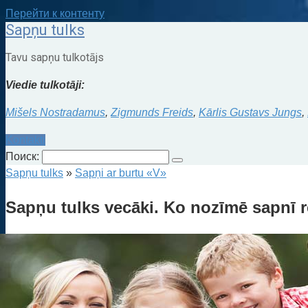
Перейти к контенту
Sapņu tulks
Tavu sapņu tulkotājs
Viedie tulkotāji:
Mišels Nostradamus
,
Zigmunds Freids
,
Kārlis Gustavs Jungs
,
Kontakti
Поиск:
Sapņu tulks
»
Sapņi ar burtu «V»
Sapņu tulks vecāki. Ko nozīmē sapnī r