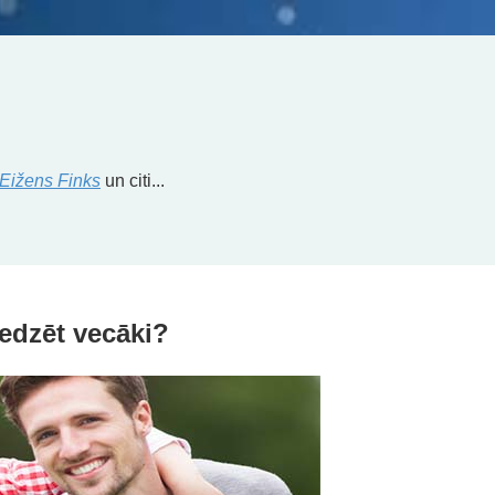
Eižens Finks
un citi...
edzēt vecāki?