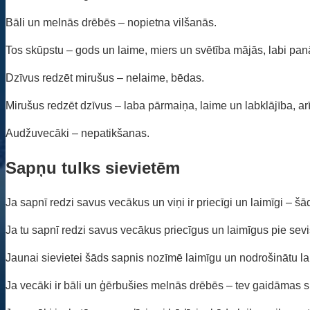
Bāli un melnās drēbēs – nopietna vilšanās.
Tos skūpstu – gods un laime, miers un svētība mājās, labi pan
Dzīvus redzēt mirušus – nelaime, bēdas.
Mirušus redzēt dzīvus – laba pārmaiņa, laime un labklājība, ar
Audžuvecāki – nepatikšanas.
Sapņu tulks sievietēm
Ja sapnī redzi savus vecākus un viņi ir priecīgi un laimīgi – šā
Ja tu sapnī redzi savus vecākus priecīgus un laimīgus pie sev
Jaunai sievietei šāds sapnis nozīmē laimīgu un nodrošinātu la
Ja vecāki ir bāli un ģērbušies melnās drēbēs – tev gaidāmas 