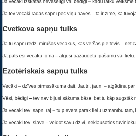
Ja vecāki izskatās neveselīgi vai bēdīgi – kādu laiku veiksme t
Ja tev vecāki rādās sapnī pēc viņu nāves – tā ir zīme, ka tuv
Cvetkova sapņu tulks
Ja tu sapnī redzi mirušos vecākus, kas vēršas pie tevis – neti
Ja pats esi vecāku lomā – atgūsi pazaudētu īpašumu vai lietu.
Ezotēriskais sapņu tulks
Vecāki – dzīves pirmssākuma dati. Jautri, jauni – atgādina par t
Vēsi, bēdīgi – tev nav bijusi sākuma bāze, bet tu kāp augstāk 
Ja vecāki tevi sapnī rāj – tu pievērs pārāk lielu uzmanību tam, 
Ja vecāki tevi slavē – veidot savu dzīvi, neklausoties tuvinieku 