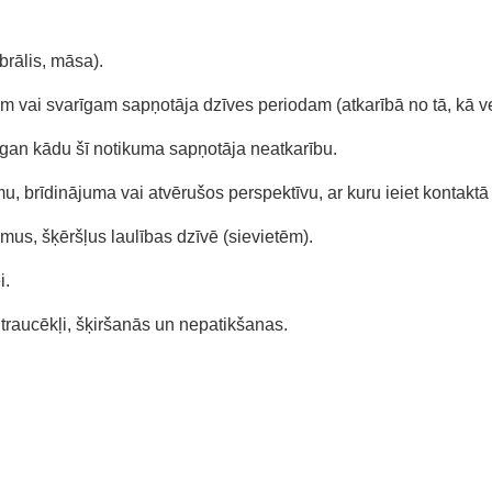
brālis, māsa).
m vai svarīgam sapņotāja dzīves periodam (atkarībā no tā, kā ve
gan kādu šī notikuma sapņotāja neatkarību.
, brīdinājuma vai atvērušos perspektīvu, ar kuru ieiet kontaktā
mus, šķēršļus laulības dzīvē (sievietēm).
i.
ā traucēkļi, šķiršanās un nepatikšanas.