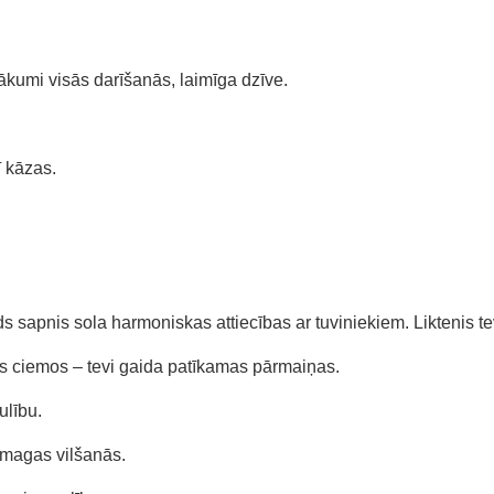
ākumi visās darīšanās, laimīga dzīve.
ī kāzas.
ds sapnis sola harmoniskas attiecības ar tuviniekiem. Liktenis te
is ciemos – tevi gaida patīkamas pārmaiņas.
ulību.
smagas vilšanās.