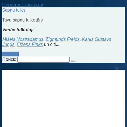
Перейти к контенту
Sapņu tulks
Tavu sapņu tulkotājs
Viedie tulkotāji:
Mišels Nostradamus
,
Zigmunds Freids
,
Kārlis Gustavs
Jungs
,
Eižens Finks
un citi...
Kontakti
Поиск: