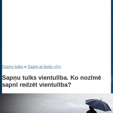
Sapņu tulks
»
Sapņi ar burtu «V»
Sapņu tulks vientulība. Ko nozīmē
sapnī redzēt vientulība?