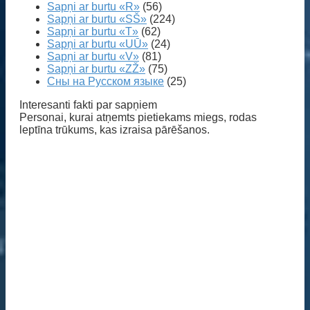
Sapņi ar burtu «R»
(56)
Sapņi ar burtu «SŠ»
(224)
Sapņi ar burtu «T»
(62)
Sapņi ar burtu «UŪ»
(24)
Sapņi ar burtu «V»
(81)
Sapņi ar burtu «ZŽ»
(75)
Сны на Русском языке
(25)
Interesanti fakti par sapņiem
Personai, kurai atņemts pietiekams miegs, rodas
leptīna trūkums, kas izraisa pārēšanos.