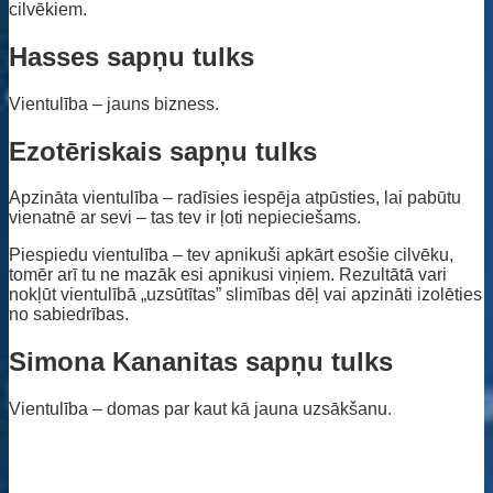
cilvēkiem.
Hasses sapņu tulks
Vientulība – jauns bizness.
Ezotēriskais sapņu tulks
Apzināta vientulība – radīsies iespēja atpūsties, lai pabūtu
vienatnē ar sevi – tas tev ir ļoti nepieciešams.
Piespiedu vientulība – tev apnikuši apkārt esošie cilvēku,
tomēr arī tu ne mazāk esi apnikusi viņiem. Rezultātā vari
nokļūt vientulībā „uzsūtītas” slimības dēļ vai apzināti izolēties
no sabiedrības.
Simona Kananitas sapņu tulks
Vientulība – domas par kaut kā jauna uzsākšanu.