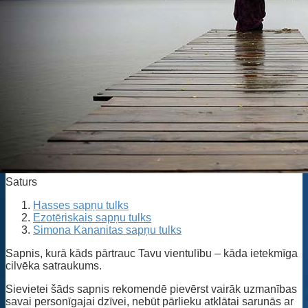
Saturs
Hasses sapņu tulks
Ezotēriskais sapņu tulks
Simona Kananitas sapņu tulks
Sapnis, kurā kāds pārtrauc Tavu vientulību – kāda ietekmīga
cilvēka satraukums.
Sievietei šāds sapnis rekomendē pievērst vairāk uzmanības
savai personīgajai dzīvei, nebūt pārlieku atklātai sarunās ar