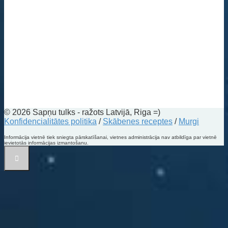
© 2026 Sapņu tulks - ražots Latvijā, Riga =)
Konfidencialitātes politika
/
Skābenes receptes
/
Murgi
Informācija vietnē tiek sniegta pārskatīšanai, vietnes administrācija nav atbildīga par vietnē
ievietotās informācijas izmantošanu.