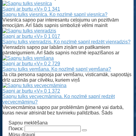
Sapņi ar burtu «V»
0
1 341
Sapņu tulks viesnīca. Ko nozīmē sapnī viesnīca?
Viesnīca sapņo par interesantu ceļojumu un pozitīvām
emocijām. Arī šāds sapnis simbolizē vēlmi mainīt
Sapņi ar burtu «V»
0
1 017
Sapņu tulks vienradzis. Ko nozīmē sapnī redzēt vienradzis?
Vienradzis sapņo par labām ziņām un patīkamiem
pārsteigumiem. Arī šāds sapnis nozīmē iepazīšanos ar
Sapņi ar burtu «V»
0
2 729
Sapņu tulks vemšana. Ko nozīmē sapnī vemšana?
Ja cita persona sapņoja par vemšanu, visticamāk, sapņotājs
drīz uzzinās par cilvēku, kuriem viņš
Sapņi ar burtu «V»
0
1 372
Sapņu tulks vecvecmāmina. Ko nozīmē sapnī redzēt
vecvecmāmiņu?
Vecvecmāmiņa sapņo par problēmām ģimenē vai darbā,
kuras nevar atrisināt bez tuvinieku palīdzības. Šāds
Sapņu meklēšana
Поиск:
Mūsu draugi