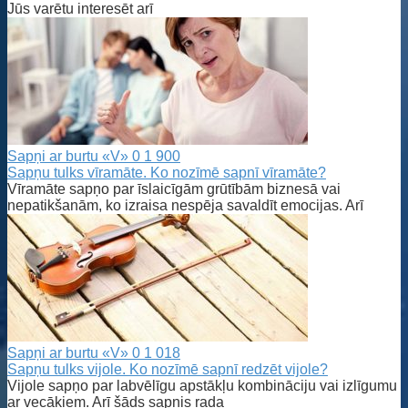
Jūs varētu interesēt arī
Sapņi ar burtu «V»
0
1 900
Sapņu tulks vīramāte. Ko nozīmē sapnī vīramāte?
Vīramāte sapņo par īslaicīgām grūtībām biznesā vai
nepatikšanām, ko izraisa nespēja savaldīt emocijas. Arī
Sapņi ar burtu «V»
0
1 018
Sapņu tulks vijole. Ko nozīmē sapnī redzēt vijole?
Vijole sapņo par labvēlīgu apstākļu kombināciju vai izlīgumu
ar vecākiem. Arī šāds sapnis rada