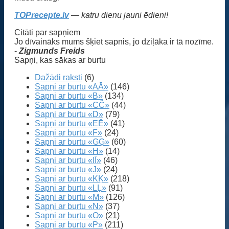
TOPrecepte.lv
— katru dienu jauni ēdieni!
Citāti par sapņiem
Jo dīvaināks mums šķiet sapnis, jo dziļāka ir tā nozīme.
-
Zigmunds Freids
Sapņi, kas sākas ar burtu
Dažādi raksti
(6)
Sapņi ar burtu «AĀ»
(146)
Sapņi ar burtu «B»
(134)
Sapņi ar burtu «CČ»
(44)
Sapņi ar burtu «D»
(79)
Sapņi ar burtu «EĒ»
(41)
Sapņi ar burtu «F»
(24)
Sapņi ar burtu «GĢ»
(60)
Sapņi ar burtu «H»
(14)
Sapņi ar burtu «IĪ»
(46)
Sapņi ar burtu «J»
(24)
Sapņi ar burtu «KĶ»
(218)
Sapņi ar burtu «LĻ»
(91)
Sapņi ar burtu «M»
(126)
Sapņi ar burtu «N»
(37)
Sapņi ar burtu «O»
(21)
Sapņi ar burtu «P»
(211)