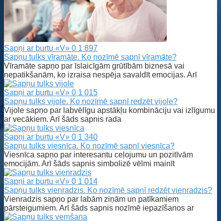
Sapņi ar burtu «V»
0
1 897
Sapņu tulks vīramāte. Ko nozīmē sapnī vīramāte?
Vīramāte sapņo par īslaicīgām grūtībām biznesā vai
nepatikšanām, ko izraisa nespēja savaldīt emocijas. Arī
Sapņi ar burtu «V»
0
1 015
Sapņu tulks vijole. Ko nozīmē sapnī redzēt vijole?
Vijole sapņo par labvēlīgu apstākļu kombināciju vai izlīgumu
ar vecākiem. Arī šāds sapnis rada
Sapņi ar burtu «V»
0
1 340
Sapņu tulks viesnīca. Ko nozīmē sapnī viesnīca?
Viesnīca sapņo par interesantu ceļojumu un pozitīvām
emocijām. Arī šāds sapnis simbolizē vēlmi mainīt
Sapņi ar burtu «V»
0
1 014
Sapņu tulks vienradzis. Ko nozīmē sapnī redzēt vienradzis?
Vienradzis sapņo par labām ziņām un patīkamiem
pārsteigumiem. Arī šāds sapnis nozīmē iepazīšanos ar