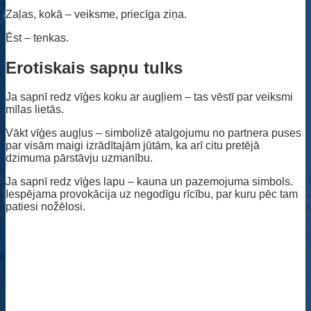
Zaļas, kokā – veiksme, priecīga ziņa.
Ēst – tenkas.
Erotiskais sapņu tulks
Ja sapnī redz vīģes koku ar augļiem – tas vēstī par veiksmi
mīlas lietās.
Vākt vīģes augļus – simbolizē atalgojumu no partnera puses
par visām maigi izrādītajām jūtām, ka arī citu pretējā
dzimuma pārstāvju uzmanību.
Ja sapnī redz vīģes lapu – kauna un pazemojuma simbols.
Iespējama provokācija uz negodīgu rīcību, par kuru pēc tam
patiesi nožēlosi.