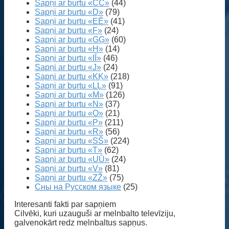
Sapņi ar burtu «CČ»
(44)
Sapņi ar burtu «D»
(79)
Sapņi ar burtu «EĒ»
(41)
Sapņi ar burtu «F»
(24)
Sapņi ar burtu «GĢ»
(60)
Sapņi ar burtu «H»
(14)
Sapņi ar burtu «IĪ»
(46)
Sapņi ar burtu «J»
(24)
Sapņi ar burtu «KĶ»
(218)
Sapņi ar burtu «LĻ»
(91)
Sapņi ar burtu «M»
(126)
Sapņi ar burtu «N»
(37)
Sapņi ar burtu «O»
(21)
Sapņi ar burtu «P»
(211)
Sapņi ar burtu «R»
(56)
Sapņi ar burtu «SŠ»
(224)
Sapņi ar burtu «T»
(62)
Sapņi ar burtu «UŪ»
(24)
Sapņi ar burtu «V»
(81)
Sapņi ar burtu «ZŽ»
(75)
Сны на Русском языке
(25)
Interesanti fakti par sapņiem
Cilvēki, kuri uzauguši ar melnbalto televīziju,
galvenokārt redz melnbaltus sapņus.