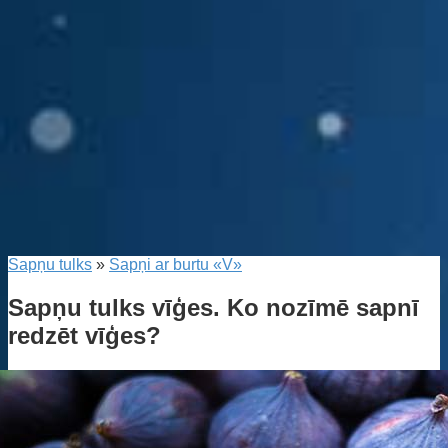
Sapņu tulks
»
Sapņi ar burtu «V»
Sapņu tulks vīģes. Ko nozīmē sapnī
redzēt vīģes?