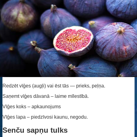
Redzēt vīģes (augļi) vai ēst tās — prieks, peļņa.
Saņemt vīģes dāvanā – laime mīlestībā.
Vīģes koks – apkaunojums
Vīģes lapa – piedzīvosi kaunu, negodu.
Senču sapņu tulks