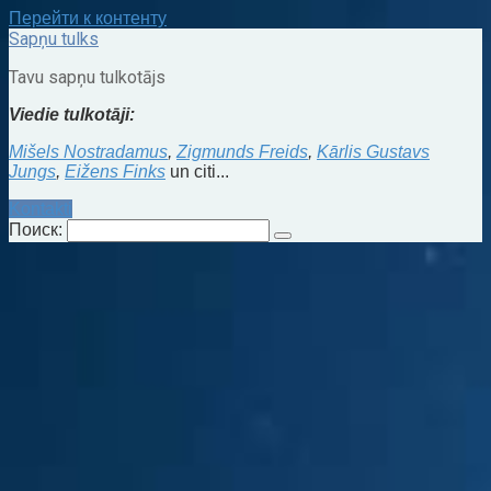
Перейти к контенту
Sapņu tulks
Tavu sapņu tulkotājs
Viedie tulkotāji:
Mišels Nostradamus
,
Zigmunds Freids
,
Kārlis Gustavs
Jungs
,
Eižens Finks
un citi...
Kontakti
Поиск: