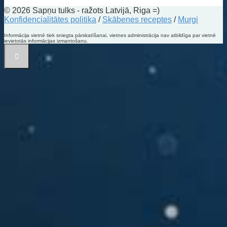
© 2026 Sapņu tulks - ražots Latvijā, Riga =)
Konfidencialitātes politika
/
Skābenes receptes
/
Murgi
Informācija vietnē tiek sniegta pārskatīšanai, vietnes administrācija nav atbildīga par vietnē
ievietotās informācijas izmantošanu.