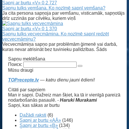
Sapņi ar burtu «V»
0
2 727
Sapņu tulks vemšana. Ko nozīmē sapnī vemšana?
Ja cita persona sapņoja par vemšanu, visticamāk, sapņotājs
drīz uzzinās par cilvēku, kuriem viņš
Sapņi ar burtu «V»
0
1 370
Sapņu tulks vecvecmāmina. Ko nozīmē sapnī redzēt
vecvecmāmiņu?
Vecvecmāmiņa sapņo par problēmām ģimenē vai darbā,
kuras nevar atrisināt bez tuvinieku palīdzības. Šāds
Sapņu meklēšana
Поиск:
Mūsu draugi
TOPrecepte.lv
— katru dienu jauni ēdieni!
Citāti par sapņiem
Man ir sapņi. Dažreiz man šķiet, ka tā ir vienīgā pareizā
nodarbošanās pasaulē. -
Haruki Murakami
Sapņi, kas sākas ar burtu
Dažādi raksti
(6)
Sapņi ar burtu «AĀ»
(146)
Sapņi ar burtu «B»
(134)