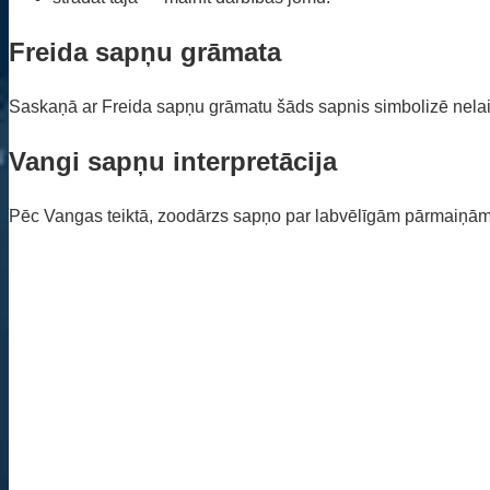
Freida sapņu grāmata
Saskaņā ar Freida sapņu grāmatu šāds sapnis simbolizē nelai
Vangi sapņu interpretācija
Pēc Vangas teiktā, zoodārzs sapņo par labvēlīgām pārmaiņām dz