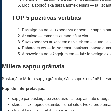
Mobilā zooloģiskā dārza apmeklējums — lai izdarītu
TOP 5 pozitīvas vērtības
Pastaiga pa nelielu zoodārzu ar bērnu ir sapnis p
Ar mīļoto — romantisks randiņš ar viņu.
Savs zoodārzs ar koptiem dzīvniekiem – jautrai la
Pabarojiet tos — lai saņemtu patīkamu pārsteigum
Atbrīvošana no iežogojumiem — līdz labvēlīga d
Millera sapņu grāmata
Saskaņā ar Millera sapņu grāmatu, šāds sapnis nozīmē briesm
Papildu interpretācijas:
sapņo par pastaigu pa zoodārzu, lai paplašinātu draugu 
skriet — uz nepieciešamību risināt citu cilvēku problēma
strādāt tajā — mainīt darbības jomu.