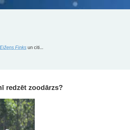
Eižens Finks
un citi...
ī redzēt zoodārzs?