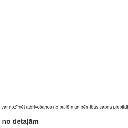
 var nozīmēt atbrīvošanos no bailēm un bērnības sapņa piepild
ā no detaļām