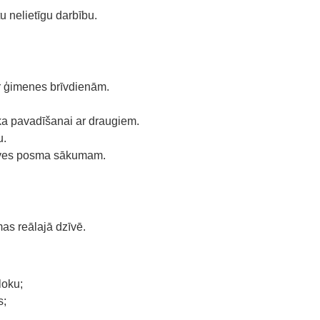
 nelietīgu darbību.
ar ģimenes brīvdienām.
ika pavadīšanai ar draugiem.
u.
zīves posma sākumam.
as reālajā dzīvē.
loku;
s;