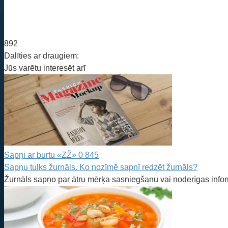
892
Dalīties ar draugiem:
Jūs varētu interesēt arī
Sapņi ar burtu «ZŽ»
0
845
Sapņu tulks žurnāls. Ko nozīmē sapnī redzēt žurnāls?
Žurnāls sapņo par ātru mērķa sasniegšanu vai noderīgas infor