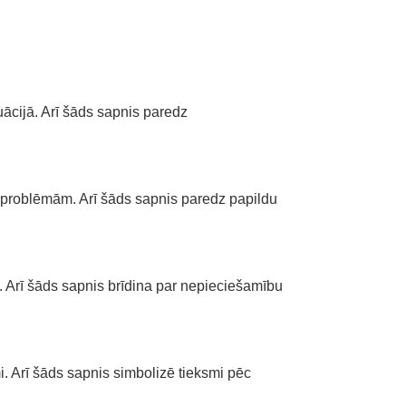
ācijā. Arī šāds sapnis paredz
 problēmām. Arī šāds sapnis paredz papildu
Arī šāds sapnis brīdina par nepieciešamību
. Arī šāds sapnis simbolizē tieksmi pēc