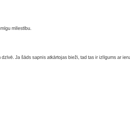
mīgu mīlestību.
īvē. Ja šāds sapnis atkārtojas bieži, tad tas ir izlīgums ar ien