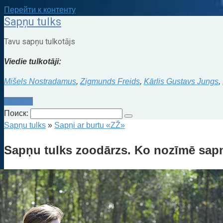
Перейти к контенту
Sapņu tulks
Tavu sapņu tulkotājs
Viedie tulkotāji:
Mišels Nostradamus
,
Zigmunds Freids
,
Kārlis Gustavs Jungs
,
Kontakti
Поиск:
Sapņu tulks
»
Sapņi ar burtu «ZŽ»
Sapņu tulks zoodārzs. Ko nozīmē sapn