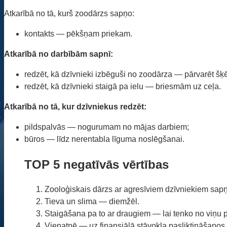
Atkarībā no tā, kurš zoodārzs sapņo:
kontakts — pēkšņam priekam.
Atkarībā no darbībām sapnī:
redzēt, kā dzīvnieki izbēguši no zoodārza — pārvarēt šķē
redzēt, kā dzīvnieki staigā pa ielu — briesmām uz ceļa.
Atkarībā no tā, kur dzīvniekus redzēt:
pildspalvās — nogurumam no mājas darbiem;
būros — līdz nerentabla līguma noslēgšanai.
TOP 5 negatīvās vērtības
Zooloģiskais dārzs ar agresīviem dzīvniekiem sap
Tieva un slima — diemžēl.
Staigāšana pa to ar draugiem — lai tenko no viņu 
Vienatnē — uz finansiālā stāvokļa pasliktināšanos.