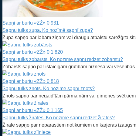
Sapņi ar burtu «ZŽ»
0
931
Sapnu tulks zupa. Ko nozīmē sapnī zupa?
Zupa sapņo par labām ziņām vai draugu atbalstu sarežģītā situ
Sapņi ar burtu «ZŽ»
0
1 820
Sapņu tulks zobārsts. Ko nozīmē sapnī redzēt zobārstu?
Zobārsts sapņo par īslaicīgām grūtībām biznesā vai veselības
Sapņi ar burtu «ZŽ»
0
818
Sapņu tulks znots. Ko nozīmē sapnī znots?
Znots sapņo par negaidītām pārmaiņām vai ģimenes svētkiem. 
Sapņi ar burtu «ZŽ»
0
1 165
Sapņu tulks žirafes. Ko nozīmē sapnī redzēt žirafes?
Žirafe sapņo par neparastiem notikumiem un karjeras izaugsmi