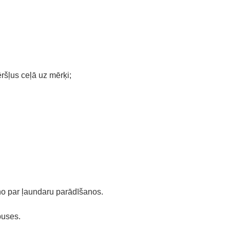
ršļus ceļā uz mērķi;
ņo par ļaundaru parādīšanos.
puses.